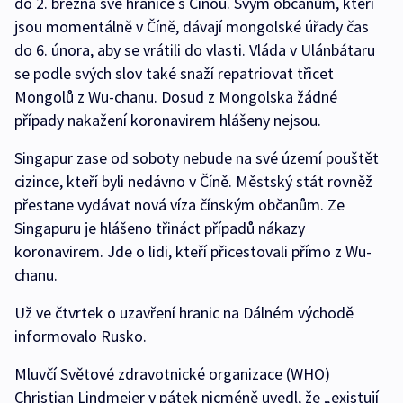
do 2. března své hranice s Čínou. Svým občanům, kteří
jsou momentálně v Číně, dávají mongolské úřady čas
do 6. února, aby se vrátili do vlasti. Vláda v Ulánbátaru
se podle svých slov také snaží repatriovat třicet
Mongolů z Wu-chanu. Dosud z Mongolska žádné
případy nakažení koronavirem hlášeny nejsou.
Singapur zase od soboty nebude na své území pouštět
cizince, kteří byli nedávno v Číně. Městský stát rovněž
přestane vydávat nová víza čínským občanům. Ze
Singapuru je hlášeno třináct případů nákazy
koronavirem. Jde o lidi, kteří přicestovali přímo z Wu-
chanu.
Už ve čtvrtek o uzavření hranic na Dálném východě
informovalo Rusko.
Mluvčí Světové zdravotnické organizace (WHO)
Christian Lindmeier v pátek nicméně uvedl, že „existují