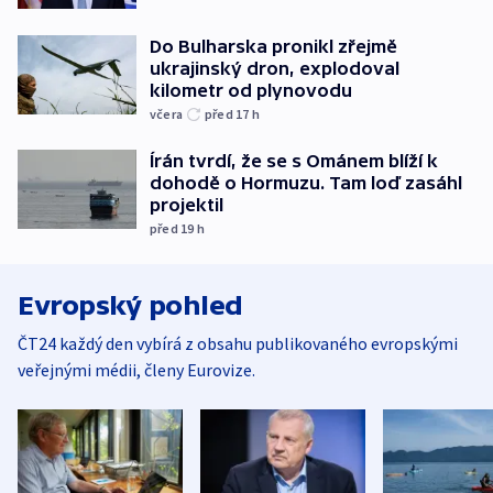
Do Bulharska pronikl zřejmě
ukrajinský dron, explodoval
kilometr od plynovodu
včera
před 17
h
Írán tvrdí, že se s Ománem blíží k
dohodě o Hormuzu. Tam loď zasáhl
projektil
před 19
h
Evropský pohled
ČT24 každý den vybírá z obsahu publikovaného evropskými
veřejnými médii, členy Eurovize.