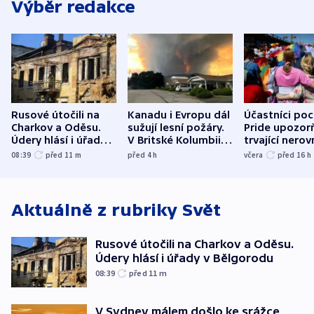
Výběr redakce
Rusové útočili na
Kanadu i Evropu dál
Účastníci po
Charkov a Oděsu.
sužují lesní požáry.
Pride upozorň
Údery hlásí i úřady v
V Britské Kolumbii
trvající nerov
Bělgorodu
evakuovali tisíce lidí
společensko
08:39
před 11
m
před 4
h
včera
před 16
h
atmosféru
Aktuálně z rubriky
Svět
Rusové útočili na Charkov a Oděsu.
Údery hlásí i úřady v Bělgorodu
08:39
před 11
m
V Sydney málem došlo ke srážce