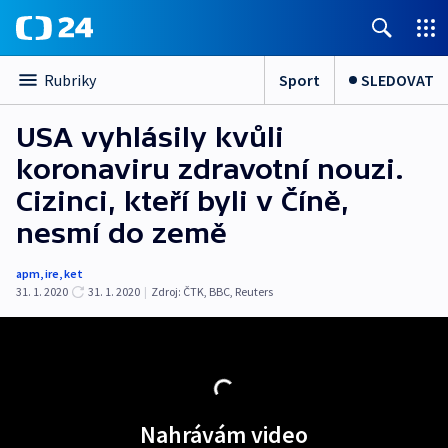
Sport
SLEDOVAT
Rubriky
USA vyhlásily kvůli
koronaviru zdravotní nouzi.
Cizinci, kteří byli v Číně,
nesmí do země
apm
,
ire
,
ket
31. 1. 2020
31. 1. 2020
|
Zdroj:
ČTK
,
BBC
,
Reuters
Nahrávám video