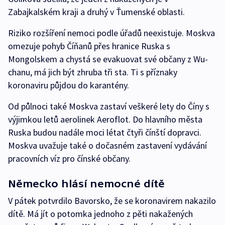
Zabajkalském kraji a druhý v Ťumenské oblasti.
Riziko rozšíření nemoci podle úřadů neexistuje. Moskva
omezuje pohyb Číňanů přes hranice Ruska s
Mongolskem a chystá se evakuovat své občany z Wu-
chanu, má jich být zhruba tři sta. Ti s příznaky
koronaviru půjdou do karantény.
Od půlnoci také Moskva zastaví veškeré lety do Číny s
výjimkou letů aerolinek Aeroflot. Do hlavního města
Ruska budou nadále moci létat čtyři čínští dopravci.
Moskva uvažuje také o dočasném zastavení vydávání
pracovních víz pro čínské občany.
Německo hlásí nemocné dítě
V pátek potvrdilo Bavorsko, že se koronavirem nakazilo
dítě. Má jít o potomka jednoho z pěti nakažených