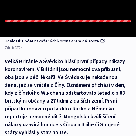
Události: Počet nakažených koronavirem dál roste
Zdroj:
ČT24
Velká Británie a Švédsko hlásí první případy nákazy
koronavirem. V Británii jsou nemocní dva příbuzní,
oba jsou v péči lékařů. Ve Švédsku je nakaženou
žena, jež se vrátila z Číny. Oznámení přichází v den,
kdy z čínského Wu-chanu odstartovalo letadlo s 83
britskými občany a 27 lidmi z dalších zemí. První
případ koronaviru potvrdilo i Rusko a Německo
reportuje nemocné dítě. Mongolsko kvůli šíření
nákazy uzavírá hranice s Čínou a Itálie či Spojené
státy vyhlásily stav nouze.