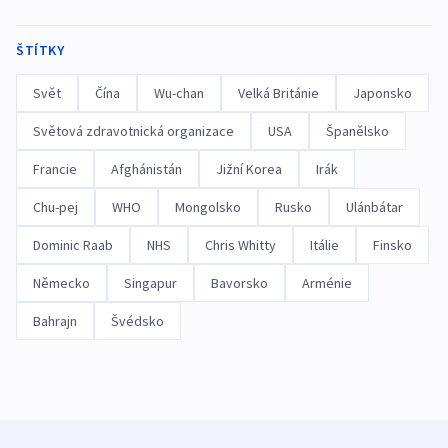
ŠTÍTKY
Svět
Čína
Wu-chan
Velká Británie
Japonsko
Světová zdravotnická organizace
USA
Španělsko
Francie
Afghánistán
Jižní Korea
Irák
Chu-pej
WHO
Mongolsko
Rusko
Ulánbátar
Dominic Raab
NHS
Chris Whitty
Itálie
Finsko
Německo
Singapur
Bavorsko
Arménie
Bahrajn
Švédsko