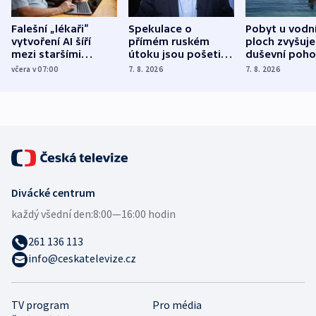
Falešní „lékaři“
Spekulace o
Pobyt u vodn
vytvoření AI šíří
přímém ruském
ploch zvyšuje
mezi staršími
útoku jsou pošetilé,
duševní poho
Poláky nebezpečné
míní estonský
ukázala
včera v 07:00
7. 8. 2026
7. 8. 2026
zdravotní rady
bezpečnostní
mezinárodní 
expert
Divácké centrum
každý všední den:
8:00—16:00 hodin
261 136 113
info@ceskatelevize.cz
TV program
Pro média