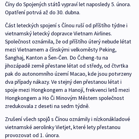
Číny do Spojených států vypraví let naposledy 5. února.
Opatření potrvá až do 30. dubna.
Část leteckých spojení s Čínou ruší od příštího týdne i
vietnamský letecký dopravce Vietnam Airlines.
Společnost oznámila, že od příštího úterý nebude létat
mezi Vietnamem a čínskými velkoměsty Peking,
Šanghaj, Kanton a Šen-Čen. Do Čcheng-tu na
jihozápadě země přestane létat od středy, od čtvrtka
pak do autonomního území Macao, kde jsou potvrzeny
dva případy nákazy. Ve stejný den přestanou létat i
spoje mezi Hongkongem a Hanojí, frekvenci letů mezi
Hongkongem a Ho Či Minovým Městem společnost
zredukovala z deseti na sedm týdně.
Zrušení všech spojů s Čínou oznámily i nízkonákladové
vietnamské aerolinky Vietjet, které lety přestanou
provozovat od 1. února.