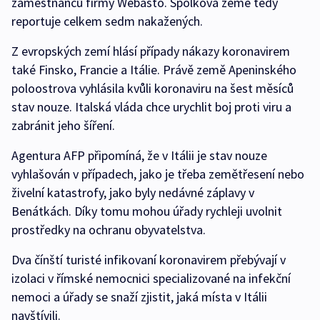
zaměstnanců firmy Webasto. Spolková země tedy
reportuje celkem sedm nakažených.
Z evropských zemí hlásí případy nákazy koronavirem
také Finsko, Francie a Itálie. Právě země Apeninského
poloostrova vyhlásila kvůli koronaviru na šest měsíců
stav nouze. Italská vláda chce urychlit boj proti viru a
zabránit jeho šíření.
Agentura AFP připomíná, že v Itálii je stav nouze
vyhlašován v případech, jako je třeba zemětřesení nebo
živelní katastrofy, jako byly nedávné záplavy v
Benátkách. Díky tomu mohou úřady rychleji uvolnit
prostředky na ochranu obyvatelstva.
Dva čínští turisté infikovaní koronavirem přebývají v
izolaci v římské nemocnici specializované na infekční
nemoci a úřady se snaží zjistit, jaká místa v Itálii
navštívili.