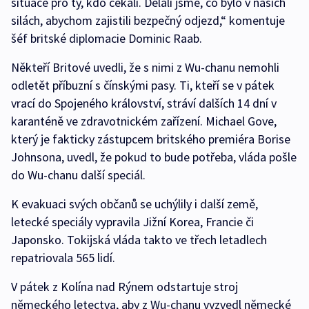
situace pro ty, kdo čekali. Dělali jsme, co bylo v našich
silách, abychom zajistili bezpečný odjezd,“ komentuje
šéf britské diplomacie Dominic Raab.
Někteří Britové uvedli, že s nimi z Wu-chanu nemohli
odletět příbuzní s čínskými pasy. Ti, kteří se v pátek
vrací do Spojeného království, stráví dalších 14 dní v
karanténě ve zdravotnickém zařízení. Michael Gove,
který je fakticky zástupcem britského premiéra Borise
Johnsona, uvedl, že pokud to bude potřeba, vláda pošle
do Wu-chanu další speciál.
K evakuaci svých občanů se uchýlily i další země,
letecké speciály vypravila Jižní Korea, Francie či
Japonsko. Tokijská vláda takto ve třech letadlech
repatriovala 565 lidí.
V pátek z Kolína nad Rýnem odstartuje stroj
německého letectva, aby z Wu-chanu vyzvedl německé