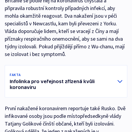
Británie se podle něj na koronavirus chystala a
připravila robustní kontroly případných infekcí, aby
mohla okamžitě reagovat. Dva nakažení jsou v péči
specialistů v Newcastlu, kam byli převezeni z Yorku.
Vláda doporučuje lidem, kteří se vracejí z Číny a mají
příznaky respiračního onemocnění, aby se sami na dva
týdny izolovali. Pokud přijíždějí přímo z Wu-chanu, mají
se izolovat i bez symptomů.
FAKTA
Infolinka pro veřejnost zřízená kvůli
koronaviru
První nakažené koronavirem reportuje také Rusko. Dvě
infikované osoby jsou podle místopředsedkyně vlády
Tatjany Golikové čínští občané, kteří byli izolováni.
Goliková sdělila, že jeden z nakažených je v