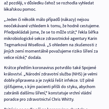
až později, v důsledku čehož se rozhodla vyhledat
lékařskou pomoc.
„Jeden či několik málo případů (nákazy) nejsou
neočekávané vzhledem k tomu, že hodně cestujeme.
Předpokládali jsme, že se to může stát,“ řekla šéfka
mikrobiologické sekce zdravotnické agentury Karin
Tegmarková Wisellová. „S ohledem na zkušenosti z
jiných zemí momentálně považujeme riziko šíření za
velice nízké,“ dodala.
Krátce předtím koronavirus potvrdilo také Spojené
království. „Národní zdravotní služba (NHS) je velmi
dobře připravena a je zvyklá řešit infekce. Už pilně
zjišťujeme, s kým pacienti přišli do styku, abychom
zabránili dalšímu šíření,“ konstatuje vrchní vládní
poradce pro zdravotnictví Chris Whitty.