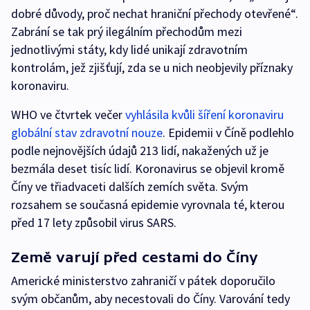
dobré důvody, proč nechat hraniční přechody otevřené“.
Zabrání se tak prý ilegálním přechodům mezi
jednotlivými státy, kdy lidé unikají zdravotním
kontrolám, jež zjišťují, zda se u nich neobjevily příznaky
koronaviru.
WHO ve čtvrtek večer
vyhlásila kvůli šíření koronaviru
globální stav zdravotní nouze
. Epidemii v Číně podlehlo
podle nejnovějších údajů 213 lidí, nakažených už je
bezmála deset tisíc lidí. Koronavirus se objevil kromě
Číny ve třiadvaceti dalších zemích světa. Svým
rozsahem se současná epidemie vyrovnala té, kterou
před 17 lety způsobil virus SARS.
Země varují před cestami do Číny
Americké ministerstvo zahraničí v pátek doporučilo
svým občanům, aby necestovali do Číny. Varování tedy