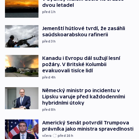
dvou letadel
před 1
h
Jemenští hútíové tvrdí, že zasáhli
saúdskoarabskou rafinerii
před 3
h
Kanadu i Evropu dál sužují lesní
požáry. V Britské Kolumbii
evakuovali tisíce lidí
před 4
h
Německý ministr po incidentu v
Lipsku varuje před každodenními
hybridními útoky
před 8
h
Americký Senát potvrdil Trumpova
právníka jako ministra spravedlnosti
včera
před 16
h