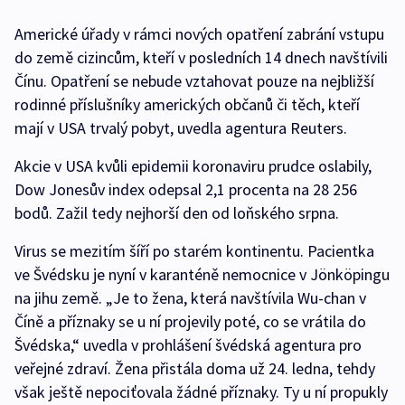
Americké úřady v rámci nových opatření zabrání vstupu
do země cizincům, kteří v posledních 14 dnech navštívili
Čínu. Opatření se nebude vztahovat pouze na nejbližší
rodinné příslušníky amerických občanů či těch, kteří
mají v USA trvalý pobyt, uvedla agentura Reuters.
Akcie v USA kvůli epidemii koronaviru prudce oslabily,
Dow Jonesův index odepsal 2,1 procenta na 28 256
bodů. Zažil tedy nejhorší den od loňského srpna.
Virus se mezitím šíří po starém kontinentu. Pacientka
ve Švédsku je nyní v karanténě nemocnice v Jönköpingu
na jihu země. „Je to žena, která navštívila Wu-chan v
Číně a příznaky se u ní projevily poté, co se vrátila do
Švédska,“ uvedla v prohlášení švédská agentura pro
veřejné zdraví. Žena přistála doma už 24. ledna, tehdy
však ještě nepociťovala žádné příznaky. Ty u ní propukly