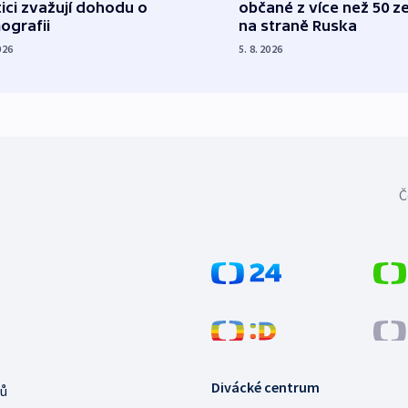
tici zvažují dohodu o
občané z více než 50 ze
ografii
na straně Ruska
026
5. 8. 2026
Č
Divácké centrum
ů