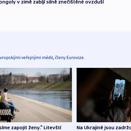
ongoly v zimě zabíjí silně znečištěné ovzduší
vropskými veřejnými médii, členy Eurovize.
íme zapojit ženy.“ Litevští
Na Ukrajině jsou zadrž