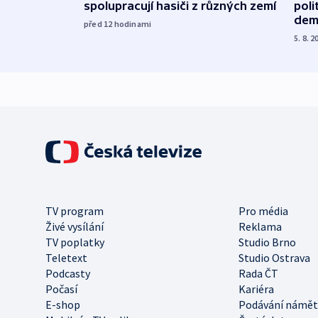
spolupracují hasiči z různých zemí
poli
dem
před 12
hodinami
5. 8. 2
TV program
Pro média
Živé vysílání
Reklama
TV poplatky
Studio Brno
Teletext
Studio Ostrava
Podcasty
Rada ČT
Počasí
Kariéra
E-shop
Podávání námět