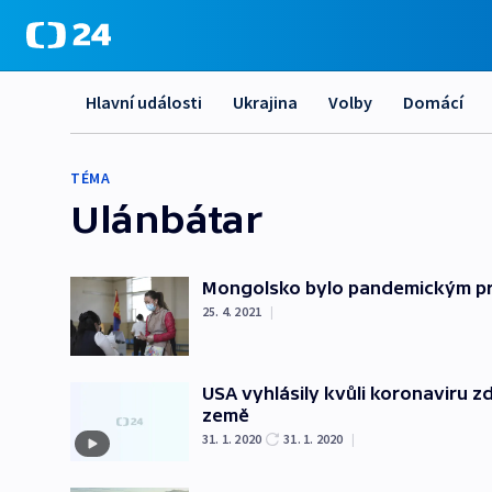
Hlavní události
Ukrajina
Volby
Domácí
TÉMA
Ulánbátar
Mongolsko bylo pandemickým pre
25. 4. 2021
|
USA vyhlásily kvůli koronaviru zdr
země
31. 1. 2020
31. 1. 2020
|