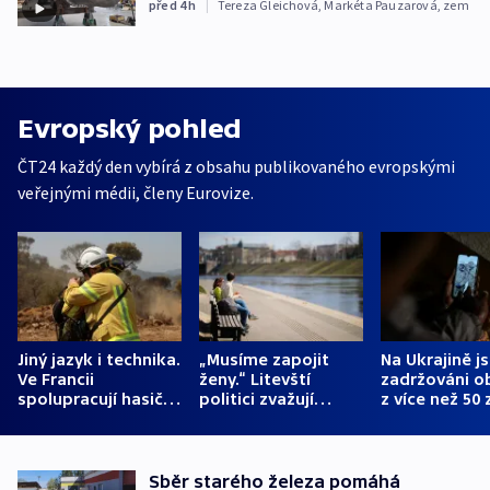
před 4
h
|
Tereza Gleichová
,
Markéta Pauzarová
,
zem
Evropský pohled
ČT24 každý den vybírá z obsahu publikovaného evropskými
veřejnými médii, členy Eurovize.
Jiný jazyk i technika.
„Musíme zapojit
Na Ukrajině j
Ve Francii
ženy.“ Litevští
zadržováni o
spolupracují hasiči z
politici zvažují
z více než 50 
různých zemí
dohodu o
Bojovali na s
demografii
Ruska
Sběr starého železa pomáhá