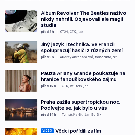
Album Revolver The Beatles naživo
nikdy nehráli. Objevovali ale magii
studia
před 8
h
|
ČT24
,
ČTK
,
jab
Jiný jazyk i technika. Ve Francii
spolupracují hasiči z různých zemí
před 9
h
|
Audrey Abrahamová
,
franceinfo
,
tkř
Pauza Ariany Grande poukazuje na
hranice fanouškovského zájmu
před 15
h
|
ČTK
,
Reuters
,
jab
Praha zažila supertropickou noc.
Podívejte se, jak bylo u vás
před 14
h
|
Tomáš Karlík
,
Jan Buršík
Vědci pořídili zatím
VIDEO