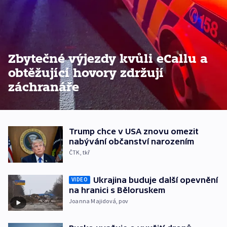
Zbytečné výjezdy kvůli eCallu a
obtěžující hovory zdržují
záchranáře
Trump chce v USA znovu omezit
nabývání občanství narozením
ČTK
,
tkř
Ukrajina buduje další opevnění
VIDEO
na hranici s Běloruskem
Joanna Majidová
,
pov