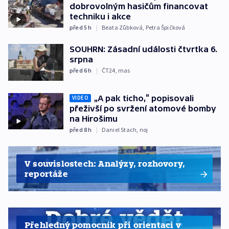
dobrovolným hasičům financovat
techniku i akce
před 5
h
|
Beata Zůbková
,
Petra Špičková
SOUHRN: Zásadní události čtvrtka 6.
srpna
před 6
h
|
ČT24
,
mas
„A pak ticho,“ popisovali
VIDEO
přeživší po svržení atomové bomby
na Hirošimu
před 8
h
|
Daniel Stach
,
noj
V souvislostech: Analýzy, rozhovory,
reportáže
Přehledný pomocník při orientaci v