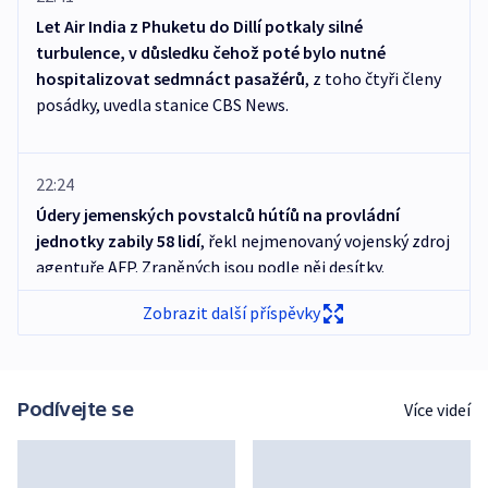
Let Air India z Phuketu do Dillí potkaly silné
turbulence, v důsledku čehož poté bylo nutné
hospitalizovat sedmnáct pasažérů
, z toho čtyři členy
posádky, uvedla stanice CBS News.
22:24
Údery jemenských povstalců hútíů na provládní
jednotky zabily 58 lidí
, řekl nejmenovaný vojenský zdroj
agentuře AFP. Zraněných jsou podle něj desítky.
Zobrazit další příspěvky
22:15
Hlavní americké akciové indexy po silném začátku
týdne klesly.
S&P 500 klesl o 0,18 procenta na 7710
Podívejte se
Více videí
bodů. Investoři vstřebávali výsledky firem.