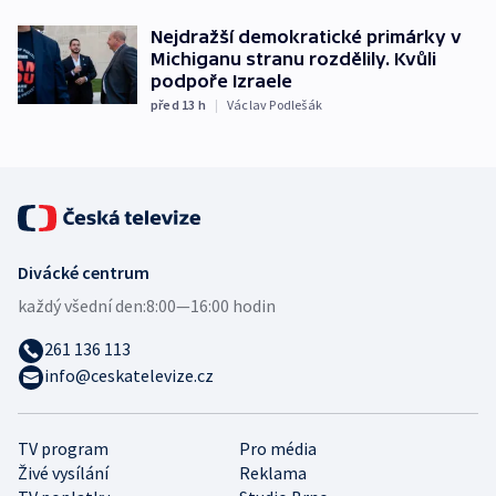
Nejdražší demokratické primárky v
Michiganu stranu rozdělily. Kvůli
podpoře Izraele
před 13
h
|
Václav Podlešák
Divácké centrum
každý všední den:
8:00—16:00 hodin
261 136 113
info@ceskatelevize.cz
TV program
Pro média
Živé vysílání
Reklama