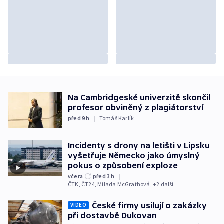
Na Cambridgeské univerzitě skončil
profesor obviněný z plagiátorství
před 9
h
|
Tomáš Karlík
Incidenty s drony na letišti v Lipsku
vyšetřuje Německo jako úmyslný
pokus o způsobení exploze
včera
před 3
h
|
ČTK
,
ČT24
,
Milada McGrathová
, +2 další
České firmy usilují o zakázky
VIDEO
při dostavbě Dukovan