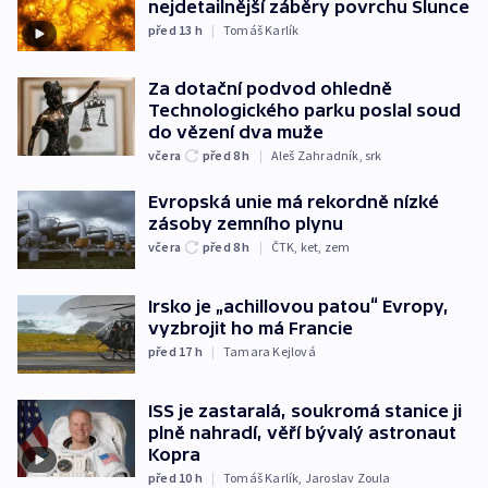
nejdetailnější záběry povrchu Slunce
před 13
h
|
Tomáš Karlík
Za dotační podvod ohledně
Technologického parku poslal soud
do vězení dva muže
včera
před 8
h
|
Aleš Zahradník
,
srk
Evropská unie má rekordně nízké
zásoby zemního plynu
včera
před 8
h
|
ČTK
,
ket
,
zem
Irsko je „achillovou patou“ Evropy,
vyzbrojit ho má Francie
před 17
h
|
Tamara Kejlová
ISS je zastaralá, soukromá stanice ji
plně nahradí, věří bývalý astronaut
Kopra
před 10
h
|
Tomáš Karlík
,
Jaroslav Zoula