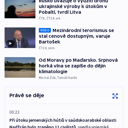
Rusko uvažuje o využití dronů
ukrajinské výroby k útokům v
Pobaltí, tvrdí Litva
ČTK
,
ČT24
,
srk
Mezinárodní terorismus se
VIDEO
stal cenově dostupným, varuje
Bartošek
ČT24
,
zem
Od Moravy po Maďarsko. Srpnová
horká vlna se zapíše do dějin
klimatologie
Michal Žák
,
Tomáš Karlík
Právě se děje
00:23
Při útoku jemenských hútiů v saúdskoarabské oblasti
Nadžrán bylo zraněno 11 civilistů
, uvedla vojenská