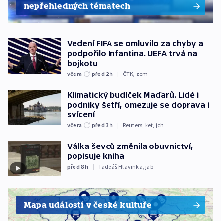
nepřehledných tématech
Vedení FIFA se omluvilo za chyby a
podpořilo Infantina. UEFA trvá na
bojkotu
včera
před 2
h
|
ČTK
,
zem
Klimatický budíček Maďarů. Lidé i
podniky šetří, omezuje se doprava i
svícení
včera
před 3
h
|
Reuters
,
ket
,
jch
Válka ševců změnila obuvnictví,
popisuje kniha
před 8
h
|
Tadeáš Hlavinka
,
jab
Mapa událostí v české kultuře