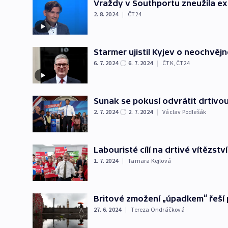
Vraždy v Southportu zneužila ex
2. 8. 2024
|
ČT24
Starmer ujistil Kyjev o neochvě
6. 7. 2024
6. 7. 2024
|
ČTK
,
ČT24
Sunak se pokusí odvrátit drtivo
2. 7. 2024
2. 7. 2024
|
Václav Podlešák
Labouristé cílí na drtivé vítězst
1. 7. 2024
|
Tamara Kejlová
Britové zmožení „úpadkem“ řeší
27. 6. 2024
|
Tereza Ondráčková