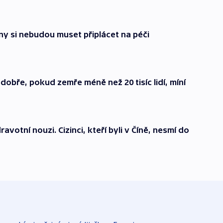
iny si nebudou muset připlácet na péči
dobře, pokud zemře méně než 20 tisíc lidí, míní
avotní nouzi. Cizinci, kteří byli v Číně, nesmí do