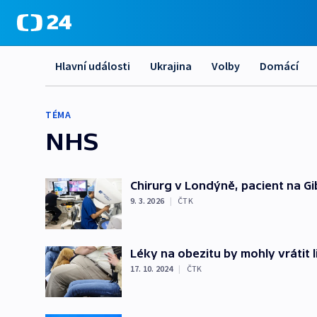
Hlavní události
Ukrajina
Volby
Domácí
TÉMA
NHS
Chirurg v Londýně, pacient na Gi
9. 3. 2026
|
ČTK
Léky na obezitu by mohly vrátit li
17. 10. 2024
|
ČTK