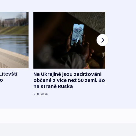
Litevští
Na Ukrajině jsou zadržováni
Španě
 o
občané z více než 50 zemí. Bojovali
dosta
na straně Ruska
4. 8. 20
5. 8. 2026