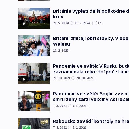
Británie vyplatí další odškodné d
krev
21. 5. 2024
21. 5. 2024
|
ČTK
Británií zmítají obří stávky. Vlá
Walesu
10. 2. 2023
|
Pandemie ve světě: V Rusku bud
zaznamenala rekordní počet úmr
20. 10. 2021
20. 10. 2021
|
Pandemie ve světě: Anglie zve n
smrti ženy šarži vakcíny AstraZ
7. 3. 2021
7. 3. 2021
|
Rakousko zavádí kontroly na hra
7. 1. 2021
7. 1. 2021
|