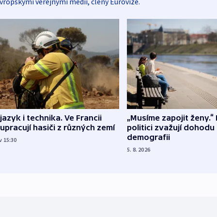
vropskými veřejnými médii, členy Eurovize.
 jazyk i technika. Ve Francii
„Musíme zapojit ženy.“ 
upracují hasiči z různých zemí
politici zvažují dohodu
demografii
v 15:30
5. 8. 2026