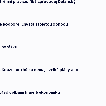
trémní pravice, říká zpravodaj Dolanský
jné podpoře. Chystá stoletou dohodu
u porážku
ví. Kouzelnou hůlku nemají, velké plány ano
 před volbami hlavně ekonomiku