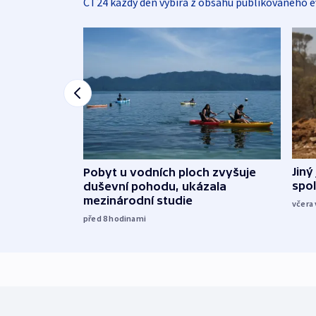
ČT24 každý den vybírá z obsahu publikovaného e
Jiný
Pobyt u vodních ploch zvyšuje
spol
duševní pohodu, ukázala
mezinárodní studie
včera 
před 8
hodinami