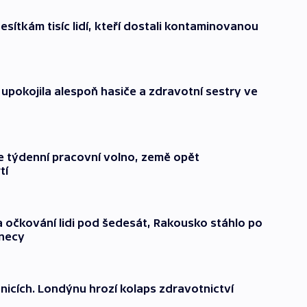
esítkám tisíc lidí, kteří dostali kontaminovanou
da upokojila alespoň hasiče a zdravotní sestry ve
e týdenní pracovní volno, země opět
tí
a očkování lidi pod šedesát, Rakousko stáhlo po
enecy
nicích. Londýnu hrozí kolaps zdravotnictví