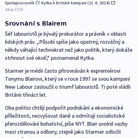
Spolupracovník ČT Kytka k britské kampani (21. 6. 2024)
Zdroj:
ČT24
Srovnání s Blairem
Šéf labouristů je bývalý prokurátor a právník v oblasti
lidských práv. „Působí spíše jako opatrný, rozvážný a
někdy váhající technokrat než jako politik, který dokáže
strhnout své okolí,“ poznamenal Kytka.
Starmer je médii často přirovnáván k expremiérovi
Tonymu Blairovi, který se v roce 1997 se svou kampaní
New Labour zasloužil o triumf labouristů. Ti poté vládli
Británii třináct let.
Oba politici chtějí podpořit podnikání a ekonomické
příležitosti, nezvyšovat daně a odmítají socialistické
přerozdělování bohatství, píše NYT. Blair uvolnil vazby
mezi stranou a odbory, stejně jako Starmer odložil