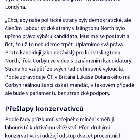
Londýna.
„Chci, aby naše politické strany byly demokratické, ale
členům Labouristické strany v Islingtonu North bylo
upřeno právo výběru kandidáta. Musíme se postavit a
říct, že už to nebudeme trpět. Uplatníme svá práva.
Proto kandiduji jako nezávislý pro lidi v Islingtonu
North," řekl Corbyn ve videu s oznámením kandidatury.
Strana ho vzápětí ze svých řad definitivně vyloučila.
Podle zpravodaje ČT v Británii Lukáše Dolanského má
Corbyn reálnou šanci získat mandát, v takovém případě
ale bude v parlamentu bez stranické podpory.
Přešlapy konzervativců
Podle řady průzkumů veřejného mínění směřují
labouristé k drtivému vítězství. Před druhými
konzervativci si udržují odstup dvacet procentních