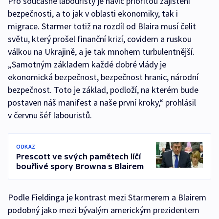
Pro současné labouristy je navíc prioritou zajištění
bezpečnosti, a to jak v oblasti ekonomiky, tak i
migrace. Starmer totiž na rozdíl od Blaira musí čelit
světu, který prošel finanční krizí, covidem a ruskou
válkou na Ukrajině, a je tak mnohem turbulentnější.
„Samotným základem každé dobré vlády je
ekonomická bezpečnost, bezpečnost hranic, národní
bezpečnost. Toto je základ, podloží, na kterém bude
postaven náš manifest a naše první kroky,“ prohlásil
v červnu šéf labouristů.
ODKAZ
Prescott ve svých pamětech líčí
bouřlivé spory Browna s Blairem
Podle Fieldinga je kontrast mezi Starmerem a Blairem
podobný jako mezi bývalým americkým prezidentem