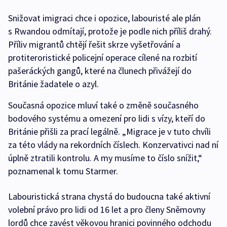
Snižovat imigraci chce i opozice, labouristé ale plán
s Rwandou odmítají, protože je podle nich příliš drahý.
Příliv migrantů chtějí řešit skrze vyšetřování a
protiteroristické policejní operace cílené na rozbití
pašeráckých gangů, které na člunech přivážejí do
Británie žadatele o azyl.
Současná opozice mluví také o změně současného
bodového systému a omezení pro lidi s vízy, kteří do
Británie přišli za prací legálně. „Migrace je v tuto chvíli
za této vlády na rekordních číslech. Konzervativci nad ní
úplně ztratili kontrolu. A my musíme to číslo snížit,“
poznamenal k tomu Starmer.
Labouristická strana chystá do budoucna také aktivní
volební právo pro lidi od 16 let a pro členy Sněmovny
lordů chce zavést věkovou hranici povinného odchodu