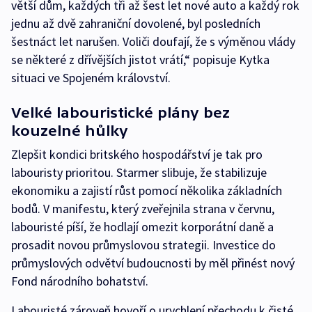
větší dům, každých tři až šest let nové auto a každý rok
jednu až dvě zahraniční dovolené, byl posledních
šestnáct let narušen. Voliči doufají, že s výměnou vlády
se některé z dřívějších jistot vrátí,“ popisuje Kytka
situaci ve Spojeném království.
Velké labouristické plány bez
kouzelné hůlky
Zlepšit kondici britského hospodářství je tak pro
labouristy prioritou. Starmer slibuje, že stabilizuje
ekonomiku a zajistí růst pomocí několika základních
bodů. V manifestu, který zveřejnila strana v červnu,
labouristé píší, že hodlají omezit korporátní daně a
prosadit novou průmyslovou strategii. Investice do
průmyslových odvětví budoucnosti by měl přinést nový
Fond národního bohatství.
Labouristé zároveň hovoří o urychlení přechodu k čisté