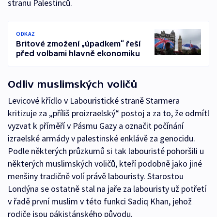
stranu Palestinců.
ODKAZ
Britové zmožení „úpadkem“ řeší
před volbami hlavně ekonomiku
Odliv muslimských voličů
Levicové křídlo v Labouristické straně Starmera
kritizuje za „příliš proizraelský“ postoj a za to, že odmítl
vyzvat k příměří v Pásmu Gazy a označit počínání
izraelské armády v palestinské enklávě za genocidu.
Podle některých průzkumů si tak labouristé pohoršili u
některých muslimských voličů, kteří podobně jako jiné
menšiny tradičně volí právě labouristy. Starostou
Londýna se ostatně stal na jaře za labouristy už potřetí
v řadě první muslim v této funkci Sadiq Khan, jehož
rodiče jsou pákistánského původu.