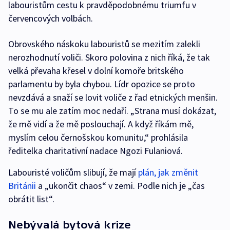
labouristům cestu k pravděpodobnému triumfu v
červencových volbách.
Obrovského náskoku labouristů se mezitím zalekli
nerozhodnutí voliči. Skoro polovina z nich říká, že tak
velká převaha křesel v dolní komoře britského
parlamentu by byla chybou. Lídr opozice se proto
nevzdává a snaží se lovit voliče z řad etnických menšin.
To se mu ale zatím moc nedaří.
„Strana musí dokázat,
že mě vidí a že mě poslouchají. A když říkám mě,
myslím celou černošskou komunitu,“ prohlásila
ředitelka charitativní nadace Ngozi Fulaniová.
Labouristé voličům slibují, že mají
plán, jak změnit
Británii
a „ukončit chaos“ v zemi. Podle nich je „čas
obrátit list“.
Nebývalá bytová krize