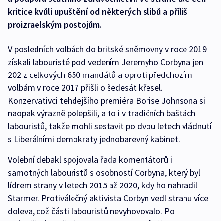
kritice kvůli upuštění od některých slibů a příliš
proizraelským postojům.
V posledních volbách do britské sněmovny v roce 2019
získali labouristé pod vedením Jeremyho Corbyna jen
202 z celkových 650 mandátů a oproti předchozím
volbám v roce 2017 přišli o šedesát křesel.
Konzervativci tehdejšího premiéra Borise Johnsona si
naopak výrazně polepšili, a to i v tradičních baštách
labouristů, takže mohli sestavit po dvou letech vládnutí
s Liberálními demokraty jednobarevný kabinet.
Volební debakl spojovala řada komentátorů i
samotných labouristů s osobností Corbyna, který byl
lídrem strany v letech 2015 až 2020, kdy ho nahradil
Starmer. Protiválečný aktivista Corbyn vedl stranu více
doleva, což části labouristů nevyhovovalo. Po