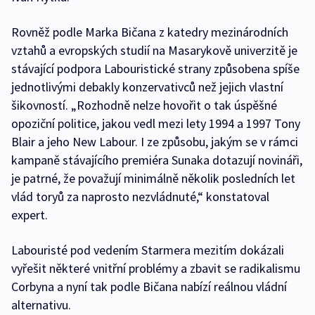
Rovněž podle Marka Bičana z katedry mezinárodních
vztahů a evropských studií na Masarykově univerzitě je
stávající podpora Labouristické strany způsobena spíše
jednotlivými debakly konzervativců než jejich vlastní
šikovností. „Rozhodně nelze hovořit o tak úspěšné
opoziční politice, jakou vedl mezi lety 1994 a 1997 Tony
Blair a jeho New Labour. I ze způsobu, jakým se v rámci
kampaně stávajícího premiéra Sunaka dotazují novináři,
je patrné, že považují minimálně několik posledních let
vlád toryů za naprosto nezvládnuté,“ konstatoval
expert.
Labouristé pod vedením Starmera mezitím dokázali
vyřešit některé vnitřní problémy a zbavit se radikalismu
Corbyna a nyní tak podle Bičana nabízí reálnou vládní
alternativu.