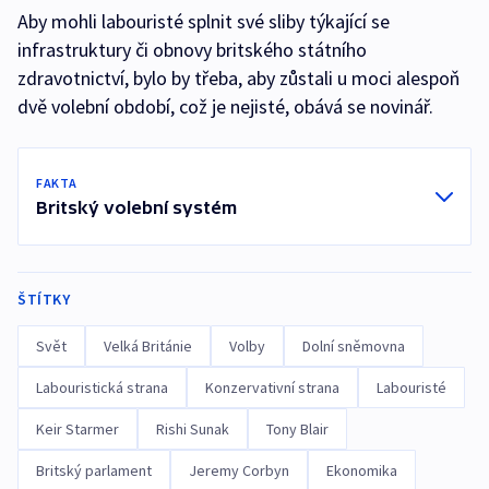
Aby mohli labouristé splnit své sliby týkající se
infrastruktury či obnovy britského státního
zdravotnictví, bylo by třeba, aby zůstali u moci alespoň
dvě volební období, což je nejisté, obává se novinář.
FAKTA
Britský volební systém
ŠTÍTKY
Svět
Velká Británie
Volby
Dolní sněmovna
Labouristická strana
Konzervativní strana
Labouristé
Keir Starmer
Rishi Sunak
Tony Blair
Britský parlament
Jeremy Corbyn
Ekonomika