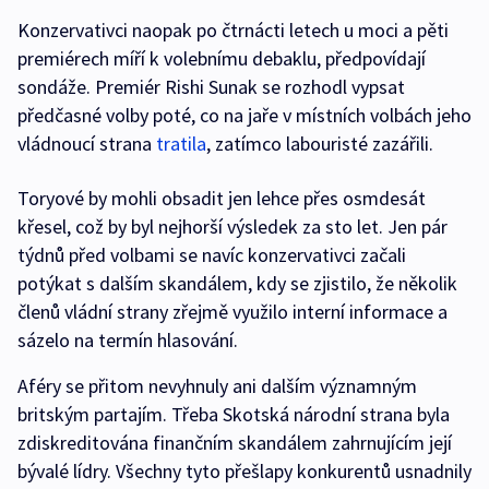
Konzervativci naopak po čtrnácti letech u moci a pěti
premiérech míří k volebnímu debaklu, předpovídají
sondáže. Premiér Rishi Sunak se rozhodl vypsat
předčasné volby poté, co na jaře v místních volbách jeho
vládnoucí strana
tratila
, zatímco labouristé zazářili.
Toryové by mohli obsadit jen lehce přes osmdesát
křesel, což by byl nejhorší výsledek za sto let. Jen pár
týdnů před volbami se navíc konzervativci začali
potýkat s dalším skandálem, kdy se zjistilo, že několik
členů vládní strany zřejmě využilo interní informace a
sázelo na termín hlasování.
Aféry se přitom nevyhnuly ani dalším významným
britským partajím. Třeba Skotská národní strana byla
zdiskreditována finančním skandálem zahrnujícím její
bývalé lídry. Všechny tyto přešlapy konkurentů usnadnily