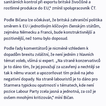
sanitárních kontrol při exportu britské živočišné a
rostlinné produkce do EU,“ zmínil spolupracovník ČT.
Podle Bičana lze očekávat, že britská zahraniční politika
směrem k EU i jednotlivým klíčovým členským státům,
zejména Německu a Francii, bude konstruktivnější a
pozitivnější, než tomu bylo doposud.
Podle řady komentátorů je nicméně vzhledem k
dopadům brexitu zvláštní, že není jedním z hlavních
témat voleb, všímá si expert. „Na straně konzervativců
je to dáno tím, že jej považují za uzavřený a nechtějí se
tak k němu vracet a upozorňovat tím právě na jeho
negativní dopady. Na straně labouristů je to dáno pro
Starmera typickou opatrností v tématech, kde není
pozice Labour Party zcela jasná a jednotná, za což je
ovšem mnohými kritizován,“ míní Bičan.