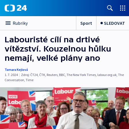
Sport
SLEDOVAT
Rubriky
Labouristé cílí na drtivé
vítězství. Kouzelnou hůlku
nemají, velké plány ano
Tamara Kejlová
1. 7. 2024
|
Zdroj:
ČT24
,
ČTK
,
Reuters
,
BBC
,
The New York Times
,
labour.org.uk
,
The
Conversation
,
Time