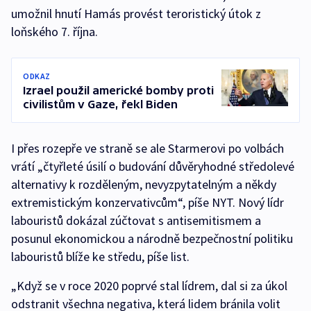
umožnil hnutí Hamás provést teroristický útok z
loňského 7. října.
ODKAZ
Izrael použil americké bomby proti
civilistům v Gaze, řekl Biden
I přes rozepře ve straně se ale Starmerovi po volbách
vrátí „čtyřleté úsilí o budování důvěryhodné středolevé
alternativy k rozděleným, nevyzpytatelným a někdy
extremistickým konzervativcům“, píše NYT. Nový lídr
labouristů dokázal zúčtovat s antisemitismem a
posunul ekonomickou a národně bezpečnostní politiku
labouristů blíže ke středu, píše list.
„Když se v roce 2020 poprvé stal lídrem, dal si za úkol
odstranit všechna negativa, která lidem bránila volit