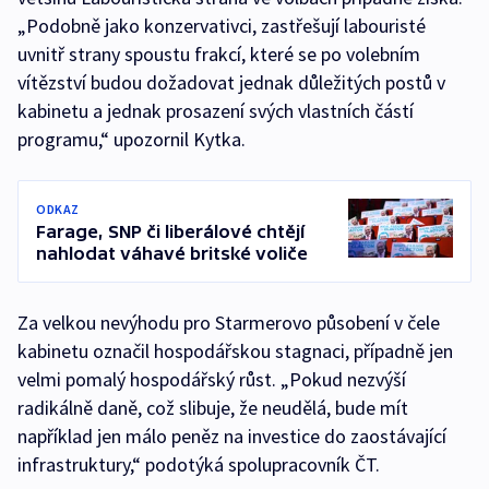
„Podobně jako konzervativci, zastřešují labouristé
uvnitř strany spoustu frakcí, které se po volebním
vítězství budou dožadovat jednak důležitých postů v
kabinetu a jednak prosazení svých vlastních částí
programu,“ upozornil Kytka.
ODKAZ
Farage, SNP či liberálové chtějí
nahlodat váhavé britské voliče
Za velkou nevýhodu pro Starmerovo působení v čele
kabinetu označil hospodářskou stagnaci, případně jen
velmi pomalý hospodářský růst. „Pokud nezvýší
radikálně daně, což slibuje, že neudělá, bude mít
například jen málo peněz na investice do zaostávající
infrastruktury,“ podotýká spolupracovník ČT.