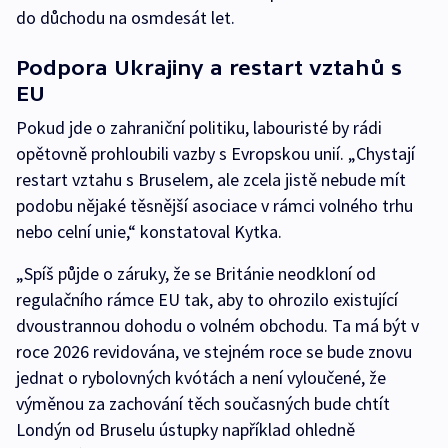
do důchodu na osmdesát let.
Podpora Ukrajiny a restart vztahů s
EU
Pokud jde o zahraniční politiku, labouristé by rádi
opětovně prohloubili vazby s Evropskou unií. „Chystají
restart vztahu s Bruselem, ale zcela jistě nebude mít
podobu nějaké těsnější asociace v rámci volného trhu
nebo celní unie,“ konstatoval Kytka.
„Spíš půjde o záruky, že se Británie neodkloní od
regulačního rámce EU tak, aby to ohrozilo existující
dvoustrannou dohodu o volném obchodu. Ta má být v
roce 2026 revidována, ve stejném roce se bude znovu
jednat o rybolovných kvótách a není vyloučené, že
výměnou za zachování těch současných bude chtít
Londýn od Bruselu ústupky například ohledně