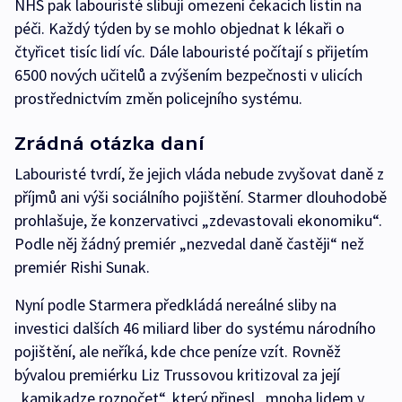
NHS pak labouristé slibují omezení čekacích listin na
péči. Každý týden by se mohlo objednat k lékaři o
čtyřicet tisíc lidí víc. Dále labouristé počítají s přijetím
6500 nových učitelů a zvýšením bezpečnosti v ulicích
prostřednictvím změn policejního systému.
Zrádná otázka daní
Labouristé tvrdí, že jejich vláda nebude zvyšovat daně z
příjmů ani výši sociálního pojištění. Starmer dlouhodobě
prohlašuje, že konzervativci „zdevastovali ekonomiku“.
Podle něj žádný premiér „nezvedal daně častěji“ než
premiér Rishi Sunak.
Nyní podle Starmera předkládá nereálné sliby na
investici dalších 46 miliard liber do systému národního
pojištění, ale neříká, kde chce peníze vzít. Rovněž
bývalou premiérku Liz Trussovou kritizoval za její
„kamikadze rozpočet“, který přinesl „mnoha lidem v