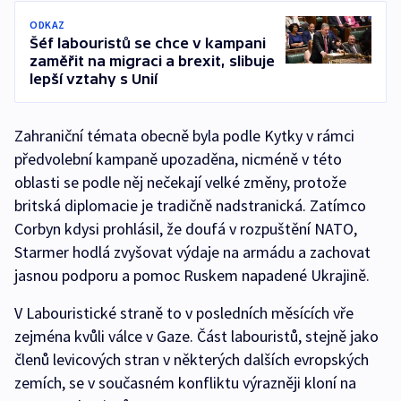
ODKAZ
Šéf labouristů se chce v kampani
zaměřit na migraci a brexit, slibuje
lepší vztahy s Unií
Zahraniční témata obecně byla podle Kytky v rámci
předvolební kampaně upozaděna, nicméně v této
oblasti se podle něj nečekají velké změny, protože
britská diplomacie je tradičně nadstranická. Zatímco
Corbyn kdysi prohlásil, že doufá v rozpuštění NATO,
Starmer hodlá zvyšovat výdaje na armádu a zachovat
jasnou podporu a pomoc Ruskem napadené Ukrajině.
V Labouristické straně to v posledních měsících vře
zejména kvůli válce v Gaze. Část labouristů, stejně jako
členů levicových stran v některých dalších evropských
zemích, se v současném konfliktu výrazněji kloní na