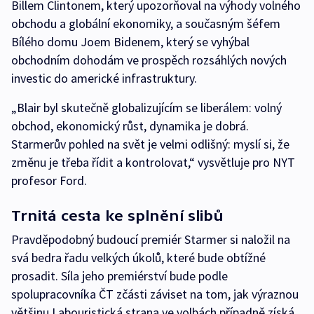
Billem Clintonem, který upozorňoval na výhody volného
obchodu a globální ekonomiky, a současným šéfem
Bílého domu Joem Bidenem, který se vyhýbal
obchodním dohodám ve prospěch rozsáhlých nových
investic do americké infrastruktury.
„Blair byl skutečně globalizujícím se liberálem: volný
obchod, ekonomický růst, dynamika je dobrá.
Starmerův pohled na svět je velmi odlišný: myslí si, že
změnu je třeba řídit a kontrolovat,“ vysvětluje pro NYT
profesor Ford.
Trnitá cesta ke splnění slibů
Pravděpodobný budoucí premiér Starmer si naložil na
svá bedra řadu velkých úkolů, které bude obtížné
prosadit. Síla jeho premiérství bude podle
spolupracovníka ČT zčásti záviset na tom, jak výraznou
většinu Labouristická strana ve volbách případně získá.