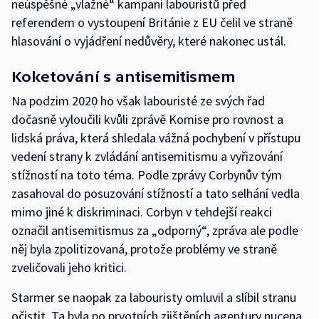
neúspěšné „vlažné“ kampani labouristů před
referendem o vystoupení Británie z EU čelil ve straně
hlasování o vyjádření nedůvěry, které nakonec ustál.
Koketování s antisemitismem
Na podzim 2020 ho však labouristé ze svých řad
dočasně vyloučili kvůli zprávě Komise pro rovnost a
lidská práva, která shledala vážná pochybení v přístupu
vedení strany k zvládání antisemitismu a vyřizování
stížností na toto téma. Podle zprávy Corbynův tým
zasahoval do posuzování stížností a tato selhání vedla
mimo jiné k diskriminaci. Corbyn v tehdejší reakci
označil antisemitismus za „odporný“, zpráva ale podle
něj byla zpolitizovaná, protože problémy ve straně
zveličovali jeho kritici.
Starmer se naopak za labouristy omluvil a slíbil stranu
očistit. Ta byla po prvotních zjištěních agentury nucena