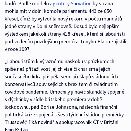
bodů. Podle modelu
agentury Survation
by strana
mohla mít v dolní komoře parlamentu 443 ze 650
křesel, čímž by vytvořila nový rekord v počtu mandátů
jedné strany v Dolní sněmovně. Dosud bylo nejlepším
výsledkem jakékoli strany 418 křesel, která si labouristi
pod vedením pozdějšího premiéra Tonyho Blaira zajistili
v roce 1997.
„Labouristům k výraznému náskoku v průzkumech
spíše než přitažlivost jejich vize či charisma jejich
současného lídra přispěla série přešlapů vládnoucích
konzervativců souvisejících s brexitem či zvládnutím
covidové pandemie. Umocnily ji navíc skandály spojené
s dýchánky v sídle britského premiéra v době
lockdownu, pád Borise Johnsona, následná finanční i
politická krize spojená s šestitýdenní vládou premiérky
Trussové,“ říká novinář a spolupracovník ČT v Británii
Ivan Kytka.