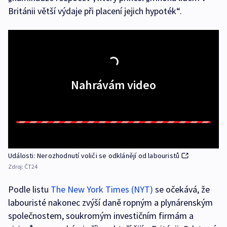
Británii větší výdaje při placení jejich hypoték“.
Nahrávám video
Události: Nerozhodnutí voliči se odklánějí od labouristů
Zdroj:
ČT24
Podle listu
The New York Times (NYT)
se očekává, že
labouristé nakonec zvýší daně ropným a plynárenským
společnostem, soukromým investičním firmám a