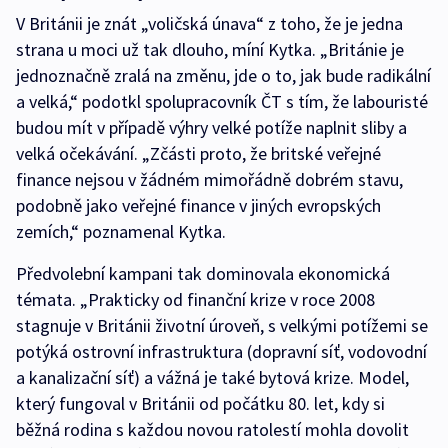
V Británii je znát „voličská únava“ z toho, že je jedna
strana u moci už tak dlouho, míní Kytka. „Británie je
jednoznačně zralá na změnu, jde o to, jak bude radikální
a velká,“ podotkl spolupracovník ČT s tím, že labouristé
budou mít v případě výhry velké potíže naplnit sliby a
velká očekávání. „Zčásti proto, že britské veřejné
finance nejsou v žádném mimořádně dobrém stavu,
podobně jako veřejné finance v jiných evropských
zemích,“ poznamenal Kytka.
Předvolební kampani tak dominovala ekonomická
témata. „Prakticky od finanční krize v roce 2008
stagnuje v Británii životní úroveň, s velkými potížemi se
potýká ostrovní infrastruktura (dopravní síť, vodovodní
a kanalizační síť) a vážná je také bytová krize. Model,
který fungoval v Británii od počátku 80. let, kdy si
běžná rodina s každou novou ratolestí mohla dovolit