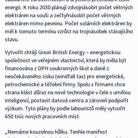
energii. K roku 2030 plánují zdvojnásobit počet větrných
elektráren na souši a zečtyřnásobit počet větrných
elektráren mimo pevninu. Počet solárních elektráren by
měl k tomuto termínu vzrůst na trojnásobek stávajícího
stavu.
Vytvořit chtějí Great British Energy – energetickou
společnost ve veřejném vlastnictví, která by měla být
financována z DPH soukromých škol a daně z
neočekávaného zisku (windfall tax) pro energetické,
petrochemické a těžební firmy. Spolu s firmami chce
strana klást důraz na nové technologie v čele s umělou
inteligencí, postavit datová centra a zároveň podpořit
výzkum. Tyto plány by podle labouristů měly vytvořit
650 tisíc nových pracovních míst.
„Nemáme kouzelnou hůlku. Tenhle manifest