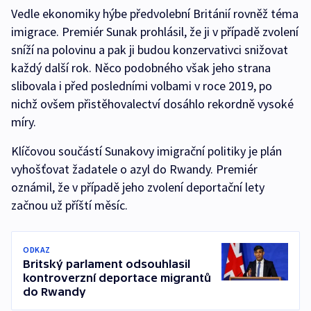
Vedle ekonomiky hýbe předvolební Británií rovněž téma
imigrace. Premiér Sunak prohlásil, že ji v případě zvolení
sníží na polovinu a pak ji budou konzervativci snižovat
každý další rok. Něco podobného však jeho strana
slibovala i před posledními volbami v roce 2019, po
nichž ovšem přistěhovalectví dosáhlo rekordně vysoké
míry.
Klíčovou součástí Sunakovy imigrační politiky je plán
vyhošťovat žadatele o azyl do Rwandy. Premiér
oznámil, že v případě jeho zvolení deportační lety
začnou už příští měsíc.
ODKAZ
Britský parlament odsouhlasil
kontroverzní deportace migrantů
do Rwandy