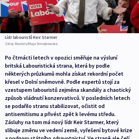
Lídr labouristů Keir Starmer
Zdroj:
Reuters/Maja Smiejkowska
Po čtrnácti letech v opozici směřuje na výsluní
britská Labouristická strana, která by podle
některých průzkumů mohla získat rekordní počet
křesel v Dolní sněmovně. Podle expertů stojí za
vzestupem labouristů zejména skandály a chaotický
způsob vládnutí konzervativců. V posledních letech
se podařilo stranu stabilizovat, očistit od
antisemitismu a přivést zpět k levému středu.
Zásluhy na tom má nový lídr Keir Starmer, který
slibuje změnu ve vedení země, vyřešení bytové krize
a podporu státního zdravotnictví. Ve straně ale čelí