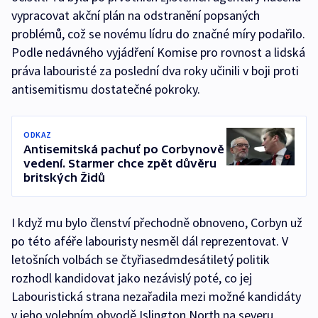
vypracovat akční plán na odstranění popsaných
problémů, což se novému lídru do značné míry podařilo.
Podle nedávného vyjádření Komise pro rovnost a lidská
práva labouristé za poslední dva roky učinili v boji proti
antisemitismu dostatečné pokroky.
ODKAZ
Antisemitská pachuť po Corbynově
vedení. Starmer chce zpět důvěru
britských Židů
I když mu bylo členství přechodně obnoveno, Corbyn už
po této aféře labouristy nesměl dál reprezentovat. V
letošních volbách se čtyřiasedmdesátiletý politik
rozhodl kandidovat jako nezávislý poté, co jej
Labouristická strana nezařadila mezi možné kandidáty
v jeho volebním obvodě Islington North na severu