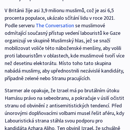
V Británii žije asi 3,9 milionu muslimů, což je asi 6,5
procenta populace, ukázalo sčítání lidu v roce 2021.
Podle serveru
The Conversation
se muslimové
odmítající současný přístup vedení labouristů ke Gaze
organizují ve skupině Muslimský hlas, jež se snaží
mobilizovat voliče této náboženské menšiny, aby volili
proti labouristům v oblastech, kde muslimové tvoří více
než desetinu elektorátu. Místo toho tato skupina
nabádá muslimy, aby upřednostnili nezávislé kandidáty,
případně zelené nebo Stranu pracujících.
Starmer ale opakuje, že Izrael má po brutálním útoku
Hamásu právo na sebeobranu, a pokračuje v úsilí očistit
stranu od obvinění z antisemitistických tendencí. Před
únorovými doplňovacími volbami musel řešit aféru, kdy
Labouristická strana stáhla svou podporu pro
kandidáta Azhara Aliho. Ten obvinil Izrael, že schválně