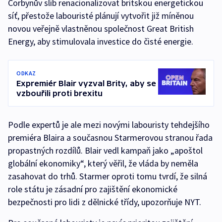
Corbynův slib renacionalizovat britskou energetickou
síť, přestože labouristé plánují vytvořit již míněnou
novou veřejně vlastněnou společnost Great British
Energy, aby stimulovala investice do čisté energie.
ODKAZ
Expremiér Blair vyzval Brity, aby se
vzbouřili proti brexitu
Podle expertů je ale mezi novými labouristy tehdejšího
premiéra Blaira a současnou Starmerovou stranou řada
propastných rozdílů. Blair vedl kampaň jako „apoštol
globální ekonomiky“, který věřil, že vláda by neměla
zasahovat do trhů. Starmer oproti tomu tvrdí, že silná
role státu je zásadní pro zajištění ekonomické
bezpečnosti pro lidi z dělnické třídy, upozorňuje NYT.