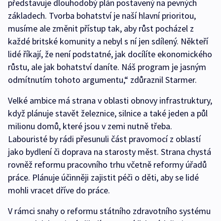
představuje dlouhodobý plán postavený na pevných
základech. Tvorba bohatství je naší hlavní prioritou,
musíme ale změnit přístup tak, aby růst pocházel z
každé britské komunity a nebyl s ní jen sdílený. Někteří
lidé říkají, že není podstatné, jak docílíte ekonomického
růstu, ale jak bohatství daníte. Náš program je jasným
odmítnutím tohoto argumentu,“ zdůraznil Starmer.
Velké ambice má strana v oblasti obnovy infrastruktury,
když plánuje stavět železnice, silnice a také jeden a půl
milionu domů, které jsou v zemi nutně třeba.
Labouristé by rádi přesunuli část pravomocí z oblastí
jako bydlení či doprava na starosty měst. Strana chystá
rovněž reformu pracovního trhu včetně reformy úřadů
práce. Plánuje účinněji zajistit péči o děti, aby se lidé
mohli vracet dříve do práce.
V rámci snahy o reformu státního zdravotního systému