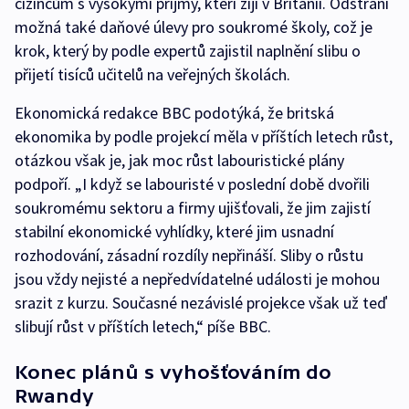
cizincům s vysokými příjmy, kteří žijí v Británii. Odstraní
možná také daňové úlevy pro soukromé školy, což je
krok, který by podle expertů zajistil naplnění slibu o
přijetí tisíců učitelů na veřejných školách.
Ekonomická redakce BBC podotýká, že britská
ekonomika by podle projekcí měla v příštích letech růst,
otázkou však je, jak moc růst labouristické plány
podpoří. „I když se labouristé v poslední době dvořili
soukromému sektoru a firmy ujišťovali, že jim zajistí
stabilní ekonomické vyhlídky, které jim usnadní
rozhodování, zásadní rozdíly nepřináší. Sliby o růstu
jsou vždy nejisté a nepředvídatelné události je mohou
srazit z kurzu. Současné nezávislé projekce však už teď
slibují růst v příštích letech,“ píše BBC.
Konec plánů s vyhošťováním do
Rwandy