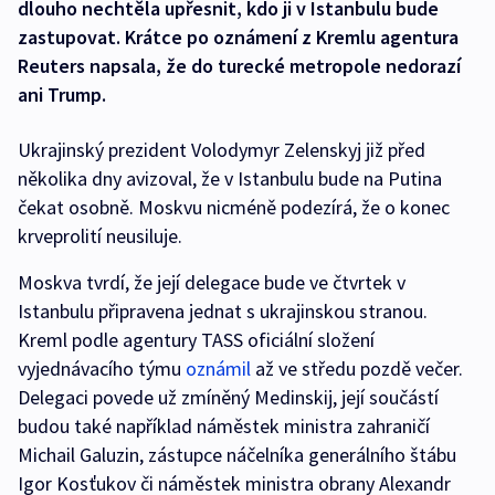
dlouho nechtěla upřesnit, kdo ji v Istanbulu bude
zastupovat. Krátce po oznámení z Kremlu agentura
Reuters napsala, že do turecké metropole nedorazí
ani Trump.
Ukrajinský prezident Volodymyr Zelenskyj již před
několika dny avizoval, že v Istanbulu bude na Putina
čekat osobně. Moskvu nicméně podezírá, že o konec
krveprolití neusiluje.
Moskva tvrdí, že její delegace bude ve čtvrtek v
Istanbulu připravena jednat s ukrajinskou stranou.
Kreml podle agentury TASS oficiální složení
vyjednávacího týmu
oznámil
až ve středu pozdě večer.
Delegaci povede už zmíněný Medinskij, její součástí
budou také například náměstek ministra zahraničí
Michail Galuzin, zástupce náčelníka generálního štábu
Igor Kosťukov či náměstek ministra obrany Alexandr