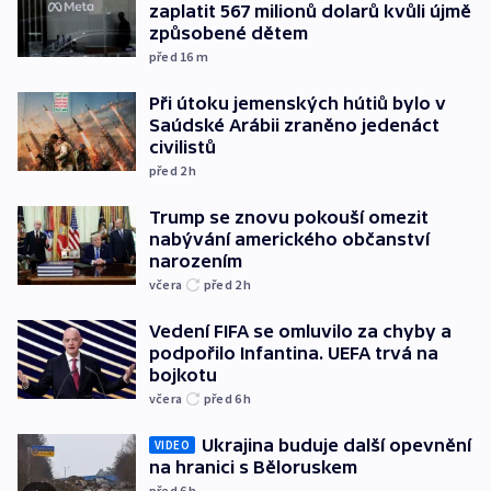
zaplatit 567 milionů dolarů kvůli újmě
způsobené dětem
před 16
m
Při útoku jemenských hútiů bylo v
Saúdské Arábii zraněno jedenáct
civilistů
před 2
h
Trump se znovu pokouší omezit
nabývání amerického občanství
narozením
včera
před 2
h
Vedení FIFA se omluvilo za chyby a
podpořilo Infantina. UEFA trvá na
bojkotu
včera
před 6
h
Ukrajina buduje další opevnění
VIDEO
na hranici s Běloruskem
před 6
h