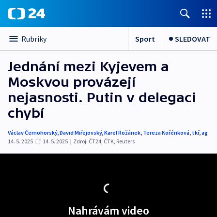
Sport
SLEDOVAT
Rubriky
Jednání mezi Kyjevem a
Moskvou provázejí
nejasnosti. Putin v delegaci
chybí
Václav Černohorský
,
David Miřejovský
,
Karel Rožánek
,
Tereza Kořénková
,
tkř
,
ag
14. 5. 2025
14. 5. 2025
|
Zdroj:
ČT24
,
ČTK
,
Reuters
Nahrávám video