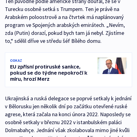
Ten původně podle americké strany doufal, že se v
Turecku osobně setká s Trumpem. Ten je právě na
Arabském poloostrově a na čtvrtek má naplánovaný
program ve Spojených arabských emirátech. „Nevím,
zda (Putin) dorazí, pokud bych tam já nebyl. Zjistíme
to,“ sdělil dříve ve středu šéf Bílého domu.
ODKAZ
EU zpřísní protiruské sankce,
pokud se do týdne nepokročí k
míru, hrozí Merz
Ukrajinská a ruská delegace se poprvé setkaly k jednání
v Bělorusku jen několik dní po začátku otevřené ruské
agrese, která začala na konci února 2022. Naposledy se
osobně setkaly v březnu 2022 v istanbulském paláci
Dolmabahçe. Jednání však zkolabovala mimo jiné kvůli