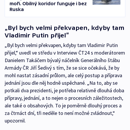
moři. Obilný koridor funguje i bez
Ruska
„Byl bych velmi překvapen, kdyby tam
Vladimir Putin přijel“
„Byl bych velmi překvapen, kdyby tam Vladimir Putin
přijel,“ uvedl ve středu v Interview ČT24 s moderátorem
Danielem Takáčem bývalý náčelník Generálního štábu
Armády ČR Jiří Šedivý s tím, že se sice očekává, že by
mohl nastat zásadní průlom, ale celý postup a příprava
jednání jsou dle něj hodně uspěchané. „Na to, aby se
potkali dva prezidenti, je potřeba relativně dlouhá doba
přípravy, jednání, a to nejen o procesních záležitostech,
ale také o obsahových. To je poměrně dlouhý proces a
za čtrnáct dní, tři neděle to není možné zvládnout,“
upozornil.