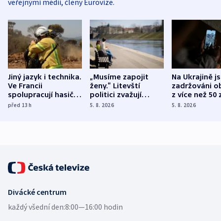
veřejnými médii, členy Eurovize.
Jiný jazyk i technika.
„Musíme zapojit
Na Ukrajině j
Ve Francii
ženy.“ Litevští
zadržováni o
spolupracují hasiči z
politici zvažují
z více než 50 
různých zemí
dohodu o
Bojovali na s
před 13
h
5. 8. 2026
5. 8. 2026
demografii
Ruska
Divácké centrum
každý všední den:
8:00—16:00 hodin