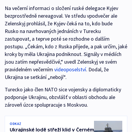
Na večerní informaci o složení ruské delegace Kyjev
bezprostředně nereagoval. Ve středu vpodvečer ale
Zelenskyj prohlásil, že Kyjev čeká na to, kdo bude
Rusko na navrhovaných jednáních v Turecku
zastupovat, a teprve poté se rozhodne o dalším
postupu. „Čekám, kdo z Ruska přijede, a pak určím, jaké
kroky by měla Ukrajina podniknout. Signály v médiích
jsou zatím nepřesvědčivé,“ uvedl Zelenskyj ve svém
pravidelném večerním
videoposelství
. Dodal, že
Ukrajina se setkání „nebojí“.
Turecko jako člen NATO sice vojensky a diplomaticky
podporuje Ukrajinu, obzvlášť v oblasti obchodu ale
zároveň úzce spolupracuje s Moskvou.
ODKAZ
Ukrajinské lodě střeží klid v Černém