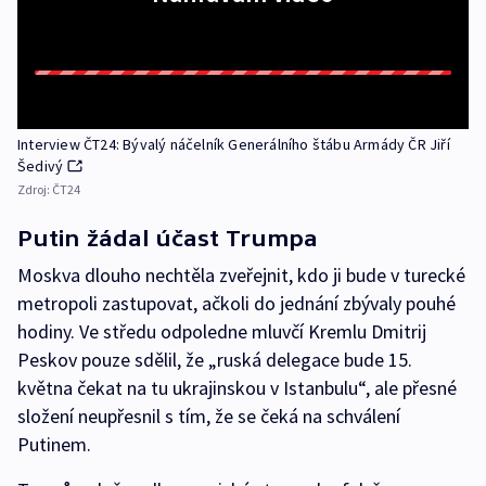
Interview ČT24: Bývalý náčelník Generálního štábu Armády ČR Jiří
Šedivý
Zdroj:
ČT24
Putin žádal účast Trumpa
Moskva dlouho nechtěla zveřejnit, kdo ji bude v turecké
metropoli zastupovat, ačkoli do jednání zbývaly pouhé
hodiny. Ve středu odpoledne mluvčí Kremlu Dmitrij
Peskov pouze sdělil, že „ruská delegace bude 15.
května čekat na tu ukrajinskou v Istanbulu“, ale přesné
složení neupřesnil s tím, že se čeká na schválení
Putinem.