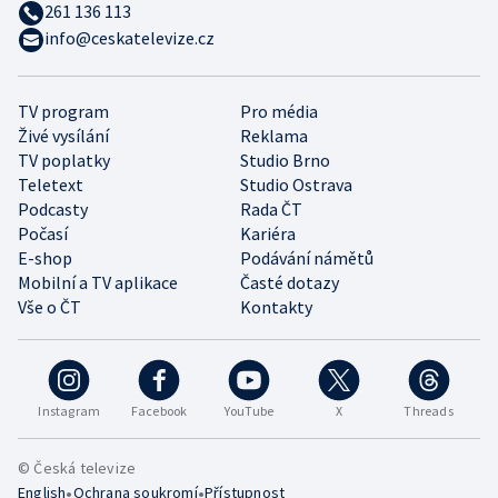
261 136 113
info@ceskatelevize.cz
TV program
Pro média
Živé vysílání
Reklama
TV poplatky
Studio Brno
Teletext
Studio Ostrava
Podcasty
Rada ČT
Počasí
Kariéra
E-shop
Podávání námětů
Mobilní a TV aplikace
Časté dotazy
Vše o ČT
Kontakty
Instagram
Facebook
YouTube
X
Threads
© Česká televize
•
•
English
Ochrana soukromí
Přístupnost