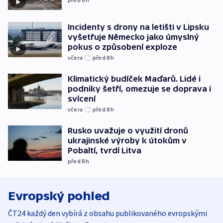
Incidenty s drony na letišti v Lipsku
vyšetřuje Německo jako úmyslný
pokus o způsobení exploze
včera
před 8
h
Klimatický budíček Maďarů. Lidé i
podniky šetří, omezuje se doprava i
svícení
včera
před 8
h
Rusko uvažuje o využití dronů
ukrajinské výroby k útokům v
Pobaltí, tvrdí Litva
před 8
h
Evropský pohled
ČT24 každý den vybírá z obsahu publikovaného evropskými