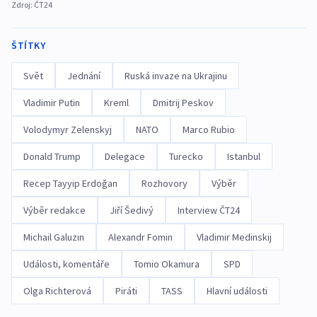
Zdroj:
ČT24
ŠTÍTKY
Svět
Jednání
Ruská invaze na Ukrajinu
Vladimir Putin
Kreml
Dmitrij Peskov
Volodymyr Zelenskyj
NATO
Marco Rubio
Donald Trump
Delegace
Turecko
Istanbul
Recep Tayyip Erdoğan
Rozhovory
Výběr
Výběr redakce
Jiří Šedivý
Interview ČT24
Michail Galuzin
Alexandr Fomin
Vladimir Medinskij
Události, komentáře
Tomio Okamura
SPD
Olga Richterová
Piráti
TASS
Hlavní události