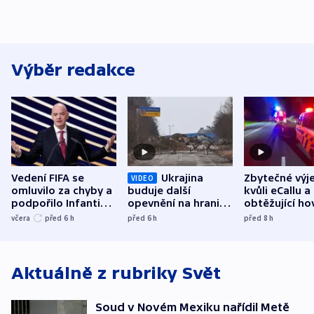
Výběr redakce
Vedení FIFA se
Ukrajina
Zbytečné výj
VIDEO
omluvilo za chyby a
buduje další
kvůli eCallu a
podpořilo Infantina.
opevnění na hranici
obtěžující ho
UEFA trvá na
s Běloruskem
zdržují záchr
včera
před 6
h
před 6
h
před 8
h
bojkotu
Aktuálně z rubriky
Svět
Soud v Novém Mexiku nařídil Metě