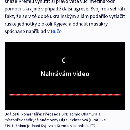
snaze Kremlu vynutit si právo veta vůči mezinárodní
pomoci Ukrajině v případě další agrese. Svoji roli sehrál i
fakt, že se v té době ukrajinským silám podařilo vytlačit
ruské jednotky z okolí Kyjeva a odhalit masakry
spáchané například v
Buče
.
Nahrávám video
Události, komentáře: Předseda SPD Tomio Okamura a
místopředsedkyně sněmovny Olga Richterová (Piráti) ke
čtvrtečnímu jednání Kyjeva a Kremlu v Istanbulu