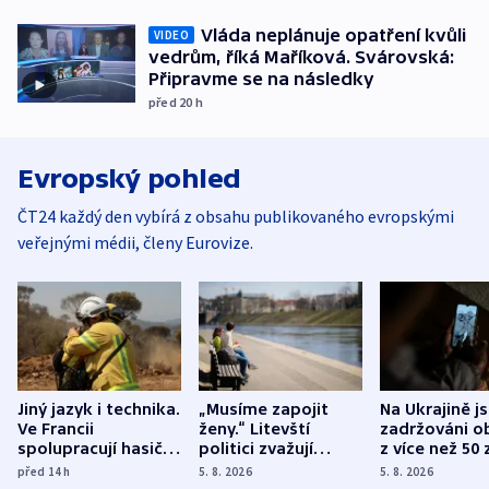
Vláda neplánuje opatření kvůli
VIDEO
vedrům, říká Maříková. Svárovská:
Připravme se na následky
před 20
h
Evropský pohled
ČT24 každý den vybírá z obsahu publikovaného evropskými
veřejnými médii, členy Eurovize.
Jiný jazyk i technika.
„Musíme zapojit
Na Ukrajině j
Ve Francii
ženy.“ Litevští
zadržováni o
spolupracují hasiči z
politici zvažují
z více než 50 
různých zemí
dohodu o
Bojovali na s
před 14
h
5. 8. 2026
5. 8. 2026
demografii
Ruska