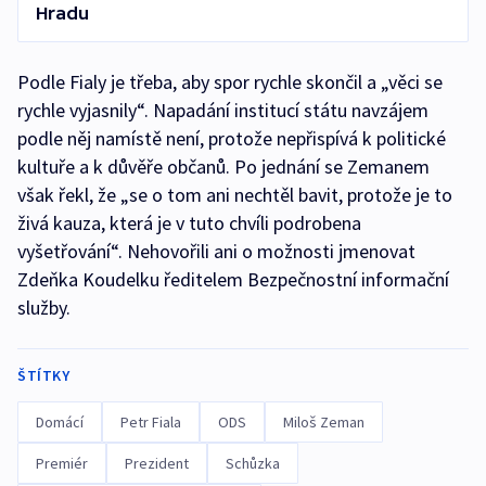
Hradu
Podle Fialy je třeba, aby spor rychle skončil a „věci se
rychle vyjasnily“. Napadání institucí státu navzájem
podle něj namístě není, protože nepřispívá k politické
kultuře a k důvěře občanů. Po jednání se Zemanem
však řekl, že „se o tom ani nechtěl bavit, protože je to
živá kauza, která je v tuto chvíli podrobena
vyšetřování“. Nehovořili ani o možnosti jmenovat
Zdeňka Koudelku ředitelem Bezpečnostní informační
služby.
ŠTÍTKY
Domácí
Petr Fiala
ODS
Miloš Zeman
Premiér
Prezident
Schůzka