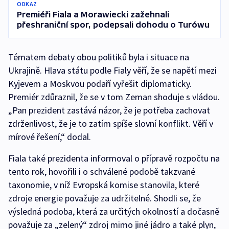
ODKAZ
Premiéři Fiala a Morawiecki zažehnali
přeshraniční spor, podepsali dohodu o Turówu
Tématem debaty obou politiků byla i situace na
Ukrajině. Hlava státu podle Fialy věří, že se napětí mezi
Kyjevem a Moskvou podaří vyřešit diplomaticky.
Premiér zdůraznil, že se v tom Zeman shoduje s vládou.
„Pan prezident zastává názor, že je potřeba zachovat
zdrženlivost, že je to zatím spíše slovní konflikt. Věří v
mírové řešení,“ dodal.
Fiala také prezidenta informoval o přípravě rozpočtu na
tento rok, hovořili i o schválené podobě takzvané
taxonomie, v níž Evropská komise stanovila, které
zdroje energie považuje za udržitelné. Shodli se, že
výsledná podoba, která za určitých okolností a dočasně
považuje za „zelený“ zdroj mimo jiné jádro a také plyn,