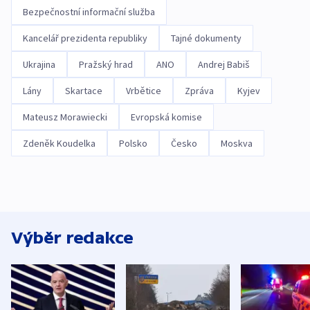
Bezpečnostní informační služba
Kancelář prezidenta republiky
Tajné dokumenty
Ukrajina
Pražský hrad
ANO
Andrej Babiš
Lány
Skartace
Vrbětice
Zpráva
Kyjev
Mateusz Morawiecki
Evropská komise
Zdeněk Koudelka
Polsko
Česko
Moskva
Výběr redakce