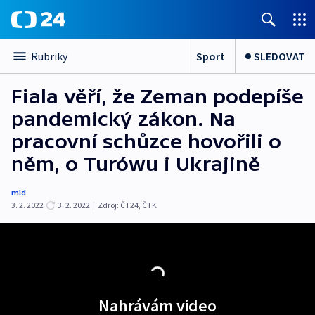
Sport
SLEDOVAT
Rubriky
Fiala věří, že Zeman podepíše
pandemický zákon. Na
pracovní schůzce hovořili o
něm, o Turówu i Ukrajině
mld
3. 2. 2022
3. 2. 2022
|
Zdroj:
ČT24
,
ČTK
Nahrávám video