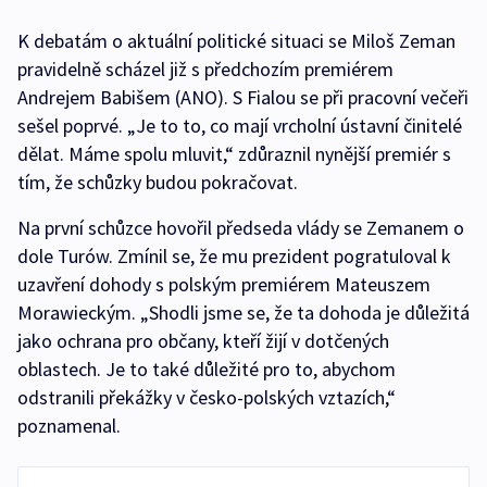
K debatám o aktuální politické situaci se Miloš Zeman
pravidelně scházel již s předchozím premiérem
Andrejem Babišem (ANO). S Fialou se při pracovní večeři
sešel poprvé. „Je to to, co mají vrcholní ústavní činitelé
dělat. Máme spolu mluvit,“ zdůraznil nynější premiér s
tím, že schůzky budou pokračovat.
Na první schůzce hovořil předseda vlády se Zemanem o
dole Turów. Zmínil se, že mu prezident pogratuloval k
uzavření dohody s polským premiérem Mateuszem
Morawieckým. „Shodli jsme se, že ta dohoda je důležitá
jako ochrana pro občany, kteří žijí v dotčených
oblastech. Je to také důležité pro to, abychom
odstranili překážky v česko-polských vztazích,“
poznamenal.