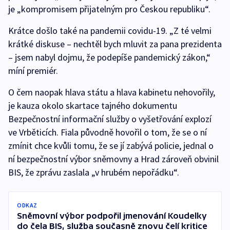
je „kompromisem přijatelným pro Českou republiku“.
Krátce došlo také na pandemii covidu-19. „Z té velmi
krátké diskuse – nechtěl bych mluvit za pana prezidenta
– jsem nabyl dojmu, že podepíše pandemický zákon,“
míní premiér.
O čem naopak hlava státu a hlava kabinetu nehovořily,
je kauza okolo skartace tajného dokumentu
Bezpečnostní informační služby o vyšetřování explozí
ve Vrběticích. Fiala původně hovořil o tom, že se o ní
zmínit chce kvůli tomu, že se jí zabývá policie, jednal o
ní bezpečnostní výbor sněmovny a Hrad zároveň obvinil
BIS, že zprávu zaslala „v hrubém nepořádku“.
ODKAZ
Sněmovní výbor podpořil jmenování Koudelky
do čela BIS, služba současně znovu čelí kritice