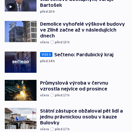
Bartošek
před 10
h
Demolice vyhořelé výškové budovy
ve Zlíně začne až v následujících
dnech
včera
před 13
h
Sečteno: Pardubický kraj
VIDEO
před 14
h
Průmyslová výroba v červnu
vzrostla nejvíce od prosince
včera
před 17
h
Státní zástupce obžaloval pět lidí a
jednu právnickou osobu v kauze
Bulovky
včera
před 17
h