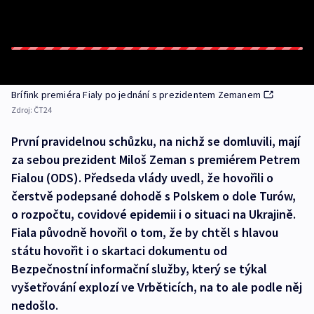
Brífink premiéra Fialy po jednání s prezidentem Zemanem
Zdroj:
ČT24
První pravidelnou schůzku, na nichž se domluvili, mají
za sebou prezident Miloš Zeman s premiérem Petrem
Fialou (ODS). Předseda vlády uvedl, že hovořili o
čerstvě podepsané dohodě s Polskem o dole Turów,
o rozpočtu, covidové epidemii i o situaci na Ukrajině.
Fiala původně hovořil o tom, že by chtěl s hlavou
státu hovořit i o skartaci dokumentu od
Bezpečnostní informační služby, který se týkal
vyšetřování explozí ve Vrběticích, na to ale podle něj
nedošlo.