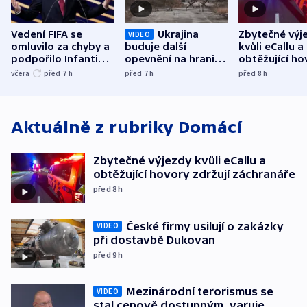
Vedení FIFA se
Ukrajina
Zbytečné výj
VIDEO
omluvilo za chyby a
buduje další
kvůli eCallu a
podpořilo Infantina.
opevnění na hranici
obtěžující ho
UEFA trvá na
s Běloruskem
zdržují záchr
včera
před 7
h
před 7
h
před 8
h
bojkotu
Aktuálně z rubriky
Domácí
Zbytečné výjezdy kvůli eCallu a
obtěžující hovory zdržují záchranáře
před 8
h
České firmy usilují o zakázky
VIDEO
při dostavbě Dukovan
před 9
h
Mezinárodní terorismus se
VIDEO
stal cenově dostupným, varuje