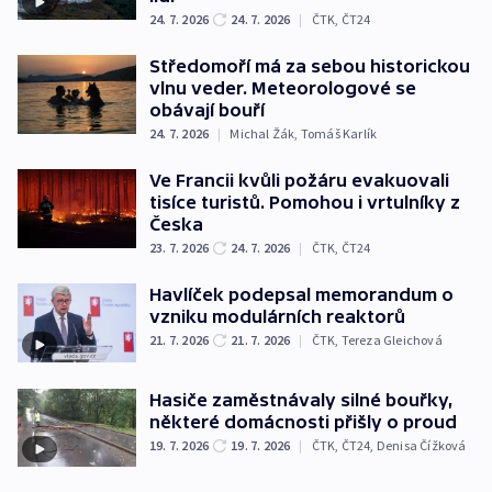
24. 7. 2026
24. 7. 2026
|
ČTK
,
ČT24
Středomoří má za sebou historickou
vlnu veder. Meteorologové se
obávají bouří
24. 7. 2026
|
Michal Žák
,
Tomáš Karlík
Ve Francii kvůli požáru evakuovali
tisíce turistů. Pomohou i vrtulníky z
Česka
23. 7. 2026
24. 7. 2026
|
ČTK
,
ČT24
Havlíček podepsal memorandum o
vzniku modulárních reaktorů
21. 7. 2026
21. 7. 2026
|
ČTK
,
Tereza Gleichová
Hasiče zaměstnávaly silné bouřky,
některé domácnosti přišly o proud
19. 7. 2026
19. 7. 2026
|
ČTK
,
ČT24
,
Denisa Čížková