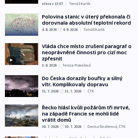
včera v 15:07
|
Tomáš Karlík
Polovina stanic v úterý překonala či
dorovnala absolutní teplotní rekord
4. 8. 2026
4. 8. 2026
|
Tomáš Karlík
Vláda chce místo zrušení paragraf o
neoprávněné činnosti pro cizí moc
zpřesnit
3. 8. 2026
|
Tereza Prokešová
Do Česka dorazily bouřky a silný
vítr. Komplikovaly dopravu
31. 7. 2026
31. 7. 2026
|
ČTK
Řecko hlásí kvůli požárům tři mrtvé,
na západě Francie se mohli lidé
vrátit domů
30. 7. 2026
30. 7. 2026
|
Denisa Šindlerová
,
ČTK