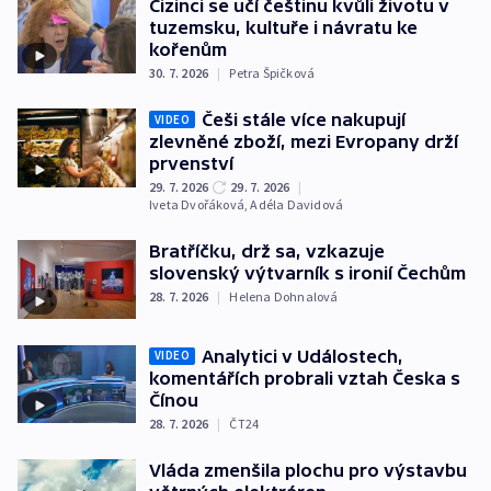
Cizinci se učí češtinu kvůli životu v
tuzemsku, kultuře i návratu ke
kořenům
30. 7. 2026
|
Petra Špičková
Češi stále více nakupují
VIDEO
zlevněné zboží, mezi Evropany drží
prvenství
29. 7. 2026
29. 7. 2026
|
Iveta Dvořáková
,
Adéla Davidová
Bratříčku, drž sa, vzkazuje
slovenský výtvarník s ironií Čechům
28. 7. 2026
|
Helena Dohnalová
Analytici v Událostech,
VIDEO
komentářích probrali vztah Česka s
Čínou
28. 7. 2026
|
ČT24
Vláda zmenšila plochu pro výstavbu