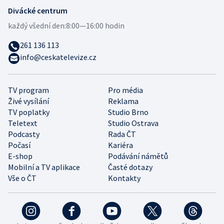
Divácké centrum
každý všední den:
8:00—16:00 hodin
261 136 113
info@ceskatelevize.cz
TV program
Pro média
Živé vysílání
Reklama
TV poplatky
Studio Brno
Teletext
Studio Ostrava
Podcasty
Rada ČT
Počasí
Kariéra
E-shop
Podávání námětů
Mobilní a TV aplikace
Časté dotazy
Vše o ČT
Kontakty