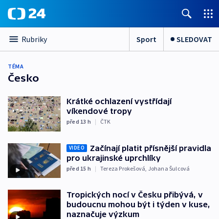
Sport
SLEDOVAT
Rubriky
TÉMA
Česko
Krátké ochlazení vystřídají
víkendové tropy
před 13
h
|
ČTK
Začínají platit přísnější pravidla
VIDEO
pro ukrajinské uprchlíky
před 15
h
|
Tereza Prokešová
,
Johana Šulcová
Tropických nocí v Česku přibývá, v
budoucnu mohou být i týden v kuse,
naznačuje výzkum