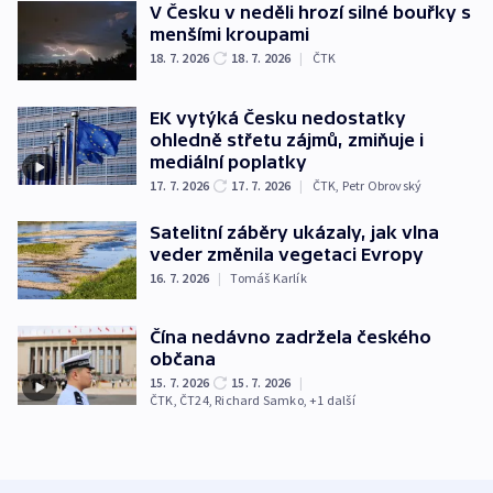
V Česku v neděli hrozí silné bouřky s
menšími kroupami
18. 7. 2026
18. 7. 2026
|
ČTK
EK vytýká Česku nedostatky
ohledně střetu zájmů, zmiňuje i
mediální poplatky
17. 7. 2026
17. 7. 2026
|
ČTK
,
Petr Obrovský
Satelitní záběry ukázaly, jak vlna
veder změnila vegetaci Evropy
16. 7. 2026
|
Tomáš Karlík
Čína nedávno zadržela českého
občana
15. 7. 2026
15. 7. 2026
|
ČTK
,
ČT24
,
Richard Samko
, +1 další