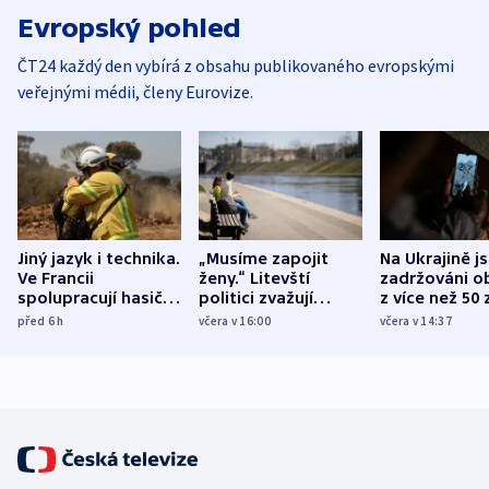
Evropský pohled
ČT24 každý den vybírá z obsahu publikovaného evropskými
veřejnými médii, členy Eurovize.
Jiný jazyk i technika.
„Musíme zapojit
Na Ukrajině j
Ve Francii
ženy.“ Litevští
zadržováni o
spolupracují hasiči z
politici zvažují
z více než 50 
různých zemí
dohodu o
Bojovali na s
před 6
h
včera v 16:00
včera v 14:37
demografii
Ruska