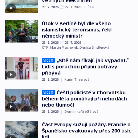
větrných elektráren
27. 7. 2026
27. 7. 2026
|
ČTK
Útok v Berlíně byl dle všeho
islamistický terorismus, řekl
německý ministr
25. 7. 2026
26. 7. 2026
|
ČTK
,
Martin Machorek
,
Denisa Šindlerová
„Sítě nám říkají, jak vypadat.“
VIDEO
Lidí s poruchou příjmu potravy
přibývá
25. 7. 2026
|
Karin Theerová
Čeští policisté v Chorvatsku
VIDEO
během léta pomáhají při nehodách
nebo tlumočí
25. 7. 2026
|
Dominika Vřešťálová
Část Evropy sužují požáry. Francie a
Španělsko evakuovaly přes 200 tisíc
lidí