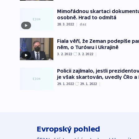
Mimořádnou skartaci dokumentu o
osobně. Hrad to odmítá
28. 3. 2022
|
daz
Fiala věří, že Zeman podepíše p
něm, o Turówu i Ukrajině
3. 2. 2022
3. 2. 2022
|
Policii zajímalo, jestli prezident
je však skartován, uvedly ČRo a
29. 1. 2022
29. 1. 2022
|
Evropský pohled