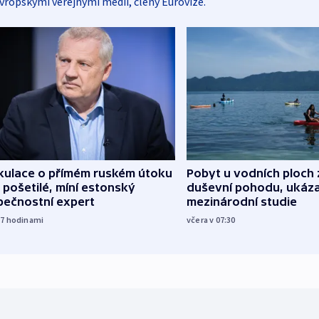
vropskými veřejnými médii, členy Eurovize.
kulace o přímém ruském útoku
Pobyt u vodních ploch 
 pošetilé, míní estonský
duševní pohodu, ukáza
pečnostní expert
mezinárodní studie
17
hodinami
včera v 07:30