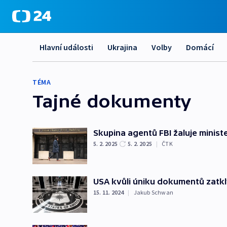
Hlavní události
Ukrajina
Volby
Domácí
TÉMA
Tajné dokumenty
Skupina agentů FBI žaluje minist
5. 2. 2025
5. 2. 2025
|
ČTK
USA kvůli úniku dokumentů zatk
15. 11. 2024
|
Jakub Schwan