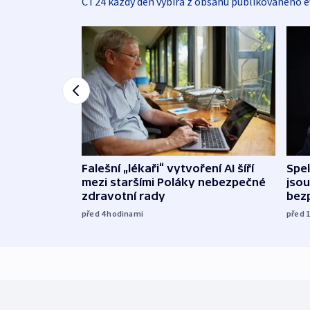
ČT24 každý den vybírá z obsahu publikovaného e
Falešní „lékaři“ vytvoření AI šíří
Spe
mezi staršími Poláky nebezpečné
jsou
zdravotní rady
bez
před 4
hodinami
před 