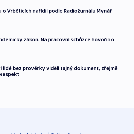
 Vrběticích nařídil podle Radiožurnálu Mynář
andemický zákon. Na pracovní schůzce hovořili o
ovi lidé bez prověrky viděli tajný dokument, zřejmě
 Respekt