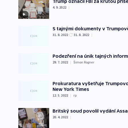
Trump označil FBI za krutou příš
4. 9. 2022
|
S tajnými dokumenty v Trumpově 
31. 8. 2022
31. 8. 2022
|
Podezření na únik tajných informa
29. 7. 2022
|
Šimon Rogner
Prokuratura vyšetřuje Trumpovo 
New York Times
12. 5. 2022
|
rp
Britský soud povolil vydání Ass
20. 4. 2022
|