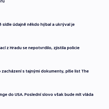
eru
sídle údajně někdo hýbal a ukrýval je
cí z Hradu se nepotvrdilo, zjistila policie
zacházení s tajnými dokumenty, píše list The
ange do USA. Poslední slovo však bude mít vláda