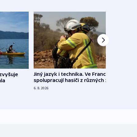
Jiný jazyk i technika. Ve Francii
zvyšuje
„Musí
spolupracují hasiči z různých zemí
la
polit
demo
6. 8. 2026
5. 8. 20