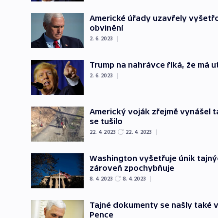
Americké úřady uzavřely vyšetř
obvinění
2. 6. 2023
|
Trump na nahrávce říká, že má u
2. 6. 2023
|
Americký voják zřejmě vynášel ta
se tušilo
22. 4. 2023
22. 4. 2023
|
Washington vyšetřuje únik tajný
zároveň zpochybňuje
8. 4. 2023
8. 4. 2023
|
Tajné dokumenty se našly také 
Pence