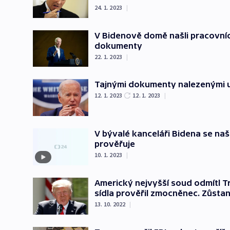
24. 1. 2023
|
V Bidenově domě našli pracovníc
dokumenty
22. 1. 2023
|
Tajnými dokumenty nalezenými u
12. 1. 2023
12. 1. 2023
|
V bývalé kanceláři Bidena se naš
prověřuje
10. 1. 2023
|
Americký nejvyšší soud odmítl 
sídla prověřil zmocněnec. Zůsta
13. 10. 2022
|