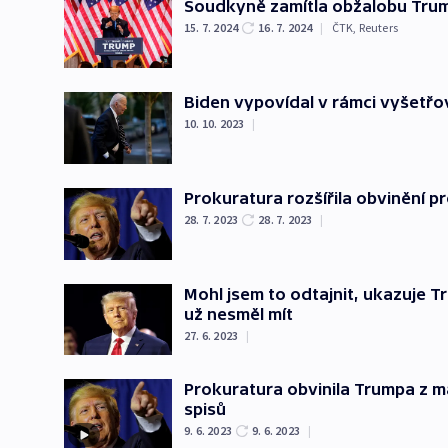
Soudkyně zamítla obžalobu Trum
15. 7. 2024
16. 7. 2024
|
ČTK
,
Reuters
Biden vypovídal v rámci vyšetřo
10. 10. 2023
|
Prokuratura rozšířila obvinění 
28. 7. 2023
28. 7. 2023
|
Mohl jsem to odtajnit, ukazuje
už nesměl mít
27. 6. 2023
|
Prokuratura obvinila Trumpa z m
spisů
9. 6. 2023
9. 6. 2023
|