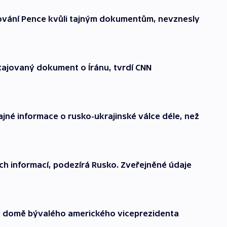
ování Pence kvůli tajným dokumentům, nevznesly
tajovaný dokument o Íránu, tvrdí CNN
jné informace o rusko-ukrajinské válce déle, než
ch informací, podezírá Rusko. Zveřejněné údaje
v domě bývalého amerického viceprezidenta