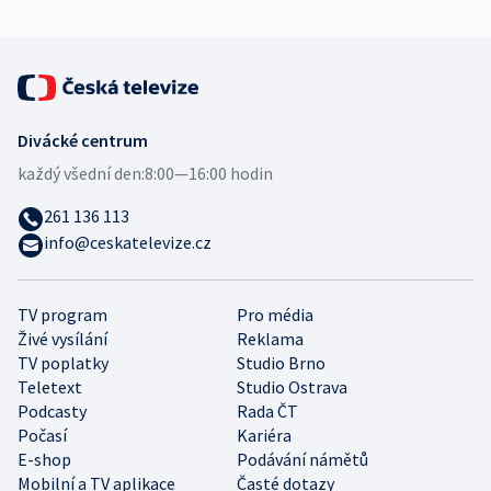
Divácké centrum
každý všední den:
8:00—16:00 hodin
261 136 113
info@ceskatelevize.cz
TV program
Pro média
Živé vysílání
Reklama
TV poplatky
Studio Brno
Teletext
Studio Ostrava
Podcasty
Rada ČT
Počasí
Kariéra
E-shop
Podávání námětů
Mobilní a TV aplikace
Časté dotazy