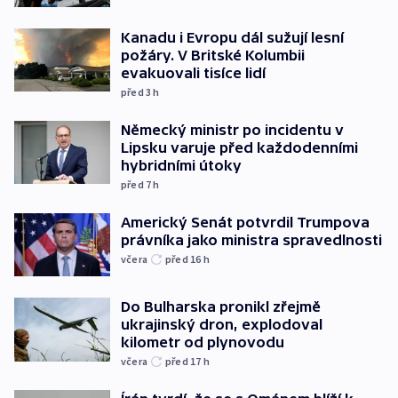
Kanadu i Evropu dál sužují lesní
požáry. V Britské Kolumbii
evakuovali tisíce lidí
před 3
h
Německý ministr po incidentu v
Lipsku varuje před každodenními
hybridními útoky
před 7
h
Americký Senát potvrdil Trumpova
právníka jako ministra spravedlnosti
včera
před 16
h
Do Bulharska pronikl zřejmě
ukrajinský dron, explodoval
kilometr od plynovodu
včera
před 17
h