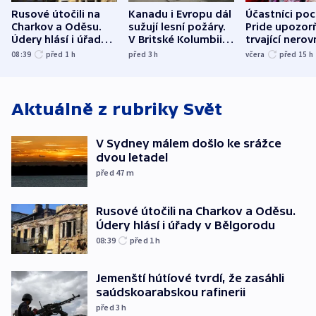
Rusové útočili na
Kanadu i Evropu dál
Účastníci po
Charkov a Oděsu.
sužují lesní požáry.
Pride upozorň
Údery hlásí i úřady v
V Britské Kolumbii
trvající nerov
Bělgorodu
evakuovali tisíce lidí
společensko
08:39
před 1
h
před 3
h
včera
před 15
h
atmosféru
Aktuálně z rubriky
Svět
V Sydney málem došlo ke srážce
dvou letadel
před 47
m
Rusové útočili na Charkov a Oděsu.
Údery hlásí i úřady v Bělgorodu
08:39
před 1
h
Jemenští hútíové tvrdí, že zasáhli
saúdskoarabskou rafinerii
před 3
h