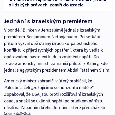
o lidských právech, zamíří do Izraele
Jednání s izraelským premiérem
V pondělí Blinken v Jeruzalémě jednal s izraelským
premiérem Benjaminem Netanjahuem. Po setkání
přitom vyzval obě strany izraelsko-palestinského
konfliktu k přijetí rychlých opatření, která by vedla k
opětovnému nastolení klidu a zmírnění napětí. Do
Izraele americký ministr zahraničí přiletěl z Káhiry, kde
jednal s egyptským prezidentem Abdal Fattáhem Sísím.
Americký ministr zahraničí v úterý prohlásil, že
Palestinci čelí „zužujícímu se horizontu naděje“.
Zopakoval, že USA jsou proti rozšiřování izraelských
osad, a snažil se uklidnit napětí po prudkém nárůstu
násilí na Západním břehu Jordánu, které předcházelo
jeho návštěvě.