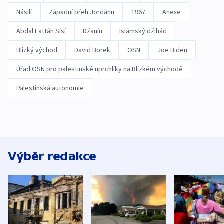
Násilí
Západní břeh Jordánu
1967
Anexe
Abdal Fattáh Sísí
Džanín
Islámský džihád
Blízký východ
David Borek
OSN
Joe Biden
Úřad OSN pro palestinské uprchlíky na Blízkém východě
Palestinská autonomie
Výběr redakce