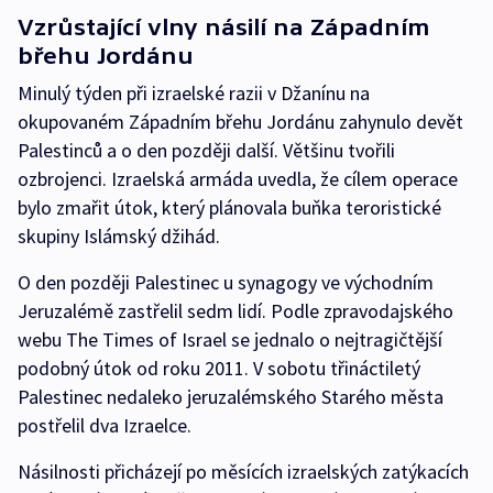
Vzrůstající vlny násilí na Západním
břehu Jordánu
Minulý týden při izraelské razii v Džanínu na
okupovaném Západním břehu Jordánu zahynulo devět
Palestinců a o den později další. Většinu tvořili
ozbrojenci. Izraelská armáda uvedla, že cílem operace
bylo zmařit útok, který plánovala buňka teroristické
skupiny Islámský džihád.
O den později Palestinec u synagogy ve východním
Jeruzalémě zastřelil sedm lidí. Podle zpravodajského
webu The Times of Israel se jednalo o nejtragičtější
podobný útok od roku 2011. V sobotu třináctiletý
Palestinec nedaleko jeruzalémského Starého města
postřelil dva Izraelce.
Násilnosti přicházejí po měsících izraelských zatýkacích