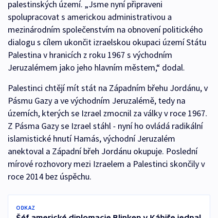
palestinských území. „Jsme nyní připraveni
spolupracovat s americkou administrativou a
mezinárodním společenstvím na obnovení politického
dialogu s cílem ukončit izraelskou okupaci území Státu
Palestina v hranicích z roku 1967 s východním
Jeruzalémem jako jeho hlavním městem,“ dodal.
Palestinci chtějí mít stát na Západním břehu Jordánu, v
Pásmu Gazy a ve východním Jeruzalémě, tedy na
územích, kterých se Izrael zmocnil za války v roce 1967.
Z Pásma Gazy se Izrael stáhl - nyní ho ovládá radikální
islamistické hnutí Hamás, východní Jeruzalém
anektoval a Západní břeh Jordánu okupuje. Poslední
mírové rozhovory mezi Izraelem a Palestinci skončily v
roce 2014 bez úspěchu.
ODKAZ
Šéf americké diplomacie Blinken v Káhiře jednal