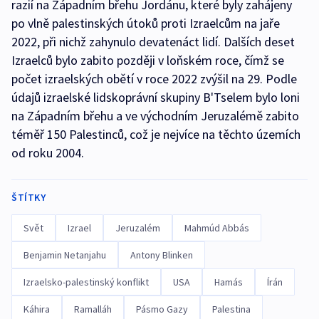
razií na Západním břehu Jordánu, které byly zahájeny
po vlně palestinských útoků proti Izraelcům na jaře
2022, při nichž zahynulo devatenáct lidí. Dalších deset
Izraelců bylo zabito později v loňském roce, čímž se
počet izraelských obětí v roce 2022 zvýšil na 29. Podle
údajů izraelské lidskoprávní skupiny B'Tselem bylo loni
na Západním břehu a ve východním Jeruzalémě zabito
téměř 150 Palestinců, což je nejvíce na těchto územích
od roku 2004.
ŠTÍTKY
Svět
Izrael
Jeruzalém
Mahmúd Abbás
Benjamin Netanjahu
Antony Blinken
Izraelsko-palestinský konflikt
USA
Hamás
Írán
Káhira
Ramalláh
Pásmo Gazy
Palestina