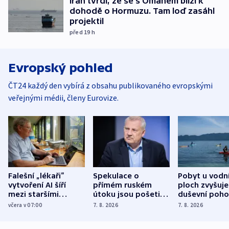
Írán tvrdí, že se s Ománem blíží k
dohodě o Hormuzu. Tam loď zasáhl
projektil
před 19
h
Evropský pohled
ČT24 každý den vybírá z obsahu publikovaného evropskými
veřejnými médii, členy Eurovize.
Falešní „lékaři“
Spekulace o
Pobyt u vodn
vytvoření AI šíří
přímém ruském
ploch zvyšuje
mezi staršími
útoku jsou pošetilé,
duševní poho
Poláky nebezpečné
míní estonský
ukázala
včera v 07:00
7. 8. 2026
7. 8. 2026
zdravotní rady
bezpečnostní
mezinárodní 
expert