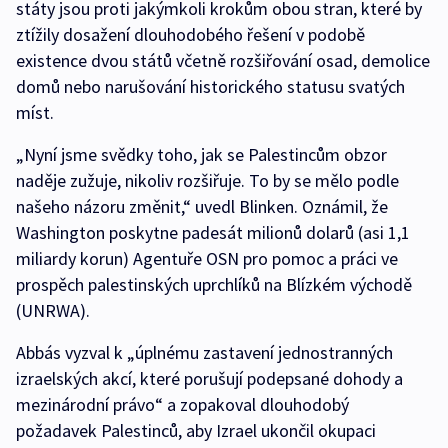
státy jsou proti jakýmkoli krokům obou stran, které by
ztížily dosažení dlouhodobého řešení v podobě
existence dvou států včetně rozšiřování osad, demolice
domů nebo narušování historického statusu svatých
míst.
„Nyní jsme svědky toho, jak se Palestincům obzor
naděje zužuje, nikoliv rozšiřuje. To by se mělo podle
našeho názoru změnit,“ uvedl Blinken. Oznámil, že
Washington poskytne padesát milionů dolarů (asi 1,1
miliardy korun) Agentuře OSN pro pomoc a práci ve
prospěch palestinských uprchlíků na Blízkém východě
(UNRWA).
Abbás vyzval k „úplnému zastavení jednostranných
izraelských akcí, které porušují podepsané dohody a
mezinárodní právo“ a zopakoval dlouhodobý
požadavek Palestinců, aby Izrael ukončil okupaci