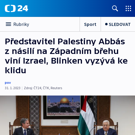
Sport
SLEDOVAT
Rubriky
Představitel Palestiny Abbás
z násilí na Západním břehu
viní Izrael, Blinken vyzývá ke
klidu
pov
31. 1. 2023
|
Zdroj:
ČT24
,
ČTK
,
Reuters