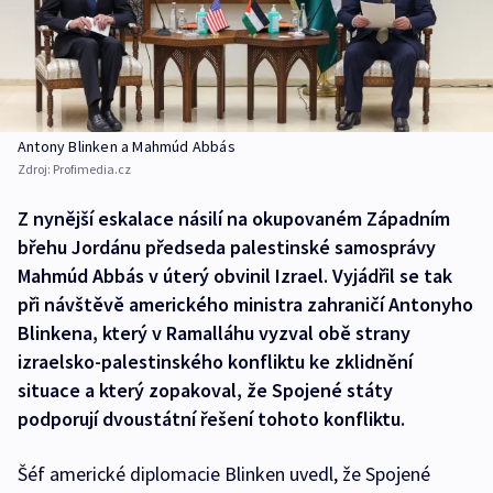
Antony Blinken a Mahmúd Abbás
Zdroj:
Profimedia.cz
Z nynější eskalace násilí na okupovaném Západním
břehu Jordánu předseda palestinské samosprávy
Mahmúd Abbás v úterý obvinil Izrael. Vyjádřil se tak
při návštěvě amerického ministra zahraničí Antonyho
Blinkena, který v Ramalláhu vyzval obě strany
izraelsko-palestinského konfliktu ke zklidnění
situace a který zopakoval, že Spojené státy
podporují dvoustátní řešení tohoto konfliktu.
Šéf americké diplomacie Blinken uvedl, že Spojené