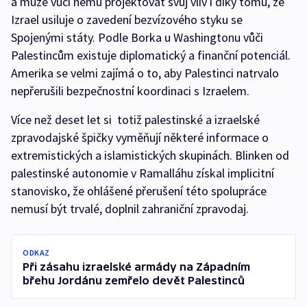
a může vůči němu projektovat svůj vliv i díky tomu, že
Izrael usiluje o zavedení bezvízového styku se
Spojenými státy. Podle Borka u Washingtonu vůči
Palestincům existuje diplomatický a finanční potenciál.
Amerika se velmi zajímá o to, aby Palestinci natrvalo
nepřerušili bezpečnostní koordinaci s Izraelem.
Více než deset let si totiž palestinské a izraelské
zpravodajské špičky vyměňují některé informace o
extremistických a islamistických skupinách. Blinken od
palestinské autonomie v Ramalláhu získal implicitní
stanovisko, že ohlášené přerušení této spolupráce
nemusí být trvalé, doplnil zahraniční zpravodaj.
ODKAZ
Při zásahu izraelské armády na Západním
břehu Jordánu zemřelo devět Palestinců