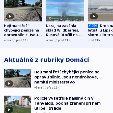
Hejtmani řeší
Ukrajina zasáhla
Dron n
VIDEO
chybějící peníze na
sklad Wildberries,
letišti u Lips
opravu silnic. Jsou
Rusové útočili na
skoro kilo trh
nenárokové, namítá
trh, hasiče či
indicie ukazuj
včera
před 12
h
včera
před 13
h
před 13
h
ministerstvo
stadion
Rusko
Aktuálně z rubriky
Domácí
Hejtmani řeší chybějící peníze na
opravu silnic. Jsou nenárokové,
namítá ministerstvo
včera
před 12
h
Policie vyšetřuje násilný čin v
Tanvaldu, bodná zranění při něm
utrpěli tři lidé