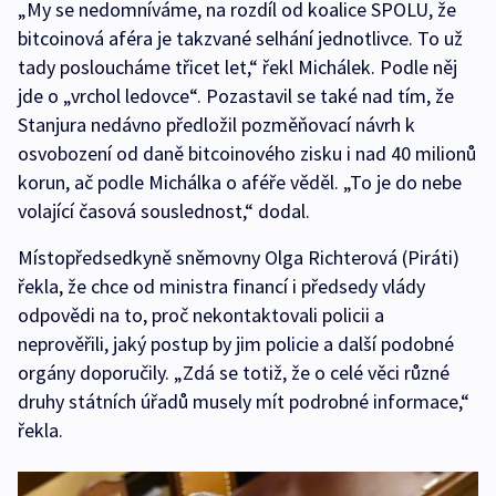
„My se nedomníváme, na rozdíl od koalice SPOLU, že
bitcoinová aféra je takzvané selhání jednotlivce. To už
tady posloucháme třicet let,“ řekl Michálek. Podle něj
jde o „vrchol ledovce“. Pozastavil se také nad tím, že
Stanjura nedávno předložil pozměňovací návrh k
osvobození od daně bitcoinového zisku i nad 40 milionů
korun, ač podle Michálka o aféře věděl. „To je do nebe
volající časová souslednost,“ dodal.
Místopředsedkyně sněmovny Olga Richterová (Piráti)
řekla, že chce od ministra financí i předsedy vlády
odpovědi na to, proč nekontaktovali policii a
neprověřili, jaký postup by jim policie a další podobné
orgány doporučily. „Zdá se totiž, že o celé věci různé
druhy státních úřadů musely mít podrobné informace,“
řekla.