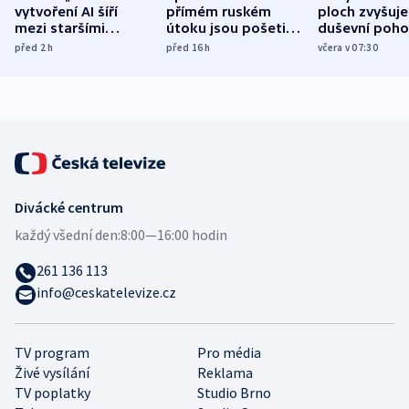
vytvoření AI šíří
přímém ruském
ploch zvyšuje
mezi staršími
útoku jsou pošetilé,
duševní poho
Poláky nebezpečné
míní estonský
ukázala
před 2
h
před 16
h
včera v 07:30
zdravotní rady
bezpečnostní
mezinárodní 
expert
Divácké centrum
každý všední den:
8:00—16:00 hodin
261 136 113
info@ceskatelevize.cz
TV program
Pro média
Živé vysílání
Reklama
TV poplatky
Studio Brno