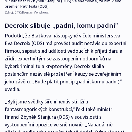
Ministr financí Zbyněk Stanjura (ODS) ve sněmovně, za ním vlevo
premiér Petr Fiala (ODS)
Zdroj:
ČTK/Roman Vondrouš
Decroix slibuje „padni, komu padni“
Podotkl, že Blažkova nástupkyně v čele ministerstva
Eva Decroix (ODS) má provést audit nezávislou expertní
firmou, sepsat sled událostí vedoucích k přijetí daru a
zřídit expertní tým se zastoupením odborníků na
kyberkriminalitu a kryptoměny. Decroix slíbila
poslancům nezávislé prošetření kauzy se zveřejněním
jeho závěru. „Bude platit princip ‚padni, komu padni,‘“
uvedla.
„Byli jsme svědky šíření nenávisti, lží a
fantasmagorických konstrukcí,“ řekl také ministr
financí Zbyněk Stanjura (ODS) v souvislosti s
vystoupeními opozice ve sněmovně. „Napadá mě