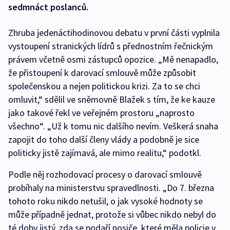
sedmnáct poslanců.
Zhruba jedenáctihodinovou debatu v první části vyplnila
vystoupení stranických lídrů s přednostním řečnickým
právem včetně osmi zástupců opozice. „Mě nenapadlo,
že přistoupení k darovací smlouvě může způsobit
společenskou a nejen politickou krizi. Za to se chci
omluvit,“ sdělil ve sněmovně Blažek s tím, že ke kauze
jako takové řekl ve veřejném prostoru „naprosto
všechno“. „Už k tomu nic dalšího nevím. Veškerá snaha
zapojit do toho další členy vlády a podobně je sice
politicky jistě zajímavá, ale mimo realitu,“ podotkl.
Podle něj rozhodovací procesy o darovací smlouvě
probíhaly na ministerstvu spravedlnosti. „Do 7. března
tohoto roku nikdo netušil, o jak vysoké hodnoty se
může případně jednat, protože si vůbec nikdo nebyl do
té doby jistý, zda se podaří nosiče, které měla policie v