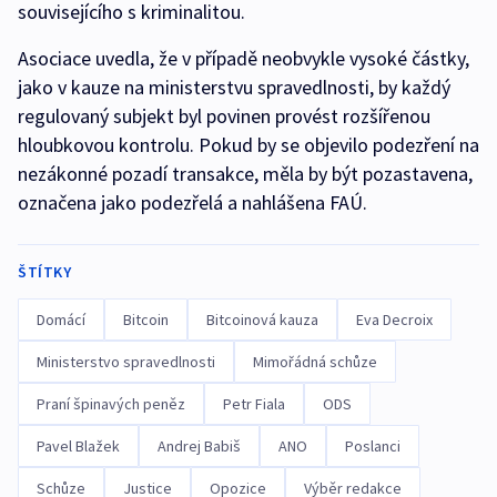
souvisejícího s kriminalitou.
Asociace uvedla, že v případě neobvykle vysoké částky,
jako v kauze na ministerstvu spravedlnosti, by každý
regulovaný subjekt byl povinen provést rozšířenou
hloubkovou kontrolu. Pokud by se objevilo podezření na
nezákonné pozadí transakce, měla by být pozastavena,
označena jako podezřelá a nahlášena FAÚ.
ŠTÍTKY
Domácí
Bitcoin
Bitcoinová kauza
Eva Decroix
Ministerstvo spravedlnosti
Mimořádná schůze
Praní špinavých peněz
Petr Fiala
ODS
Pavel Blažek
Andrej Babiš
ANO
Poslanci
Schůze
Justice
Opozice
Výběr redakce