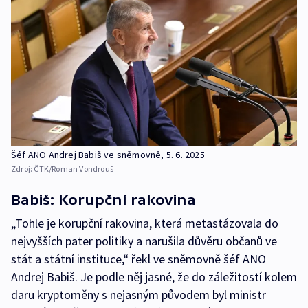
Šéf ANO Andrej Babiš ve sněmovně, 5. 6. 2025
Zdroj:
ČTK/Roman Vondrouš
Babiš: Korupční rakovina
„Tohle je korupční rakovina, která metastázovala do
nejvyšších pater politiky a narušila důvěru občanů ve
stát a státní instituce,“ řekl ve sněmovně šéf ANO
Andrej Babiš. Je podle něj jasné, že do záležitostí kolem
daru kryptoměny s nejasným původem byl ministr