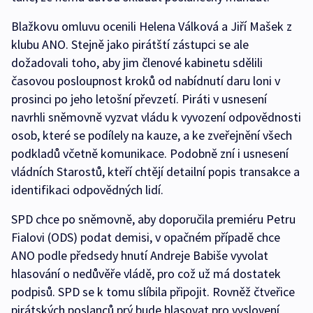
Blažkovu omluvu ocenili Helena Válková a Jiří Mašek z
klubu ANO. Stejně jako pirátští zástupci se ale
dožadovali toho, aby jim členové kabinetu sdělili
časovou posloupnost kroků od nabídnutí daru loni v
prosinci po jeho letošní převzetí. Piráti v usnesení
navrhli sněmovně vyzvat vládu k vyvození odpovědnosti
osob, které se podílely na kauze, a ke zveřejnění všech
podkladů včetně komunikace. Podobně zní i usnesení
vládních Starostů, kteří chtějí detailní popis transakce a
identifikaci odpovědných lidí.
SPD chce po sněmovně, aby doporučila premiéru Petru
Fialovi (ODS) podat demisi, v opačném případě chce
ANO podle předsedy hnutí Andreje Babiše vyvolat
hlasování o nedůvěře vládě, pro což už má dostatek
podpisů. SPD se k tomu slíbila připojit. Rovněž čtveřice
pirátských poslanců prý bude hlasovat pro vyslovení