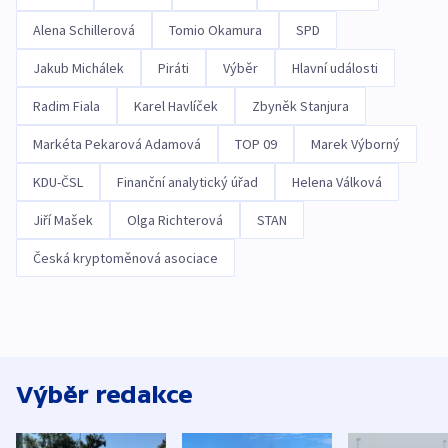
Alena Schillerová
Tomio Okamura
SPD
Jakub Michálek
Piráti
Výběr
Hlavní události
Radim Fiala
Karel Havlíček
Zbyněk Stanjura
Markéta Pekarová Adamová
TOP 09
Marek Výborný
KDU-ČSL
Finanční analytický úřad
Helena Válková
Jiří Mašek
Olga Richterová
STAN
Česká kryptoměnová asociace
Výběr redakce