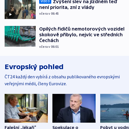
Zvýšení slev na jízdném teď
VIDEO
není priorita, zní z vlády
včera v 06:45
Opilých řidičů nemotorových vozidel
skokově přibylo, nejvíc ve středních
Čechách
včera v 06:01
Evropský pohled
ČT24 každý den vybírá z obsahu publikovaného evropskými
veřejnými médii, členy Eurovize.
Falešní „lékaři“
Spekulace o
Pobyt u vodn