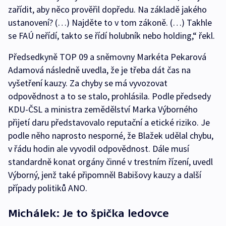
zařídit, aby něco prověřil dopředu. Na základě jakého
ustanovení? (…) Najděte to v tom zákoně. (…) Takhle
se FAÚ neřídí, takto se řídí holubník nebo holding,“ řekl.
Předsedkyně TOP 09 a sněmovny Markéta Pekarová
Adamová následně uvedla, že je třeba dát čas na
vyšetření kauzy. Za chyby se má vyvozovat
odpovědnost a to se stalo, prohlásila. Podle předsedy
KDU-ČSL a ministra zemědělství Marka Výborného
přijetí daru představovalo reputační a etické riziko. Je
podle něho naprosto nesporné, že Blažek udělal chybu,
v řádu hodin ale vyvodil odpovědnost. Dále musí
standardně konat orgány činné v trestním řízení, uvedl
Výborný, jenž také připomněl Babišovy kauzy a další
případy politiků ANO.
Michálek: Je to špička ledovce