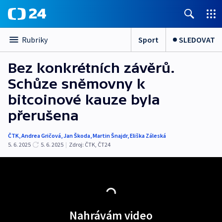
Sport
SLEDOVAT
Rubriky
Bez konkrétních závěrů.
Schůze sněmovny k
bitcoinové kauze byla
přerušena
ČTK
,
Andrea Gričová
,
Jan Škoda
,
Martin Šnajdr
,
Eliška Záleská
5. 6. 2025
5. 6. 2025
|
Zdroj:
ČTK
,
ČT24
Nahrávám video