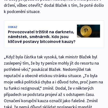
držení, vůbec otevřít,“ dodal Blažek s tím, že poté došlo
k podcenění situace.
ODKAZ
Provozovatel tržiště na darknetu,
náměstek, směnárník. Kdo jsou
klíčové postavy bitcoinové kauzy?
„Když byla částka tak vysoká, tak ministr Blažek byl
zaslepený tím, že by ty peníze mohly jít do resortu na
potřebné věci,“ poukázal Blažek. Nedomýšlel tak
reputační a obecně etickou stránku situace. „To byla
moje velká politická chyba a i důvod toho, proč jsem na
tu funkci rezignoval,“ zmínil. Dodal, že v některých
případech se podstata projeví až s odstupem času.
Označení korupční kauza označil jako falešné. Zmínil
také, že nemá důvod skládat poslanecký mandát.