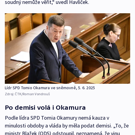
soudný nemůže věřit,“ uvedl Havlíček.
Lídr SPD Tomio Okamura ve sněmovně, 5. 6. 2025
Zdroj:
ČTK/Roman Vondrouš
Po demisi volá i Okamura
Podle lídra SPD Tomia Okamury nemá kauza v
minulosti obdoby a vláda by měla podat demisi. „To, že
ministr Blažek (ODS) odstoupil, neznamená, že vinu