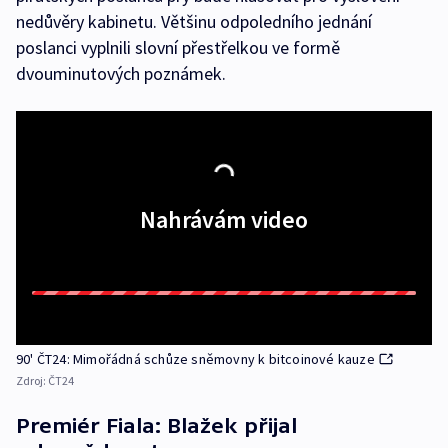
nedůvěry kabinetu. Většinu odpoledního jednání
poslanci vyplnili slovní přestřelkou ve formě
dvouminutových poznámek.
Nahrávám video
90' ČT24: Mimořádná schůze sněmovny k bitcoinové kauze
Zdroj:
ČT24
Premiér Fiala: Blažek přijal