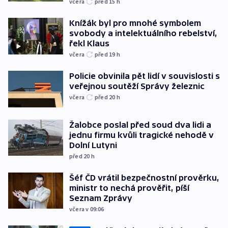
včera
před 15
h
Knížák byl pro mnohé symbolem
svobody a intelektuálního rebelství,
řekl Klaus
včera
před 19
h
Policie obvinila pět lidí v souvislosti s
veřejnou soutěží Správy železnic
včera
před 20
h
Žalobce poslal před soud dva lidi a
jednu firmu kvůli tragické nehodě v
Dolní Lutyni
před 20
h
Šéf ČD vrátil bezpečnostní prověrku,
ministr to nechá prověřit, píší
Seznam Zprávy
včera v 09:06