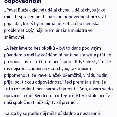
odpovědnost
„Pavel Blažek zjevně udělal chybu. Udělal chybu jako
ministr spravedlnosti, na svou odpovědnost pro stát
přijal dar, který byl minimálně z etického hlediska
problematický,“ hájil premiér Fiala ministra ve
sněmovně.
„A řekněme to bez okolků – byl to dar s podivným
původem a měl by každého přinutit se zarazit a ptát se
po souvislostech. O tom není sporu. Když ale slyším, že
my nejsme schopni přiznat chybu, tak musím
připomenout, že Pavel Blažek okamžitě, v řádu hodin,
přijal politickou odpovědnost,“ řekl premiér s tím, že
toto rozhodnutí není samozřejmostí. „Ano, dívám se do
opozičních řad. Svědčí to o integritě, která stále není v
naší společnosti běžná,“ tvrdí premiér.
Kauza by se podle něj měla důkladně a nestranně