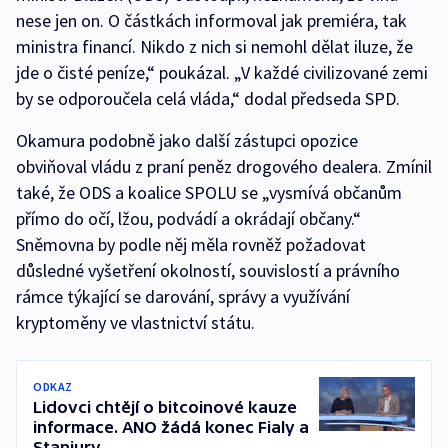
nese jen on. O částkách informoval jak premiéra, tak
ministra financí. Nikdo z nich si nemohl dělat iluze, že
jde o čisté peníze,“ poukázal. „V každé civilizované zemi
by se odporoučela celá vláda,“ dodal předseda SPD.
Okamura podobně jako další zástupci opozice
obviňoval vládu z praní peněz drogového dealera. Zmínil
také, že ODS a koalice SPOLU se „vysmívá občanům
přímo do očí, lžou, podvádí a okrádají občany.“
Sněmovna by podle něj měla rovněž požadovat
důsledné vyšetření okolností, souvislostí a právního
rámce týkající se darování, správy a využívání
kryptoměny ve vlastnictví státu.
ODKAZ
Lidovci chtějí o bitcoinové kauze
informace. ANO žádá konec Fialy a
Stanjury