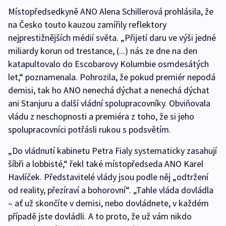
Místopředsedkyně ANO Alena Schillerová prohlásila, že
na Česko touto kauzou zamířily reflektory
nejprestižnějších médií světa. „Přijetí daru ve výši jedné
miliardy korun od trestance, (...) nás ze dne na den
katapultovalo do Escobarovy Kolumbie osmdesátých
let,“ poznamenala. Pohrozila, že pokud premiér nepodá
demisi, tak ho ANO nenechá dýchat a nenechá dýchat
ani Stanjuru a další vládní spolupracovníky. Obviňovala
vládu z neschopnosti a premiéra z toho, že si jeho
spolupracovníci potřásli rukou s podsvětím.
„Do vládnutí kabinetu Petra Fialy systematicky zasahují
šíbři a lobbisté,“ řekl také místopředseda ANO Karel
Havlíček. Představitelé vlády jsou podle něj „odtržení
od reality, přezíraví a bohorovní“.
„Tahle vláda dovládla
– ať už skončíte v demisi, nebo dovládnete, v každém
případě jste dovládli. A to proto, že už vám nikdo