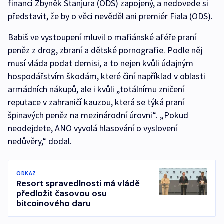
financí Zbyněk Stanjura (ODS) zapojený, a nedovede si
představit, že by o věci nevěděl ani premiér Fiala (ODS).
Babiš ve vystoupení mluvil o mafiánské aféře praní
peněz z drog, zbraní a dětské pornografie. Podle něj
musí vláda podat demisi, a to nejen kvůli údajným
hospodářstvím škodám, které činí například v oblasti
armádních nákupů, ale i kvůli „totálnímu zničení
reputace v zahraničí kauzou, která se týká praní
špinavých peněz na mezinárodní úrovni“. „Pokud
neodejdete, ANO vyvolá hlasování o vyslovení
nedůvěry,“ dodal.
ODKAZ
Resort spravedlnosti má vládě
předložit časovou osu
bitcoinového daru