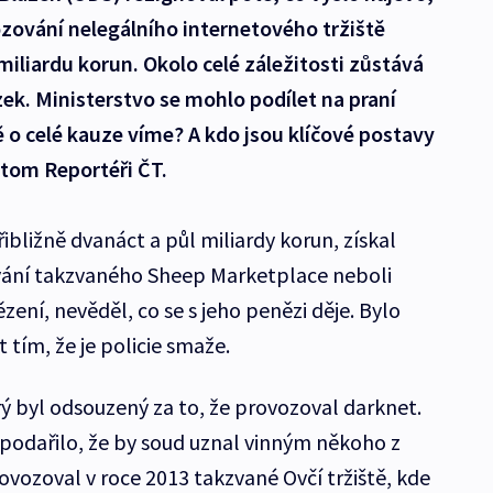
ování nelegálního internetového tržiště
miliardu korun. Okolo celé záležitosti zůstává
k. Ministerstvo se mohlo podílet na praní
 o celé kauze víme? A kdo jsou klíčové postavy
 tom Reportéři ČT.
přibližně dvanáct a půl miliardy korun, získal
vání takzvaného Sheep Marketplace neboli
ězení, nevěděl, co se s jeho penězi děje. Bylo
 tím, že je policie smaže.
erý byl odsouzený za to, že provozoval darknet.
epodařilo, že by soud uznal vinným někoho z
ovozoval v roce 2013 takzvané Ovčí tržiště, kde