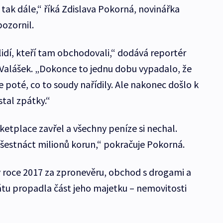
 tak dále,“ říká Zdislava Pokorná, novinářka
ozornil.
lidí, kteří tam obchodovali,“ dodává reportér
alášek. „Dokonce to jednu dobu vypadalo, že
 poté, co to soudy nařídily. Ale nakonec došlo k
stal zpátky.“
tplace zavřel a všechny peníze si nechal.
u šestnáct milionů korun,“ pokračuje Pokorná.
 v roce 2017 za zpronevěru, obchod s drogami a
tu propadla část jeho majetku – nemovitosti