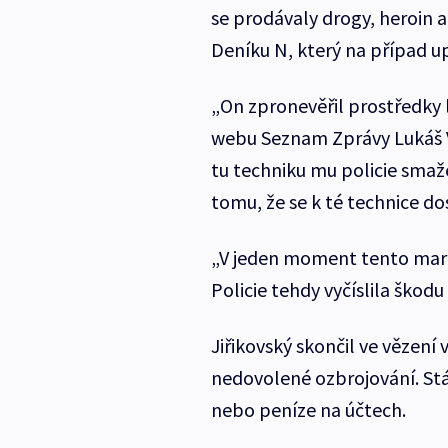
se prodávaly drogy, heroin a
Deníku N, který na případ up
„On zpronevěřil prostředky 
webu Seznam Zprávy Lukáš V
tu techniku mu policie smaže
tomu, že se k té technice do
„V jeden moment tento marke
Policie tehdy vyčíslila škod
Jiřikovský skončil ve vězení
nedovolené ozbrojování. Stá
nebo peníze na účtech.