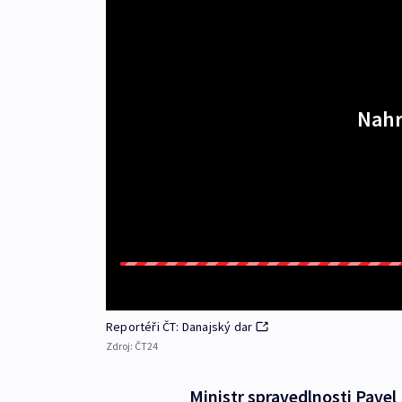
Nahr
Reportéři ČT: Danajský dar
Zdroj:
ČT24
Ministr spravedlnosti Pavel