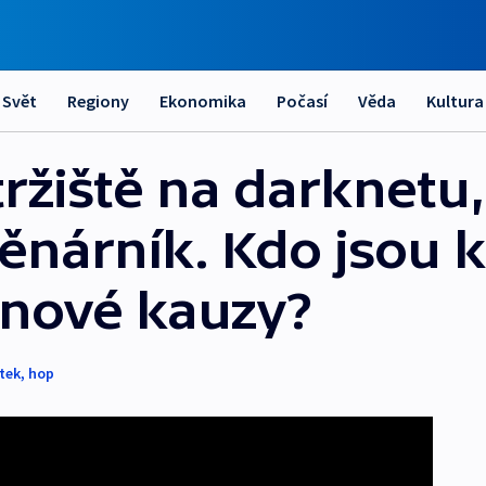
Svět
Regiony
Ekonomika
Počasí
Věda
Kultura
ržiště na darknetu,
nárník. Kdo jsou k
inové kauzy?
tek
,
hop