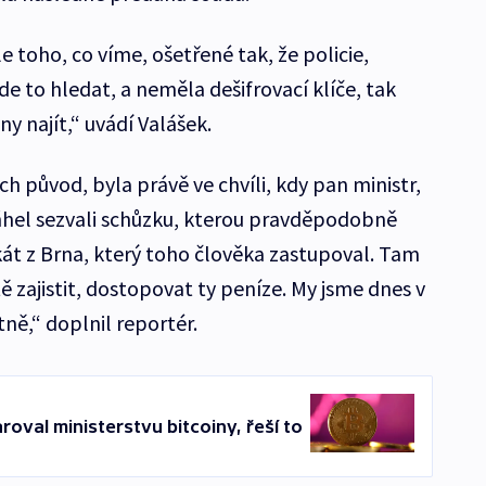
 toho, co víme, ošetřené tak, že policie,
de to hledat, a neměla dešifrovací klíče, tak
y najít,“ uvádí Valášek.
ich původ, byla právě ve chvíli, kdy pan ministr,
hel sezvali schůzku, kterou pravděpodobně
kát z Brna, který toho člověka zastupoval. Tam
 zajistit, dostopovat ty peníze. My jsme dnes v
tně,“ doplnil reportér.
oval ministerstvu bitcoiny, řeší to