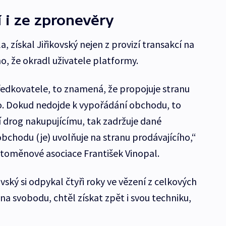
í i ze zpronevěry
a, získal Jiřikovský nejen z provizí transakcí na
oho, že okradl uživatele platformy.
tředkovatele, to znamená, že propojuje stranu
o. Dokud nedojde k vypořádání obchodu, to
 drog nakupujícímu, tak zadržuje dané
bchodu (je) uvolňuje na stranu prodávajícího,“
toměnové asociace František Vinopal.
vský si odpykal čtyři roky ve vězení z celkových
l na svobodu, chtěl získat zpět i svou techniku,