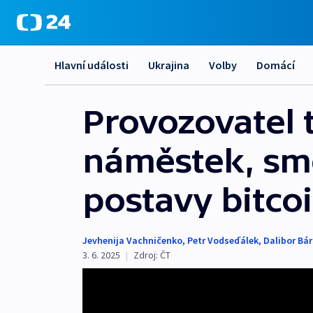
Hlavní události
Ukrajina
Volby
Domácí
Provozovatel t
náměstek, smě
postavy bitco
Jevhenija Vachničenko
,
Petr Vodseďálek
,
Dalibor Bár
3. 6. 2025
|
Zdroj:
ČT