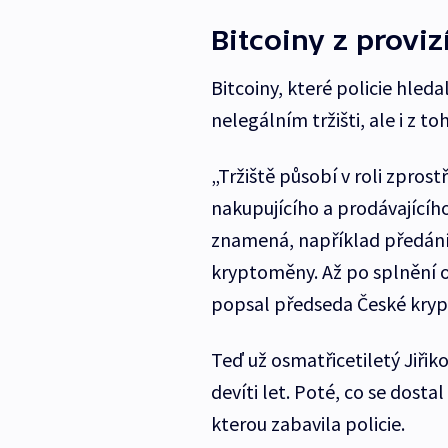
Bitcoiny z proviz
Bitcoiny, které policie hledal
nelegálním tržišti, ale i z t
„Tržiště působí v roli zpros
nakupujícího a prodávajícíh
znamená, například předání
kryptoměny. Až po splnění o
popsal předseda České kryp
Teď už osmatřicetiletý Jiřiko
devíti let. Poté, co se dosta
kterou zabavila policie.