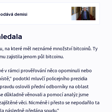
 podává demisi
hledala
ku, na které měl neznámé množství bitcoinů. Ty
mu zajistila jenom půl bitcoinu.
vé v rámci prověřování něco opominuli nebo
ístě,“ podotkl mluvčí policejního prezidia
pravdu oslovili přední odborníky na oblast
se důkladně věnovali a pomocí analýz jsme
zajištěné věci. Nicméně i přesto se nepodařilo ta
yla následně předána soudu.“