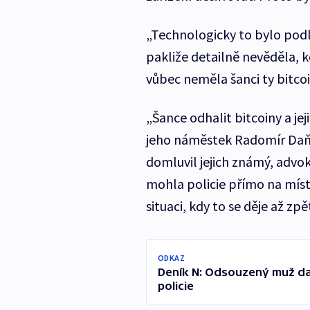
„Technologicky to bylo podle
pakliže detailně nevěděla, k
vůbec neměla šanci ty bitcoin
„Šance odhalit bitcoiny a jej
jeho náměstek Radomír Daň
domluvil jejich známý, advo
mohla policie přímo na místě
situaci, kdy to se děje až zpě
ODKAZ
Deník N: Odsouzený muž dar
policie