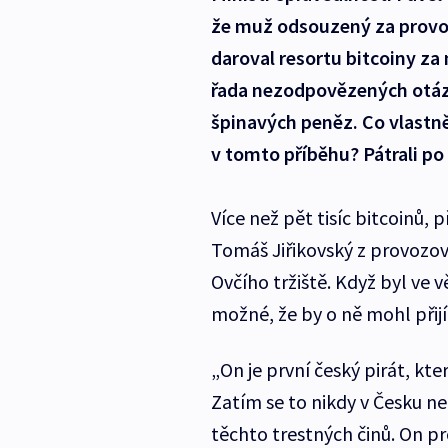
že muž odsouzený za provoz
daroval resortu bitcoiny za 
řada nezodpovězených otáze
špinavých peněz. Co vlastně
v tomto příběhu? Pátrali po
Více než pět tisíc bitcoinů, 
Tomáš Jiřikovský z provozo
Ovčího tržiště. Když byl ve v
možné, že by o ně mohl přijít
„On je první český pirát, kt
Zatím se to nikdy v Česku n
těchto trestných činů. On pr