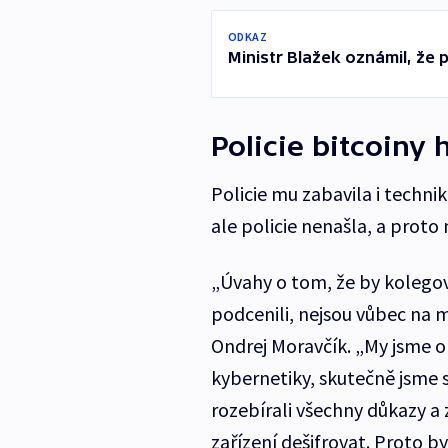
ODKAZ
Ministr Blažek oznámil, že
Policie bitcoiny 
Policie mu zabavila i techni
ale policie nenašla, a proto 
„Úvahy o tom, že by kolego
podcenili, nejsou vůbec na m
Ondrej Moravčík. „My jsme o
kybernetiky, skutečně jsme 
rozebírali všechny důkazy a 
zařízení dešifrovat. Proto b