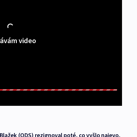
ávám video
 Blažek (ODS) rezignoval poté, co vyšlo najevo,