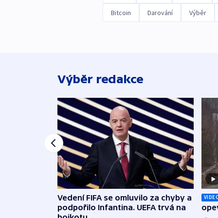
Bitcoin
Darování
Výběr
Výběr redakce
Vedení FIFA se omluvilo za chyby a
VIDE
podpořilo Infantina. UEFA trvá na
opev
bojkotu