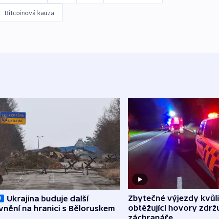
Bitcoinová kauza
Zbytečné výjezdy kvůli
Ukrajina buduje další
O
obtěžující hovory zdržu
nění na hranici s Běloruskem
záchranáře