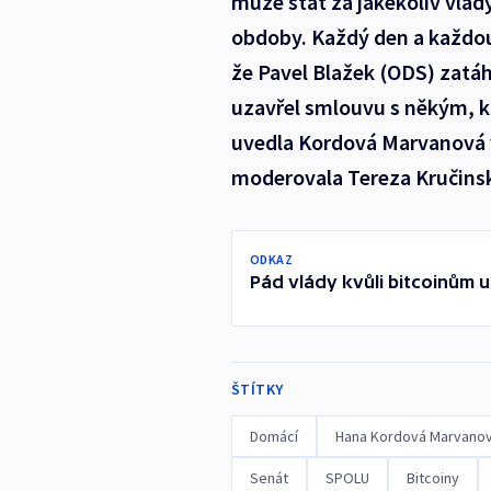
může stát za jakékoliv vlády
obdoby. Každý den a každou 
že Pavel Blažek (ODS) zatá
uzavřel smlouvu s někým, k
uvedla Kordová Marvanová 
moderovala Tereza Kručins
ODKAZ
Pád vlády kvůli bitcoinům ur
ŠTÍTKY
Domácí
Hana Kordová Marvano
Senát
SPOLU
Bitcoiny