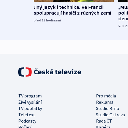
Jiný jazyk i technika. Ve Francii
„Mus
spolupracují hasiči z různých zemí
poli
dem
před 12
hodinami
5. 8. 2
TV program
Pro média
Živé vysílání
Reklama
TV poplatky
Studio Brno
Teletext
Studio Ostrava
Podcasty
Rada ČT
Počasí
Kariéra