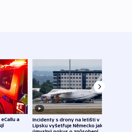
 eCallu a
Incidenty s drony na letišti v
Klima
jí
Lipsku vyšetřuje Německo jako
podn
úmyslný pokus o způsobení
i sví