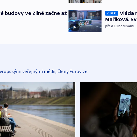
é budovy ve Zlíně začne až
Vláda 
VIDEO
Maříková. Sv
před 18
hodinami
vropskými veřejnými médii, členy Eurovize.