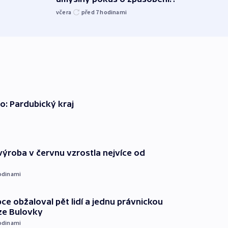
exploze
včera
před 7
hodinami
včera
o: Pardubický kraj
ýroba v červnu vzrostla nejvíce od
odinami
ce obžaloval pět lidí a jednu právnickou
ze Bulovky
odinami