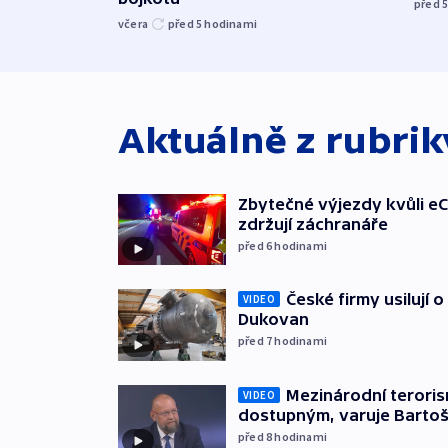
před 
včera
před 5
hodinami
Aktuálně z rubri
Zbytečné výjezdy kvůli eC
zdržují záchranáře
před 6
hodinami
České firmy usilují 
VIDEO
Dukovan
před 7
hodinami
Mezinárodní teroris
VIDEO
dostupným, varuje Barto
před 8
hodinami