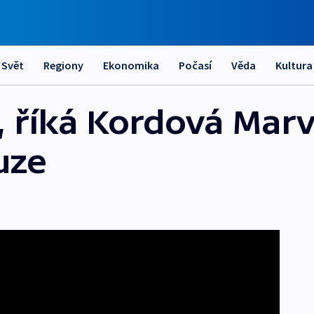
Svět
Regiony
Ekonomika
Počasí
Věda
Kultura
 říká Kordová Mar
uze