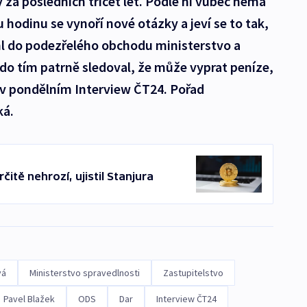
 za posledních třicet let. Podle ní vůbec nemá
hodinu se vynoří nové otázky a jeví se to tak,
hl do podezřelého obchodu ministerstvo a
do tím patrně sledoval, že může vyprat peníze,
v pondělním Interview ČT24. Pořad
ká.
čitě nehrozí, ujistil Stanjura
vá
Ministerstvo spravedlnosti
Zastupitelstvo
Pavel Blažek
ODS
Dar
Interview ČT24