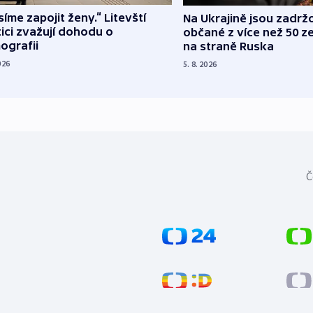
íme zapojit ženy.“ Litevští
Na Ukrajině jsou zadrž
tici zvažují dohodu o
občané z více než 50 ze
ografii
na straně Ruska
026
5. 8. 2026
Č