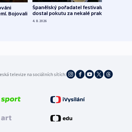
Španělský pořadatel festivalu
ováni
Lesn
dostal pokutu za nekalé praktiky
mí. Bojovali
dopa
zdrav
4. 8. 2026
4. 8. 20
eská televize na sociálních sítích: