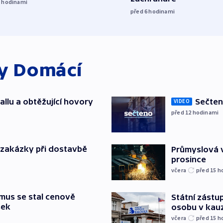
5
hodinami
před 6
hodinami
ky
Domácí
allu a obtěžující hovory
Sečten
VIDEO
před 12
hodinami
o zakázky při dostavbě
Průmyslová v
prosince
včera
před 15
h
mus se stal cenově
Státní zástup
šek
osobu v kau
včera
před 15
h