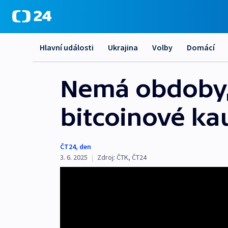
Hlavní události
Ukrajina
Volby
Domácí
Nemá obdoby,
bitcoinové ka
ČT24
,
den
3. 6. 2025
|
Zdroj:
ČTK
,
ČT24