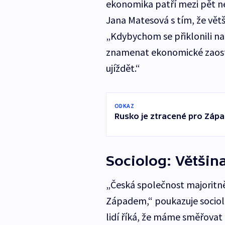
ekonomika patří mezi pět n
Jana Matesová s tím, že vět
„Kdybychom se přiklonili na
znamenat ekonomické zaost
ujíždět.“
ODKAZ
Rusko je ztracené pro Zápa
Sociolog: Větši
„Česká společnost majorit
Západem,“ poukazuje sociolo
lidí říká, že máme směřovat 