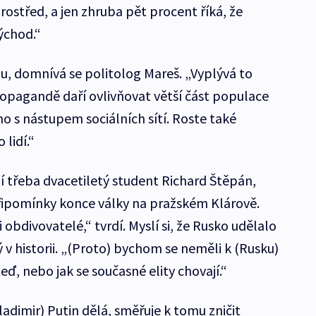
třed, a jen zhruba pět procent říká, že
ýchod.“
u, domnívá se politolog Mareš. „Vyplývá to
ropagandě daří ovlivňovat větší část populace
no s nástupem sociálních sítí. Roste také
lidí.“
í třeba dvacetiletý student Richard Štěpán,
řipomínky konce války na pražském Klárově.
obdivovatelé,“ tvrdí. Myslí si, že Rusko udělalo
ý v historii. „(Proto) bychom se neměli k (Rusku)
eď, nebo jak se současné elity chovají.“
ladimir) Putin dělá, směřuje k tomu zničit