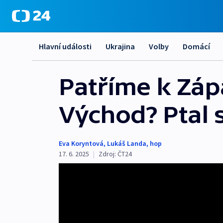
Hlavní události
Ukrajina
Volby
Domácí
Patříme k Záp
Východ? Ptal 
Eva Koryntová
,
Lukáš Landa
,
hop
17. 6. 2025
|
Zdroj:
ČT24