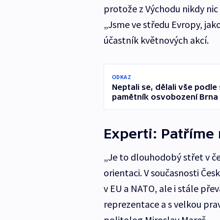
protože z Východu nikdy nic 
„Jsme ve středu Evropy, jako
účastník květnových akcí.
ODKAZ
Neptali se, dělali vše podle
pamětník osvobození Brna
Experti: Patříme
„Je to dlouhodobý střet v če
orientaci. V současnosti Čes
v EU a NATO, ale i stále pře
reprezentace a s velkou pra
politolog Miroslav Mareš.