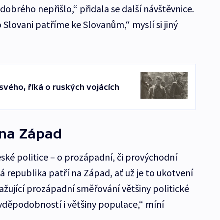
dobrého nepřišlo,“ přidala se další návštěvnice.
 Slovani patříme ke Slovanům,“ myslí si jiný
 svého, říká o ruských vojácích
 na Západ
ské politice – o prozápadní, či provýchodní
ká republika patří na Západ, ať už je to ukotvení
važující prozápadní směřování většiny politické
vděpodobností i většiny populace,“ míní