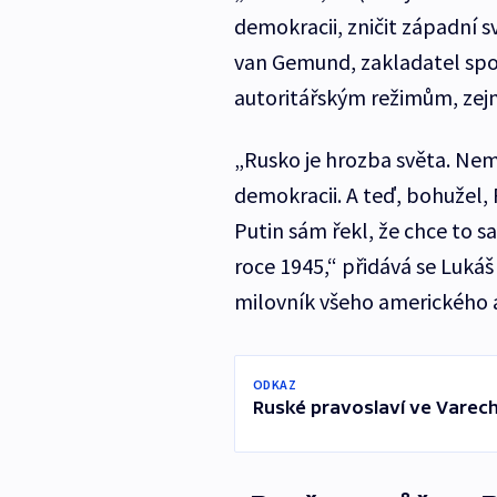
demokracii, zničit západní s
van Gemund, zakladatel spol
autoritářským režimům, zej
„Rusko je hrozba světa. Nema
demokracii. A teď, bohužel, P
Putin sám řekl, že chce to sa
roce 1945,“ přidává se Luká
milovník všeho amerického a 
ODKAZ
Ruské pravoslaví ve Varech 