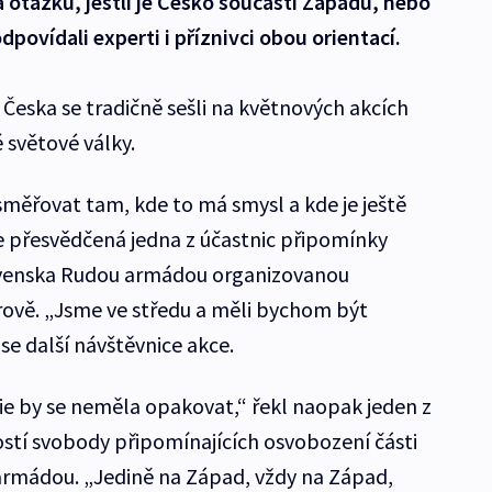
 otázku, jestli je Česko součástí Západu, nebo
povídali experti i příznivci obou orientací.
Česka se tradičně sešli na květnových akcích
 světové války.
směřovat tam, kde to má smysl a kde je ještě
“ je přesvědčená jedna z účastnic připomínky
ovenska Rudou armádou organizovanou
ově. „Jsme ve středu a měli bychom být
se další návštěvnice akce.
e by se neměla opakovat,“ řekl naopak jeden z
stí svobody připomínajících osvobození části
rmádou. „Jedině na Západ, vždy na Západ,