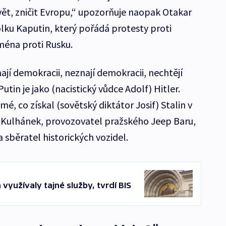
vět, zničit Evropu,“ upozorňuje naopak Otakar
ku Kaputin, který pořádá protesty proti
ména proti Rusku.
jí demokracii, neznají demokracii, nechtějí
utin je jako (nacistický vůdce Adolf) Hitler.
mé, co získal (sovětský diktátor Josif) Stalin v
š Kulhánek, provozovatel pražského Jeep Baru,
sběratel historických vozidel.
využívaly tajné služby, tvrdí BIS