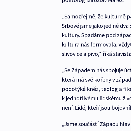
„Samozřejmě, že kulturně pa
Srbové jsme jako jediné dva
kultury. Spadáme pod západn
kultura nás formovala. Vždyť
slivovice a pivo,“ říká slavi
„Se Západem nás spojuje úct
která má své kořeny v západn
podotýká kněz, teolog a fil
k jednotlivému lidskému živ
není. Lidé, kteří jsou bojovní
„Jsme součástí Západu hlav