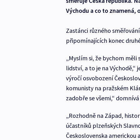
směřuje Česká republika. Na
Východu a co to znamená, od
Zastánci různého směřování 
připomínajících konec druhé
„Myslím si, že bychom měli 
lidství, a to je na Východě,
výročí osvobození Českosl
komunisty na pražském Klár
zadobře se všemi,“ domnívá 
„Rozhodně na Západ, histori
účastníků plzeňských Slavno
Československa americkou a