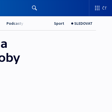
ČT
Podcasty
Sport
SLEDOVAT
na
doby