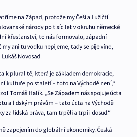
tříme na Západ, protože my Češi a Lužičtí
 slovanské národy po tisíc let v okruhu německé
í křesťanství, to nás formovalo, západní
 my ani tu vodku nepijeme, tady se pije víno,
sta Lukáš Novosad.
a k pluralitě, která je základem demokracie,
í kultuře po staletí – toto na Východě není,“
ozof Tomáš Halík. „Se Západem nás spojuje úcta
otu a lidským právům – tato úcta na Východě
ky za lidská práva, tam trpěli a trpí i dosud.“
ně zapojením do globální ekonomiky. Česká