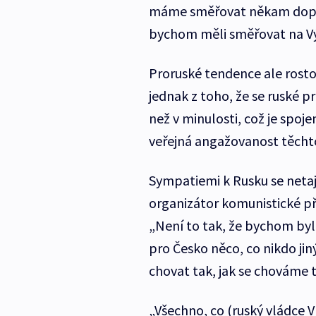
máme směřovat někam dopros
bychom měli směřovat na V
Proruské tendence ale rosto
jednak z toho, že se ruské p
než v minulosti, což je spoje
veřejná angažovanost těchto 
Sympatiemi k Rusku se netaj
organizátor komunistické p
„Není to tak, že bychom byli 
pro Česko něco, co nikdo jin
chovat tak, jak se chováme t
„Všechno, co (ruský vládce V