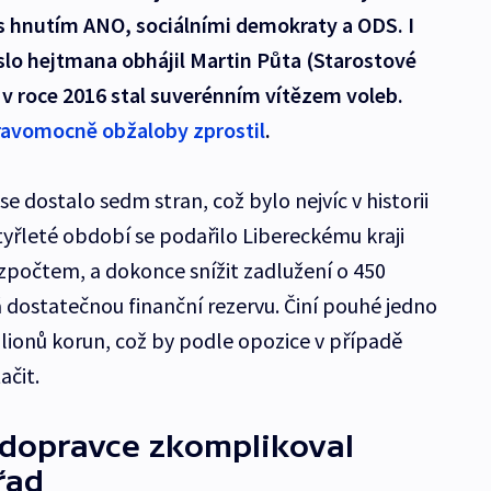
 s hnutím ANO, sociálními demokraty a ODS. I
slo hejtmana obhájil Martin Půta (Starostové
e v roce 2016 stal suverénním vítězem voleb.
avomocně obžaloby zprostil
.
e dostalo sedm stran, což bylo nejvíc v historii
tyřleté období se podařilo Libereckému kraji
zpočtem, a dokonce snížit zadlužení o 450
á dostatečnou finanční rezervu. Činí pouhé jedno
ilionů korun, což by podle opozice v případě
ačit.
 dopravce zkomplikoval
řad