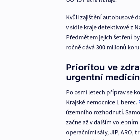
Kvůli zajištění autobusové d
v sídle kraje detektivové z 
Předmětem jejich šetření byl
ročně dává 300 milionů korun.
Prioritou ve zdr
urgentní medicí
Po osmi letech příprav se k
Krajské nemocnice Liberec.
územního rozhodnutí. Samo
začne až v dalším volebním 
operačními sály, JIP, ARO, 