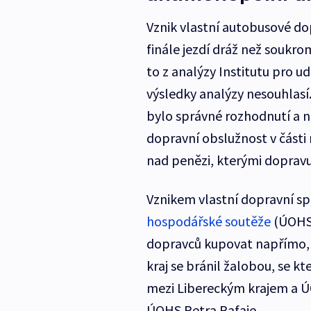
Vznik vlastní autobusové dopr
finále jezdí dráž než soukr
to z analýzy Institutu pro ud
výsledky analýzy nesouhlasí.
bylo správné rozhodnutí a nejr
dopravní obslužnost v části
nad penězi, kterými dopravu
Vznikem vlastní dopravní s
hospodářské soutěže
(ÚOHS)
dopravců kupovat napřímo, t
kraj se bránil žalobou, se k
mezi Libereckým krajem a Ú
ÚOHS Petra Rafaje.