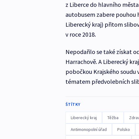
z Liberce do hlavního města
autobusem zabere pouhou ho
Liberecký kraj) přitom slibo
v roce 2018.
Nepodařilo se také získat o
Harrachově. A Liberecký kraj
pobočkou Krajského soudu v 
tématem předvolebních sli
ŠTÍTKY
Liberecký kraj
Těžba
Zdrav
Antimonopolní úřad
Polsko