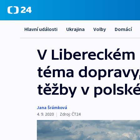
Hlavní události
Ukrajina
Volby
Domácí
V Libereckém 
téma dopravy,
těžby v polsk
Jana Šrámková
4. 9. 2020
|
Zdroj:
ČT24