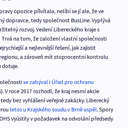
avy opozice přivítala, nelíbí se jí ale, že ve
omý dopravce, tedy společnost BusLine. Vyplývá
ržitelný rozvoj. Vedení Libereckého kraje s
 Trvá na tom, že založení vlastní společnosti
ychlejší a nejlevnější řešení, jak zajistit
 regionu, a zároveň mít stoprocentní kontrolu
 dotuje.
polečnosti
se zabýval i Úřad pro ochranu
. V roce 2017 rozhodl, že kraj nesmí akcie
edy bez vyhlášení veřejné zakázky. Liberecký
terou
letos u Krajského soudu v Brně uspěl
. Spory
OHS vyústily v požadavek na odvolání předsedy