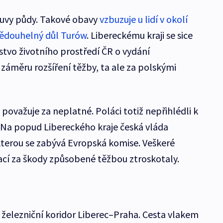
esuvy půdy. Takové obavy
vzbuzuje u lidí v okolí
nědouhelný důl Turów
. Libereckému kraji se sice
stvo životního prostředí ČR o vydání
záměru rozšíření těžby, ta ale za polskými
 považuje za neplatné. Poláci totiž nepřihlédli k
Na popud Libereckého kraje česká vláda
kterou se zabývá Evropská komise. Veškeré
cí za škody způsobené těžbou ztroskotaly.
 železniční koridor Liberec–Praha. Cesta vlakem