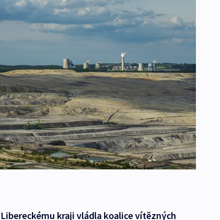
 Libereckému kraji vládla koalice vítězných