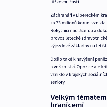
lůžkovou částí.
Záchranáři v Libereckém kra
za 73 milionů korun, vznikl
Rokytnici nad Jizerou a doko
provoz letecké zdravotnick
výjezdové základny na letišti
Došlo také k navýšení peněz 
a ve školství. Opozice ale kr
vzniklo v krajských sociální
seniory.
Velkým tématem 
hranicemi