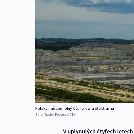
Polský hnědouhelný Důl Turów a elektrárna
Zdroj:
Radek Petrášek/ČTK
V uplynulých čtyřech letech