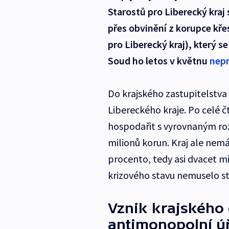
Starostů pro Liberecký kraj
přes obvinění z korupce kře
pro Liberecký kraj), který s
Soud ho letos v květnu
nepr
Do krajského zastupitelstva s
Libereckého kraje. Po celé č
hospodařit s vyrovnaným ro
milionů korun. Kraj ale nem
procento, tedy asi dvacet m
krizového stavu nemuselo st
Vznik krajského
antimonopolní ú