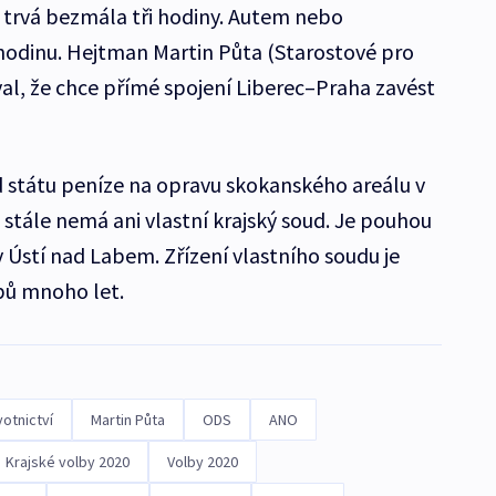
 trvá bezmála tři hodiny. Autem nebo
dinu. Hejtman Martin Půta (Starostové pro
val, že chce přímé spojení Liberec–Praha zavést
d státu peníze na opravu skokanského areálu v
 stále nemá ani vlastní krajský soud. Je pouhou
Ústí nad Labem. Zřízení vlastního soudu je
bů mnoho let.
otnictví
Martin Půta
ODS
ANO
Krajské volby 2020
Volby 2020