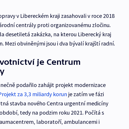
opravy v Libereckém kraji zasahovali v roce 2018
Národní centrály proti organizovanému zločinu.
a desetiletá zakázka, na kterou Liberecký kraj
 Mezi obviněnými jsou i dva bývalí krajští radní.
avotnictví je Centrum
ny
onečně podařilo zahájit projekt modernizace
Projekt za 3,3 miliardy korun
je zatím ve fázi
tná stavba nového Centra urgentní medicíny
období, tedy na podzim roku 2021. Počítá s
traumacentrem, laboratoří, ambulancemi i