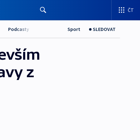
ČT
Podcasty
Sport
SLEDOVAT
devším
avy z