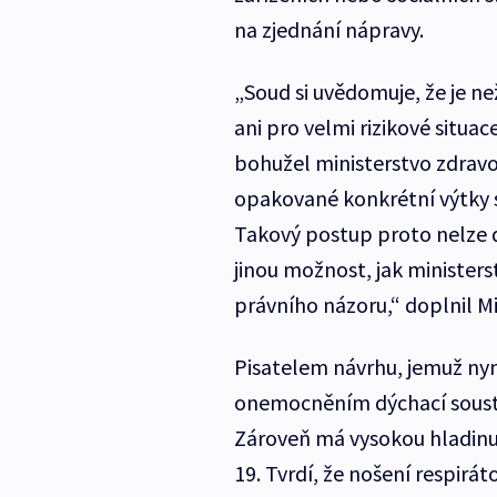
na zjednání nápravy.
„Soud si uvědomuje, že je n
ani pro velmi rizikové situa
bohužel ministerstvo zdravot
opakované konkrétní výtky 
Takový postup proto nelze 
jinou možnost, jak minister
právního názoru,“ doplnil M
Pisatelem návrhu, jemuž nyn
onemocněním dýchací sousta
Zároveň má vysokou hladin
19. Tvrdí, že nošení respirát