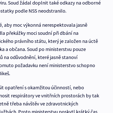
viru. Soud žádal doplnit také odkazy na odborné
dostatky podle NSS neodstranilo.
é, aby moc výkonná nerespektovala jasně
dla překážky moci soudní při dbání na
kého právního státu, který je založen na úctě
a a občana. Soud po ministerstvu pouze
 na odůvodnění, které jasně stanoví
tomuto požadavku není ministerstvo schopno
ikeš.
it opatření s okamžitou účinností, nebo
osit respirátory ve vnitřních prostorách by tak
četně třeba návštěv ve zdravotnických
lužbách. Proto ministerstvu poskytl krátký čas