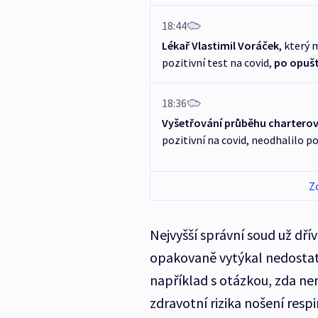
18:44
Lékař Vlastimil Voráček
, který 
pozitivní test na covid,
po opuště
18:36
Vyšetřování průběhu charterov
pozitivní na covid, neodhalilo 
Z
Nejvyšší správní soud už dří
opakovaně vytýkal nedostat
například s otázkou, zda ne
zdravotní rizika nošení resp