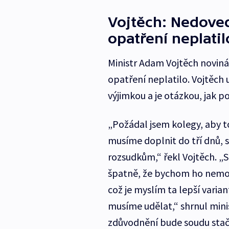
Vojtěch: Nedoved
opatření neplatil
Ministr Adam Vojtěch novinář
opatření neplatilo. Vojtěch 
výjimkou a je otázkou, jak 
„Požádal jsem kolegy, aby t
musíme doplnit do tří dnů,
rozsudkům,“ řekl Vojtěch. „S
špatně, že bychom ho nemohl
což je myslím ta lepší varian
musíme udělat,“ shrnul minis
zdůvodnění bude soudu stači