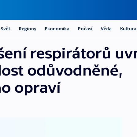
Svět
Regiony
Ekonomika
Počasí
Věda
Kultura
ení respirátorů uvn
dost odůvodněné,
ho opraví