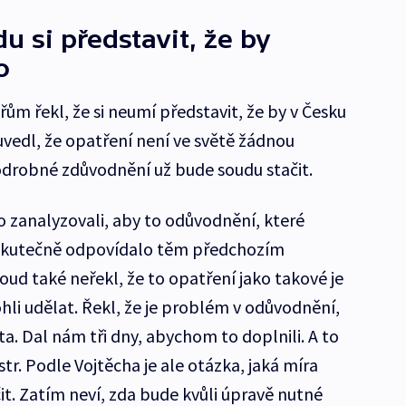
u si představit, že by
o
ům řekl, že si neumí představit, že by v Česku
uvedl, že opatření není ve světě žádnou
podrobné zdůvodnění už bude soudu stačit.
o zanalyzovali, aby to odůvodnění, které
 skutečně odpovídalo těm předchozím
oud také neřekl, že to opatření jako takové je
i udělat. Řekl, že je problém v odůvodnění,
ta. Dal nám tři dny, abychom to doplnili. A to
tr. Podle Vojtěcha je ale otázka, jaká míra
t. Zatím neví, zda bude kvůli úpravě nutné