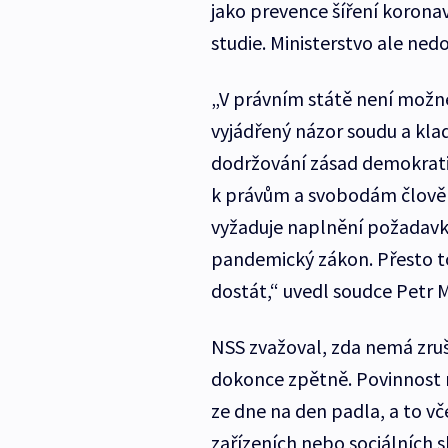
jako prevence šíření korona
studie. Ministerstvo ale ne
„V právním státě není možn
vyjádřený názor soudu a kla
dodržování zásad demokratic
k právům a svobodám člověk
vyžaduje naplnění požadavků
pandemický zákon. Přesto 
dostát,“ uvedl soudce Petr M
NSS zvažoval, zda nemá zruš
dokonce zpětně. Povinnost n
ze dne na den padla, a to v
zařízeních nebo sociálních s