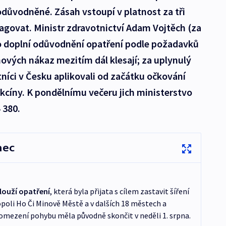
 odůvodněné. Zásah vstoupí v platnost za tři
agovat. Ministr zdravotnictví Adam Vojtěch (za
o doplní odůvodnění opatření podle požadavků
ových nákaz mezitím dál klesají; za uplynulý
tníci v Česku aplikovali od začátku očkování
kcíny. K pondělnímu večeru jich ministerstvo
 380.
nec
louží opatření
, která byla přijata s cílem zastavit šíření
oli Ho Či Minově Městě a v dalších 18 městech a
 omezení pohybu měla původně skončit v neděli 1. srpna.