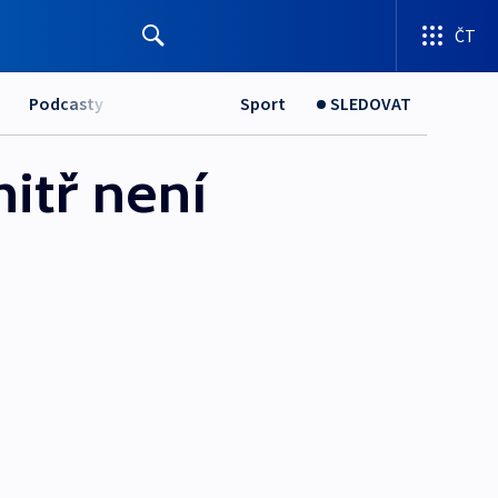
ČT
Podcasty
Sport
SLEDOVAT
itř není