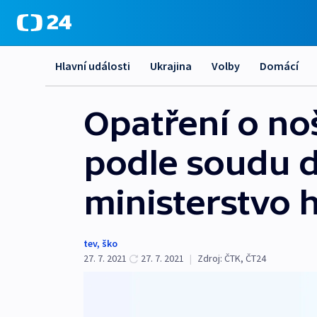
Hlavní události
Ukrajina
Volby
Domácí
Opatření o noš
podle soudu 
ministerstvo 
tev
,
ško
27. 7. 2021
27. 7. 2021
|
Zdroj:
ČTK
,
ČT24