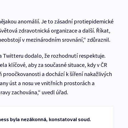
nějakou anomálií. Je to zásadní protiepidemické
větová zdravotnická organizace a další. Říkat,
 neobstojí v mezinárodním srovnání,“ zdůraznil.
a Twitteru dodalo, že rozhodnutí respektuje.
ela klíčové, aby za současné situace, kdy v ČR
ň proočkovanosti a dochází k šíření nakažlivých
any úst a nosu ve vnitřních prostorách a
avy zachována,“ uvedl úřad.
ness byla nezákonná, konstatoval soud.