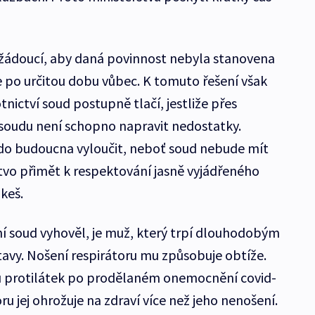
ežádoucí, aby daná povinnost nebyla stanovena
ce po určitou dobu vůbec. K tomuto řešení však
nictví soud postupně tlačí, jestliže přes
soudu není schopno napravit nedostatky.
do budoucna vyloučit, neboť soud nebude mít
stvo přimět k respektování jasně vyjádřeného
ikeš.
í soud vyhověl, je muž, který trpí dlouhodobým
vy. Nošení respirátoru mu způsobuje obtíže.
u protilátek po prodělaném onemocnění covid-
oru jej ohrožuje na zdraví více než jeho nenošení.