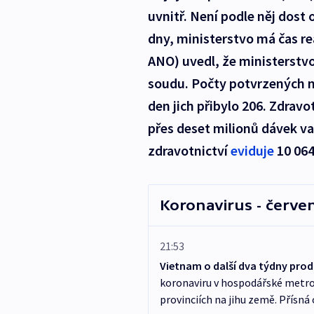
uvnitř. Není podle něj dost
dny, ministerstvo má čas re
ANO) uvedl, že ministerstv
soudu. Počty potvrzených n
den jich přibylo 206. Zdravo
přes deset milionů dávek va
zdravotnictví
eviduje
10 064
Koronavirus - červe
21:53
Vietnam o další dva týdny prod
koronaviru v hospodářské metrop
provinciích na jihu země. Přísná