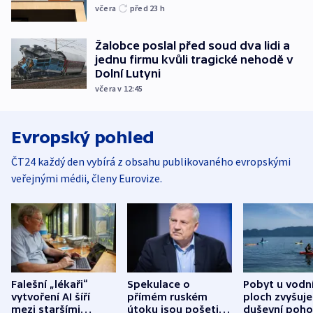
včera
před 23
h
Žalobce poslal před soud dva lidi a
jednu firmu kvůli tragické nehodě v
Dolní Lutyni
včera v 12:45
Evropský pohled
ČT24 každý den vybírá z obsahu publikovaného evropskými
veřejnými médii, členy Eurovize.
Falešní „lékaři“
Spekulace o
Pobyt u vodn
vytvoření AI šíří
přímém ruském
ploch zvyšuje
mezi staršími
útoku jsou pošetilé,
duševní poho