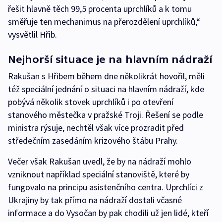
řešit hlavně těch 99,5 procenta uprchlíků a k tomu
směřuje ten mechanimus na přerozdělení uprchlíků,“
vysvětlil Hřib.
Nejhorší situace je na hlavním nádraží
Rakušan s Hřibem během dne několikrát hovořil, měli
též speciální jednání o situaci na hlavním nádraží, kde
pobývá několik stovek uprchlíků i po otevření
stanového městečka v pražské Troji. Řešení se podle
ministra rýsuje, nechtěl však více prozradit před
středečním zasedáním krizového štábu Prahy.
Večer však Rakušan uvedl, že by na nádraží mohlo
vzniknout například speciální stanoviště, které by
fungovalo na principu asistenčního centra. Uprchlíci z
Ukrajiny by tak přímo na nádraží dostali včasné
informace a do Vysočan by pak chodili už jen lidé, kteří