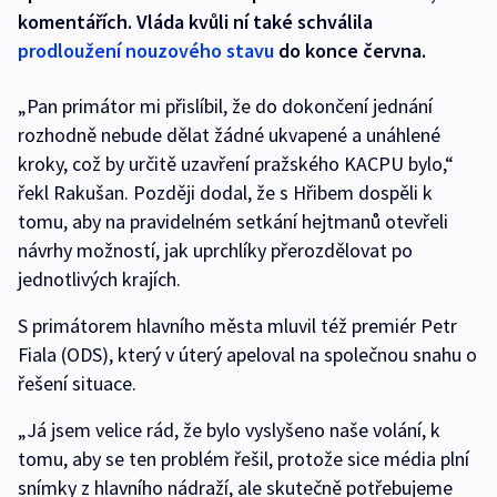
komentářích. Vláda kvůli ní také schválila
prodloužení nouzového stavu
do konce června.
„Pan primátor mi přislíbil, že do dokončení jednání
rozhodně nebude dělat žádné ukvapené a unáhlené
kroky, což by určitě uzavření pražského KACPU bylo,“
řekl Rakušan. Později dodal, že s Hřibem dospěli k
tomu, aby na pravidelném setkání hejtmanů otevřeli
návrhy možností, jak uprchlíky přerozdělovat po
jednotlivých krajích.
S primátorem hlavního města mluvil též premiér Petr
Fiala (ODS), který v úterý apeloval na společnou snahu o
řešení situace.
„Já jsem velice rád, že bylo vyslyšeno naše volání, k
tomu, aby se ten problém řešil, protože sice média plní
snímky z hlavního nádraží, ale skutečně potřebujeme