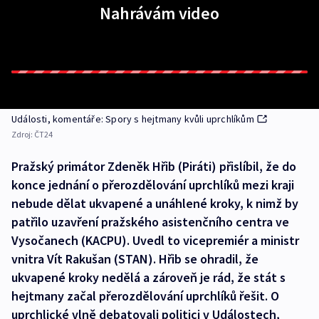
Nahrávám video
Události, komentáře: Spory s hejtmany kvůli uprchlíkům
Zdroj:
ČT24
Pražský primátor Zdeněk Hřib (Piráti) přislíbil, že do
konce jednání o přerozdělování uprchlíků mezi kraji
nebude dělat ukvapené a unáhlené kroky, k nimž by
patřilo uzavření pražského asistenčního centra ve
Vysočanech (KACPU). Uvedl to vicepremiér a ministr
vnitra Vít Rakušan (STAN). Hřib se ohradil, že
ukvapené kroky nedělá a zároveň je rád, že stát s
hejtmany začal přerozdělování uprchlíků řešit. O
uprchlické vlně debatovali politici v Událostech,