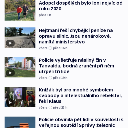
Adopcí dospělých bylo loni nejvíc od
roku 2020
před 3
h
Hejtmani řeší chybějící peníze na
opravu silnic. Jsou nenárokové,
namítá ministerstvo
včera
před 16
h
Policie vyšetřuje násilný čin v
Tanvaldu, bodná zranění při něm
utrpěli tři lidé
včera
před 19
h
Knížák byl pro mnohé symbolem
svobody a intelektuálního rebelství,
řekl Klaus
včera
před 23
h
Policie obvinila pět lidí v souvislosti s
veřejnou soutěží Správy železnic