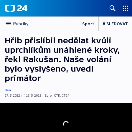
Sport
SLEDOVAT
Rubriky
Hřib přislíbil nedělat kvůli
uprchlíkům unáhlené kroky,
řekl Rakušan. Naše volání
bylo vyslyšeno, uvedl
primátor
den
17. 5. 2022
17. 5. 2022
|
Zdroj:
ČTK
,
ČT24