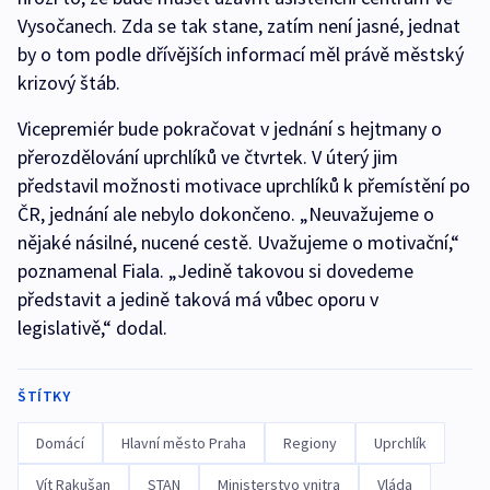
Vysočanech. Zda se tak stane, zatím není jasné, jednat
by o tom podle dřívějších informací měl právě městský
krizový štáb.
Vicepremiér bude pokračovat v jednání s hejtmany o
přerozdělování uprchlíků ve čtvrtek. V úterý jim
představil možnosti motivace uprchlíků k přemístění po
ČR, jednání ale nebylo dokončeno. „Neuvažujeme o
nějaké násilné, nucené cestě. Uvažujeme o motivační,“
poznamenal Fiala. „Jedině takovou si dovedeme
představit a jedině taková má vůbec oporu v
legislativě,“ dodal.
ŠTÍTKY
Domácí
Hlavní město Praha
Regiony
Uprchlík
Vít Rakušan
STAN
Ministerstvo vnitra
Vláda