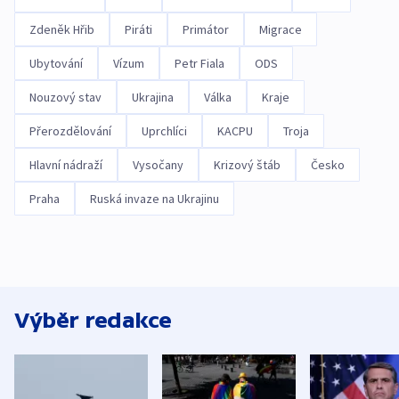
Zdeněk Hřib
Piráti
Primátor
Migrace
Ubytování
Vízum
Petr Fiala
ODS
Nouzový stav
Ukrajina
Válka
Kraje
Přerozdělování
Uprchlíci
KACPU
Troja
Hlavní nádraží
Vysočany
Krizový štáb
Česko
Praha
Ruská invaze na Ukrajinu
Výběr redakce