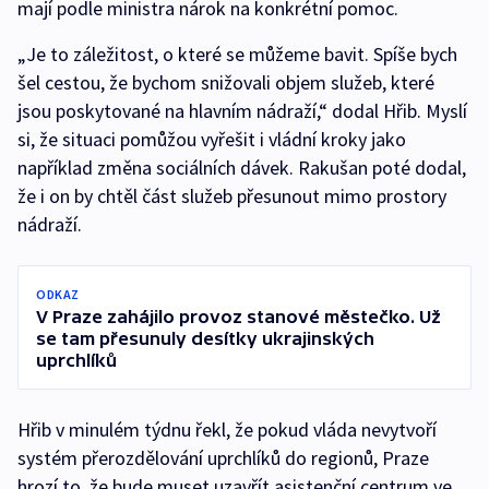
mají podle ministra nárok na konkrétní pomoc.
„Je to záležitost, o které se můžeme bavit. Spíše bych
šel cestou, že bychom snižovali objem služeb, které
jsou poskytované na hlavním nádraží,“ dodal Hřib. Myslí
si, že situaci pomůžou vyřešit i vládní kroky jako
například změna sociálních dávek. Rakušan poté dodal,
že i on by chtěl část služeb přesunout mimo prostory
nádraží.
ODKAZ
V Praze zahájilo provoz stanové městečko. Už
se tam přesunuly desítky ukrajinských
uprchlíků
Hřib v minulém týdnu řekl, že pokud vláda nevytvoří
systém přerozdělování uprchlíků do regionů, Praze
hrozí to, že bude muset uzavřít asistenční centrum ve