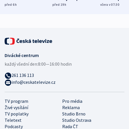
Poláky nebezpečné
míní estonský
ukázala
před 6
h
před 19
h
včera v 07:30
zdravotní rady
bezpečnostní
mezinárodní 
expert
Divácké centrum
každý všední den:
8:00—16:00 hodin
261 136 113
info@ceskatelevize.cz
TV program
Pro média
Živé vysílání
Reklama
TV poplatky
Studio Brno
Teletext
Studio Ostrava
Podcasty
Rada ČT