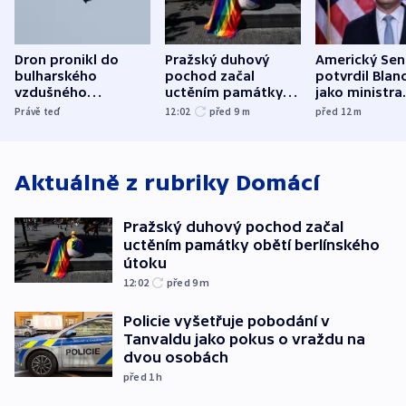
Dron pronikl do
Pražský duhový
Americký Sen
bulharského
pochod začal
potvrdil Blan
vzdušného
uctěním památky
jako ministra
prostoru,
obětí berlínského
spravedlnost
Právě teď
12:02
před 9
m
před 12
m
explodoval kilometr
útoku
od plynovodu
Aktuálně z rubriky
Domácí
Pražský duhový pochod začal
uctěním památky obětí berlínského
útoku
12:02
před 9
m
Policie vyšetřuje pobodání v
Tanvaldu jako pokus o vraždu na
dvou osobách
před 1
h