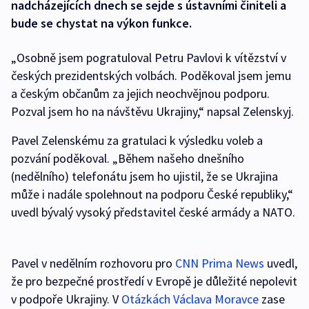
nadcházejících dnech se sejde s ústavními činiteli a
bude se chystat na výkon funkce.
„Osobně jsem pogratuloval Petru Pavlovi k vítězství v
českých prezidentských volbách. Poděkoval jsem jemu
a českým občanům za jejich neochvějnou podporu.
Pozval jsem ho na návštěvu Ukrajiny,“ napsal Zelenskyj.
Pavel Zelenskému za gratulaci k výsledku voleb a
pozvání poděkoval. „Během našeho dnešního
(nedělního) telefonátu jsem ho ujistil, že se Ukrajina
může i nadále spolehnout na podporu České republiky,“
uvedl bývalý vysoký představitel české armády a NATO.
Pavel v nedělním rozhovoru pro
CNN Prima News
uvedl,
že pro bezpečné prostředí v Evropě je důležité nepolevit
v podpoře Ukrajiny. V
Otázkách Václava Moravce
zase