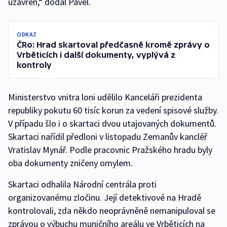
uzavřen,“ dodal Pavel.
ODKAZ
ČRo: Hrad skartoval předčasně kromě zprávy o
Vrběticích i další dokumenty, vyplývá z
kontroly
Ministerstvo vnitra loni udělilo Kanceláři prezidenta
republiky pokutu 60 tisíc korun za vedení spisové služby.
V případu šlo i o skartaci dvou utajovaných dokumentů.
Skartaci nařídil předloni v listopadu Zemanův kancléř
Vratislav Mynář. Podle pracovnic Pražského hradu byly
oba dokumenty zničeny omylem.
Skartaci odhalila Národní centrála proti
organizovanému zločinu. Její detektivové na Hradě
kontrolovali, zda někdo neoprávněně nemanipuloval se
zprávou o výbuchu muničního areálu ve Vrběticích na