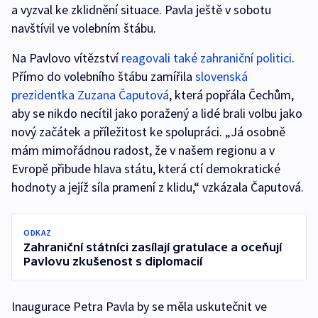
a vyzval ke zklidnění situace. Pavla ještě v sobotu
navštívil ve volebním štábu.
Na Pavlovo vítězství
reagovali také zahraniční politici
.
Přímo do volebního štábu zamířila
slovenská
prezidentka Zuzana Čaputová
, která popřála Čechům,
aby se nikdo necítil jako poražený a lidé brali volbu jako
nový začátek a příležitost ke spolupráci. „Já osobně
mám mimořádnou radost, že v našem regionu a v
Evropě přibude hlava státu, která ctí demokratické
hodnoty a jejíž síla pramení z klidu,“ vzkázala Čaputová.
ODKAZ
Zahraniční státníci zasílají gratulace a oceňují
Pavlovu zkušenost s diplomacií
Inaugurace Petra Pavla by se měla uskutečnit ve