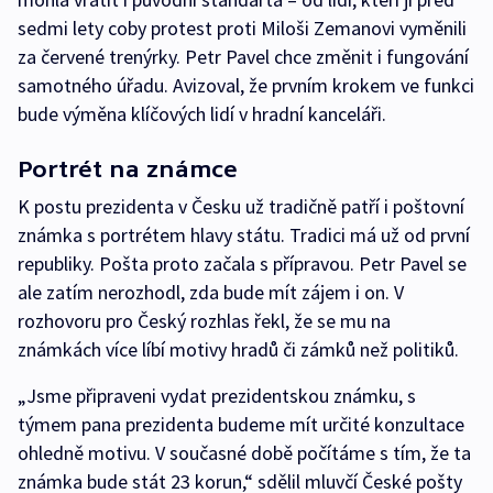
sedmi lety coby protest proti Miloši Zemanovi vyměnili
za červené trenýrky. Petr Pavel chce změnit i fungování
samotného úřadu. Avizoval, že prvním krokem ve funkci
bude výměna klíčových lidí v hradní kanceláři.
Portrét na známce
K postu prezidenta v Česku už tradičně patří i poštovní
známka s portrétem hlavy státu. Tradici má už od první
republiky. Pošta proto začala s přípravou. Petr Pavel se
ale zatím nerozhodl, zda bude mít zájem i on. V
rozhovoru pro Český rozhlas řekl, že se mu na
známkách více líbí motivy hradů či zámků než politiků.
„Jsme připraveni vydat prezidentskou známku, s
týmem pana prezidenta budeme mít určité konzultace
ohledně motivu. V současné době počítáme s tím, že ta
známka bude stát 23 korun,“ sdělil mluvčí České pošty