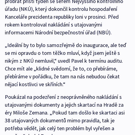
probrat příští týden se šéfem Nejvyššího kontrolního
úřadu (NKÚ), který dokončil kontrolu hospodaření
Kanceláře prezidenta republiky loni v prosinci. Před
rokem kontroloval nakládání s utajovanými
informacemi Národní bezpečnostní úřad (NBÚ).
„Ideální by to bylo samozřejmě do inaugurace, ale teď
se mi opravdu o tom těžko mluví, když jsem ještě s
nikým z NKÚ nemluvil,“ uvedl Pavel k termínu auditu.
Chce mít ale „klidné svědomí, že to, co přebíráme,
přebíráme v pořádku, že tam na nás nebudou čekat
nějací kostlivci ve skříních.“
Poukázal na podezření z neoprávněného nakládání s
utajovanými dokumenty a jejich skartací na Hradě za
éry Miloše Zemana. „Pokud tam došlo ke skartaci asi
38 utajovaných dokumentů mimo pravidla, tak je
potřeba vědět, jak celý ten problém byl vyřešen a