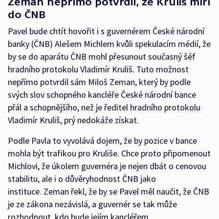
Zeman nepřímo potvrdil, že Kruliš míří
do ČNB
Pavel bude chtít hovořit i s guvernérem České národní
banky (ČNB) Alešem Michlem kvůli spekulacím médií, že
by se do aparátu ČNB mohl přesunout současný šéf
hradního protokolu Vladimír Kruliš. Tuto možnost
nepřímo potvrdil sám Miloš Zeman, který by podle
svých slov schopného kancléře České národní bance
přál a schopnějšího, než je ředitel hradního protokolu
Vladimír Kruliš, prý nedokáže získat.
Podle Pavla to vyvolává dojem, že by pozice v bance
mohla být trafikou pro Kruliše. Chce proto připomenout
Michlovi, že úkolem guvernéra je nejen dbát o cenovou
stabilitu, ale i o důvěryhodnost ČNB jako
instituce. Zeman řekl, že by se Pavel měl naučit, že ČNB
je ze zákona nezávislá, a guvernér se tak může
rozhodnout, kdo bude jejím kancléřem.