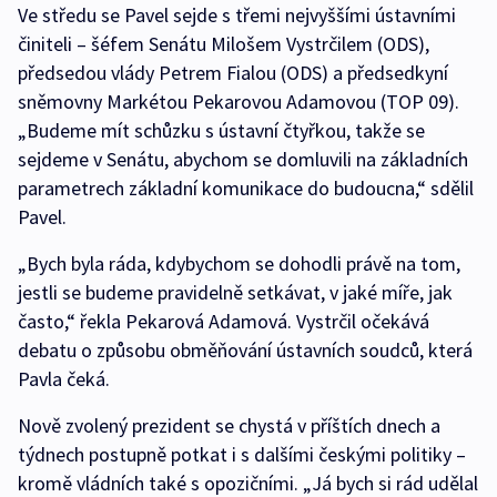
Ve středu se Pavel sejde s třemi nejvyššími ústavními
činiteli – šéfem Senátu Milošem Vystrčilem (ODS),
předsedou vlády Petrem Fialou (ODS) a předsedkyní
sněmovny Markétou Pekarovou Adamovou (TOP 09).
„Budeme mít schůzku s ústavní čtyřkou, takže se
sejdeme v Senátu, abychom se domluvili na základních
parametrech základní komunikace do budoucna,“ sdělil
Pavel.
„Bych byla ráda, kdybychom se dohodli právě na tom,
jestli se budeme pravidelně setkávat, v jaké míře, jak
často,“ řekla Pekarová Adamová. Vystrčil očekává
debatu o způsobu obměňování ústavních soudců, která
Pavla čeká.
Nově zvolený prezident se chystá v příštích dnech a
týdnech postupně potkat i s dalšími českými politiky –
kromě vládních také s opozičními. „Já bych si rád udělal