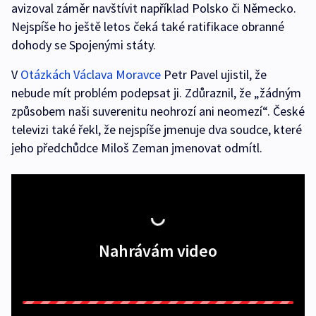
avizoval záměr navštívit například Polsko či Německo.
Nejspíše ho ještě letos čeká také ratifikace obranné
dohody se Spojenými státy.
V
Otázkách Václava Moravce
Petr Pavel ujistil, že
nebude mít problém podepsat ji. Zdůraznil, že „žádným
způsobem naši suverenitu neohrozí ani neomezí“. České
televizi také řekl, že nejspíše jmenuje dva soudce, které
jeho předchůdce Miloš Zeman jmenovat odmítl.
Nahrávám video