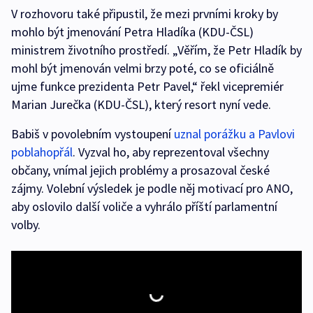
V rozhovoru také připustil, že mezi prvními kroky by
mohlo být jmenování Petra Hladíka (KDU-ČSL)
ministrem životního prostředí. „Věřím, že Petr Hladík by
mohl být jmenován velmi brzy poté, co se oficiálně
ujme funkce prezidenta Petr Pavel,“ řekl vicepremiér
Marian Jurečka (KDU-ČSL), který resort nyní vede.
Babiš v povolebním vystoupení
uznal porážku a Pavlovi
poblahopřál
. Vyzval ho, aby reprezentoval všechny
občany, vnímal jejich problémy a prosazoval české
zájmy. Volební výsledek je podle něj motivací pro ANO,
aby oslovilo další voliče a vyhrálo příští parlamentní
volby.