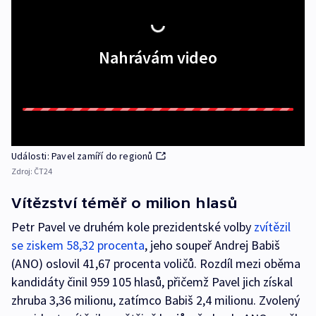
Nahrávám video
Události: Pavel zamíří do regionů
Zdroj:
ČT24
Vítězství téměř o milion hlasů
Petr Pavel ve druhém kole prezidentské volby
zvítězil
se ziskem 58,32 procenta
, jeho soupeř Andrej Babiš
(ANO) oslovil 41,67 procenta voličů. Rozdíl mezi oběma
kandidáty činil 959 105 hlasů, přičemž Pavel jich získal
zhruba 3,36 milionu, zatímco Babiš 2,4 milionu. Zvolený