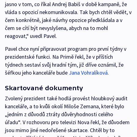
jasno v tom, co říkal Andrej Babiš v době kampaně, že
vláda s opozicí nekomunikovala. Tak bych chtěl vědět, v
čem konkrétně, jaké návrhy opozice předkládala a v
čem se cítí být nevyslyšena, abych na to mohl
reagovat,“ uvedl Pavel.
Pavel chce nyní připravovat program pro první týdny v
prezidentské funkci. Na Primě řekl, že v příštích
týdnech sestaví svůj hradní tým, již dříve oznámil, že
šéfkou jeho kanceláře bude
Jana Vohralíková
.
Skartované dokumenty
Zvolený prezident také hodlá provést hloubkový audit
kanceláře, a to kvůli okolí Miloše Zemana, které bylo
„jedním z důvodů ztráty důvěryhodnosti celého
úřadu“. V rozhovoru pro televizi Nova řekl, že důvodem
jsou mimo jiné nedořešené skartace. Chtěl by to