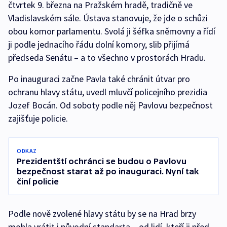
čtvrtek 9. března na Pražském hradě, tradičně ve
Vladislavském sále. Ústava stanovuje, že jde o schůzi
obou komor parlamentu. Svolá ji šéfka sněmovny a řídí
ji podle jednacího řádu dolní komory, slib přijímá
předseda Senátu – a to všechno v prostorách Hradu.
Po inauguraci začne Pavla také chránit útvar pro
ochranu hlavy státu, uvedl mluvčí policejního prezidia
Jozef Bocán. Od soboty podle něj Pavlovu bezpečnost
zajišťuje policie.
ODKAZ
Prezidentští ochránci se budou o Pavlovu
bezpečnost starat až po inauguraci. Nyní tak
činí policie
Podle nově zvolené hlavy státu by se na Hrad brzy
mohla vrátit i původní standarta – od lidí, kteří ji před