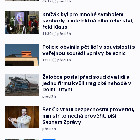
09:15
před 1
h
Knížák byl pro mnohé symbolem
svobody a intelektuálního rebelství,
řekl Klaus
11:30
před 2
h
Policie obvinila pět lidí v souvislosti s
veřejnou soutěží Správy železnic
13:08
před 3
h
Žalobce poslal před soud dva lidi a
jednu firmu kvůli tragické nehodě v
Dolní Lutyni
před 3
h
Šéf ČD vrátil bezpečnostní prověrku,
ministr to nechá prověřit, píší
Seznam Zprávy
před 7
h