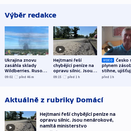
Výběr redakce
Ukrajina znovu
Hejtmani řeší
Česko 
VIDEO
zasáhla sklady
chybějící peníze na
plynem zásob
Wildberries. Rusové
opravu silnic. Jsou
stihne, ujišťu
útočili v Charkovské
nenárokové, namítá
expert. Sníže
09:02
před 46
m
09:15
před 1
h
před 1
h
oblasti
ministerstvo
však slíbit ne
Aktuálně z rubriky
Domácí
Hejtmani řeší chybějící peníze na
opravu silnic. Jsou nenárokové,
namítá ministerstvo