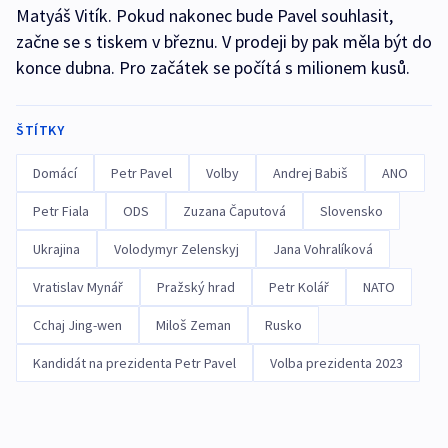
Matyáš Vitík. Pokud nakonec bude Pavel souhlasit,
začne se s tiskem v březnu. V prodeji by pak měla být do
konce dubna. Pro začátek se počítá s milionem kusů.
ŠTÍTKY
Domácí
Petr Pavel
Volby
Andrej Babiš
ANO
Petr Fiala
ODS
Zuzana Čaputová
Slovensko
Ukrajina
Volodymyr Zelenskyj
Jana Vohralíková
Vratislav Mynář
Pražský hrad
Petr Kolář
NATO
Cchaj Jing-wen
Miloš Zeman
Rusko
Kandidát na prezidenta Petr Pavel
Volba prezidenta 2023