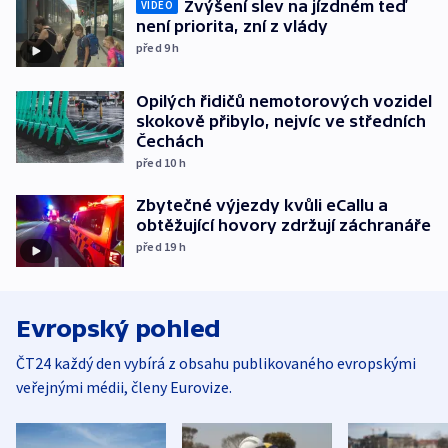
Zvýšení slev na jízdném teď
VIDEO
není priorita, zní z vlády
před 9
h
Opilých řidičů nemotorových vozidel
skokově přibylo, nejvíc ve středních
Čechách
před 10
h
Zbytečné výjezdy kvůli eCallu a
obtěžující hovory zdržují záchranáře
před 19
h
Evropský pohled
ČT24 každý den vybírá z obsahu publikovaného evropskými
veřejnými médii, členy Eurovize.