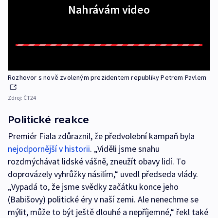
Nahrávám video
Rozhovor s nově zvoleným prezidentem republiky Petrem Pavlem
Zdroj:
ČT24
Politické reakce
Premiér Fiala zdůraznil, že předvolební kampaň byla
nejodpornější v historii
. „Viděli jsme snahu
rozdmýchávat lidské vášně, zneužít obavy lidí. To
doprovázely vyhrůžky násilím,“ uvedl předseda vlády.
„Vypadá to, že jsme svědky začátku konce jeho
(Babišovy) politické éry v naší zemi. Ale nenechme se
mýlit, může to být ještě dlouhé a nepříjemné,“ řekl také