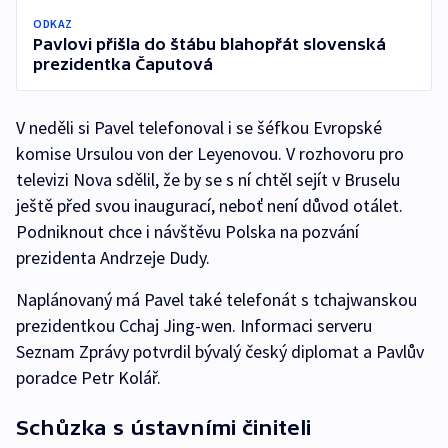
ODKAZ
Pavlovi přišla do štábu blahopřát slovenská
prezidentka Čaputová
V neděli si Pavel telefonoval i se šéfkou Evropské
komise Ursulou von der Leyenovou. V rozhovoru pro
televizi Nova sdělil, že by se s ní chtěl sejít v Bruselu
ještě před svou inaugurací, neboť není důvod otálet.
Podniknout chce i návštěvu Polska na pozvání
prezidenta Andrzeje Dudy.
Naplánovaný má Pavel také telefonát s tchajwanskou
prezidentkou Cchaj Jing-wen. Informaci serveru
Seznam Zprávy potvrdil bývalý český diplomat a Pavlův
poradce Petr Kolář.
Schůzka s ústavními činiteli