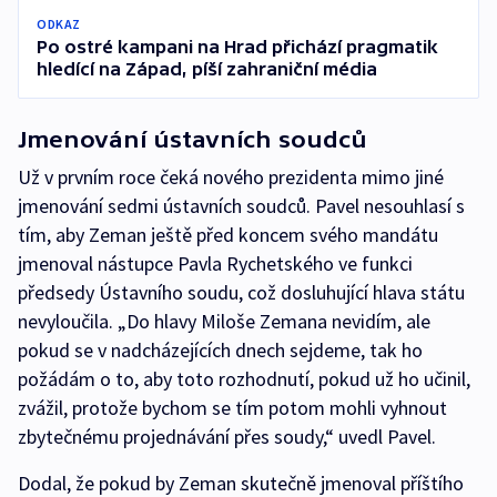
ODKAZ
Po ostré kampani na Hrad přichází pragmatik
hledící na Západ, píší zahraniční média
Jmenování ústavních soudců
Už v prvním roce čeká nového prezidenta mimo jiné
jmenování sedmi ústavních soudců. Pavel nesouhlasí s
tím, aby Zeman ještě před koncem svého mandátu
jmenoval nástupce Pavla Rychetského ve funkci
předsedy Ústavního soudu, což dosluhující hlava státu
nevyloučila. „Do hlavy Miloše Zemana nevidím, ale
pokud se v nadcházejících dnech sejdeme, tak ho
požádám o to, aby toto rozhodnutí, pokud už ho učinil,
zvážil, protože bychom se tím potom mohli vyhnout
zbytečnému projednávání přes soudy,“ uvedl Pavel.
Dodal, že pokud by Zeman skutečně jmenoval příštího