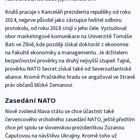
Kruliš pracuje v Kanceláři prezidenta republiky od roku
2014, nejprve působil jako zástupce ředitel odboru
protokolu, od roku 2018 stojí v jeho čele. Vystudoval
obor marketingové komunikace na Univerzitě Tomáše
Bati ve Zlíně, kde později získal doktorát z ekonomie
na Fakultě ekonomiky a managementu. Je držitelem
bezpečnostní prověrky na druhý nejvyšší stupeň Tajné,
prověrku NATO Secret získal také od Severoatlantické
aliance. Kromě Pražského hradu se angažoval ve Straně
práv občanů blízké Zemanovi.
Zasedání NATO
Nově zvolená hlava státu se chce účastnit také
červencového vrcholného zasedání NATO, ještě předtím
chce jet spolu se slovenskou prezidentkou Zuzanou
Čaputovou na návštěvu Ukrajiny. Kromě toho už