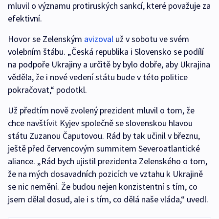
mluvil o významu protiruských sankcí, které považuje za
efektivní.
Hovor se Zelenským
avizoval
už v sobotu ve svém
volebním štábu. „Česká republika i Slovensko se podílí
na podpoře Ukrajiny a určitě by bylo dobře, aby Ukrajina
věděla, že i nové vedení státu bude v této politice
pokračovat,“ podotkl.
Už předtím nově zvolený prezident mluvil o tom, že
chce navštívit Kyjev společně se slovenskou hlavou
státu Zuzanou Čaputovou. Rád by tak učinil v březnu,
ještě před červencovým summitem Severoatlantické
aliance. „Rád bych ujistil prezidenta Zelenského o tom,
že na mých dosavadních pozicích ve vztahu k Ukrajině
se nic nemění. Že budou nejen konzistentní s tím, co
jsem dělal dosud, ale i s tím, co dělá naše vláda,“ uvedl.