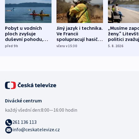
Pobyt u vodních
Jiný jazyk i technika.
„Musíme zapo
ploch zvyšuje
Ve Francii
ženy.“ Litevšt
duševní pohodu,
spolupracují hasiči z
politici zvažuj
ukázala
různých zemí
dohodu o
před 9
h
včera v 15:30
5. 8. 2026
mezinárodní studie
demografii
Divácké centrum
každý všední den:
8:00—16:00 hodin
261 136 113
info@ceskatelevize.cz