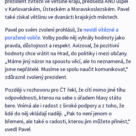
prezident zvítězil ve většině krajů, předseda ANO uspěl
v Karlovarském, Ústeckém a Moravskoslezském. Pavel
také získal většinu ve dvanácti krajských městech.
Pavel po svém zvolení prohlásil, že
nevidí vítězné a
poražené voliče
. Volby podle něj vyhrály hodnoty jako
pravda, důstojnost a respekt. Avizoval, že pozitivní
hodnoty chce vrátit na Hrad, do politiky i mezi občany.
„Máme jiný názor na spoustu věcí, ale to neznamená, že
jsme nepřátelé. Musíme se spolu naučit komunikovat,“
zdůraznil zvolený prezident.
Později v rozhovoru pro ČT řekl, že cítí mimo jiné tíhu
odpovědnosti, kterou na sebe s úřadem hlavy státu
bere. Vnímá ale i radost z široké podpory a z toho, že
lidé do něj vkládají naději. „Pak to není jenom o
břemeni, ale také o radosti, kterou jim můžete přinést,“
uvedl Pavel.