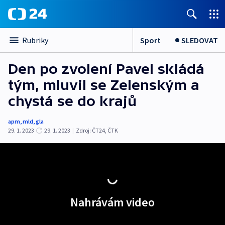
Sport
SLEDOVAT
Rubriky
Den po zvolení Pavel skládá
tým, mluvil se Zelenským a
chystá se do krajů
apm
,
mld
,
gla
29. 1. 2023
29. 1. 2023
|
Zdroj:
ČT24
,
ČTK
Nahrávám video