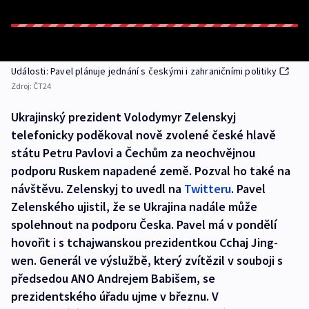
Události: Pavel plánuje jednání s českými i zahraničními politiky
Zdroj:
ČT24
Ukrajinský prezident Volodymyr Zelenskyj
telefonicky poděkoval nově zvolené české hlavě
státu Petru Pavlovi a Čechům za neochvějnou
podporu Ruskem napadené země. Pozval ho také na
návštěvu. Zelenskyj to uvedl na
Twitteru
. Pavel
Zelenského ujistil, že se Ukrajina nadále může
spolehnout na podporu Česka. Pavel má v pondělí
hovořit i s tchajwanskou prezidentkou Cchaj Jing-
wen. Generál ve výslužbě, který zvítězil v souboji s
předsedou ANO Andrejem Babišem, se
prezidentského úřadu ujme v březnu. V