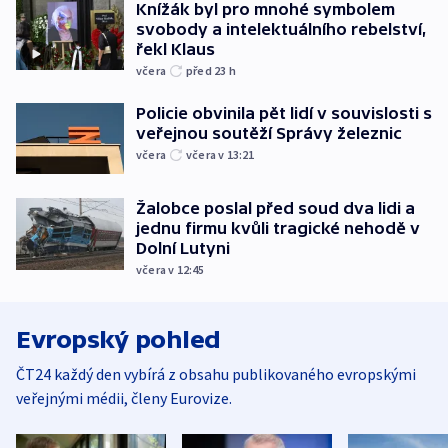
Knížák byl pro mnohé symbolem
svobody a intelektuálního rebelství,
řekl Klaus
včera
před 23
h
Policie obvinila pět lidí v souvislosti s
veřejnou soutěží Správy železnic
včera
včera v 13:21
Žalobce poslal před soud dva lidi a
jednu firmu kvůli tragické nehodě v
Dolní Lutyni
včera v 12:45
Evropský pohled
ČT24 každý den vybírá z obsahu publikovaného evropskými
veřejnými médii, členy Eurovize.