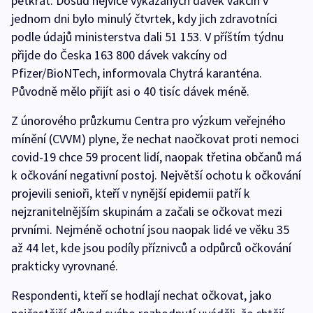
pětkrát. Dosud nejvíce vykázaných dávek vakcín v
jednom dni bylo minulý čtvrtek, kdy jich zdravotníci
podle údajů ministerstva dali 51 153. V příštím týdnu
přijde do Česka 163 800 dávek vakcíny od
Pfizer/BioNTech, informovala Chytrá karanténa.
Původně mělo přijít asi o 40 tisíc dávek méně.
Z únorového průzkumu Centra pro výzkum veřejného
mínění (CVVM) plyne, že nechat naočkovat proti nemoci
covid-19 chce 59 procent lidí, naopak třetina občanů má
k očkování negativní postoj. Největší ochotu k očkování
projevili senioři, kteří v nynější epidemii patří k
nejzranitelnějším skupinám a začali se očkovat mezi
prvními. Nejméně ochotní jsou naopak lidé ve věku 35
až 44 let, kde jsou podíly příznivců a odpůrců očkování
prakticky vyrovnané.
Respondenti, kteří se hodlají nechat očkovat, jako