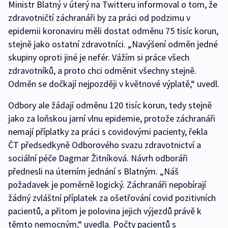
Ministr Blatný v úterý na Twitteru informoval o tom, že
zdravotničtí záchranáři by za práci od podzimu v
epidemii koronaviru měli dostat odměnu 75 tisíc korun,
stejně jako ostatní zdravotníci. „Navýšení odměn jedné
skupiny oproti jiné je nefér. Vážím si práce všech
zdravotníků, a proto chci odměnit všechny stejně.
Odměn se dočkají nejpozději v květnové výplatě,“ uvedl.
Odbory ale žádají odměnu 120 tisíc korun, tedy stejně
jako za loňskou jarní vlnu epidemie, protože záchranáři
nemají příplatky za práci s covidovými pacienty, řekla
ČT předsedkyně Odborového svazu zdravotnictví a
sociální péče Dagmar Žitníková. Návrh odboráři
přednesli na úterním jednání s Blatným. „Náš
požadavek je poměrně logický. Záchranáři nepobírají
žádný zvláštní příplatek za ošetřování covid pozitivních
pacientů, a přitom je polovina jejich výjezdů právě k
těmto nemocným,“ uvedla. Počty pacientů s