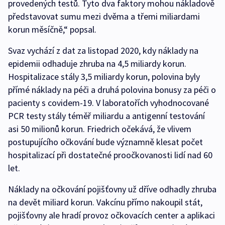
provedených testů. Tyto dva faktory mohou nákladově
představovat sumu mezi dvěma a třemi miliardami
korun měsíčně,“ popsal.
Svaz vychází z dat za listopad 2020, kdy náklady na
epidemii odhaduje zhruba na 4,5 miliardy korun.
Hospitalizace stály 3,5 miliardy korun, polovina byly
přímé náklady na péči a druhá polovina bonusy za péči o
pacienty s covidem-19. V laboratořích vyhodnocované
PCR testy stály téměř miliardu a antigenní testování
asi 50 milionů korun. Friedrich očekává, že vlivem
postupujícího očkování bude významně klesat počet
hospitalizací při dostatečné proočkovanosti lidí nad 60
let.
Náklady na očkování pojišťovny už dříve odhadly zhruba
na devět miliard korun. Vakcínu přímo nakoupil stát,
pojišťovny ale hradí provoz očkovacích center a aplikaci