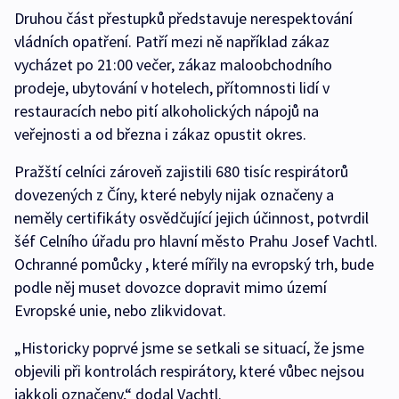
Druhou část přestupků představuje nerespektování
vládních opatření. Patří mezi ně například zákaz
vycházet po 21:00 večer, zákaz maloobchodního
prodeje, ubytování v hotelech, přítomnosti lidí v
restauracích nebo pití alkoholických nápojů na
veřejnosti a od března i zákaz opustit okres.
Pražští celníci zároveň zajistili 680 tisíc respirátorů
dovezených z Číny, které nebyly nijak označeny a
neměly certifikáty osvědčující jejich účinnost, potvrdil
šéf Celního úřadu pro hlavní město Prahu Josef Vachtl.
Ochranné pomůcky , které mířily na evropský trh, bude
podle něj muset dovozce dopravit mimo území
Evropské unie, nebo zlikvidovat.
„Historicky poprvé jsme se setkali se situací, že jsme
objevili při kontrolách respirátory, které vůbec nejsou
jakkoli označeny,“ dodal Vachtl.