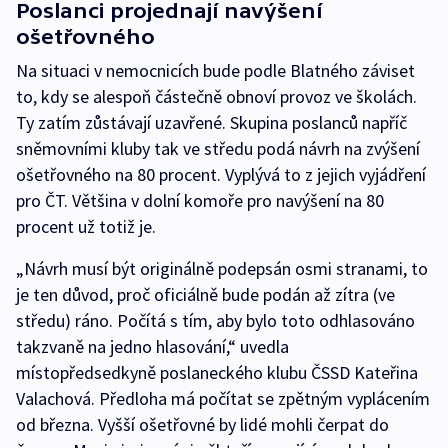
Poslanci projednají navýšení
ošetřovného
Na situaci v nemocnicích bude podle Blatného záviset
to, kdy se alespoň částečně obnoví provoz ve školách.
Ty zatím zůstávají uzavřené. Skupina poslanců napříč
sněmovními kluby tak ve středu podá návrh na zvýšení
ošetřovného na 80 procent. Vyplývá to z jejich vyjádření
pro ČT. Většina v dolní komoře pro navýšení na 80
procent už totiž je.
„Návrh musí být originálně podepsán osmi stranami, to
je ten důvod, proč oficiálně bude podán až zítra (ve
středu) ráno. Počítá s tím, aby bylo toto odhlasováno
takzvaně na jedno hlasování,“ uvedla
místopředsedkyně poslaneckého klubu ČSSD Kateřina
Valachová. Předloha má počítat se zpětným vyplácením
od března. Vyšší ošetřovné by lidé mohli čerpat do