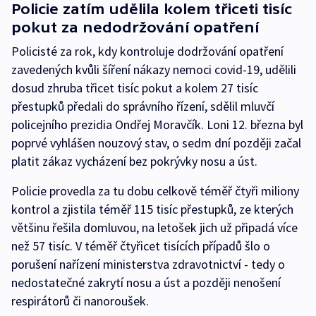
Policie zatím udělila kolem třiceti tisíc
pokut za nedodržování opatření
Policisté za rok, kdy kontroluje dodržování opatření
zavedených kvůli šíření nákazy nemoci covid-19, udělili
dosud zhruba třicet tisíc pokut a kolem 27 tisíc
přestupků předali do správního řízení, sdělil mluvčí
policejního prezidia Ondřej Moravčík. Loni 12. března byl
poprvé vyhlášen nouzový stav, o sedm dní později začal
platit zákaz vycházení bez pokrývky nosu a úst.
Policie provedla za tu dobu celkově téměř čtyři miliony
kontrol a zjistila téměř 115 tisíc přestupků, ze kterých
většinu řešila domluvou, na letošek jich už připadá více
než 57 tisíc. V téměř čtyřicet tisících případů šlo o
porušení nařízení ministerstva zdravotnictví - tedy o
nedostatečné zakrytí nosu a úst a později nenošení
respirátorů či nanoroušek.