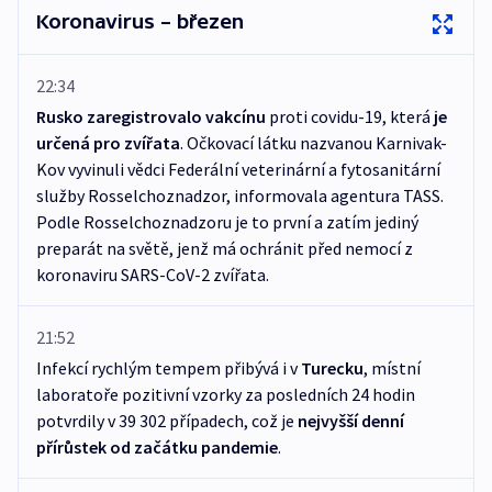
Koronavirus – březen
22:34
Rusko zaregistrovalo vakcínu
proti covidu-19, která
je
určená pro zvířata
. Očkovací látku nazvanou Karnivak-
Kov vyvinuli vědci Federální veterinární a fytosanitární
služby Rosselchoznadzor, informovala agentura TASS.
Podle Rosselchoznadzoru je to první a zatím jediný
preparát na světě, jenž má ochránit před nemocí z
koronaviru SARS-CoV-2 zvířata.
21:52
Infekcí rychlým tempem přibývá i v
Turecku
, místní
laboratoře pozitivní vzorky za posledních 24 hodin
potvrdily v 39 302 případech, což je
nejvyšší denní
přírůstek od začátku pandemie
.