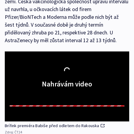
zemi. Česká vakcinologická společnost úpravu intervalu
už navrhla, u očkovacích látek od firem
Pfizer/BioNTech a Moderna může podle nich být až
šest týdnů. V současné době je druhý termín
přidělovaný zhruba po 21, respektive 28 dnech. U
AstraZenecy by měl zůstat interval 12 až 13 týdnů.
Nahrávám video
Brífink premiéra Babiše před odletem do Rakouska
Zdroj:
ČT24