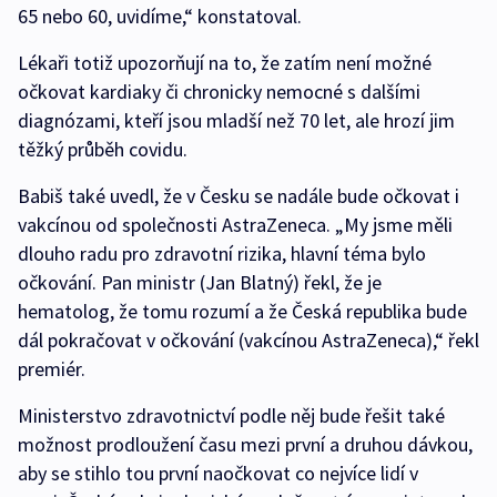
65 nebo 60, uvidíme,“ konstatoval.
Lékaři totiž upozorňují na to, že zatím není možné
očkovat kardiaky či chronicky nemocné s dalšími
diagnózami, kteří jsou mladší než 70 let, ale hrozí jim
těžký průběh covidu.
Babiš také uvedl, že v Česku se nadále bude očkovat i
vakcínou od společnosti AstraZeneca. „My jsme měli
dlouho radu pro zdravotní rizika, hlavní téma bylo
očkování. Pan ministr (Jan Blatný) řekl, že je
hematolog, že tomu rozumí a že Česká republika bude
dál pokračovat v očkování (vakcínou AstraZeneca),“ řekl
premiér.
Ministerstvo zdravotnictví podle něj bude řešit také
možnost prodloužení času mezi první a druhou dávkou,
aby se stihlo tou první naočkovat co nejvíce lidí v