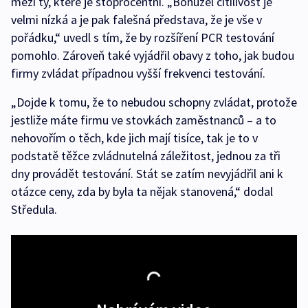
mezi ty, které je stoprocentní. „Bohužel citilivost je
velmi nízká a je pak falešná představa, že je vše v
pořádku,“ uvedl s tím, že by rozšíření PCR testování
pomohlo. Zároveň také vyjádřil obavy z toho, jak budou
firmy zvládat případnou vyšší frekvenci testování.
„Dojde k tomu, že to nebudou schopny zvládat, protože
jestliže máte firmu ve stovkách zaměstnanců – a to
nehovořím o těch, kde jich mají tisíce, tak je to v
podstatě těžce zvládnutelná záležitost, jednou za tři
dny provádět testování. Stát se zatím nevyjádřil ani k
otázce ceny, zda by byla ta nějak stanovená,“ dodal
Středula.