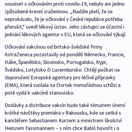
souviset s očkováním proti covidu-19, nebylo ani jedno
způsobené krevní sraženinou. „Nadále platí, že se
neprokázalo, že je očkování v České republice potřeba
přerušit,“ uvedl lékový ústav. Jeho zástupci se účastní i
jednání lékových agentur v EU, která se očkování týkají.
Očkování vakcínou od britsko-švédské firmy
AstraZeneca pozastavily od pondělí Německo, Francie,
Itálie, Španělsko, Slovinsko, Portugalsko, Kypr,
Švédsko, Lotyšsko či Lucembursko. Chtějí počkat na
doporučení Evropské agentury pro léčivé přípravky
(EMA), která svolala na čtvrtek mimořádnou schůzi a
poté vydá k vakcíně stanovisko.
Dodávky a distribuce vakcín bude také tématem úterní
krátké návštěvy premiéra v Rakousku, kde se setká s
kancléřem Sebastianem Kurzem a ministrem školství
Heinzem Fassmannem – s ním chce Babiš hovořit i o