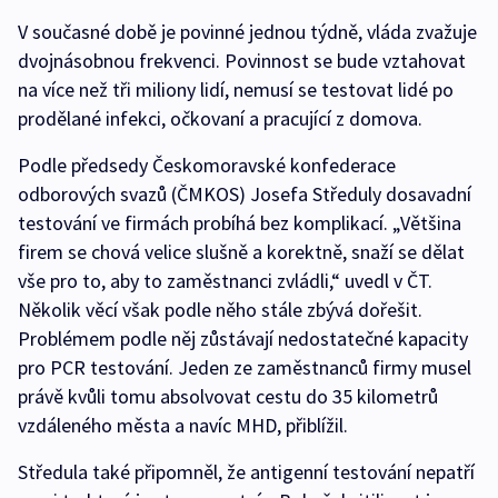
V současné době je povinné jednou týdně, vláda zvažuje
dvojnásobnou frekvenci. Povinnost se bude vztahovat
na více než tři miliony lidí, nemusí se testovat lidé po
prodělané infekci, očkovaní a pracující z domova.
Podle předsedy Českomoravské konfederace
odborových svazů (ČMKOS) Josefa Středuly dosavadní
testování ve firmách probíhá bez komplikací. „Většina
firem se chová velice slušně a korektně, snaží se dělat
vše pro to, aby to zaměstnanci zvládli,“ uvedl v ČT.
Několik věcí však podle něho stále zbývá dořešit.
Problémem podle něj zůstávají nedostatečné kapacity
pro PCR testování. Jeden ze zaměstnanců firmy musel
právě kvůli tomu absolvovat cestu do 35 kilometrů
vzdáleného města a navíc MHD, přiblížil.
Středula také připomněl, že antigenní testování nepatří