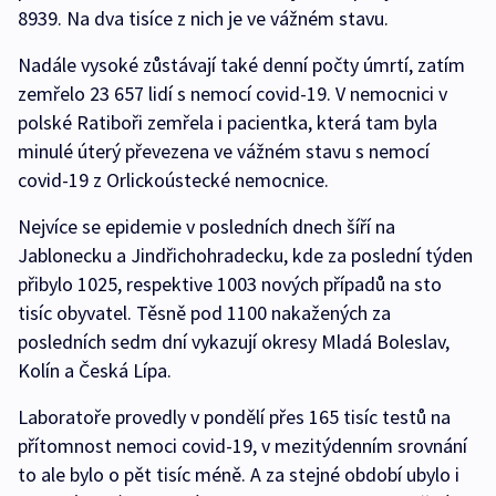
8939. Na dva tisíce z nich je ve vážném stavu.
Nadále vysoké zůstávají také denní počty úmrtí, zatím
zemřelo 23 657 lidí s nemocí covid-19. V nemocnici v
polské Ratiboři zemřela i pacientka, která tam byla
minulé úterý převezena ve vážném stavu s nemocí
covid-19 z Orlickoústecké nemocnice.
Nejvíce se epidemie v posledních dnech šíří na
Jablonecku a Jindřichohradecku, kde za poslední týden
přibylo 1025, respektive 1003 nových případů na sto
tisíc obyvatel. Těsně pod 1100 nakažených za
posledních sedm dní vykazují okresy Mladá Boleslav,
Kolín a Česká Lípa.
Laboratoře provedly v pondělí přes 165 tisíc testů na
přítomnost nemoci covid-19, v mezitýdenním srovnání
to ale bylo o pět tisíc méně. A za stejné období ubylo i