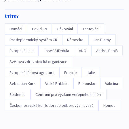
ŠTÍTKY
Domácí
Covid-19
Očkování
Testování
Protiepidemický systém ČR
Německo
Jan Blatný
Evropská unie
Josef Středula
ANO
Andrej Babiš
Světová zdravotnická organizace
Evropská léková agentura
Francie
Itálie
Sebastian Kurz
Velká Británie
Rakousko
Vakcína
Epidemie
Centrum pro výzkum veřejného mínění
Českomoravská konfederace odborových svazů
Nemoc