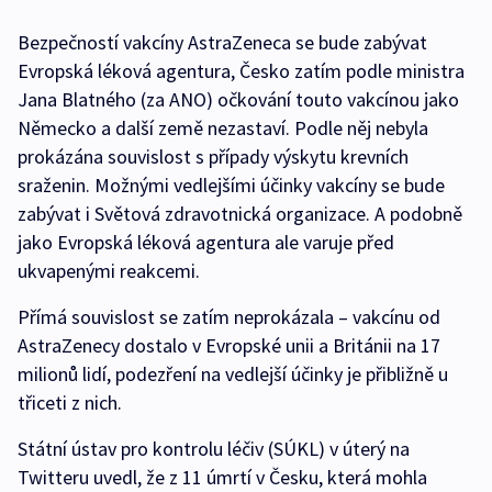
Bezpečností vakcíny AstraZeneca se bude zabývat
Evropská léková agentura, Česko zatím podle ministra
Jana Blatného (za ANO) očkování touto vakcínou jako
Německo a další země nezastaví. Podle něj nebyla
prokázána souvislost s případy výskytu krevních
sraženin. Možnými vedlejšími účinky vakcíny se bude
zabývat i Světová zdravotnická organizace. A podobně
jako Evropská léková agentura ale varuje před
ukvapenými reakcemi.
Přímá souvislost se zatím neprokázala – vakcínu od
AstraZenecy dostalo v Evropské unii a Británii na 17
milionů lidí, podezření na vedlejší účinky je přibližně u
třiceti z nich.
Státní ústav pro kontrolu léčiv (SÚKL) v úterý na
Twitteru uvedl, že z 11 úmrtí v Česku, která mohla