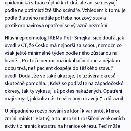
epidemická situace úplně kritická, ale ani se nevyvíjí
podle nejoptimističtějšího scénáře. Vzhledem k tomu je
podle Blatného nadále potřeba nouzový stav a
protikoronavirová opatření se výrazně nezmírní.
Hlavní epidemiolog IKEMu Petr Smejkal sice doufá, jak
uvedl v ČT, že Česko má nejhorší za sebou, nemocnice
však ještě minimálně týden podle něho zůstanou na
hraně. „Protože nemoc má inkubační dobu a nějakou
dobu trvá, než pacient dospěje do těžkého stavu,“
uvedl. Dodal, že se také ukazuje, že uzávěra okresů
skutečně pomohla. „Když se podíváte na západočeské
okresy, tak ty vykazují už pokles nakažených. Opatření
mají smysl, jakkoliv nás to všechny otravuje,“ zdůraznil.
U případného rozvolňování se kloní k variantě, kterou
zmínil ministr Blatný, a to umožnit rozšíření venkovních
aktivit z hranic katastru na hranice okresu. Teď může