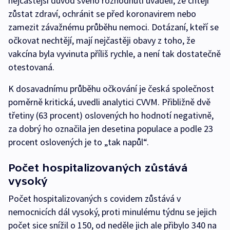
nejčastější důvod svého rozhodnutí uváděli, že chtějí
zůstat zdraví, ochránit se před koronavirem nebo
zamezit závažnému průběhu nemoci. Dotázaní, kteří se
očkovat nechtějí, mají nejčastěji obavy z toho, že
vakcína byla vyvinuta příliš rychle, a není tak dostatečně
otestovaná.
K dosavadnímu průběhu očkování je česká společnost
poměrně kritická, uvedli analytici CVVM. Přibližně dvě
třetiny (63 procent) oslovených ho hodnotí negativně,
za dobrý ho označila jen desetina populace a podle 23
procent oslovených je to „tak napůl“.
Počet hospitalizovaných zůstává
vysoký
Počet hospitalizovaných s covidem zůstává v
nemocnicích dál vysoký, proti minulému týdnu se jejich
počet sice snížil o 150, od neděle jich ale přibylo 340 na