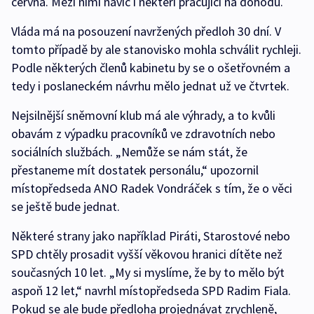
června. Mezi nimi navíc i někteří pracující na dohodu.
Vláda má na posouzení navržených předloh 30 dní. V
tomto případě by ale stanovisko mohla schválit rychleji.
Podle některých členů kabinetu by se o ošetřovném a
tedy i poslaneckém návrhu mělo jednat už ve čtvrtek.
Nejsilnější sněmovní klub má ale výhrady, a to kvůli
obavám z výpadku pracovníků ve zdravotních nebo
sociálních službách. „Nemůže se nám stát, že
přestaneme mít dostatek personálu,“ upozornil
místopředseda ANO Radek Vondráček s tím, že o věci
se ještě bude jednat.
Některé strany jako například Piráti, Starostové nebo
SPD chtěly prosadit vyšší věkovou hranici dítěte než
současných 10 let. „My si myslíme, že by to mělo být
aspoň 12 let,“ navrhl místopředseda SPD Radim Fiala.
Pokud se ale bude předloha projednávat zrychleně,