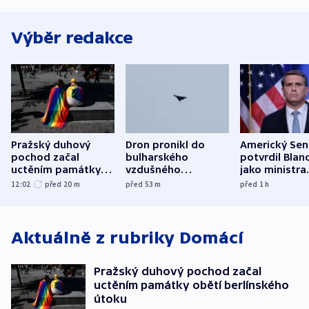
Výběr redakce
Pražský duhový
Dron pronikl do
Americký Sen
pochod začal
bulharského
potvrdil Blan
uctěním památky
vzdušného
jako ministra
obětí berlínského
prostoru,
spravedlnost
12:02
před 20
m
před 53
m
před 1
h
útoku
explodoval kilometr
od plynovodu
Aktuálně z rubriky
Domácí
Pražský duhový pochod začal
uctěním památky obětí berlínského
útoku