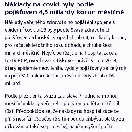
Náklady na covid byly podle
pojišťoven 4,5 miliardy korun měsíčně
Náklady veřejného zdravotního pojištění spojené s
epidemií covidu-19 byly podle Svazu zdravotních
pojišťoven za loňský listopad zhruba 4,5 miliardy korun,
pro začátek letošního roku odhaduje zhruba šest
miliard měsíčně. Nejvíc peněz jde na hospitalizace a
testy PCR, uvedl svaz v tiskové zprávě. V roce 2019,
který epidemie neovlivnila, vydaly pojišťovny za celý rok
na péči 311 miliard korun, měsíčně tedy zhruba 26
miliard.
Podle prezidenta svazu Ladislava Friedricha mohou
měsíční náklady veřejného pojištění do léta ještě dál
růst. Předpokládá se, že náklady na hospitalizace se
příliš nesníží. „Současně s tím budou přibývat platby za
očkování a také se projeví výrazné navýšení počtu