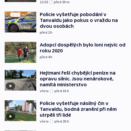
12:02
před 20
m
Policie vyšetřuje pobodání v
Tanvaldu jako pokus o vraždu na
dvou osobách
před 2
h
Adopcí dospělých bylo loni nejvíc od
roku 2020
před 4
h
Hejtmani řeší chybějící peníze na
opravu silnic. Jsou nenárokové,
namítá ministerstvo
včera
před 16
h
Policie vyšetřuje násilný čin v
Tanvaldu, bodná zranění při něm
utrpěli tři lidé
včera
před 20
h