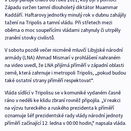
Západu svržen tamní dlouholetý diktátor Muammar
Kaddáfí. Haftarovy jednotky minulý rok v dubnu zahájily
tažení na Tripolis a tamní vládu. Při střetech mezi
oběma o moc soupeřícími vládami zahynuly či utrpěly
zranění stovky civilistů.
V sobotu pozdě večer nicméně mluvčí Libyjské národní
armády (LNA) Ahmad Mismarí v prohlášení nahraném
na video uvedl, že LNA přijímá příměří v západní oblasti
země, která zahrnuje i metropoli Tripolis, „pokud budou
také ostatní strany příměří respektovat“.
Vláda sídlící v Tripolisu se v komuniké vydaném časně
ráno v neděli ke klidu zbraní rovněž připojila. „V reakci
na výzvu tureckého a ruského prezidenta k příměří
oznamuje šéf prezidentské rady vlády národní jednoty
příměří začínající 12. ledna v 00:00 hodin,“ napsala vláda.