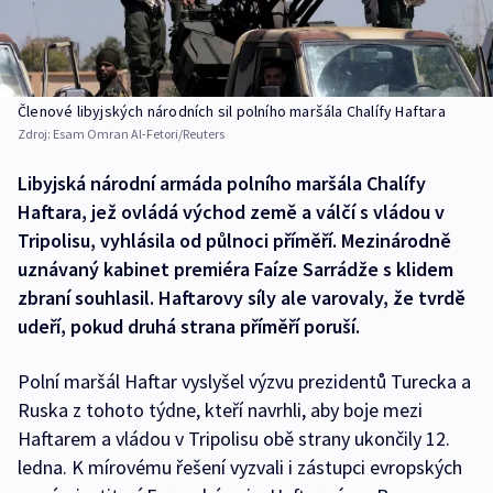
Členové libyjských národních sil polního maršála Chalífy Haftara
Zdroj:
Esam Omran Al-Fetori/Reuters
Libyjská národní armáda polního maršála Chalífy
Haftara, jež ovládá východ země a válčí s vládou v
Tripolisu, vyhlásila od půlnoci příměří. Mezinárodně
uznávaný kabinet premiéra Faíze Sarrádže s klidem
zbraní souhlasil. Haftarovy síly ale varovaly, že tvrdě
udeří, pokud druhá strana příměří poruší.
Polní maršál Haftar vyslyšel výzvu prezidentů Turecka a
Ruska z tohoto týdne, kteří navrhli, aby boje mezi
Haftarem a vládou v Tripolisu obě strany ukončily 12.
ledna. K mírovému řešení vyzvali i zástupci evropských