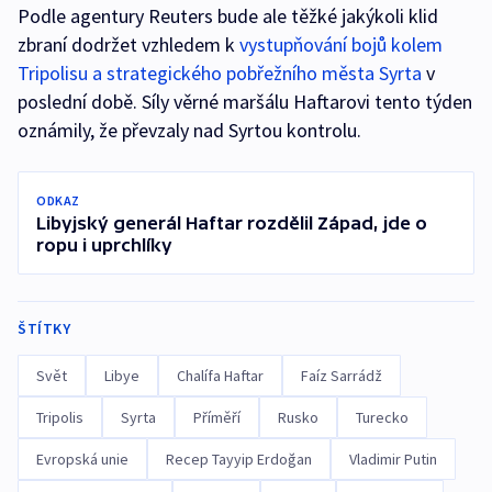
Podle agentury Reuters bude ale těžké jakýkoli klid
zbraní dodržet vzhledem k
vystupňování bojů kolem
Tripolisu a strategického pobřežního města Syrta
v
poslední době. Síly věrné maršálu Haftarovi tento týden
oznámily, že převzaly nad Syrtou kontrolu.
ODKAZ
Libyjský generál Haftar rozdělil Západ, jde o
ropu i uprchlíky
ŠTÍTKY
Svět
Libye
Chalífa Haftar
Faíz Sarrádž
Tripolis
Syrta
Příměří
Rusko
Turecko
Evropská unie
Recep Tayyip Erdoğan
Vladimir Putin