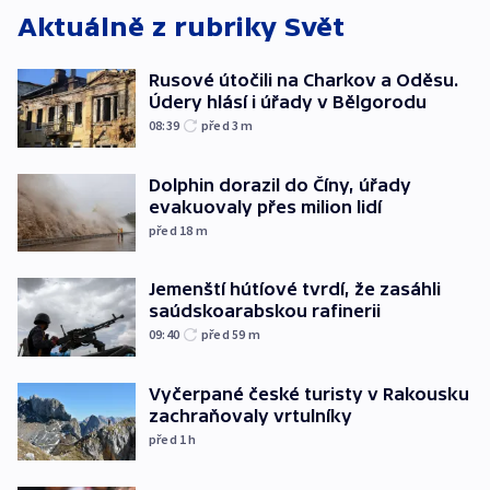
Aktuálně z rubriky
Svět
Rusové útočili na Charkov a Oděsu.
Údery hlásí i úřady v Bělgorodu
08:39
před 3
m
Dolphin dorazil do Číny, úřady
evakuovaly přes milion lidí
před 18
m
Jemenští hútíové tvrdí, že zasáhli
saúdskoarabskou rafinerii
09:40
před 59
m
Vyčerpané české turisty v Rakousku
zachraňovaly vrtulníky
před 1
h