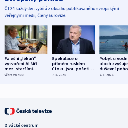
ČT24 každý den vybírá z obsahu publikovaného evropskými
veřejnými médii, členy Eurovize.
Falešní „lékaři“
Spekulace o
Pobyt u vodn
vytvoření AI šíří
přímém ruském
ploch zvyšuje
mezi staršími
útoku jsou pošetilé,
duševní poho
Poláky nebezpečné
míní estonský
ukázala
včera v 07:00
7. 8. 2026
7. 8. 2026
zdravotní rady
bezpečnostní
mezinárodní 
expert
Divácké centrum