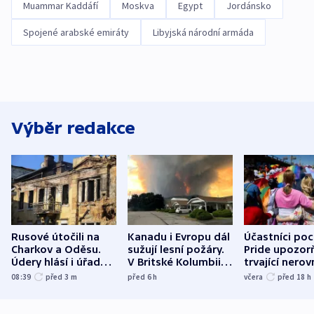
Muammar Kaddáfí
Moskva
Egypt
Jordánsko
Spojené arabské emiráty
Libyjská národní armáda
Výběr redakce
Rusové útočili na
Kanadu i Evropu dál
Účastníci po
Charkov a Oděsu.
sužují lesní požáry.
Pride upozorň
Údery hlásí i úřady v
V Britské Kolumbii
trvající nerov
Bělgorodu
evakuovali tisíce lidí
společensko
08:39
před 3
m
před 6
h
včera
před 18
h
atmosféru