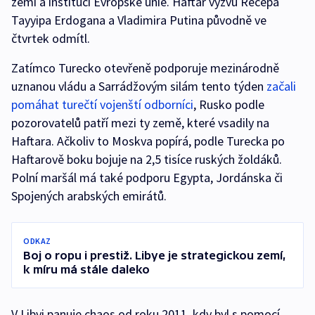
zemí a institucí Evropské unie. Haftar výzvu Recepa
Tayyipa Erdogana a Vladimira Putina původně ve
čtvrtek odmítl.
Zatímco Turecko otevřeně podporuje mezinárodně
uznanou vládu a Sarrádžovým silám tento týden
začali
pomáhat turečtí vojenští odborníci
, Rusko podle
pozorovatelů patří mezi ty země, které vsadily na
Haftara. Ačkoliv to Moskva popírá, podle Turecka po
Haftarově boku bojuje na 2,5 tisíce ruských žoldáků.
Polní maršál má také podporu Egypta, Jordánska či
Spojených arabských emirátů.
ODKAZ
Boj o ropu i prestiž. Libye je strategickou zemí,
k míru má stále daleko
V Libyi panuje chaos od roku 2011, kdy byl s pomocí