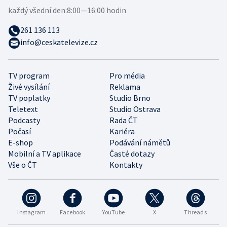
každý všední den:
8:00—16:00 hodin
261 136 113
info@ceskatelevize.cz
TV program
Pro média
Živé vysílání
Reklama
TV poplatky
Studio Brno
Teletext
Studio Ostrava
Podcasty
Rada ČT
Počasí
Kariéra
E-shop
Podávání námětů
Mobilní a TV aplikace
Časté dotazy
Vše o ČT
Kontakty
Instagram
Facebook
YouTube
X
Threads