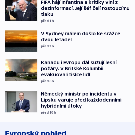
FIFA hájí Infantina a kritiky viní z
dezinformací. Její šéf čelí rostoucímu
tlaku
před 1
h
V Sydney málem došlo ke srážce
dvou letadel
před 3
h
Kanadu i Evropu dál sužují lesní
požáry. V Britské Kolumbii
evakuovali tisíce lidí
před 6
h
Německý ministr po incidentu v
Lipsku varuje před každodenními
hybridními útoky
před 10
h
Evropský pohled