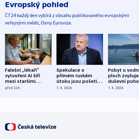
Evropský pohled
ČT24 každý den vybírá z obsahu publikovaného evropskými
veřejnými médii, členy Eurovize.
Falešní „lékaři“
Spekulace o
Pobyt u vodn
vytvoření AI šíří
přímém ruském
ploch zvyšuje
mezi staršími
útoku jsou pošetilé,
duševní poho
Poláky nebezpečné
míní estonský
ukázala
před 22
h
7. 8. 2026
7. 8. 2026
zdravotní rady
bezpečnostní
mezinárodní 
expert