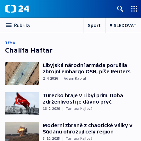
Sport
SLEDOVAT
Rubriky
TÉMA
Chalífa Haftar
Libyjská národní armáda porušila
zbrojní embargo OSN, píše Reuters
2. 4. 2026
|
Adam Kaprál
Turecko hraje v Libyi prim. Doba
zdrženlivosti je dávno pryč
16. 2. 2026
|
Tamara Kejlová
Moderní zbraně z chaotické války v
Súdánu ohrožují celý region
3. 10. 2025
|
Tamara Kejlová