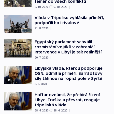
téměř do všech konfliktů
6. 10. 2020
6. 10. 2020
|
Vláda v Tripolisu vyhlásila příměří,
podpořili ho i rivalové
21. 8. 2020
|
Egyptský parlament schválil
rozmístění vojáků v zahraničí.
Intervence v Libyi je tak reálnější
20. 7. 2020
|
Libyjská vláda, kterou podporuje
OSN, odmítla příměří. Sarrádžovy
síly táhnou na ropná pole v Syrtě
8. 6. 2020
|
Haftar oznámil, že přebírá řízení
Libye. Fraška a převrat, reaguje
tripoliská vláda
28. 4. 2020
28. 4. 2020
|