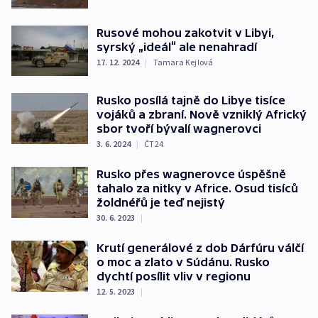
Rusové mohou zakotvit v Libyi,
syrský „ideál“ ale nenahradí
17. 12. 2024
|
Tamara Kejlová
Rusko posílá tajně do Libye tisíce
vojáků a zbraní. Nově vzniklý Africký
sbor tvoří bývalí wagnerovci
3. 6. 2024
|
ČT24
Rusko přes wagnerovce úspěšně
tahalo za nitky v Africe. Osud tisíců
žoldnéřů je teď nejistý
30. 6. 2023
|
Krutí generálové z dob Dárfúru válčí
o moc a zlato v Súdánu. Rusko
dychtí posílit vliv v regionu
12. 5. 2023
|