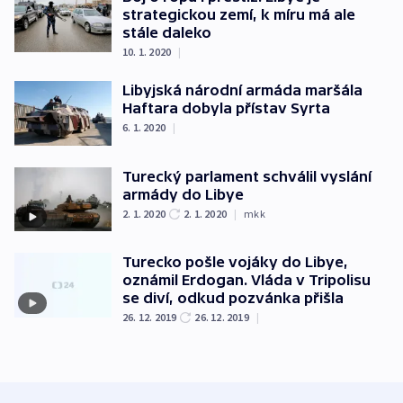
strategickou zemí, k míru má ale
stále daleko
10. 1. 2020
|
Libyjská národní armáda maršála
Haftara dobyla přístav Syrta
6. 1. 2020
|
Turecký parlament schválil vyslání
armády do Libye
2. 1. 2020
2. 1. 2020
|
mkk
Turecko pošle vojáky do Libye,
oznámil Erdogan. Vláda v Tripolisu
se diví, odkud pozvánka přišla
26. 12. 2019
26. 12. 2019
|