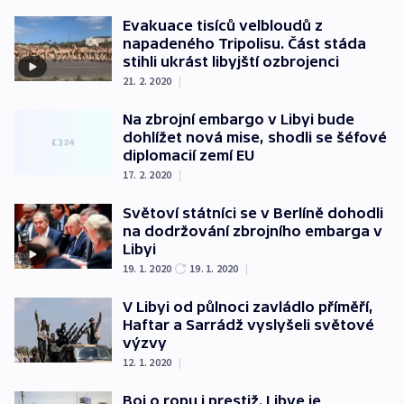
Evakuace tisíců velbloudů z
napadeného Tripolisu. Část stáda
stihli ukrást libyjští ozbrojenci
21. 2. 2020
|
Na zbrojní embargo v Libyi bude
dohlížet nová mise, shodli se šéfové
diplomacií zemí EU
17. 2. 2020
|
Světoví státníci se v Berlíně dohodli
na dodržování zbrojního embarga v
Libyi
19. 1. 2020
19. 1. 2020
|
V Libyi od půlnoci zavládlo příměří,
Haftar a Sarrádž vyslyšeli světové
výzvy
12. 1. 2020
|
Boj o ropu i prestiž. Libye je