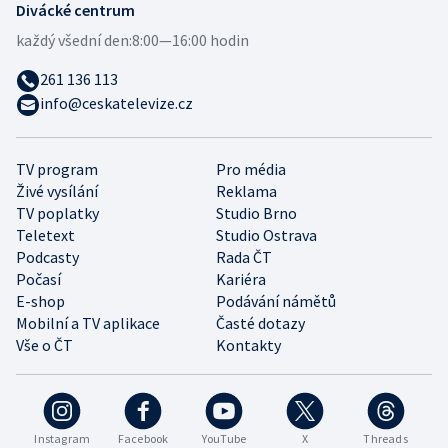
Divácké centrum
každý všední den:
8:00—16:00 hodin
261 136 113
info@ceskatelevize.cz
TV program
Pro média
Živé vysílání
Reklama
TV poplatky
Studio Brno
Teletext
Studio Ostrava
Podcasty
Rada ČT
Počasí
Kariéra
E-shop
Podávání námětů
Mobilní a TV aplikace
Časté dotazy
Vše o ČT
Kontakty
Instagram
Facebook
YouTube
X
Threads