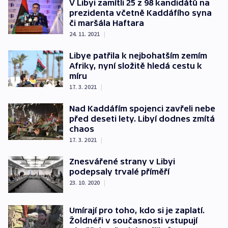
V Libyi zamítli 25 z 98 kandidátů na
prezidenta včetně Kaddáfího syna
či maršála Haftara
24. 11. 2021
|
Libye patřila k nejbohatším zemím
Afriky, nyní složitě hledá cestu k
míru
17. 3. 2021
|
Nad Kaddáfím spojenci zavřeli nebe
před deseti lety. Libyí dodnes zmítá
chaos
17. 3. 2021
|
Znesvářené strany v Libyi
podepsaly trvalé příměří
23. 10. 2020
|
Umírají pro toho, kdo si je zaplatí.
Žoldnéři v současnosti vstupují