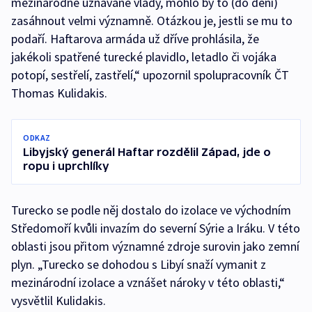
mezinárodně uznávané vlády, mohlo by to (do dění)
zasáhnout velmi významně. Otázkou je, jestli se mu to
podaří. Haftarova armáda už dříve prohlásila, že
jakékoli spatřené turecké plavidlo, letadlo či vojáka
potopí, sestřelí, zastřelí,“ upozornil spolupracovník ČT
Thomas Kulidakis.
ODKAZ
Libyjský generál Haftar rozdělil Západ, jde o
ropu i uprchlíky
Turecko se podle něj dostalo do izolace ve východním
Středomoří kvůli invazím do severní Sýrie a Iráku. V této
oblasti jsou přitom významné zdroje surovin jako zemní
plyn. „Turecko se dohodou s Libyí snaží vymanit z
mezinárodní izolace a vznášet nároky v této oblasti,“
vysvětlil Kulidakis.