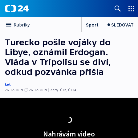
Sport
SLEDOVAT
Rubriky
Turecko pošle vojáky do
Libye, oznámil Erdogan.
Vláda v Tripolisu se diví,
odkud pozvánka přišla
ket
26. 12. 2019
26. 12. 2019
|
Zdroj:
ČTK
,
ČT24
Nahrávám video