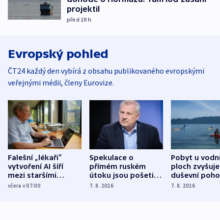
projektil
před 19
h
Evropský pohled
ČT24 každý den vybírá z obsahu publikovaného evropskými
veřejnými médii, členy Eurovize.
Falešní „lékaři“
Spekulace o
Pobyt u vodn
vytvoření AI šíří
přímém ruském
ploch zvyšuje
mezi staršími
útoku jsou pošetilé,
duševní poho
Poláky nebezpečné
míní estonský
ukázala
včera v 07:00
7. 8. 2026
7. 8. 2026
zdravotní rady
bezpečnostní
mezinárodní 
expert