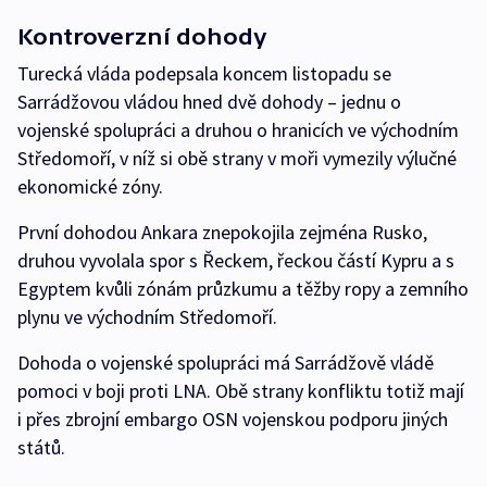
Kontroverzní dohody
Turecká vláda podepsala koncem listopadu se
Sarrádžovou vládou hned dvě dohody – jednu o
vojenské spolupráci a druhou o hranicích ve východním
Středomoří, v níž si obě strany v moři vymezily výlučné
ekonomické zóny.
První dohodou Ankara znepokojila zejména Rusko,
druhou vyvolala spor s Řeckem, řeckou částí Kypru a s
Egyptem kvůli zónám průzkumu a těžby ropy a zemního
plynu ve východním Středomoří.
Dohoda o vojenské spolupráci má Sarrádžově vládě
pomoci v boji proti LNA. Obě strany konfliktu totiž mají
i přes zbrojní embargo OSN vojenskou podporu jiných
států.