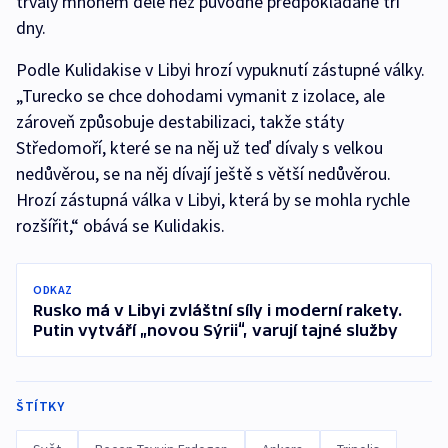
trvaly mnohem déle než původně předpokládané tři
dny.
Podle Kulidakise v Libyi hrozí vypuknutí zástupné války.
„Turecko se chce dohodami vymanit z izolace, ale
zároveň způsobuje destabilizaci, takže státy
Středomoří, které se na něj už teď dívaly s velkou
nedůvěrou, se na něj dívají ještě s větší nedůvěrou.
Hrozí zástupná válka v Libyi, která by se mohla rychle
rozšířit,“ obává se Kulidakis.
ODKAZ
Rusko má v Libyi zvláštní síly i moderní rakety.
Putin vytváří „novou Sýrii“, varují tajné služby
ŠTÍTKY