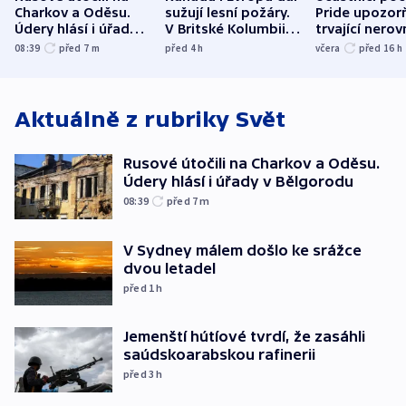
Charkov a Oděsu.
sužují lesní požáry.
Pride upozorň
Údery hlásí i úřady v
V Britské Kolumbii
trvající nerov
Bělgorodu
evakuovali tisíce lidí
společensko
08:39
před 7
m
před 4
h
včera
před 16
h
atmosféru
Aktuálně z rubriky
Svět
Rusové útočili na Charkov a Oděsu.
Údery hlásí i úřady v Bělgorodu
08:39
před 7
m
V Sydney málem došlo ke srážce
dvou letadel
před 1
h
Jemenští hútíové tvrdí, že zasáhli
saúdskoarabskou rafinerii
před 3
h