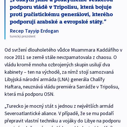
podporu vládě v Tripolisu, která bojuje
proti pučistickému generálovi, kterého
podporují arabské a evropské státy.
Recep Tayyip Erdogan
turecký prezident
Od svržení dlouholetého vůdce Muammara Kaddáfího v
roce 2011 se země stále nevzpamatovala z chaosu. O
vládu kromě mnoha ozbrojených skupin usilují dva
kabinety – ten na východě, za nímž stojí samozvaná
Libyjská národní armáda (LNA) generála Chalífy
Haftara, neuznává vládu premiéra Sarrádže v Tripolisu,
která má podporu OSN.
„Turecko je mocný stát s jednou z největších armád
Severoatlantické aliance. V případě, že se mu podaří
přepravit vlastní techniku a vojáky do Libye na podporu