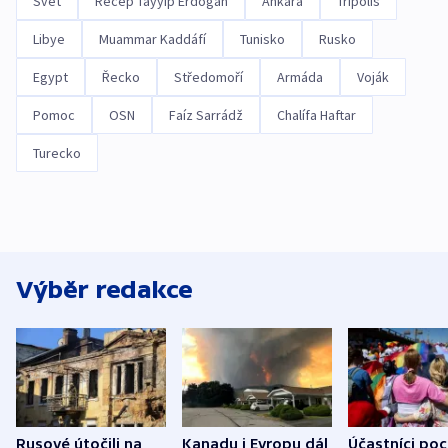
Svět
Recep Tayyip Erdogan
Ankara
Tripolis
Libye
Muammar Kaddáfí
Tunisko
Rusko
Egypt
Řecko
Středomoří
Armáda
Voják
Pomoc
OSN
Faíz Sarrádž
Chalífa Haftar
Turecko
Výběr redakce
Rusové útočili na
Kanadu i Evropu dál
Účastníci po