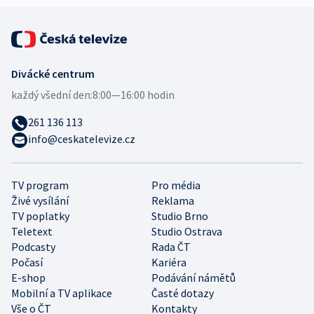
Divácké centrum
každý všední den:
8:00—16:00 hodin
261 136 113
info@ceskatelevize.cz
TV program
Pro média
Živé vysílání
Reklama
TV poplatky
Studio Brno
Teletext
Studio Ostrava
Podcasty
Rada ČT
Počasí
Kariéra
E-shop
Podávání námětů
Mobilní a TV aplikace
Časté dotazy
Vše o ČT
Kontakty