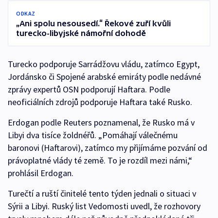
ODKAZ
„Ani spolu nesousedí.“ Řekové zuří kvůli
turecko-libyjské námořní dohodě
Turecko podporuje Sarrádžovu vládu, zatímco Egypt,
Jordánsko či Spojené arabské emiráty podle nedávné
zprávy expertů OSN podporují Haftara. Podle
neoficiálních zdrojů podporuje Haftara také Rusko.
Erdogan podle Reuters poznamenal, že Rusko má v
Libyi dva tisíce žoldnéřů. „Pomáhají válečnému
baronovi (Haftarovi), zatímco my přijímáme pozvání od
právoplatné vlády té země. To je rozdíl mezi námi,“
prohlásil Erdogan.
Turečtí a ruští činitelé tento týden jednali o situaci v
Sýrii a Libyi. Ruský list Vedomosti uvedl, že rozhovory