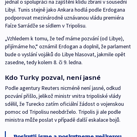
jednal o spolupráci na zajištění klidu zbraní v sousední
Libyi. Tunis stejně jako Ankara hodlá podle Erdogana
podporovat mezinárodně uznávanou vládu premiéra
Faíze Sarrádže se sídlem v Tripolisu.
„Vzhledem k tomu, že teď máme pozvání (od Libye),
přijímáme ho,“ oznámil Erdogan a doplnil, že parlament
bude o vyslání vojáků do Libye hlasovat, jakmile opět
zasedne, tedy kolem 8. či 9. ledna.
Kdo Turky pozval, není jasné
Podle agentury Reuters nicméně není jasné, odkud
pozvání přišlo, jelikož ministr vnitra tripoliské vlády
sdělil, že Turecko zatím oficiální žádost o vojenskou
pomoc od Tripolisu neobdrželo. Tripolis ji ale podle
ministra může poslat v případě další eskalace bojů.
Poskytli jsme a poskytneme veškerou