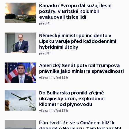
Kanadu i Evropu dál sužují lesní
požáry. V Britské Kolumbii
evakuovali tisíce lidí
před 4
h
Německý ministr po incidentu v
Lipsku varuje před každodenními
hybridními útoky
před 8
h
Americký Senát potvrdil Trumpova
právníka jako ministra spravedlnosti
včera
před 16
h
Do Bulharska pronikl zřejmě
ukrajinský dron, explodoval
kilometr od plynovodu
včera
před 17
h
Írán tvrdí, že se s Ománem blíží k
dohodě o Hormuzu. Tam loď zasáhl