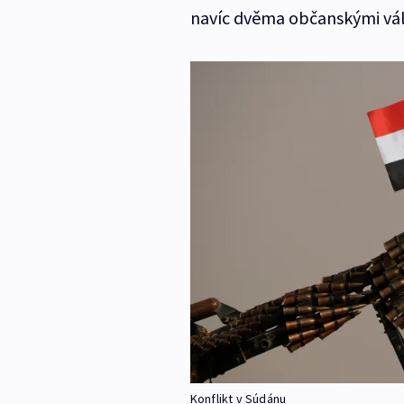
navíc dvěma občanskými válk
Konflikt v Súdánu