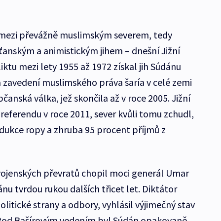
mezi převážně muslimským severem, tedy
anským a animistickým jihem – dnešní Jižní
ktu mezi lety 1955 až 1972 získal jih Súdánu
a zavedení muslimského práva šaría v celé zemi
čanská válka, jež skončila až v roce 2005. Jižní
referendu v roce 2011, sever kvůli tomu zchudl,
odukce ropy a zhruba 95 procent příjmů z
vojenských převratů chopil moci generál Umar
nu tvrdou rukou dalších třicet let. Diktátor
politické strany a odbory, vyhlásil výjimečný stav
. Pod Bašírovým vedením byl Súdán opakovaně