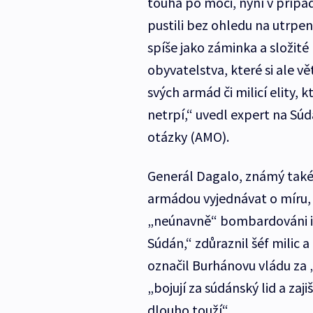
touha po moci, nyní v přípa
pustili bez ohledu na utrpen
spíše jako záminka a složité
obyvatelstva, které si ale vě
svých armád či milicí elity,
netrpí,“ uvedl expert na Sú
otázky (AMO).
Generál Dagalo, známý také 
armádou vyjednávat o míru, 
„neúnavně“ bombardováni i 
Súdán,“ zdůraznil šéf milic a
označil Burhánovu vládu za „
„bojují za súdánský lid a z
dlouho touží“.