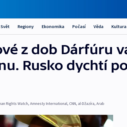
Svět
Regiony
Ekonomika
Počasí
Věda
Kultura
ové z dob Dárfúru v
nu. Rusko dychtí posí
an Rights Watch
,
Amnesty International
,
CNN
,
al-Džazíra
,
Arab