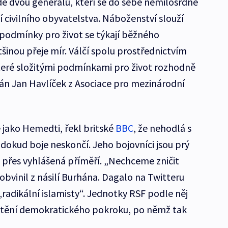
dě dvou generálů, kteří se do sebe nemilosrdně
í civilního obyvatelstva. Náboženství slouží
 podmínky pro život se týkají běžného
tšinou přeje mír. Válčí spolu prostřednictvím
 které složitými podmínkami pro život rozhodně
dán Jan Havlíček z Asociace pro mezinárodní
jako Hemedti, řekl britské
BBC
, že nehodlá s
dokud boje neskončí. Jeho bojovníci jsou prý
přes vyhlášená příměří. „Nechceme zničit
 obvinil z násilí Burhána. Dagalo na Twitteru
radikální islamisty“. Jednotky RSF podle něj
ajištění demokratického pokroku, po němž tak