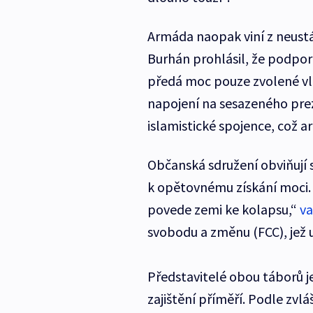
Armáda naopak viní z neustá
Burhán prohlásil, že podporu
předá moc pouze zvolené vlá
napojení na sesazeného pre
islamistické spojence, což 
Občanská sdružení obviňují s
k opětovnému získání moci. 
povede zemi ke kolapsu,“
va
svobodu a změnu (FCC), jež u
Představitelé obou táborů j
zajištění příměří. Podle zv