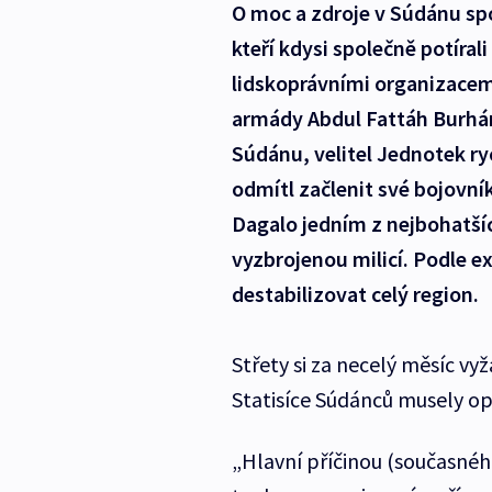
O moc a zdroje v Súdánu spo
kteří kdysi společně potíral
lidskoprávními organizacem
armády Abdul Fattáh Burhán 
Súdánu, velitel Jednotek 
odmítl začlenit své bojovní
Dagalo jedním z nejbohatší
vyzbrojenou milicí. Podle ex
destabilizovat celý region.
Střety si za necelý měsíc vy
Statisíce Súdánců musely op
„Hlavní příčinou (současného