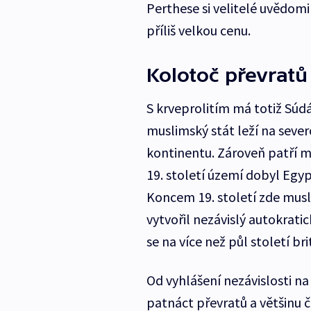
Perthese si velitelé uvědomil
příliš velkou cenu.
Kolotoč převratů
S krveprolitím má totiž Súd
muslimský stát leží na severo
kontinentu. Zároveň patří me
19. století území dobyl Egy
Koncem 19. století zde mus
vytvořil nezávislý autokratic
se na více než půl století 
Od vyhlášení nezávislosti na 
patnáct převratů a většinu č