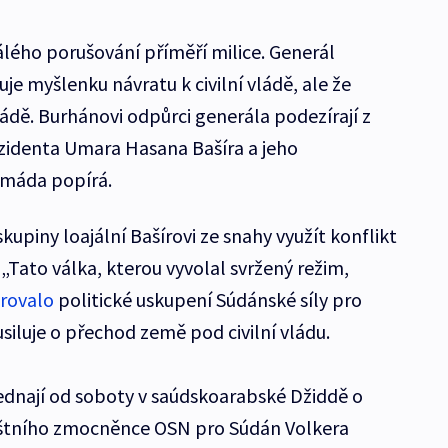
lého porušování příměří milice. Generál
je myšlenku návratu k civilní vládě, ale že
dě. Burhánovi odpůrci generála podezírají z
zidenta Umara Hasana Bašíra a jeho
armáda popírá.
kupiny loajální Bašírovi ze snahy využít konflikt
„Tato válka, kterou vyvolal svržený režim,
rovalo
politické uskupení Súdánské síly pro
siluje o přechod země pod civilní vládu.
ednají od soboty v saúdskoarabské Džiddě o
láštního zmocněnce OSN pro Súdán Volkera