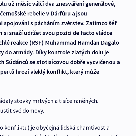
lu už měsíc válčí dva znesváření generálové,
i černošské rebelie v Dárfúru a jsou
i spojováni s pácháním zvěrstev. Zatímco šéf
si snaží udržet svou pozici de facto vládce
rychlé reakce (RSF) Muhammad Hamdan Dagalo
ky do armády. Díky kontrole zlatých dolů je
ch Súdánců se stotisícovou dobře vycvičenou a
pertů hrozí vleklý konflikt, který může
žádaly stovky mrtvých a tisíce raněných.
ustit své domovy.
 konfliktu) je obyčejná lidská chamtivost a