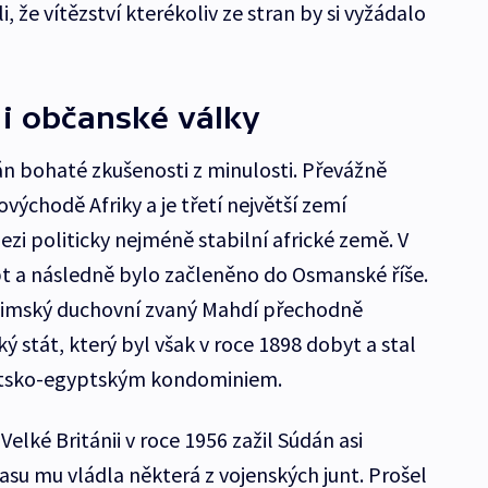
i, že vítězství kterékoliv ze stran by si vyžádalo
 i občanské války
án bohaté zkušenosti z minulosti. Převážně
východě Afriky a je třetí největší zemí
zi politicky nejméně stabilní africké země. V
pt a následně bylo začleněno do Osmanské říše.
limský duchovní zvaný Mahdí přechodně
ký stát, který byl však v roce 1898 dobyt a stal
britsko-egyptským kondominiem.
Velké Británii v roce 1956 zažil Súdán asi
asu mu vládla některá z vojenských junt. Prošel