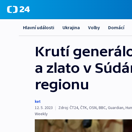
Hlavní události
Ukrajina
Volby
Domácí
Krutí generál
a zlato v Súdá
regionu
ket
12. 5. 2023
|
Zdroj:
ČT24
,
ČTK
,
OSN
,
BBC
,
Guardian
,
Hum
Weekly