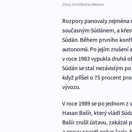
Zdroj:
Umit Bektas/Reuters
Rozpory panovaly zejména 
současným Súdánem, a křesť
Súdán. Během prvního konfli
autonomii. Po jejím zrušení 
v roce 1983 vypukla druhá ob
Súdán se stal nezávislým po 
když přišel o 75 procent pr
vývozu.
V roce 1989 se po jednom z 
Hasan Bašír, který vládl Súdá
Bašír zrušil ústavu, zakázal 
a znovu zavedl právo šaría