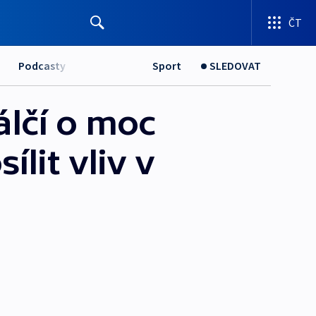
ČT
Podcasty
Sport
SLEDOVAT
álčí o moc
lit vliv v