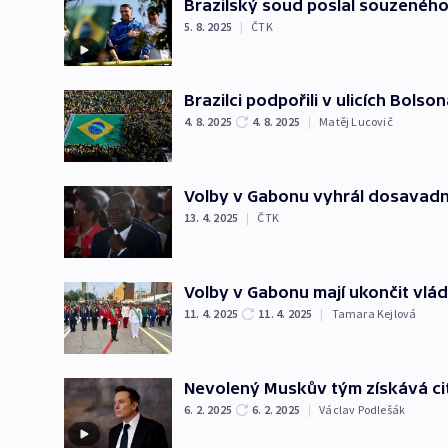
Brazilský soud poslal souzenéh
5. 8. 2025
|
ČTK
Brazilci podpořili v ulicích Bolso
4. 8. 2025
4. 8. 2025
|
Matěj Lucovič
Volby v Gabonu vyhrál dosavadní
13. 4. 2025
|
ČTK
Volby v Gabonu mají ukončit vládu
11. 4. 2025
11. 4. 2025
|
Tamara Kejlová
Nevolený Muskův tým získává cit
6. 2. 2025
6. 2. 2025
|
Václav Podlešák