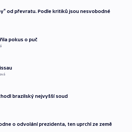
y“ od převratu. Podle kritiků jsou nesvobodné
ila pokus o puč
á
issau
ková
hodl brazilský nejvyšší soud
ne o odvolání prezidenta, ten uprchl ze země