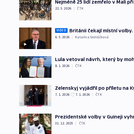
Nejméně 25 lidí zemřelo v Mali p
22. 5. 2026
|
ČTK
Británii čekají místní volb
VIDEO
6. 5. 2026
|
Katarína Sedláčková
Lula vetoval návrh, který by moh
8. 1. 2026
|
ČTK
Zelenskyj vyjádřil po příletu na Ky
7. 1. 2026
7. 1. 2026
|
ČTK
Prezidentské volby v Guineji vy
31. 12. 2025
|
ČTK