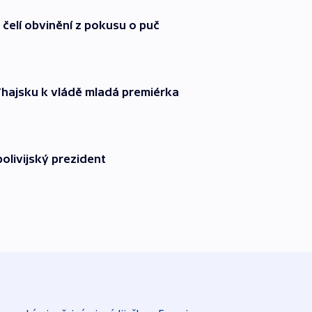
čelí obvinění z pokusu o puč
Thajsku k vládě mladá premiérka
bolivijský prezident