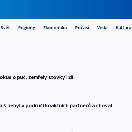
Svět
Regiony
Ekonomika
Počasí
Věda
Kultura
okus o puč, zemřely stovky lidí
š nebyl v područí koaličních partnerů a choval