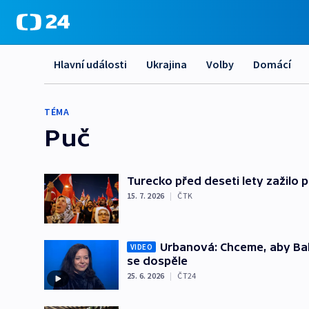
Hlavní události
Ukrajina
Volby
Domácí
TÉMA
Puč
Turecko před deseti lety zažilo p
15. 7. 2026
|
ČTK
Urbanová: Chceme, aby Babi
VIDEO
se dospěle
25. 6. 2026
|
ČT24