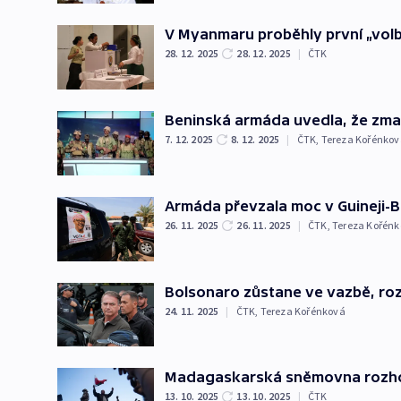
V Myanmaru proběhly první „volb
28. 12. 2025
28. 12. 2025
|
ČTK
Beninská armáda uvedla, že zmař
7. 12. 2025
8. 12. 2025
|
ČTK
,
Tereza Kořénkov
Armáda převzala moc v Guineji-B
26. 11. 2025
26. 11. 2025
|
ČTK
,
Tereza Kořén
Bolsonaro zůstane ve vazbě, roz
24. 11. 2025
|
ČTK
,
Tereza Kořénková
Madagaskarská sněmovna rozhod
13. 10. 2025
13. 10. 2025
|
ČTK