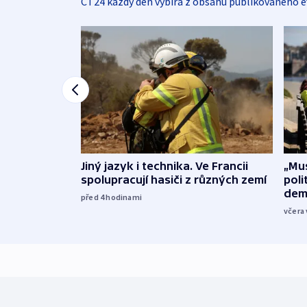
ČT24 každý den vybírá z obsahu publikovaného e
Jiný jazyk i technika. Ve Francii
„Mus
spolupracují hasiči z různých zemí
poli
dem
před 4
hodinami
včera 