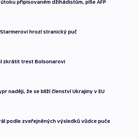
ři útoku připisovaném džihádistům, píše AFP
y. Starmerovi hrozí stranický puč
l zkrátit trest Bolsonarovi
pr naději, že se blíží členství Ukrajiny v EU
hrál podle zveřejněných výsledků vůdce puče