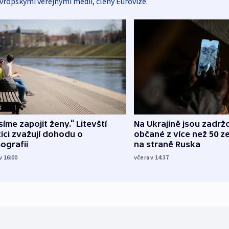
vropskými veřejnými médii, členy Eurovize.
íme zapojit ženy.“ Litevští
Na Ukrajině jsou zadrž
tici zvažují dohodu o
občané z více než 50 ze
ografii
na straně Ruska
v 16:00
včera v 14:37