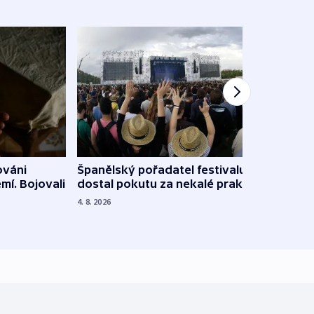
Španělský pořadatel festivalu
ováni
Lesn
dostal pokutu za nekalé praktiky
mí. Bojovali
dopa
zdrav
4. 8. 2026
4. 8. 20