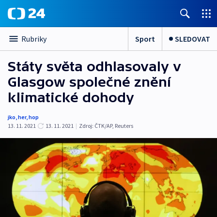
Sport
SLEDOVAT
Rubriky
Státy světa odhlasovaly v
Glasgow společné znění
klimatické dohody
jko
,
her
,
hop
13. 11. 2021
13. 11. 2021
|
Zdroj:
ČTK/AP
,
Reuters