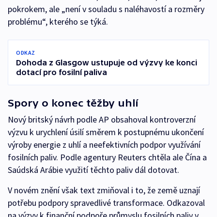
pokrokem, ale „není v souladu s naléhavostí a rozměry
problému“, kterého se týká.
ODKAZ
Dohoda z Glasgow ustupuje od výzvy ke konci
dotací pro fosilní paliva
Spory o konec těžby uhlí
Nový britský návrh podle AP obsahoval kontroverzní
výzvu k urychlení úsilí směrem k postupnému ukončení
výroby energie z uhlí a neefektivních podpor využívání
fosilních paliv. Podle agentury Reuters chtěla ale Čína a
Saúdská Arábie využití těchto paliv dál dotovat.
V novém znění však text zmiňoval i to, že země uznají
potřebu podpory spravedlivé transformace. Odkazoval
na výzvy k finanční podpoře průmyslu fosilních paliv v