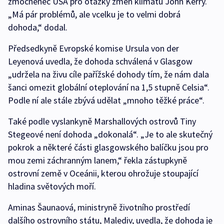
zmocněnec USA pro otázky změn klimatu John Kerry.
„Má pár problémů, ale vcelku je to velmi dobrá
dohoda,“ dodal.
Předsedkyně Evropské komise Ursula von der
Leyenová uvedla, že dohoda schválená v Glasgow
„udržela na živu cíle pařížské dohody tím, že nám dala
šanci omezit globální oteplování na 1,5 stupně Celsia“.
Podle ní ale stále zbývá udělat „mnoho těžké práce“.
Také podle vyslankyně Marshallových ostrovů Tiny
Stegeové není dohoda „dokonalá“. „Je to ale skutečný
pokrok a některé části glasgowského balíčku jsou pro
mou zemi záchranným lanem,“ řekla zástupkyně
ostrovní země v Oceánii, kterou ohrožuje stoupající
hladina světových moří.
Aminas Šaunaová, ministryně životního prostředí
dalšího ostrovního státu, Malediv, uvedla, že dohoda je