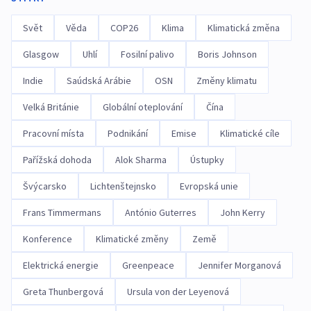
Svět
Věda
COP26
Klima
Klimatická změna
Glasgow
Uhlí
Fosilní palivo
Boris Johnson
Indie
Saúdská Arábie
OSN
Změny klimatu
Velká Británie
Globální oteplování
Čína
Pracovní místa
Podnikání
Emise
Klimatické cíle
Pařížská dohoda
Alok Sharma
Ústupky
Švýcarsko
Lichtenštejnsko
Evropská unie
Frans Timmermans
António Guterres
John Kerry
Konference
Klimatické změny
Země
Elektrická energie
Greenpeace
Jennifer Morganová
Greta Thunbergová
Ursula von der Leyenová