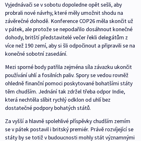
Vyjednávači se v sobotu dopoledne opět sešli, aby
probrali nové návrhy, které měly umožnit shodu na
závěrečné dohodě. Konference COP26 měla skončit už
v pátek, ale protože se nepodařilo dosáhnout konečné
dohody, britští představitelé večer řekli delegátům z
více než 190 zemí, aby si šli odpočinout a připravili se na
konečné sobotní zasedání.
Mezi sporné body patřila zejména síla závazku ukončit
používání uhlí a fosilních paliv. Spory se vedou rovněž
ohledně finanční pomoci poskytované bohatšími státy
těm chudším. Jednání tak zdržel třeba odpor Indie,
která nechtěla slíbit rychlý odklon od uhlí bez
dostatečné podpory bohatých států.
Za vyšší a hlavně spolehlivé příspěvky chudším zemím
se v pátek postavil i britský premiér. Právě rozvíjející se
státy by se totiž v budoucnosti mohly stát významnými