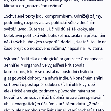
klimatu do „nouzového režimu“.
„Schválené texty jsou kompromisem. Odrážejí zájmy,
podmínky, rozpory a stav politické vůle v dnešním
světě,“ uvedl Guterres. „Učinili důležité kroky, ale
kolektivní politická vůle bohužel nestačila na překonání
některých hlubokých rozporů,“ dodal. „Nestačí to. Je na
čase přejít do nouzového režimu,“ napsal na Twitteru.
Výkonná ředitelka ekologické organizace Greenpeace
Jennifer Morganová ve vyjádření kritizovala
kompromis, který se dostal na poslední chvíli do
glasgowské dohody na návrh Indie. V konečném znění
se hovoří o postupné redukci užívání uhlí k výrobě
elektrické energie, zatímco v původním návrhu se
hovořilo o omezování až k úplnému zavržení spalování
uhlí k energetickým účelům k určitému datu. „Změnili
slovo, ale nemohou změnit signál, který vychází z této