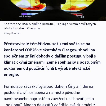
Konference OSN o změně klimatu (COP 26) a summit světových
lídrů v britském Glasgow
Zdroj:
Reuters
Představitelé téměř dvou set zemí světa se na
konferenci COP26 ve skotském Glasgow shodli na
společném znění dohody o dalším postupu v boji s
klimatickými změnami. Země souhlasily s postupným
odklonem od používání uhlí k výrobě elektrické
energie.
Formulace závazku byla pod tlakem Číny a Indie na
poslední chvíli oslabena a namísto původně
navrhovaného naprostého zavržení uhlí hovoří jen o
„odklonu“. Mnoho delegátů vyjádřilo své zklamání z