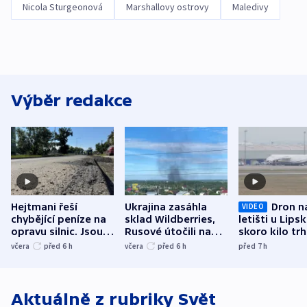
Nicola Sturgeonová
Marshallovy ostrovy
Maledivy
Výběr redakce
Hejtmani řeší
Ukrajina zasáhla
Dron n
VIDEO
chybějící peníze na
sklad Wildberries,
letišti u Lips
opravu silnic. Jsou
Rusové útočili na
skoro kilo trh
nenárokové, namítá
trh, hasiče či
indicie ukazuj
včera
před 6
h
včera
před 6
h
před 7
h
ministerstvo
stadion
Rusko
Aktuálně z rubriky
Svět