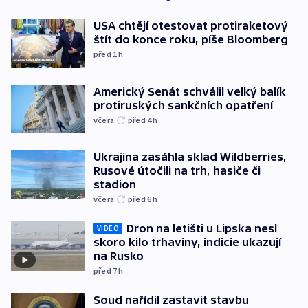
USA chtějí otestovat protiraketový
štít do konce roku, píše Bloomberg
před 1
h
Americký Senát schválil velký balík
protiruských sankčních opatření
včera
před 4
h
Ukrajina zasáhla sklad Wildberries,
Rusové útočili na trh, hasiče či
stadion
včera
před 6
h
Dron na letišti u Lipska nesl
VIDEO
skoro kilo trhaviny, indicie ukazují
na Rusko
před 7
h
Soud nařídil zastavit stavbu