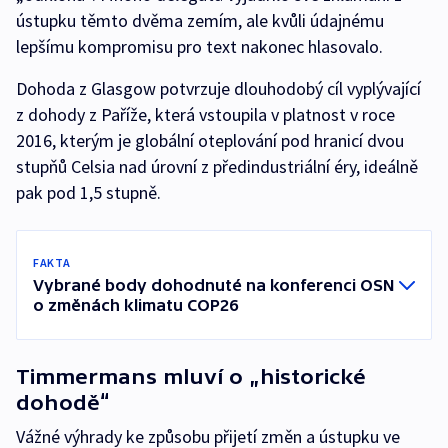
ústupku těmto dvěma zemím, ale kvůli údajnému
lepšímu kompromisu pro text nakonec hlasovalo.
Dohoda z Glasgow potvrzuje dlouhodobý cíl vyplývající
z dohody z Paříže, která vstoupila v platnost v roce
2016, kterým je globální oteplování pod hranicí dvou
stupňů Celsia nad úrovní z předindustriální éry, ideálně
pak pod 1,5 stupně.
FAKTA
Vybrané body dohodnuté na konferenci OSN
o změnách klimatu COP26
Timmermans mluví o „historické
dohodě“
Vážné výhrady ke způsobu přijetí změn a ústupku ve