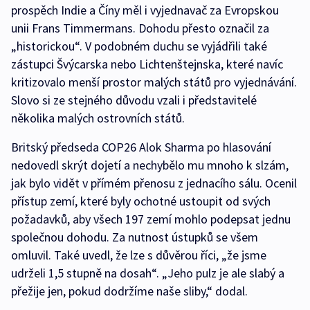
prospěch Indie a Číny měl i vyjednavač za Evropskou
unii Frans Timmermans. Dohodu přesto označil za
„historickou“. V podobném duchu se vyjádřili také
zástupci Švýcarska nebo Lichtenštejnska, které navíc
kritizovalo menší prostor malých států pro vyjednávání.
Slovo si ze stejného důvodu vzali i představitelé
několika malých ostrovních států.
Britský předseda COP26 Alok Sharma po hlasování
nedovedl skrýt dojetí a nechybělo mu mnoho k slzám,
jak bylo vidět v přímém přenosu z jednacího sálu. Ocenil
přístup zemí, které byly ochotné ustoupit od svých
požadavků, aby všech 197 zemí mohlo podepsat jednu
společnou dohodu. Za nutnost ústupků se všem
omluvil. Také uvedl, že lze s důvěrou říci, „že jsme
udrželi 1,5 stupně na dosah“. „Jeho pulz je ale slabý a
přežije jen, pokud dodržíme naše sliby,“ dodal.