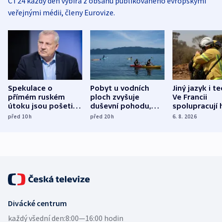
ČT24 každý den vybírá z obsahu publikovaného evropskými
veřejnými médii, členy Eurovize.
Spekulace o
Pobyt u vodních
Jiný jazyk i t
přímém ruském
ploch zvyšuje
Ve Francii
útoku jsou pošetilé,
duševní pohodu,
spolupracují h
míní estonský
ukázala
různých zemí
před 10
h
před 20
h
6. 8. 2026
bezpečnostní
mezinárodní studie
expert
Divácké centrum
každý všední den:
8:00—16:00 hodin