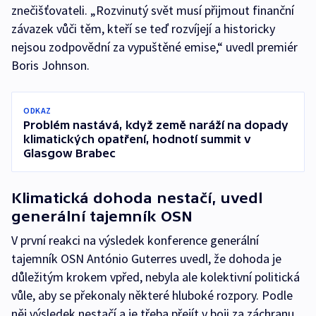
znečišťovateli. „Rozvinutý svět musí přijmout finanční
závazek vůči těm, kteří se teď rozvíjejí a historicky
nejsou zodpovědní za vypuštěné emise,“ uvedl premiér
Boris Johnson.
ODKAZ
Problém nastává, když země naráží na dopady
klimatických opatření, hodnotí summit v
Glasgow Brabec
Klimatická dohoda nestačí, uvedl
generální tajemník OSN
V první reakci na výsledek konference generální
tajemník OSN António Guterres uvedl, že dohoda je
důležitým krokem vpřed, nebyla ale kolektivní politická
vůle, aby se překonaly některé hluboké rozpory. Podle
něj výsledek nestačí a je třeba přejít v boji za záchranu