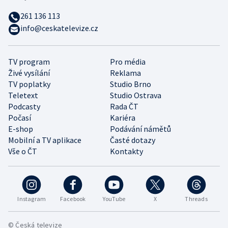
261 136 113
info@ceskatelevize.cz
TV program
Pro média
Živé vysílání
Reklama
TV poplatky
Studio Brno
Teletext
Studio Ostrava
Podcasty
Rada ČT
Počasí
Kariéra
E-shop
Podávání námětů
Mobilní a TV aplikace
Časté dotazy
Vše o ČT
Kontakty
Instagram
Facebook
YouTube
X
Threads
© Česká televize