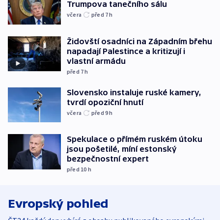
Trumpova tanečního sálu
včera
před 7
h
Židovští osadníci na Západním břehu
napadají Palestince a kritizují i
vlastní armádu
před 7
h
Slovensko instaluje ruské kamery,
tvrdí opoziční hnutí
včera
před 9
h
Spekulace o přímém ruském útoku
jsou pošetilé, míní estonský
bezpečnostní expert
před 10
h
Evropský pohled