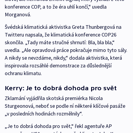
konference COP, a to že éra uhlí končí,“ uvedla
Morganová.
Švédská klimatická aktivistka Greta Thunbergová na
Twitteru napsala, že klimatická konference COP26
skončila. „Tady máte stručné shrnutí: Bla, bla bla,“
uvedla. „Ale opravdová práce pokračuje mimo tyto sály.
A nikdy se nevzdáme, nikdy,“ dodala aktivistka, která
inspirovala rozsáhlé demonstrace za důslednější
ochranu klimatu.
Kerry: Je to dobrá dohoda pro svět
Zklamání vyjádřila skotská premiérka Nicola
Sturgeonová, neboť se podle ní některé klíčové pasáže
„v posledních hodinách rozmělnily“.
„Je to dobrá dohoda pro svět,“ řekl agentuře AP