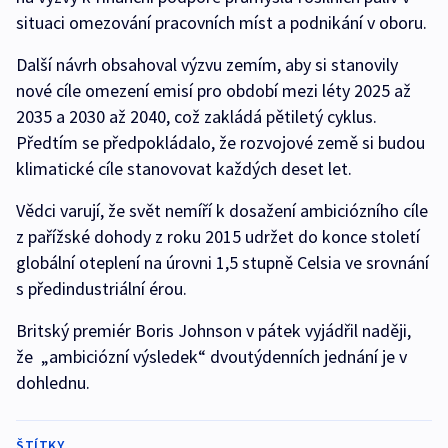
situaci omezování pracovních míst a podnikání v oboru.
Další návrh obsahoval výzvu zemím, aby si stanovily
nové cíle omezení emisí pro období mezi léty 2025 až
2035 a 2030 až 2040, což zakládá pětiletý cyklus.
Předtím se předpokládalo, že rozvojové země si budou
klimatické cíle stanovovat každých deset let.
Vědci varují, že svět nemíří k dosažení ambiciózního cíle
z pařížské dohody z roku 2015 udržet do konce století
globální oteplení na úrovni 1,5 stupně Celsia ve srovnání
s předindustriální érou.
Britský premiér Boris Johnson v pátek vyjádřil naději,
že „ambiciózní výsledek“ dvoutýdenních jednání je v
dohlednu.
ŠTÍTKY