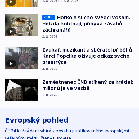
4. 8. 2026
4. 8. 2026
Horko a sucho svědčí vosám.
VIDEO
Hnízda bobtnají, přibývá zásahů
záchranářů
3. 8. 2026
Zvukař, muzikant a sběratel příběhů
Karel Popelka oživuje odkaz svého
prastrýce
3. 8. 2026
Zaměstnanec ČNB stíhaný za krádež
milionů je ve vazbě
1. 8. 2026
Evropský pohled
ČT24 každý den vybírá z obsahu publikovaného evropskými
veřejnými médii, členy Eurovize.