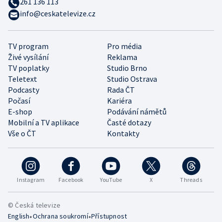
261 136 113
info@ceskatelevize.cz
TV program
Pro média
Živé vysílání
Reklama
TV poplatky
Studio Brno
Teletext
Studio Ostrava
Podcasty
Rada ČT
Počasí
Kariéra
E-shop
Podávání námětů
Mobilní a TV aplikace
Časté dotazy
Vše o ČT
Kontakty
Instagram
Facebook
YouTube
X
Threads
© Česká televize
•
•
English
Ochrana soukromí
Přístupnost