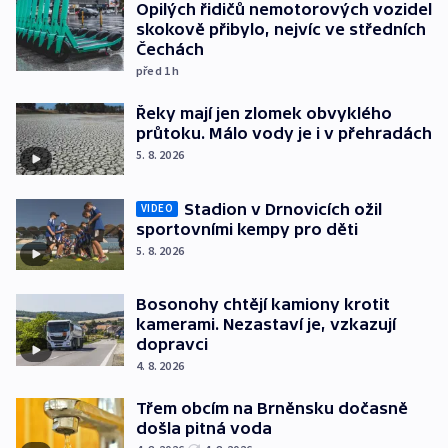
Opilých řidičů nemotorových vozidel
skokově přibylo, nejvíc ve středních
Čechách
před 1
h
Řeky mají jen zlomek obvyklého
průtoku. Málo vody je i v přehradách
5. 8. 2026
Stadion v Drnovicích ožil
VIDEO
sportovními kempy pro děti
5. 8. 2026
Bosonohy chtějí kamiony krotit
kamerami. Nezastaví je, vzkazují
dopravci
4. 8. 2026
Třem obcím na Brněnsku dočasně
došla pitná voda