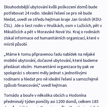
Dlouhodobější ubytování kvůli poškození domů bude
potřebovat 24 rodin. Ideální řešení se pro ně bude
hledat, uvedl ve středu hejtman kraje Jan Grolich (KDU-
ČSL). Jde o šest rodin v Hruškách, osm v Lužicích, pět v
Mikulčicích a pět v Moravské Nové Vsi. Kraj o rodinách
získal informace od humanitárních organizací, které v
místě působí.
„Máme k tomu připravenou řadu nabídek na nějaké
mobilní ubytování, dočasné ubytování, které budeme
předávat obcím. Humanitární organizace by pak ve
spolupráci s obcemi měly jednat s jednotlivými
rodinami a hledat pro ně ideální řešení a samozřejmě
způsob financování,“ uvedl hejtman.
Tornádo a bouře v několika obcích u Hodonína
předminulý týden poničily asi 1200 domů, celkem 185