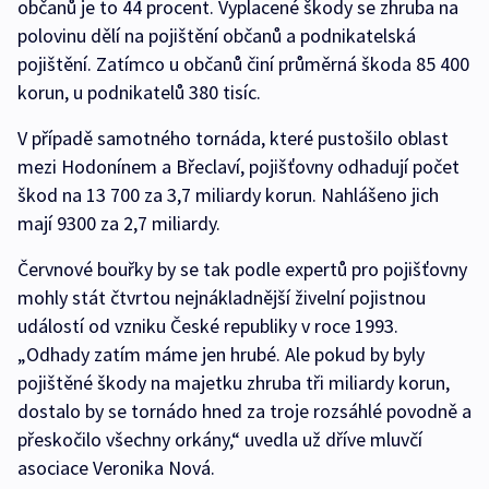
občanů je to 44 procent. Vyplacené škody se zhruba na
polovinu dělí na pojištění občanů a podnikatelská
pojištění. Zatímco u občanů činí průměrná škoda 85 400
korun, u podnikatelů 380 tisíc.
V případě samotného tornáda, které pustošilo oblast
mezi Hodonínem a Břeclaví, pojišťovny odhadují počet
škod na 13 700 za 3,7 miliardy korun. Nahlášeno jich
mají 9300 za 2,7 miliardy.
Červnové bouřky by se tak podle expertů pro pojišťovny
mohly stát čtvrtou nejnákladnější živelní pojistnou
událostí od vzniku České republiky v roce 1993.
„Odhady zatím máme jen hrubé. Ale pokud by byly
pojištěné škody na majetku zhruba tři miliardy korun,
dostalo by se tornádo hned za troje rozsáhlé povodně a
přeskočilo všechny orkány,“ uvedla už dříve mluvčí
asociace Veronika Nová.