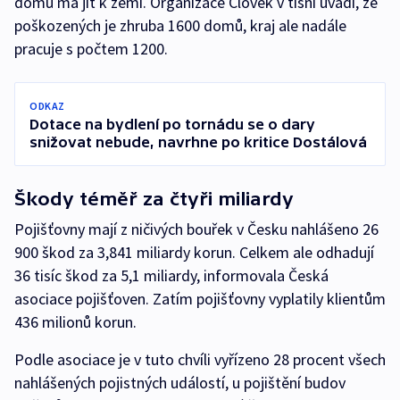
domů má jít k zemi. Organizace Člověk v tísni uvádí, že
poškozených je zhruba 1600 domů, kraj ale nadále
pracuje s počtem 1200.
ODKAZ
Dotace na bydlení po tornádu se o dary
snižovat nebude, navrhne po kritice Dostálová
Škody téměř za čtyři miliardy
Pojišťovny mají z ničivých bouřek v Česku nahlášeno 26
900 škod za 3,841 miliardy korun. Celkem ale odhadují
36 tisíc škod za 5,1 miliardy, informovala Česká
asociace pojišťoven. Zatím pojišťovny vyplatily klientům
436 milionů korun.
Podle asociace je v tuto chvíli vyřízeno 28 procent všech
nahlášených pojistných událostí, u pojištění budov