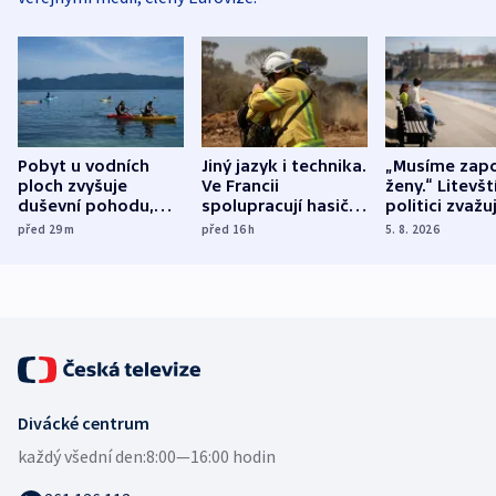
Pobyt u vodních
Jiný jazyk i technika.
„Musíme zapo
ploch zvyšuje
Ve Francii
ženy.“ Litevšt
duševní pohodu,
spolupracují hasiči z
politici zvažuj
ukázala
různých zemí
dohodu o
před 29
m
před 16
h
5. 8. 2026
mezinárodní studie
demografii
Divácké centrum
každý všední den:
8:00—16:00 hodin