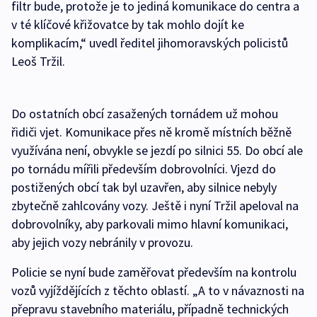
filtr bude, protože je to jediná komunikace do centra a
v té klíčové křižovatce by tak mohlo dojít ke
komplikacím,“ uvedl ředitel jihomoravských policistů
Leoš Tržil.
Do ostatních obcí zasažených tornádem už mohou
řidiči vjet. Komunikace přes ně kromě místních běžně
využívána není, obvykle se jezdí po silnici 55. Do obcí ale
po tornádu mířili především dobrovolníci. Vjezd do
postižených obcí tak byl uzavřen, aby silnice nebyly
zbytečně zahlcovány vozy. Ještě i nyní Tržil apeloval na
dobrovolníky, aby parkovali mimo hlavní komunikaci,
aby jejich vozy nebránily v provozu.
Policie se nyní bude zaměřovat především na kontrolu
vozů vyjíždějících z těchto oblastí. „A to v návaznosti na
přepravu stavebního materiálu, případně technických