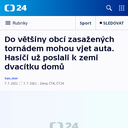
Sport
SLEDOVAT
Rubriky
Do většiny obcí zasažených
tornádem mohou vjet auta.
Hasiči už poslali k zemi
dvacítku domů
ton
,
mvr
7. 7. 2021
7. 7. 2021
|
Zdroj:
ČTK
,
ČT24