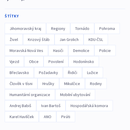
ŠTÍTKY
Jihomoravský kraj
Regiony
Tornádo
Pohroma
Živel
Krizový štáb
Jan Grolich
KDU-ČSL
Moravská Nová Ves
Hasiči
Demolice
Policie
Vjezd
Obce
Povolení
Hodonínsko
Břeclavsko
Požadavky
Řidiči
Lužice
Člověk v tísni
Hrušky
Mikulčice
Rodiny
Humanitární organizace
Mobilní ubytování
Andrej Babiš
Ivan Bartoš
Hospodářská komora
Karel Havlíček
ANO
Piráti