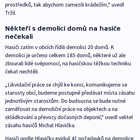
prostředků, tak abychom zamezili krádežím,“ uvedl
Tržil.
Někteří s demolicí domů na hasiče
nečekali
Hasiči zatím v obcích řídili demolici 20 domů. K
demolici je určeno celkem 185 domů, některé už ale
zbourali lidé svépomocí, na hasičskou těžkou techniku
čekat nechtěli.
„Likvidační práce se chýlí ke konci, komunikujeme se
starosty obcí, budeme postupně předávat místa zásahu
jednotlivým starostům. Do budoucna se bude nutné
zaměřovat na demoliční práce na objektech a na
skládkování a převozy dočasných deponií,“ uvedl velitel
zásahu hasičů Michal Hlavička.
Hasiči podle Hlavičky evidují 41 požadavků na demolice.