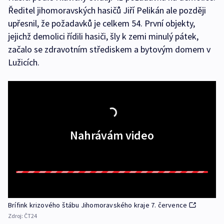
Ředitel jihomoravských hasičů Jiří Pelikán ale později
upřesnil, že požadavků je celkem 54. První objekty,
jejichž demolici řídili hasiči, šly k zemi minulý pátek,
začalo se zdravotním střediskem a bytovým domem v
Lužicích.
Nahrávám video
Brífink krizového štábu Jihomoravského kraje 7. července
Zdroj:
ČT24