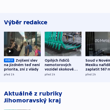
Výběr redakce
Zvýšení slev
Opilých řidičů
Soud v Nové
VIDEO
na jízdném teď není
nemotorových
Mexiku nařídi
priorita, zní z vlády
vozidel skokově
zaplatit 567 
přibylo, nejvíc ve
dolarů kvůli 
před 1
h
před 1
h
před 2
h
středních Čechách
způsobené d
Aktuálně z rubriky
Jihomoravský kraj