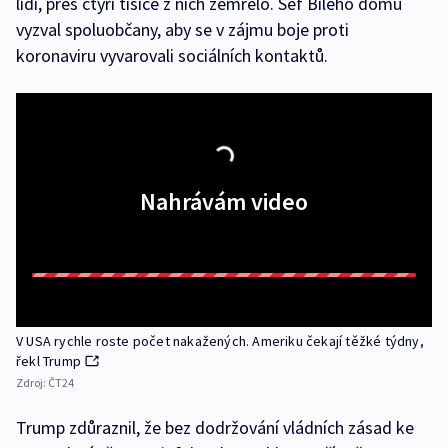
lidí, přes čtyři tisíce z nich zemřelo. Šéf Bílého domu
vyzval spoluobčany, aby se v zájmu boje proti
koronaviru vyvarovali sociálních kontaktů.
Nahrávám video
V USA rychle roste počet nakažených. Ameriku čekají těžké týdny,
řekl Trump
Zdroj:
ČT24
Trump zdůraznil, že bez dodržování vládních zásad ke