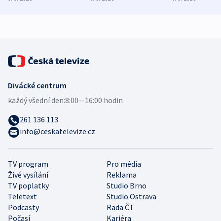
zdravotní rady
bezpečnostní
mezinárodní 
expert
Divácké centrum
každý všední den:
8:00—16:00 hodin
261 136 113
info@ceskatelevize.cz
TV program
Pro média
Živé vysílání
Reklama
TV poplatky
Studio Brno
Teletext
Studio Ostrava
Podcasty
Rada ČT
Počasí
Kariéra