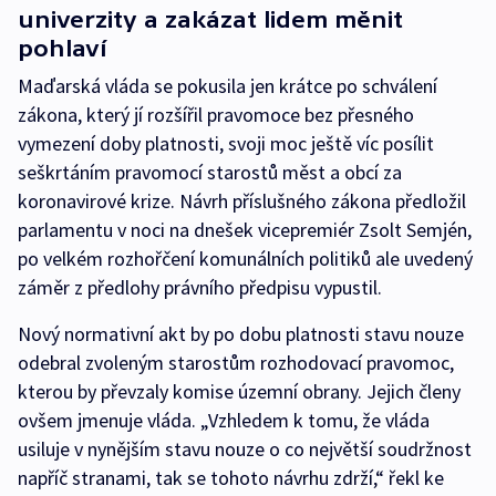
univerzity a zakázat lidem měnit
pohlaví
Maďarská vláda se pokusila jen krátce po schválení
zákona, který jí rozšířil pravomoce bez přesného
vymezení doby platnosti, svoji moc ještě víc posílit
seškrtáním pravomocí starostů měst a obcí za
koronavirové krize. Návrh příslušného zákona předložil
parlamentu v noci na dnešek vicepremiér Zsolt Semjén,
po velkém rozhořčení komunálních politiků ale uvedený
záměr z předlohy právního předpisu vypustil.
Nový normativní akt by po dobu platnosti stavu nouze
odebral zvoleným starostům rozhodovací pravomoc,
kterou by převzaly komise územní obrany. Jejich členy
ovšem jmenuje vláda. „Vzhledem k tomu, že vláda
usiluje v nynějším stavu nouze o co největší soudržnost
napříč stranami, tak se tohoto návrhu zdrží,“ řekl ke