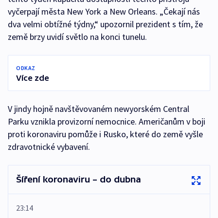
vyčerpají města New York a New Orleans. „Čekají nás
dva velmi obtížné týdny,“ upozornil prezident s tím, že
země brzy uvidí světlo na konci tunelu.
ODKAZ
Více zde
V jindy hojně navštěvovaném newyorském Central
Parku vznikla provizorní nemocnice. Američanům v boji
proti koronaviru pomůže i Rusko, které do země vyšle
zdravotnické vybavení.
Šíření koronaviru – do dubna
23:14