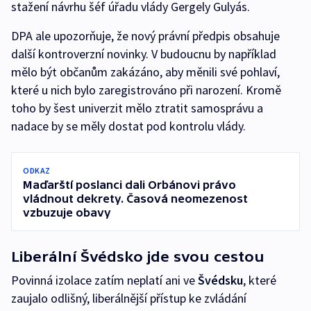
stažení návrhu šéf úřadu vlády Gergely Gulyás.
DPA ale upozorňuje, že nový právní předpis obsahuje
další kontroverzní novinky. V budoucnu by například
mělo být občanům zakázáno, aby měnili své pohlaví,
které u nich bylo zaregistrováno při narození. Kromě
toho by šest univerzit mělo ztratit samosprávu a
nadace by se měly dostat pod kontrolu vlády.
ODKAZ
Maďarští poslanci dali Orbánovi právo
vládnout dekrety. Časová neomezenost
vzbuzuje obavy
Liberální Švédsko jde svou cestou
Povinná izolace zatím neplatí ani ve
Švédsku
, které
zaujalo odlišný, liberálnější přístup ke zvládání