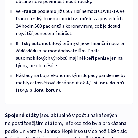
občané nově povinnost nosit roušky.
Ve
Francii
podlehlo již 6507 lidí nemoci COVID-19. Ve
francouzských nemocnicích zemřelo za posledních
24 hodin 588 pacientů s koronavirem, což je dosud
největší jednodenní nárůst.
Britský
automobilový průmysl je ve finanční nouzi a
žádá vládu o pomoc dodavatelům. Podle
automobilových výrobců mají někteří peníze jen na
týdny, nikoli měsíce.
Náklady na boj s ekonomickými dopady pandemie by
mohly celosvětově dosáhnout až
4,1 bilionu dolarů
(104,5 bilionu korun)
.
Spojené státy
jsou aktuálně v počtu nakažených
nejpostiženějším státem, infekce zde byla prokázána
podle Univerzity Johnse Hopkinse u více než 189 tisíc