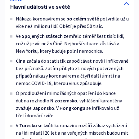
Hlavní události ve světě
Nákaza koronavirem se
po celém světě
potvrdila už u
více než milionu lidí. Obětí je přes 50 tisíc.
Ve
Spojených státech
zemřelo téměř šest tisíc lidí,
což už je víc než v Číně. Nejhorší situace zůstává v
New Yorku, který buduje polní nemocnice.
Čína
začala do statistik započítávat nově i infikované
bez příznaků. Zatím přibylo 31 nových potvrzených
případů nákazy koronavirem a čtyři další úmrtí na
nemoc COVID-19, kterou virus způsobuje.
O prodloužení mimořádných opatření do konce
dubna rozhodlo
Nizozemsko
, vyhlášení karantény
zvažuje
Japonsko
. V
Hongkongu
se infikovalo už
třetí domácí zvíře.
V
Turecku
se kvůli koronaviru rozšíří zákaz vycházení
na lidi mladší 20 let a na veřejných místech budou mít