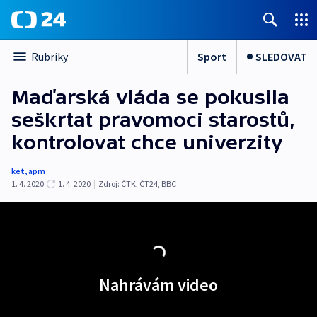
Sport
SLEDOVAT
Rubriky
Maďarská vláda se pokusila
seškrtat pravomoci starostů,
kontrolovat chce univerzity
ket
,
apm
1. 4. 2020
1. 4. 2020
|
Zdroj:
ČTK
,
ČT24
,
BBC
Nahrávám video