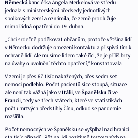
Německá
kancléřka Angela Merkelová ve středu
jednala s ministerskými předsedy jednotlivých
spolkových zemí a oznámila, že země prodlužuje
mimořádná opatření do 19. dubna.
„Chci srdečně poděkovat občanům, protože většina lidí
v Německu dodržuje omezení kontaktu a přispívá tím k
ochraně lidí. Ale musíme lidem také říci, že je příliš brzy
na úvahy o uvolnění těchto opatření,“ konstatovala.
V zemi je přes 67 tisíc nakažených, přes sedm set
nemoci podlehlo. Počet pacientů sice stoupá, situace
ale není tak vážná jako v
Itálii
, ve
Španělsku
či ve
Francii
, tedy ve třech státech, které ve statistikách
počtu mrtvých předstihly Čínu, odkud se pandemie
rozšířila.
Počet nemocných ve Španělsku se vyšplhal nad hranici
sta tisíc případů. Pětina lidí pozitivně testovaných na