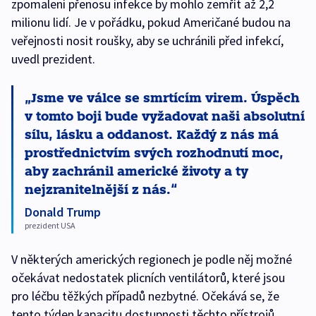
zpomalení přenosu infekce by mohlo zemřít až 2,2
milionu lidí. Je v pořádku, pokud Američané budou na
veřejnosti nosit roušky, aby se uchránili před infekcí,
uvedl prezident.
Jsme ve válce se smrtícím virem. Úspěch
v tomto boji bude vyžadovat naši absolutní
sílu, lásku a oddanost. Každý z nás má
prostřednictvím svých rozhodnutí moc,
aby zachránil americké životy a ty
nejzranitelnější z nás.
Donald Trump
prezident USA
V některých amerických regionech je podle něj možné
očekávat nedostatek plicních ventilátorů, které jsou
pro léčbu těžkých případů nezbytné. Očekává se, že
tento týden kapacitu dostupnosti těchto přístrojů