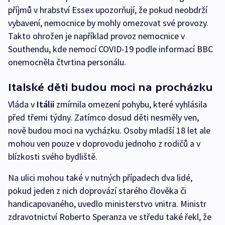
příjmů v hrabství Essex upozorňují, že pokud neobdrží
vybavení, nemocnice by mohly omezovat své provozy.
Takto ohrožen je například provoz nemocnice v
Southendu, kde nemocí COVID-19 podle informací BBC
onemocněla čtvrtina personálu.
Italské děti budou moci na procházku
Vláda v
Itálii
zmírnila omezení pohybu, které vyhlásila
před třemi týdny. Zatímco dosud děti nesměly ven,
nově budou moci na vycházku. Osoby mladší 18 let ale
mohou ven pouze v doprovodu jednoho z rodičů a v
blízkosti svého bydliště.
Na ulici mohou také v nutných případech dva lidé,
pokud jeden z nich doprovází starého člověka či
handicapovaného, uvedlo ministerstvo vnitra. Ministr
zdravotnictví Roberto Speranza ve středu také řekl, že