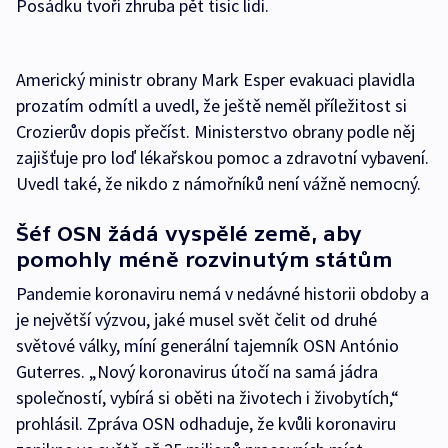
Posádku tvoří zhruba pět tisíc lidí.
Americký ministr obrany Mark Esper evakuaci plavidla
prozatím odmítl a uvedl, že ještě neměl příležitost si
Crozierův dopis přečíst. Ministerstvo obrany podle něj
zajišťuje pro loď lékařskou pomoc a zdravotní vybavení.
Uvedl také, že nikdo z námořníků není vážně nemocný.
Šéf OSN žádá vyspělé země, aby
pomohly méně rozvinutým státům
Pandemie koronaviru nemá v nedávné historii obdoby a
je největší výzvou, jaké musel svět čelit od druhé
světové války, míní generální tajemník OSN António
Guterres. „Nový koronavirus útočí na samá jádra
společností, vybírá si oběti na životech i živobytích,“
prohlásil. Zpráva OSN odhaduje, že kvůli koronaviru