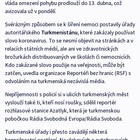
vláda omezení pohybu prodlouží do 13. dubna, což
avizovala už v pondělí.
Svérázným způsobem se k šíření nemoci postavily úřady
autoritářského
Turkmenistánu
, které zakázaly používat
slovo koronavirus. To se nesmí objevit na stránkách a v
relacích státních médií, ale ani ve zdravotnických
brožurkách distribuovaných ve školách či nemocnicích.
Kdo zakázané slovo použije na veřejnosti, může být
zatčen, uvedla organizace Reportéři bez hranic (RSF) s
odvoláním na turkmenská nezávislá média.
Nepříjemnosti s policií si v ulicích turkmenských měst
vyslouží také ti, kteří nosí roušky, sdělil reportér
rozhlasové stanice Azatlyk, která je turkmenskou
pobočkou Rádia Svobodná Evropa/Rádia Svoboda.
Turkmenské úřady i přesto zavádějí některá
bezpečnostní opatření. Na vlakových a autobusových