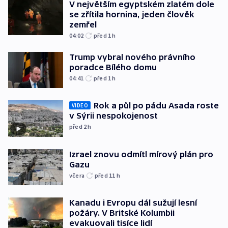
V největším egyptském zlatém dole
se zřítila hornina, jeden člověk
zemřel
04:02
před 1
h
Trump vybral nového právního
poradce Bílého domu
04:41
před 1
h
Rok a půl po pádu Asada roste
VIDEO
v Sýrii nespokojenost
před 2
h
Izrael znovu odmítl mírový plán pro
Gazu
včera
před 11
h
Kanadu i Evropu dál sužují lesní
požáry. V Britské Kolumbii
evakuovali tisíce lidí