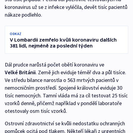
koronavirus už se z infekce vyléčila, devět tisíc pacientů
nákaze podlehlo.
ODKAZ
V Lombardii zemřelo kvůli koronaviru dalších
381 lidí, nejméně za poslední týden
Dál prudce narůstá počet obětí koronaviru ve
Velké
Británii
. Země jich eviduje téměř dva a půl tisíce.
Ve středu bilance narostla o 563 mrtvých pacientů v
nemocničním prostředí. Spojené království eviduje 30
tisíc nemocných. Tamní vláda má za cíl testovat 25 tisíc
vzorků denně, přičemž například v pondělí laboratoře
otestovaly osm tisíc vzorků.
Ostrovní zdravotnictví se kvůli nedostatku ochranných
pomůcek ocitá pod tlakem. Někteří lékaři z urgentních