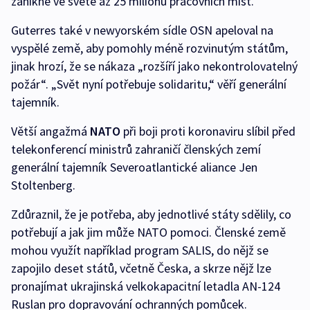
zanikne ve světě až 25 milionů pracovních míst.
Guterres také v newyorském sídle OSN apeloval na
vyspělé země, aby pomohly méně rozvinutým státům,
jinak hrozí, že se nákaza „rozšíří jako nekontrolovatelný
požár“. „Svět nyní potřebuje solidaritu,“ věří generální
tajemník.
Větší angažmá
NATO
při boji proti koronaviru slíbil před
telekonferencí ministrů zahraničí členských zemí
generální tajemník Severoatlantické aliance Jen
Stoltenberg.
Zdůraznil, že je potřeba, aby jednotlivé státy sdělily, co
potřebují a jak jim může NATO pomoci. Členské země
mohou využít například program SALIS, do nějž se
zapojilo deset států, včetně Česka, a skrze nějž lze
pronajímat ukrajinská velkokapacitní letadla AN-124
Ruslan pro dopravování ochranných pomůcek.