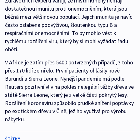
Zdravotničtí experti varují, že místní kmeny nemají
dostatečnou imunitu proti onemocněním, která jsou
běžná mezi většinovou populací. Jejich imunita je navíc
často oslabena podvýživou, žloutenkou typu B a
respiračními onemocněními. To by mohlo vést k
rychlému rozšíření viru, který by si mohl vyžádat řadu
obětí.
V
Africe
je zatím přes 5400 potvrzených případů, z toho
přes 170 lidí zemřelo. První pacienty ohlásily nově
Burundi a Sierra Leone. Nynější pandemie má podle
Reuters pozitivní vliv na pokles nelegální těžby dřeva ve
státě Sierra Leone, který je z velké části pokrytý lesy.
Rozšíření koronaviru způsobilo prudké snížení poptávky
po exotickém dřevu v Číně, jež ho využívá pro výrobu
nábytku.
ŠTÍTKY