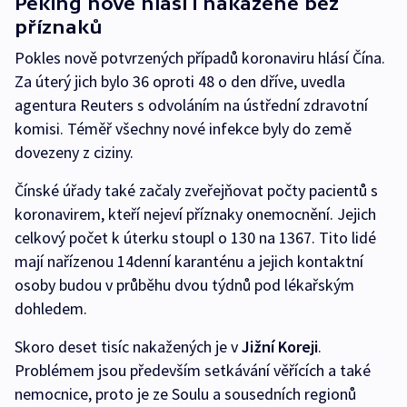
Peking nově hlásí i nakažené bez
příznaků
Pokles nově potvrzených případů koronaviru hlásí Čína.
Za úterý jich bylo 36 oproti 48 o den dříve, uvedla
agentura Reuters s odvoláním na ústřední zdravotní
komisi. Téměř všechny nové infekce byly do země
dovezeny z ciziny.
Čínské úřady také začaly zveřejňovat počty pacientů s
koronavirem, kteří nejeví příznaky onemocnění. Jejich
celkový počet k úterku stoupl o 130 na 1367. Tito lidé
mají nařízenou 14denní karanténu a jejich kontaktní
osoby budou v průběhu dvou týdnů pod lékařským
dohledem.
Skoro deset tisíc nakažených je v
Jižní Koreji
.
Problémem jsou především setkávání věřících a také
nemocnice, proto je ze Soulu a sousedních regionů