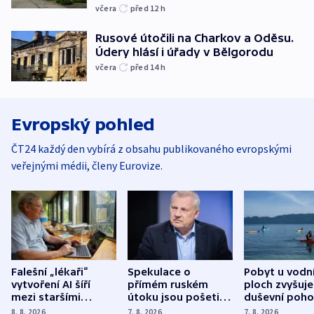
včera
před 12
h
Rusové útočili na Charkov a Oděsu.
Údery hlásí i úřady v Bělgorodu
včera
před 14
h
Evropský pohled
ČT24 každý den vybírá z obsahu publikovaného evropskými
veřejnými médii, členy Eurovize.
Falešní „lékaři“
Spekulace o
Pobyt u vodn
vytvoření AI šíří
přímém ruském
ploch zvyšuje
mezi staršími
útoku jsou pošetilé,
duševní poho
Poláky nebezpečné
míní estonský
ukázala
8. 8. 2026
7. 8. 2026
7. 8. 2026