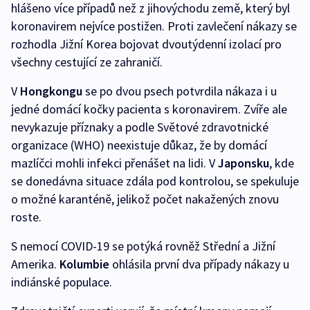
hlášeno více případů než z jihovýchodu země, který byl
koronavirem nejvíce postižen. Proti zavlečení nákazy se
rozhodla Jižní Korea bojovat dvoutýdenní izolací pro
všechny cestující ze zahraničí.
V
Hongkongu
se po dvou psech potvrdila nákaza i u
jedné domácí kočky pacienta s koronavirem. Zvíře ale
nevykazuje příznaky a podle Světové zdravotnické
organizace (WHO) neexistuje důkaz, že by domácí
mazlíčci mohli infekci přenášet na lidi. V
Japonsku
, kde
se donedávna situace zdála pod kontrolou, se spekuluje
o možné karanténě, jelikož počet nakažených znovu
roste.
S nemocí COVID-19 se potýká rovněž Střední a Jižní
Amerika.
Kolumbie
ohlásila první dva případy nákazy u
indiánské populace.