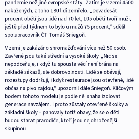
pandemie než jiné evropské státy. Zatím je v zemi 4500
nakažených, z toho 180 lidí zemřelo. „Devadesát
procent obětí jsou lidé nad 70 let, 105 obětí tvoří muži,
ještě před týdnem to bylo u mužů 75 procent,“ sdělil
spolupracovník ČT Tomáš Sniegoň.
V zemi je zakázáno shromažďování více než 50 osob.
Zavřené jsou také střední a vysoké školy. „Nic se
nepodceňuje, i když tu spousta věcí není brána na
základě zákazů, ale dobrovolnosti. Lidé se obávají,
rozestupy dodržují, i když restaurace jsou otevřené, lidé
občas na pivo zajdou,“ upozornil dále Sniegoň. Klíčovým
bodem tohoto modelu je podle něj snaha izolovat
generace navzájem. I proto zůstaly otevřené školky a
základní školy – panovaly totiž obavy, že se o děti
budou starat prarodiče, kteří jsou nejohroženější
skupinou.