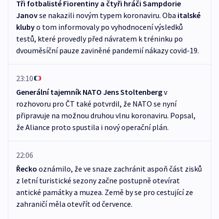
Tři fotbalisté Fiorentiny a čtyři hráči Sampdorie
Janov
se nakazili novým typem koronaviru. Oba
italské
kluby
o tom informovaly po vyhodnocení výsledků
testů, které provedly před návratem k tréninku po
dvouměsíční pauze zaviněné pandemií nákazy covid-19.
23:10
Generální tajemník NATO Jens Stoltenberg
v
rozhovoru pro ČT také potvrdil, že NATO se nyní
připravuje na možnou druhou vlnu koronaviru. Popsal,
že Aliance proto spustila i nový operační plán.
22:06
Řecko
oznámilo, že ve snaze zachránit aspoň část zisků
z letní turistické sezony začne postupně otevírat
antické památky a muzea. Země by se pro cestující ze
zahraničí měla otevřít od července.