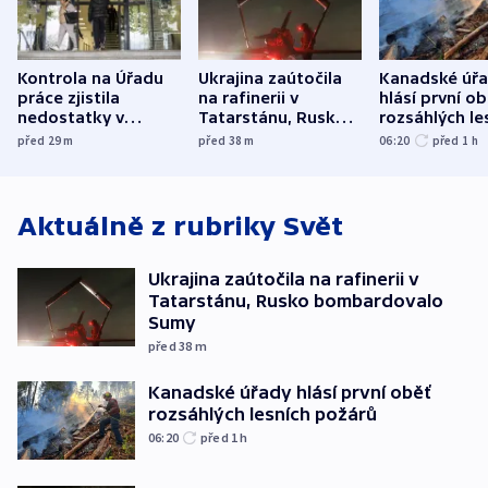
Kontrola na Úřadu
Ukrajina zaútočila
Kanadské úř
práce zjistila
na rafinerii v
hlásí první o
nedostatky v
Tatarstánu, Rusko
rozsáhlých le
účetnictví za 5,6
bombardovalo
požárů
před 29
m
před 38
m
06:20
před 1
h
miliardy
Sumy
Aktuálně z rubriky
Svět
Ukrajina zaútočila na rafinerii v
Tatarstánu, Rusko bombardovalo
Sumy
před 38
m
Kanadské úřady hlásí první oběť
rozsáhlých lesních požárů
06:20
před 1
h