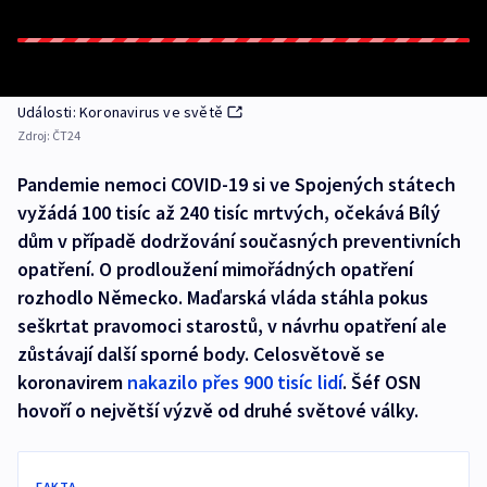
Události: Koronavirus ve světě
Zdroj:
ČT24
Pandemie nemoci COVID-19 si ve Spojených státech
vyžádá 100 tisíc až 240 tisíc mrtvých, očekává Bílý
dům v případě dodržování současných preventivních
opatření. O prodloužení mimořádných opatření
rozhodlo Německo. Maďarská vláda stáhla pokus
seškrtat pravomoci starostů, v návrhu opatření ale
zůstávají další sporné body. Celosvětově se
koronavirem
nakazilo přes 900 tisíc lidí
. Šéf OSN
hovoří o největší výzvě od druhé světové války.
FAKTA