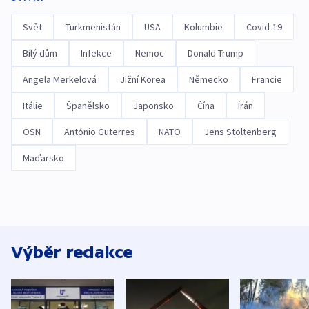
Svět
Turkmenistán
USA
Kolumbie
Covid-19
Bílý dům
Infekce
Nemoc
Donald Trump
Angela Merkelová
Jižní Korea
Německo
Francie
Itálie
Španělsko
Japonsko
Čína
Írán
OSN
António Guterres
NATO
Jens Stoltenberg
Maďarsko
Výběr redakce