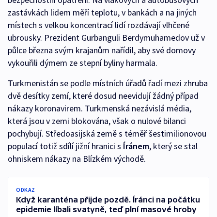
zastávkách lidem měří teplotu, v bankách a na jiných
místech s velkou koncentrací lidí rozdávají vlhčené
ubrousky. Prezident Gurbanguli Berdymuhamedov už v
půlce března svým krajanům nařídil, aby své domovy
vykouřili dýmem ze stepní byliny harmala.
Turkmenistán se podle místních úřadů řadí mezi zhruba
dvě desítky zemí, které dosud neevidují žádný případ
nákazy koronavirem. Turkmenská nezávislá média,
která jsou v zemi blokována, však o nulové bilanci
pochybují. Středoasijská země s téměř šestimilionovou
populací totiž sdílí jižní hranici s
Íránem
, který se stal
ohniskem nákazy na Blízkém východě.
ODKAZ
Když karanténa přijde pozdě. Íránci na počátku
epidemie líbali svatyně, teď plní masové hroby