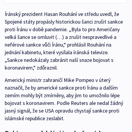
Íránský prezident Hasan Rouhání ve středu uvedl, že
Spojené státy propásly historickou šanci zrušit sankce
proti Íránu v době pandemie. „Byla to pro Američany
velká šance se omluvit (…) a zrušit nespravedlivé a
neférové sankce vůči Íránu,“ prohlásil Rouhání na
jednání kabinetu, které vysílala íránská televize.
„Sankce nedokázaly zabránit naší snaze bojovat s
koronavirem,“ zdůraznil.
Americký ministr zahraničí Mike Pompeo v úterý
naznačil, že by americké sankce proti Íránu a dalším
zemím mohly být zmírněny, aby jim to umožnilo lépe
bojovat s koronavirem. Podle Reuters ale nedal žádný
jasný signál, že se USA opravdu chystají sankce proti
islámské republice zeslabit.