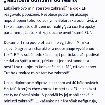
„Naprosté odtržení od reality“
Lukašenkovo ministerstvo zahraničí na krok EP
reagovalo popuzeně. Rezoluce podle něj ukazuje
nepochopení toho, co se nyní v Bělorusku odehrává, a
také „naprosté odtržení od reality“, za což Evropský
parlament „často kritizují občané uvnitř samé EU“.
Dokument má podle oficiálního vyjádření Minsku
„zjevně agresivní charakter a neobsahuje vyváženou
tezi“. EP „v sobě nedokázal najít politickou vůli podívat
se dál za špičku nosu, překonat jednostrannost a
nestát se rukojmím konvenčních klišé“, citoval server
Tut.by z reakce ministerstva zahraničí.
Unijní diplomacie připravila seznam asi 40 běloruských
činitelů, kterým chce zmrazit majetek v EU a zakázat
cesty na území bloku. V pondělí by jej mohli schválit
ministři zahraničí. Lukašenko na něm však nefiguruje,