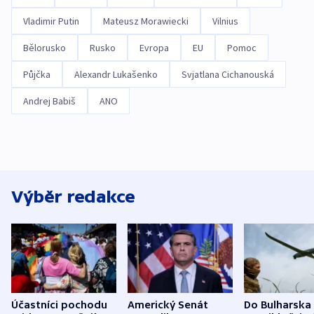
Vladimir Putin
Mateusz Morawiecki
Vilnius
Bělorusko
Rusko
Evropa
EU
Pomoc
Půjčka
Alexandr Lukašenko
Svjatlana Cichanouská
Andrej Babiš
ANO
Výběr redakce
Účastníci pochodu
Americký Senát
Do Bulharska