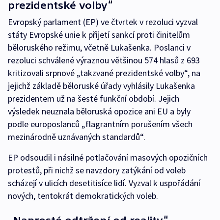
prezidentské volby“
Evropský parlament (EP) ve čtvrtek v rezoluci vyzval
státy Evropské unie k přijetí sankcí proti činitelům
běloruského režimu, včetně Lukašenka. Poslanci v
rezoluci schválené výraznou většinou 574 hlasů z 693
kritizovali srpnové „takzvané prezidentské volby“, na
jejichž základě běloruské úřady vyhlásily Lukašenka
prezidentem už na šesté funkční období. Jejich
výsledek neuznala běloruská opozice ani EU a byly
podle europoslanců „flagrantním porušením všech
mezinárodně uznávaných standardů“.
EP odsoudil i násilné potlačování masových opozičních
protestů, při nichž se navzdory zatýkání od voleb
scházejí v ulicích desetitisíce lidí. Vyzval k uspořádání
nových, tentokrát demokratických voleb.