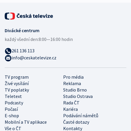
Divácké centrum
každý všední den:
8:00—16:00 hodin
261 136 113
info@ceskatelevize.cz
TV program
Pro média
Živé vysílání
Reklama
TV poplatky
Studio Brno
Teletext
Studio Ostrava
Podcasty
Rada ČT
Počasí
Kariéra
E-shop
Podávání námětů
Mobilní a TV aplikace
Časté dotazy
Vše o ČT
Kontakty