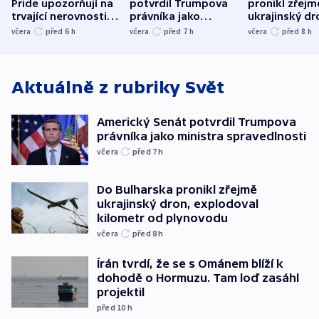
Pride upozorňují na
potvrdil Trumpova
pronikl zřejm
trvající nerovnosti i
právníka jako
ukrajinský dr
společenskou
ministra
explodoval k
včera
před 6
h
včera
před 7
h
včera
před 8
h
atmosféru
spravedlnosti
od plynovod
Aktuálně z rubriky
Svět
Americký Senát potvrdil Trumpova
právníka jako ministra spravedlnosti
včera
před 7
h
Do Bulharska pronikl zřejmě
ukrajinský dron, explodoval
kilometr od plynovodu
včera
před 8
h
Írán tvrdí, že se s Ománem blíží k
dohodě o Hormuzu. Tam loď zasáhl
projektil
před 10
h