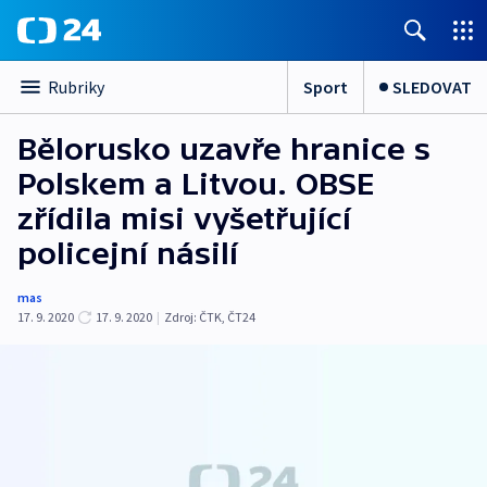
Sport
SLEDOVAT
Rubriky
Bělorusko uzavře hranice s
Polskem a Litvou. OBSE
zřídila misi vyšetřující
policejní násilí
mas
17. 9. 2020
17. 9. 2020
|
Zdroj:
ČTK
,
ČT24