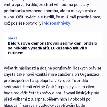
vnitra zprvu tvrdilo, že chtěl vrhnout na policisty
podomácku vyrobenou bombu, ale ta mu vybuchla v
rukou. Očití svědci ale tvrdili, že muž měl prázdné ruce,
což posléze potvrdily i
videonahrávky
.
ODKAZ
Bělorusové demonstrovali sedmý den, přidalo
se několik výsadkářů. Lukašenko mluvil s
Putinem
Vyšetřit násilnosti a údajné porušování lidských práv se
chystá také nově vzniklá mise založená při Organizaci
pro bezpečnost a spolupráci v Evropě. Tu zřídilo
sedmnáct členů včetně České republiky. Jejím cílem
bude prověřit četné zprávy o porušování lidských práv
před volbami z 9. srpna, během nich i v období po
hlasování. Zpráva s výsledky vyšetřování bude