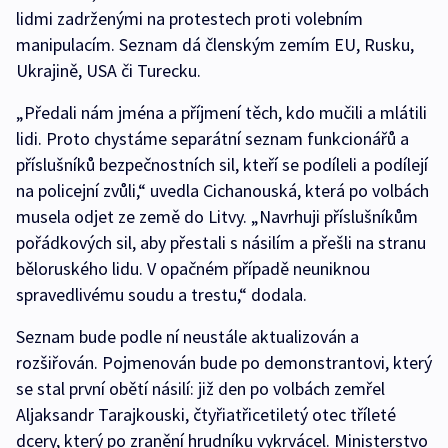
lidmi zadrženými na protestech proti volebním
manipulacím. Seznam dá členským zemím EU, Rusku,
Ukrajině, USA či Turecku.
„Předali nám jména a příjmení těch, kdo mučili a mlátili
lidi. Proto chystáme separátní seznam funkcionářů a
příslušníků bezpečnostních sil, kteří se podíleli a podílejí
na policejní zvůli,“ uvedla Cichanouská, která po volbách
musela odjet ze země do Litvy. „Navrhuji příslušníkům
pořádkových sil, aby přestali s násilím a přešli na stranu
běloruského lidu. V opačném případě neuniknou
spravedlivému soudu a trestu,“ dodala.
Seznam bude podle ní neustále aktualizován a
rozšiřován. Pojmenován bude po demonstrantovi, který
se stal první obětí násilí: již den po volbách zemřel
Aljaksandr Tarajkouski, čtyřiatřicetiletý otec tříleté
dcery, který po zranění hrudníku vykrvácel. Ministerstvo