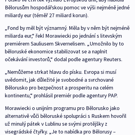
Bělorusům hospodářskou pomoc ve výši nejméně jedné
miliardy eur (téměř 27 miliard korun).
„Fond by měl být významný. Měla by v něm být nejméně
miliarda eur,“ řekl Morawiecki po jednání s litevským
premiérem Sauliusem Skvernelisem. „Umožnilo by to
běloruské ekonomice stabilizovat se a naplnit
očekávání investorů,“ dodal podle agentury Reuters.
„Nemůžeme strkat hlavu do písku. Evropa si musí
uvědomit, jak důležité je svobodné a svrchované
Bělorusko pro bezpečnost a prosperitu na celém
kontinentu,“ prohlásil premiér podle agentury PAP.
Morawiecki o unijním programu pro Bělorusko jako
alternativě vůči běloruské spolupráci s Ruskem hovořil
už minulý pátek v Lublinu se svými protějšky z
visegrádské čtyřky. „Je to nabídka pro Bělorusy –