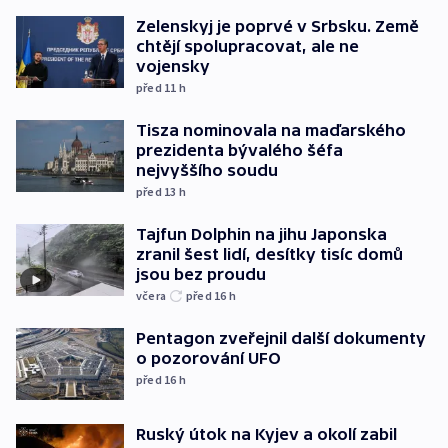
Zelenskyj je poprvé v Srbsku. Země
chtějí spolupracovat, ale ne
vojensky
před 11
h
Tisza nominovala na maďarského
prezidenta bývalého šéfa
nejvyššího soudu
před 13
h
Tajfun Dolphin na jihu Japonska
zranil šest lidí, desítky tisíc domů
jsou bez proudu
včera
před 16
h
Pentagon zveřejnil další dokumenty
o pozorování UFO
před 16
h
Ruský útok na Kyjev a okolí zabil