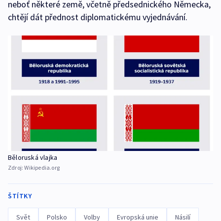
neboť některé země, včetně předsednického Německa,
chtějí dát přednost diplomatickému vyjednávání.
Běloruská vlajka
Zdroj:
Wikipedia.org
ŠTÍTKY
Svět
Polsko
Volby
Evropská unie
Násilí