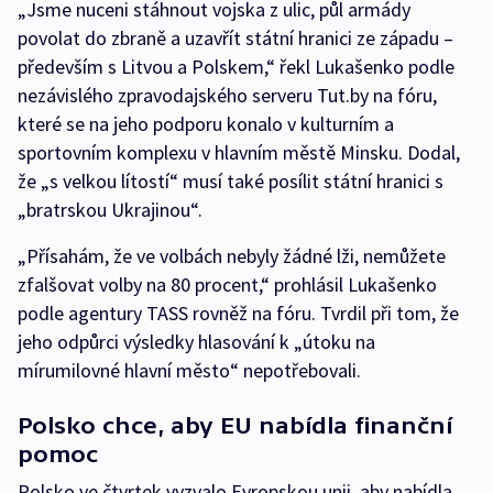
„Jsme nuceni stáhnout vojska z ulic, půl armády
povolat do zbraně a uzavřít státní hranici ze západu –
především s Litvou a Polskem,“ řekl Lukašenko podle
nezávislého zpravodajského serveru Tut.by na fóru,
které se na jeho podporu konalo v kulturním a
sportovním komplexu v hlavním městě Minsku. Dodal,
že „s velkou lítostí“ musí také posílit státní hranici s
„bratrskou Ukrajinou“.
„Přísahám, že ve volbách nebyly žádné lži, nemůžete
zfalšovat volby na 80 procent,“ prohlásil Lukašenko
podle agentury TASS rovněž na fóru. Tvrdil při tom, že
jeho odpůrci výsledky hlasování k „útoku na
mírumilovné hlavní město“ nepotřebovali.
Polsko chce, aby EU nabídla finanční
pomoc
Polsko ve čtvrtek vyzvalo Evropskou unii, aby nabídla