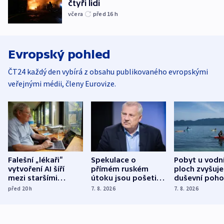
čtyři lidi
včera
před 16
h
Evropský pohled
ČT24 každý den vybírá z obsahu publikovaného evropskými
veřejnými médii, členy Eurovize.
Falešní „lékaři“
Spekulace o
Pobyt u vodn
vytvoření AI šíří
přímém ruském
ploch zvyšuje
mezi staršími
útoku jsou pošetilé,
duševní poho
Poláky nebezpečné
míní estonský
ukázala
před 20
h
7. 8. 2026
7. 8. 2026
zdravotní rady
bezpečnostní
mezinárodní 
expert