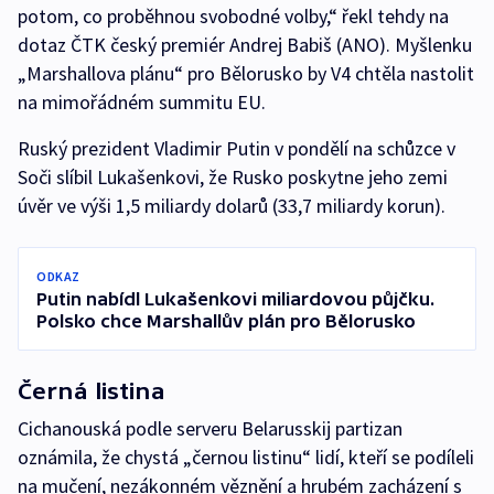
potom, co proběhnou svobodné volby,“ řekl tehdy na
dotaz ČTK český premiér Andrej Babiš (ANO). Myšlenku
„Marshallova plánu“ pro Bělorusko by V4 chtěla nastolit
na mimořádném summitu EU.
Ruský prezident Vladimir Putin v pondělí na schůzce v
Soči slíbil Lukašenkovi, že Rusko poskytne jeho zemi
úvěr ve výši 1,5 miliardy dolarů (33,7 miliardy korun).
ODKAZ
Putin nabídl Lukašenkovi miliardovou půjčku.
Polsko chce Marshallův plán pro Bělorusko
Černá listina
Cichanouská podle serveru Belarusskij partizan
oznámila, že chystá „černou listinu“ lidí, kteří se podíleli
na mučení, nezákonném věznění a hrubém zacházení s