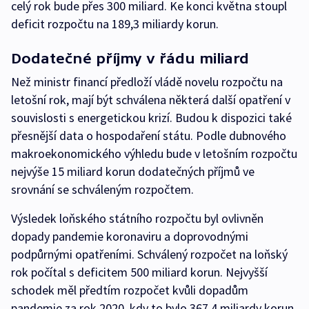
celý rok bude přes 300 miliard. Ke konci května stoupl
deficit rozpočtu na 189,3 miliardy korun.
Dodatečné příjmy v řádu miliard
Než ministr financí předloží vládě novelu rozpočtu na
letošní rok, mají být schválena některá další opatření v
souvislosti s energetickou krizí. Budou k dispozici také
přesnější data o hospodaření státu. Podle dubnového
makroekonomického výhledu bude v letošním rozpočtu
nejvýše 15 miliard korun dodatečných příjmů ve
srovnání se schváleným rozpočtem.
Výsledek loňského státního rozpočtu byl ovlivněn
dopady pandemie koronaviru a doprovodnými
podpůrnými opatřeními. Schválený rozpočet na loňský
rok počítal s deficitem 500 miliard korun. Nejvyšší
schodek měl předtím rozpočet kvůli dopadům
pandemie za rok 2020, kdy to bylo 367,4 miliardy korun.