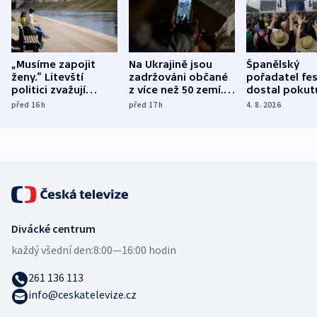
„Musíme zapojit
Na Ukrajině jsou
Španělský
ženy.“ Litevští
zadržováni občané
pořadatel fes
politici zvažují
z více než 50 zemí.
dostal pokut
dohodu o
Bojovali na straně
nekalé prakti
před 16
h
před 17
h
4. 8. 2026
demografii
Ruska
Divácké centrum
každý všední den:
8:00—16:00 hodin
261 136 113
info@ceskatelevize.cz