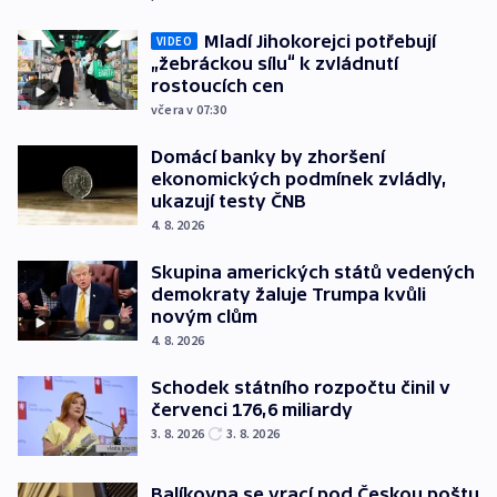
Mladí Jihokorejci potřebují
VIDEO
„žebráckou sílu“ k zvládnutí
rostoucích cen
včera v 07:30
Domácí banky by zhoršení
ekonomických podmínek zvládly,
ukazují testy ČNB
4. 8. 2026
Skupina amerických států vedených
demokraty žaluje Trumpa kvůli
novým clům
4. 8. 2026
Schodek státního rozpočtu činil v
červenci 176,6 miliardy
3. 8. 2026
3. 8. 2026
Balíkovna se vrací pod Českou poštu