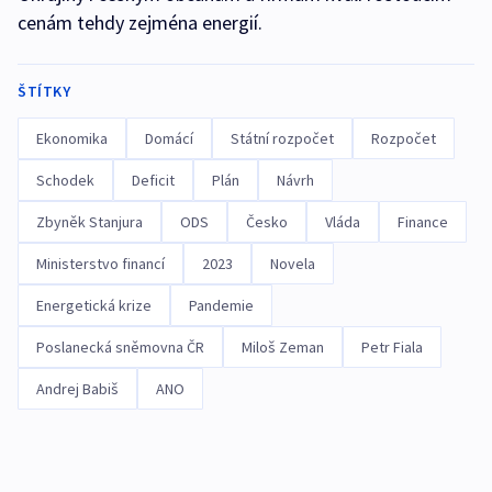
cenám tehdy zejména energií.
ŠTÍTKY
Ekonomika
Domácí
Státní rozpočet
Rozpočet
Schodek
Deficit
Plán
Návrh
Zbyněk Stanjura
ODS
Česko
Vláda
Finance
Ministerstvo financí
2023
Novela
Energetická krize
Pandemie
Poslanecká sněmovna ČR
Miloš Zeman
Petr Fiala
Andrej Babiš
ANO