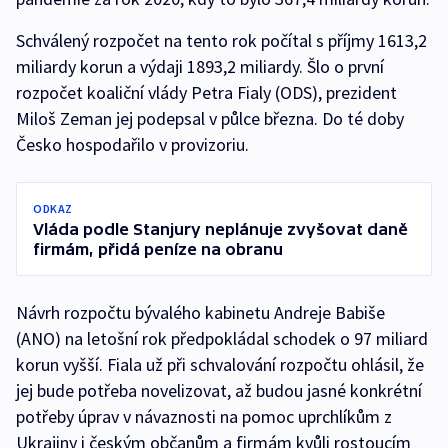
Schválený rozpočet na tento rok počítal s příjmy 1613,2
miliardy korun a výdaji 1893,2 miliardy. Šlo o první
rozpočet koaliční vlády Petra Fialy (ODS), prezident
Miloš Zeman jej podepsal v půlce března. Do té doby
Česko hospodařilo v provizoriu.
ODKAZ
Vláda podle Stanjury neplánuje zvyšovat daně
firmám, přidá peníze na obranu
Návrh rozpočtu bývalého kabinetu Andreje Babiše
(ANO) na letošní rok předpokládal schodek o 97 miliard
korun vyšší. Fiala už při schvalování rozpočtu ohlásil, že
jej bude potřeba novelizovat, až budou jasné konkrétní
potřeby úprav v návaznosti na pomoc uprchlíkům z
Ukrajiny i českým občanům a firmám kvůli rostoucím