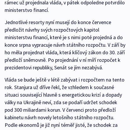
rámec už projednala vláda, v pátek odpoledne potvrdilo
ministerstvo financí.
Jednotlivé resorty nyní musejí do konce července
předložit návrhy svých rozpočtových kapitol
ministerstvu financí, které je s nimi poté projedná a do
konce srpna vypracuje návrh státního rozpočtu. V září by
ho měla projednat vláda, která klíčový zákon do 30. září
předloží sněmovně. Po projednání v ní míří rozpočet k
prezidentovi republiky, Senát se jím nezabývá.
Vláda se bude ještě v létě zabývat i rozpočtem na tento
rok. Stanjura už dříve řekl, že vzhledem k současné
situaci související hlavně s energetickou krizí a dopady
války na Ukrajině neví, zda se podaří udržet schodek
pod 300 miliardami korun. V červenci proto předloží
kabinetu návrh novely letošního státního rozpočtu.
Podle ekonomů je již nyní téměř jisté, že schodek za