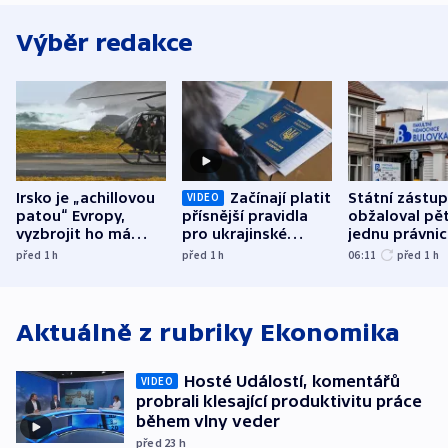
Výběr redakce
Irsko je „achillovou
Začínají platit
Státní zástu
VIDEO
patou“ Evropy,
přísnější pravidla
obžaloval pět 
vyzbrojit ho má
pro ukrajinské
jednu právni
Francie
uprchlíky
osobu v kauz
před 1
h
před 1
h
06:11
před 1
h
Bulovky
Aktuálně z rubriky
Ekonomika
Hosté Událostí, komentářů
VIDEO
probrali klesající produktivitu práce
během vlny veder
před 23
h