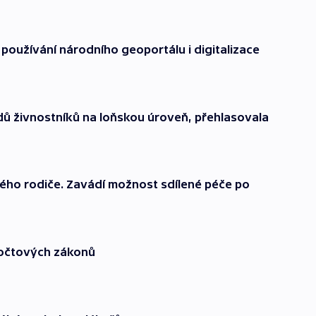
používání národního geoportálu i digitalizace
ů živnostníků na loňskou úroveň, přehlasovala
ného rodiče. Zavádí možnost sdílené péče po
počtových zákonů