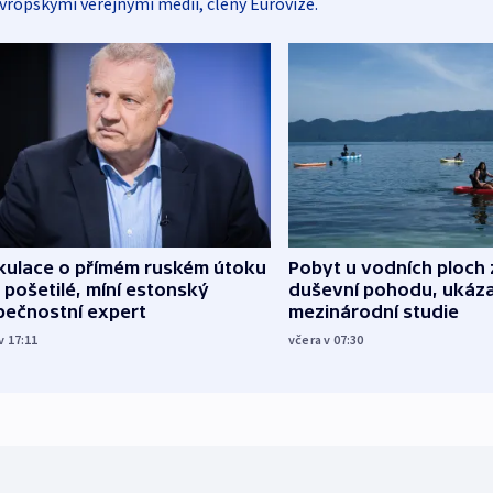
vropskými veřejnými médii, členy Eurovize.
kulace o přímém ruském útoku
Pobyt u vodních ploch 
 pošetilé, míní estonský
duševní pohodu, ukáza
pečnostní expert
mezinárodní studie
v 17:11
včera v 07:30