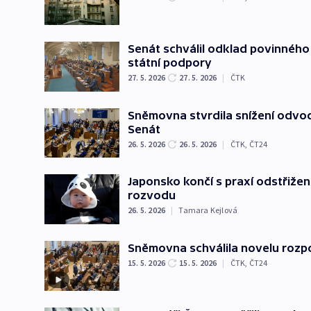
Senát schválil odklad povinného 
státní podpory
27. 5. 2026
27. 5. 2026
|
ČTK
Sněmovna stvrdila snížení odvod
Senát
26. 5. 2026
26. 5. 2026
|
ČTK
,
ČT24
Japonsko končí s praxí odstřiže
rozvodu
26. 5. 2026
|
Tamara Kejlová
Sněmovna schválila novelu roz
15. 5. 2026
15. 5. 2026
|
ČTK
,
ČT24