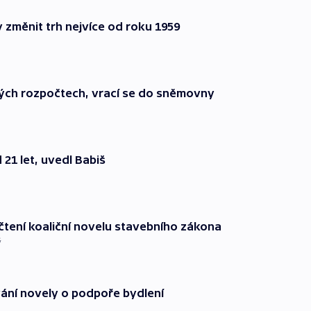
změnit trh nejvíce od roku 1959
jných rozpočtech, vrací se do sněmovny
21 let, uvedl Babiš
čtení koaliční novelu stavebního zákona
ý
ní novely o podpoře bydlení