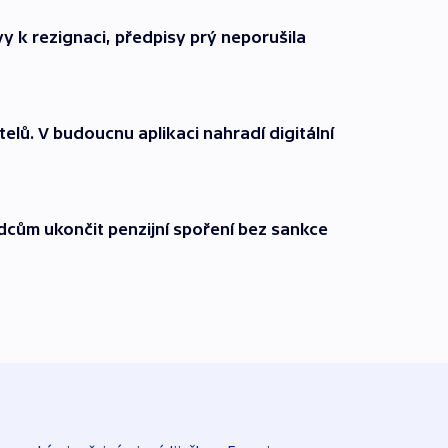
y k rezignaci, předpisy prý neporušila
elů. V budoucnu aplikaci nahradí digitální
ům ukončit penzijní spoření bez sankce