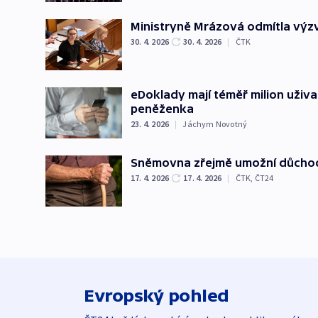
Ministryně Mrázová odmítla výzv
30. 4. 2026
30. 4. 2026
|
ČTK
eDoklady mají téměř milion uživat
peněženka
23. 4. 2026
|
Jáchym Novotný
Sněmovna zřejmě umožní důchodc
17. 4. 2026
17. 4. 2026
|
ČTK
,
ČT24
Evropský pohled