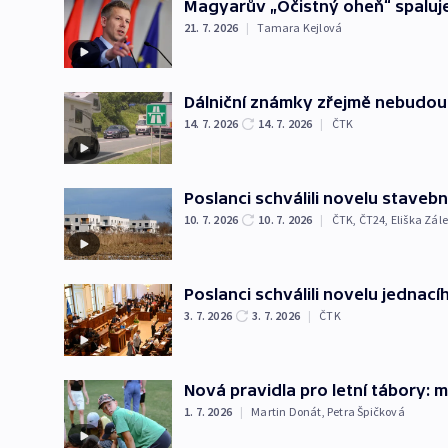
Magyarův „Očistný oheň“ spaluje
21. 7. 2026
|
Tamara Kejlová
Dálniční známky zřejmě nebudou
14. 7. 2026
14. 7. 2026
|
ČTK
Poslanci schválili novelu staveb
10. 7. 2026
10. 7. 2026
|
ČTK
,
ČT24
,
Eliška Zál
Poslanci schválili novelu jednací
3. 7. 2026
3. 7. 2026
|
ČTK
Nová pravidla pro letní tábory: 
1. 7. 2026
|
Martin Donát
,
Petra Špičková