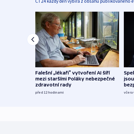
ČT24 každý den vybírá z obsahu publikovaného e
Falešní „lékaři“ vytvoření AI šíří
Spe
mezi staršími Poláky nebezpečné
jsou
zdravotní rady
bez
před 12
hodinami
včera 