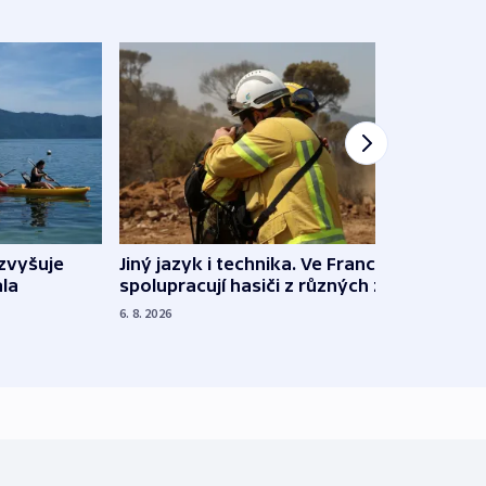
Jiný jazyk i technika. Ve Francii
zvyšuje
„Musí
spolupracují hasiči z různých zemí
la
polit
demo
6. 8. 2026
5. 8. 20