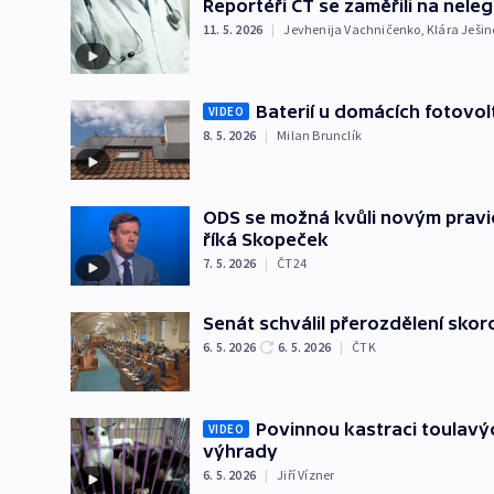
Reportéři ČT se zaměřili na neleg
11. 5. 2026
|
Jevhenija Vachničenko
,
Klára Ješi
Baterií u domácích fotovol
VIDEO
8. 5. 2026
|
Milan Brunclík
ODS se možná kvůli novým pravi
říká Skopeček
7. 5. 2026
|
ČT24
Senát schválil přerozdělení skor
6. 5. 2026
6. 5. 2026
|
ČTK
Povinnou kastraci toulavý
VIDEO
výhrady
6. 5. 2026
|
Jiří Vízner