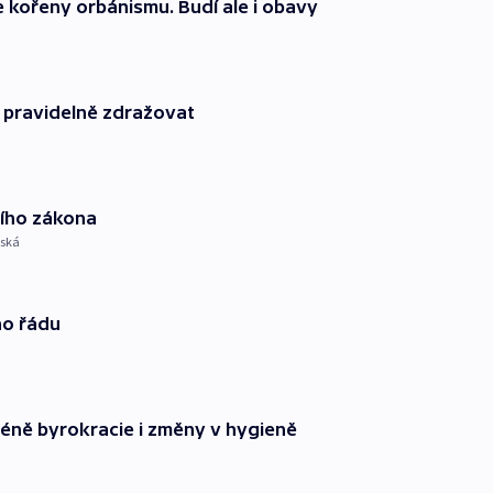
 kořeny orbánismu. Budí ale i obavy
 pravidelně zdražovat
ního zákona
eská
ho řádu
méně byrokracie i změny v hygieně