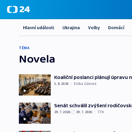
Hlavní události
Ukrajina
Volby
Domácí
TÉMA
Novela
Koaliční poslanci plánují úpravu 
5. 8. 2026
|
Eliška Záleská
Senát schválil zvýšení rodičovs
29. 7. 2026
29. 7. 2026
|
ČTK