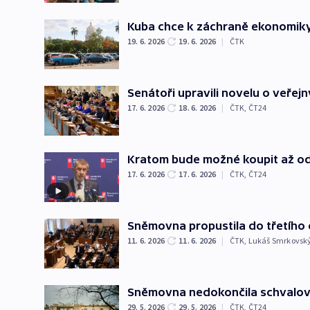
Kuba chce k záchraně ekonomiky 
19. 6. 2026
19. 6. 2026
|
ČTK
Senátoři upravili novelu o veře
17. 6. 2026
18. 6. 2026
|
ČTK
,
ČT24
Kratom bude možné koupit až od 
17. 6. 2026
17. 6. 2026
|
ČTK
,
ČT24
Sněmovna propustila do třetího 
11. 6. 2026
11. 6. 2026
|
ČTK
,
Lukáš Smrkovsk
Sněmovna nedokončila schvalová
29. 5. 2026
29. 5. 2026
|
ČTK
,
ČT24