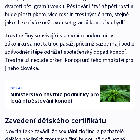
dvaceti pěti gramů venku. Pěstování čtyř až pěti rostlin
bude přestupkem, více rostlin trestným činem, stejně
jako držení více než dvou set gramů konopí v obydlí.
Trestné činy související s konopím budou mít v
zákoníku samostatnou pasáž, přičemž sazby mají podle
zdůvodnění lépe odrážet společenský dopad konopí.
Trestné už nebude držení konopí určitého množství pro
jiného člověka.
ODKAZ
Ministerstvo navrhlo podmínky pro
legální pěstování konopí
Zavedení dětského certifikátu
Novela také zavádí, že sexuální zločinci a pachatelé
dalších násilných trestných činů budou až doživotně