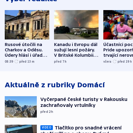
Rusové útočili na
Kanadu i Evropu dál
Účastníci po
Charkov a Oděsu.
sužují lesní požáry.
Pride upozorň
Údery hlásí i úřady v
V Britské Kolumbii
trvající nerov
Bělgorodu
evakuovali tisíce lidí
společensko
08:39
před 13
m
před 7
h
včera
před 19
h
atmosféru
Aktuálně z rubriky
Domácí
Vyčerpané české turisty v Rakousku
zachraňovaly vrtulníky
před 2
h
Tlačítko pro snadné vrácení
VIDEO