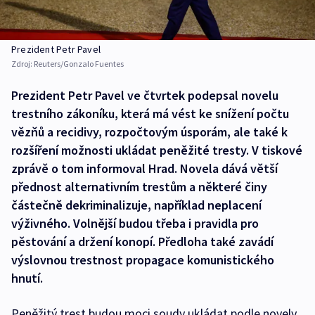
Prezident Petr Pavel
Zdroj:
Reuters/Gonzalo Fuentes
Prezident Petr Pavel ve čtvrtek podepsal novelu
trestního zákoníku, která má vést ke snížení počtu
vězňů a recidivy, rozpočtovým úsporám, ale také k
rozšíření možnosti ukládat peněžité tresty. V tiskové
zprávě o tom informoval Hrad. Novela dává větší
přednost alternativním trestům a některé činy
částečně dekriminalizuje, například neplacení
výživného. Volnější budou třeba i pravidla pro
pěstování a držení konopí. Předloha také zavádí
výslovnou trestnost propagace komunistického
hnutí.
Peněžitý trest budou moci soudy ukládat podle novely