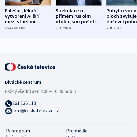
Falešní „lékaři“
Spekulace o
Pobyt u vodn
vytvoření AI šíří
přímém ruském
ploch zvyšuje
mezi staršími
útoku jsou pošetilé,
duševní poho
Poláky nebezpečné
míní estonský
ukázala
včera v 07:00
7. 8. 2026
7. 8. 2026
zdravotní rady
bezpečnostní
mezinárodní 
expert
Divácké centrum
každý všední den:
8:00—16:00 hodin
261 136 113
info@ceskatelevize.cz
TV program
Pro média