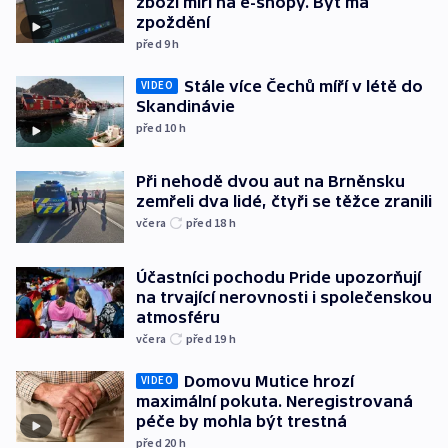
zboží míří na e-shopy. Byť má
zpoždění
před 9
h
Stále více Čechů míří v létě do
VIDEO
Skandinávie
před 10
h
Při nehodě dvou aut na Brněnsku
zemřeli dva lidé, čtyři se těžce zranili
včera
před 18
h
Účastníci pochodu Pride upozorňují
na trvající nerovnosti i společenskou
atmosféru
včera
před 19
h
Domovu Mutice hrozí
VIDEO
maximální pokuta. Neregistrovaná
péče by mohla být trestná
před 20
h