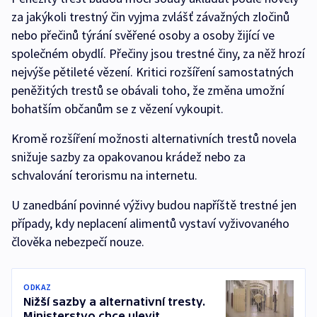
za jakýkoli trestný čin vyjma zvlášť závažných zločinů
nebo přečinů týrání svěřené osoby a osoby žijící ve
společném obydlí. Přečiny jsou trestné činy, za něž hrozí
nejvýše pětileté vězení. Kritici rozšíření samostatných
peněžitých trestů se obávali toho, že změna umožní
bohatším občanům se z vězení vykoupit.
Kromě rozšíření možnosti alternativních trestů novela
snižuje sazby za opakovanou krádež nebo za
schvalování terorismu na internetu.
U zanedbání povinné výživy budou napříště trestné jen
případy, kdy neplacení alimentů vystaví vyživovaného
člověka nebezpečí nouze.
ODKAZ
Nižší sazby a alternativní tresty.
Ministerstvo chce ulevit