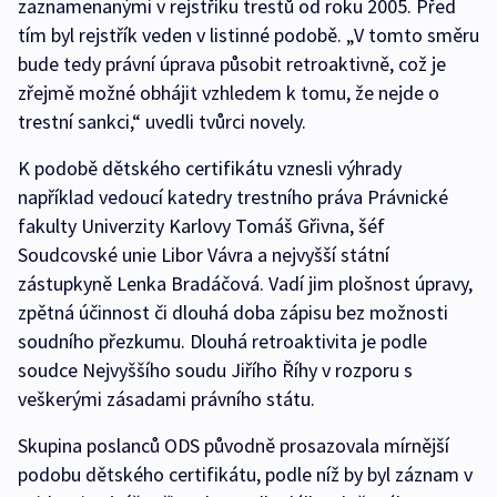
zaznamenanými v rejstříku trestů od roku 2005. Před
tím byl rejstřík veden v listinné podobě. „V tomto směru
bude tedy právní úprava působit retroaktivně, což je
zřejmě možné obhájit vzhledem k tomu, že nejde o
trestní sankci,“ uvedli tvůrci novely.
K podobě dětského certifikátu vznesli výhrady
například vedoucí katedry trestního práva Právnické
fakulty Univerzity Karlovy Tomáš Gřivna, šéf
Soudcovské unie Libor Vávra a nejvyšší státní
zástupkyně Lenka Bradáčová. Vadí jim plošnost úpravy,
zpětná účinnost či dlouhá doba zápisu bez možnosti
soudního přezkumu. Dlouhá retroaktivita je podle
soudce Nejvyššího soudu Jiřího Říhy v rozporu s
veškerými zásadami právního státu.
Skupina poslanců ODS původně prosazovala mírnější
podobu dětského certifikátu, podle níž by byl záznam v