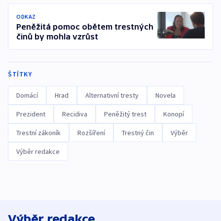
ODKAZ
Peněžitá pomoc obětem trestných
činů by mohla vzrůst
ŠTÍTKY
Domácí
Hrad
Alternativní tresty
Novela
Prezident
Recidiva
Peněžitý trest
Konopí
Trestní zákoník
Rozšíření
Trestný čin
Výběr
Výběr redakce
Výběr redakce