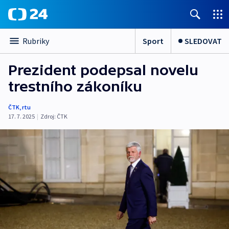
Sport
SLEDOVAT
Rubriky
Prezident podepsal novelu
trestního zákoníku
ČTK
,
rtu
17. 7. 2025
|
Zdroj:
ČTK