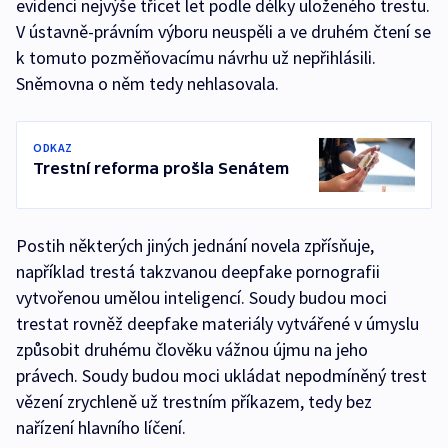
evidenci nejvýše třicet let podle délky uloženého trestu.
V ústavně-právním výboru neuspěli a ve druhém čtení se
k tomuto pozměňovacímu návrhu už nepřihlásili.
Sněmovna o něm tedy nehlasovala.
ODKAZ
Trestní reforma prošla Senátem
Postih některých jiných jednání novela zpřísňuje,
například trestá takzvanou deepfake pornografii
vytvořenou umělou inteligencí. Soudy budou moci
trestat rovněž deepfake materiály vytvářené v úmyslu
způsobit druhému člověku vážnou újmu na jeho
právech. Soudy budou moci ukládat nepodmíněný trest
vězení zrychleně už trestním příkazem, tedy bez
nařízení hlavního líčení.