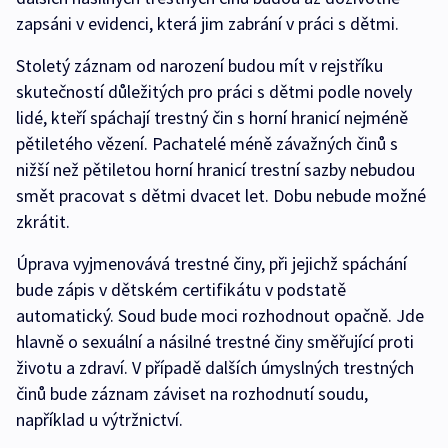
zapsáni v evidenci, která jim zabrání v práci s dětmi.
Stoletý záznam od narození budou mít v rejstříku
skutečností důležitých pro práci s dětmi podle novely
lidé, kteří spáchají trestný čin s horní hranicí nejméně
pětiletého vězení. Pachatelé méně závažných činů s
nižší než pětiletou horní hranicí trestní sazby nebudou
smět pracovat s dětmi dvacet let. Dobu nebude možné
zkrátit.
Úprava vyjmenovává trestné činy, při jejichž spáchání
bude zápis v dětském certifikátu v podstatě
automatický. Soud bude moci rozhodnout opačně. Jde
hlavně o sexuální a násilné trestné činy směřující proti
životu a zdraví. V případě dalších úmyslných trestných
činů bude záznam záviset na rozhodnutí soudu,
například u výtržnictví.