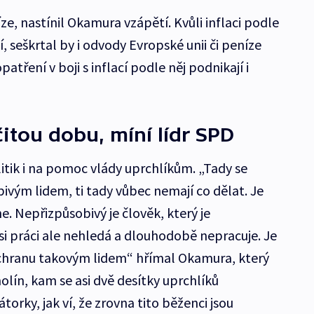
ze, nastínil Okamura vzápětí. Kvůli inflaci podle
, seškrtal by i odvody Evropské unii či peníze
atření v boji s inflací podle něj podnikají i
itou dobu, míní lídr SPD
itik i na pomoc vlády uprchlíkům. „Tady se
ivým lidem, ti tady vůbec nemají co dělat. Je
e. Nepřizpůsobivý je člověk, který je
 práci ale nehledá a dlouhodobě nepracuje. Je
chranu takovým lidem“ hřímal Okamura, který
lín, kam se asi dvě desítky uprchlíků
orky, jak ví, že zrovna tito běženci jsou