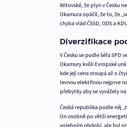
Witovské, že plyn v Česku n
Okamura opáčil, že to, že „s
chyba vlád ČSSD, ODS a KDU
Diverzifikace po
V Česku se podle šéfa SPD ve
Okamury kvůli Evropské unii
kde její cena stoupá až o čt
levnou elektřinou nejprve n
přebytky aby se vyvážely na
Česká republika podle něj „
On osobně po větší energeti
volebním období, ale byl p