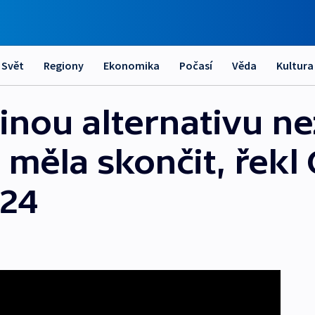
Svět
Regiony
Ekonomika
Počasí
Věda
Kultura
nou alternativu ne
y měla skončit, řek
T24