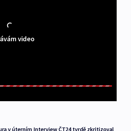
ávám video
 v úterním Interview ČT24 tvrdě zkritizoval