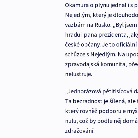
Okamura o plynu jednal i s
Nejedlým, který je dlouhodo
vazbám na Rusko. „Byl jsem 
hradu i pana prezidenta, jak
české občany. Je to oficiál
schůzce s Nejedlým. Na upo
zpravodajská komunita, pře
nelustruje.
„Jednorázová pětitisícová dá
Ta bezradnost je šílená, al
který rovněž podporuje myšl
nulu, což by podle něj dom
zdražování.