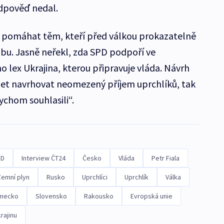
odpověď nedal.
 pomáhat těm, kteří před válkou prokazatelně
dobu. Jasně neřekl, zda SPD podpoří ve
lex Ukrajina, kterou připravuje vláda. Návrh
binet navrhovat neomezený příjem uprchlíků, tak
ychom souhlasili“.
PD
Interview ČT24
Česko
Vláda
Petr Fiala
Zemní plyn
Rusko
Uprchlíci
Uprchlík
Válka
mecko
Slovensko
Rakousko
Evropská unie
rajinu