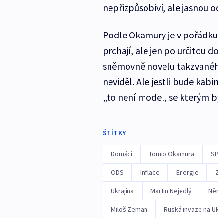
nepřizpůsobiví, ale jasnou 
Podle Okamury je v pořádku
prchají, ale jen po určitou 
sněmovně novelu takzvaného 
neviděl. Ale jestli bude ka
„to není model, se kterým b
ŠTÍTKY
Domácí
Tomio Okamura
S
ODS
Inflace
Energie
Ukrajina
Martin Nejedlý
Ně
Miloš Zeman
Ruská invaze na Uk