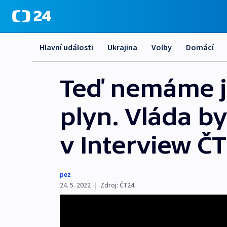
Hlavní události
Ukrajina
Volby
Domácí
Teď nemáme ji
plyn. Vláda b
v Interview Č
pez
24. 5. 2022
|
Zdroj:
ČT24