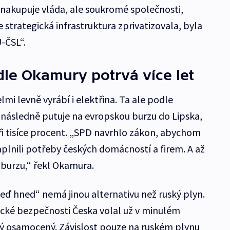
enakupuje vláda, ale soukromé společnosti,
e strategická infrastruktura zprivatizovala, byla
-ČSL“.
dle Okamury potrvá více let
lmi levně vyrábí i elektřina. Ta ale podle
 následně putuje na evropskou burzu do Lipska,
yři tisíce procent. „SPD navrhlo zákon, abychom
aplnili potřeby českých domácností a firem. A až
 burzu,“ řekl Okamura.
teď hned“ nemá jinou alternativu než ruský plyn.
cké bezpečnosti Česka volal už v minulém
rý osamocený. Závislost pouze na ruském plynu