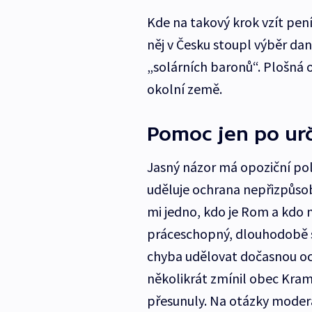
Kde na takový krok vzít pení
něj v Česku stoupl výběr daní
„solárních baronů“. Plošná op
okolní země.
Pomoc jen po urč
Jasný názor má opoziční pol
uděluje ochrana nepřizpůsob
mi jedno, kdo je Rom a kdo n
práceschopný, dlouhodobě si
chyba udělovat dočasnou o
několikrát zmínil obec Kramo
přesunuly. Na otázky moderát