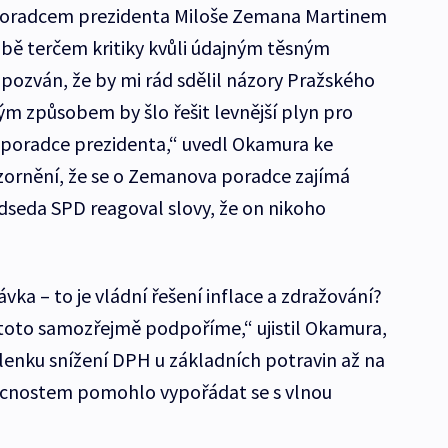
 poradcem prezidenta Miloše Zemana Martinem
bě terčem kritiky kvůli údajným těsným
pozván, že by mi rád sdělil názory Pražského
ým způsobem by šlo řešit levnější plyn pro
ní poradce prezidenta,“ uvedl Okamura ke
zornění, že se o Zemanova poradce zajímá
dseda SPD reagoval slovy, že on nikoho
vka – to je vládní řešení inflace a zdražování?
e toto samozřejmě podpoříme,“ ujistil Okamura,
enku snížení DPH u základních potravin až na
ácnostem pomohlo vypořádat se s vlnou