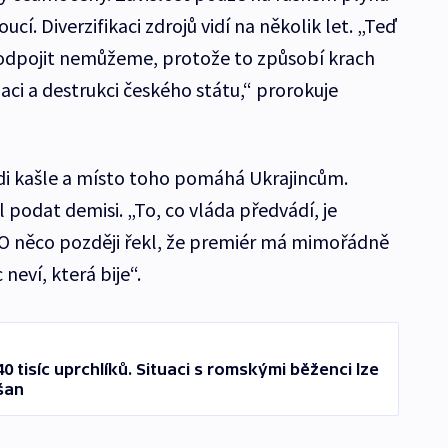
í. Diverzifikaci zdrojů vidí na několik let. „Teď
 odpojit nemůžeme, protože to způsobí krach
ci a destrukci českého státu,“ prorokuje
lidi kašle a místo toho pomáhá Ukrajincům.
 podat demisi. „To, co vláda předvádí, je
. O něco později řekl, že premiér má mimořádně
neví, která bije“.
0 tisíc uprchlíků. Situaci s romskými běženci lze
šan