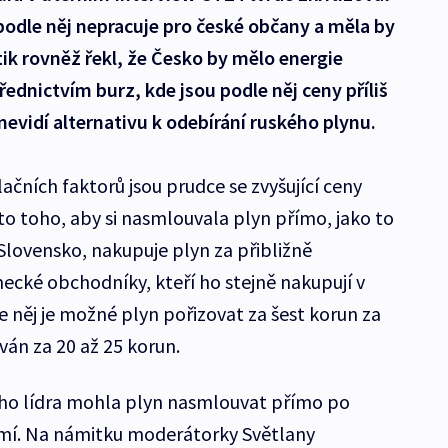
 podle něj nepracuje pro české občany a měla by
tik rovněž řekl, že Česko by mělo energie
ednictvím burz, kde jsou podle něj ceny příliš
vidí alternativu k odebírání ruského plynu.
lačních faktorů jsou prudce se zvyšující ceny
to toho, aby si nasmlouvala plyn přímo, jako to
lovensko, nakupuje plyn za přibližně
cké obchodníky, kteří ho stejně nakupují v
 něj je možné plyn pořizovat za šest korun za
ván za 20 až 25 korun.
ího lídra mohla plyn nasmlouvat přímo po
emí. Na námitku moderátorky Světlany