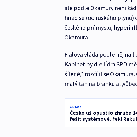
ale podle Okamury není žádouc
hned se (od ruského plynu)
českého průmyslu, hyperinfla
Okamura.
Fialova vláda podle něj na 
Kabinet by dle lídra SPD měl
šílené,“ rozčílil se Okamura
malý tah na branku a „vůbec 
ODKAZ
Česko už opustilo zhruba 14
řešit systémově, řekl Raku