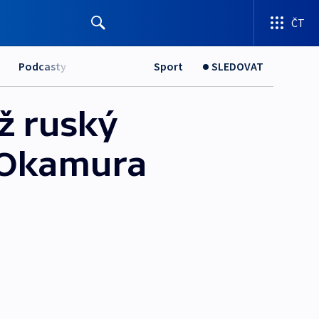
ČT
Podcasty
Sport
SLEDOVAT
ž ruský
l Okamura