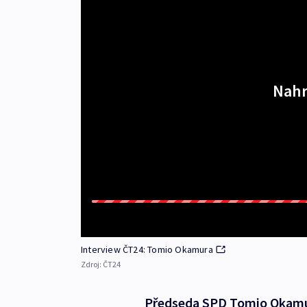
Nahr
Interview ČT24: Tomio Okamura
Zdroj:
ČT24
Předseda SPD Tomio Okamura