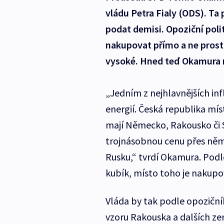
vládu Petra Fialy (ODS). Ta
podat demisi. Opoziční poli
nakupovat přímo a ne prostř
vysoké. Hned teď Okamura ne
„Jedním z nejhlavnějších inf
energií. Česká republika mís
mají Německo, Rakousko či S
trojnásobnou cenu přes něme
Rusku,“ tvrdí Okamura. Podle
kubík, místo toho je nakupo
Vláda by tak podle opozičn
vzoru Rakouska a dalších z