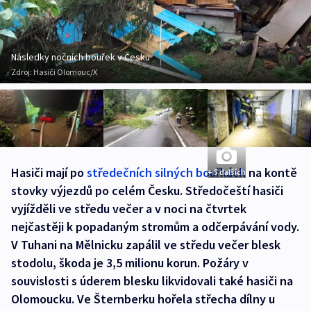
Následky nočních bouřek v Česku
Zdroj:
Hasiči Olomouc/X
Hasiči mají po
středečních silných bouřkách
na kontě
+ 5 dalších
stovky výjezdů po celém Česku. Středočeští hasiči
vyjížděli ve středu večer a v noci na čtvrtek
nejčastěji k popadaným stromům a odčerpávání vody.
V Tuhani na Mělnicku zapálil ve středu večer blesk
stodolu, škoda je 3,5 milionu korun. Požáry v
souvislosti s úderem blesku likvidovali také hasiči na
Olomoucku. Ve Šternberku hořela střecha dílny u