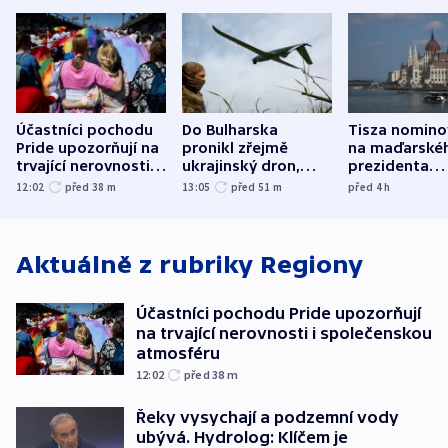
Účastníci pochodu
Do Bulharska
Tisza nomino
Pride upozorňují na
pronikl zřejmě
na maďarské
trvající nerovnosti i
ukrajinský dron,
prezidenta
společenskou
explodoval kilometr
bývalého šéf
12:02
před 38
m
13:05
před 51
m
před 4
h
atmosféru
od plynovodu
nejvyššího s
Aktuálně z rubriky
Regiony
Účastníci pochodu Pride upozorňují
na trvající nerovnosti i společenskou
atmosféru
12:02
před 38
m
Řeky vysychají a podzemní vody
ubývá. Hydrolog: Klíčem je