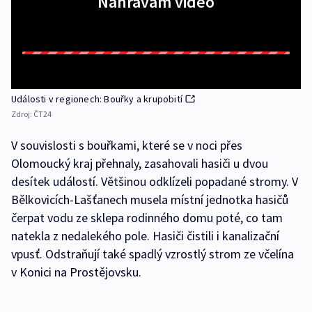
Nahrávám video
Události v regionech: Bouřky a krupobití
Zdroj:
ČT24
V souvislosti s bouřkami, které se v noci přes
Olomoucký kraj přehnaly, zasahovali hasiči u dvou
desítek událostí. Většinou odklízeli popadané stromy. V
Bělkovicích-Lašťanech musela místní jednotka hasičů
čerpat vodu ze sklepa rodinného domu poté, co tam
natekla z nedalekého pole. Hasiči čistili i kanalizační
vpusť. Odstraňují také spadlý vzrostlý strom ze včelína
v Konici na Prostějovsku.