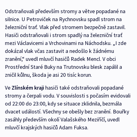
Odstraňovali především stromy a větve popadané na
silnice. U Petroviček na Rychnovsku spadl strom na
železniční trať. Vlak před stromem bezpečně zastavil.
Hasiči odstraňovali i strom spadlý na železniční trať
mezi Václavicemi a Vrchovinami na Náchodsku. „I zde
dokázal vlak včas zastavit a nedošlo k žádnému
zranění,“ uvedl mluvčí hasičů Radek Mencl. V obci
Prostřední Staré Buky na Trutnovsku blesk zapálil a
zničil kůlnu, škoda je asi 20 tisíc korun.
Ve
Zlínském kraji
hasiči také odstraňovali popadané
stromy a čerpali vodu. V souvislosti s počasím evidovali
od 22:00 do 23:00, kdy se situace zklidnila, bezmála
dvacet událostí. Všechny se obešly bez zranění. Bouřky
zasáhly především okolí Valašského Meziříčí, uvedl
mluvčí krajských hasičů Adam Fuksa.