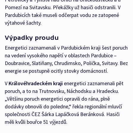
Pomezí na Svitavsku. Překážky už hasiči odstranili. V
Pardubicích také museli odčerpat vodu ze zatopené
výtahové šachty.
Výpadky proudu
Energetici zaznamenali v Pardubickém kraji šest poruch
na vedení vysokého napětí v oblastech Pardubice –
Doubravice, Slatiňany, Chrudimsko, Polička, Svitavy. Bez
energie se postupně ocitly stovky domácností.
V
Královéhradeckém kraji
energetici zaznamenali pět
poruch, a to na Trutnovsku, Náchodsku a Hradecku.
„Většinu poruch energetici opravili do rána, plně
dodávky obnovili do poledne,“ řekla regionální mluvčí
společnosti ČEZ Šárka Lapáčková Beránková. Hasiči
měli kvůli bouřce 51 výjezdů.