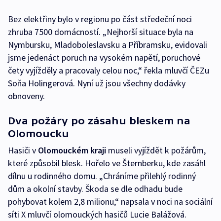
Bez elektřiny bylo v regionu po část středeční noci
zhruba 7500 domácností. „Nejhorší situace byla na
Nymbursku, Mladoboleslavsku a Příbramsku, evidovali
jsme jedenáct poruch na vysokém napětí, poruchové
čety vyjížděly a pracovaly celou noc,“ řekla mluvčí ČEZu
Soňa Holingerová. Nyní už jsou všechny dodávky
obnoveny.
Dva požáry po zásahu bleskem na
Olomoucku
Hasiči v
Olomouckém kraji
museli vyjíždět k požárům,
které způsobil blesk. Hořelo ve Šternberku, kde zasáhl
dílnu u rodinného domu. „Chráníme přilehlý rodinný
dům a okolní stavby. Škoda se dle odhadu bude
pohybovat kolem 2,8 milionu,“ napsala v noci na sociální
síti X mluvčí olomouckých hasičů Lucie Balážová.