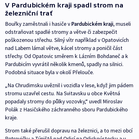
V Pardubickém kraji spadl strom na
železniční trať
Bouřky zaměstnali i hasiče v
Pardubickém kraji
, museli
odstraňovat spadlé stromy a větve či zabezpečit
poškozenou střechu. Silný vítr například v Opatovicích
nad Labem lámal větve, kácel stromy a poničil část
střechy. Od Opatovic směrem k Lázním Bohdaneč a k
Pardubicím vyvrátil několik kmenů, spadly na silnici.
Podobná situace byla v okolí Přelouče.
„Na Chrudimsku uvěznil i vozidla v lese, když jim pádem
stromu uzavřel cestu. Na Svitavsku u obce Květná
popadaly stromy do půlky vozovky,“ uvedl Miroslav
Polák z Hasičského záchranného sboru Pardubického
kraje.
Strom také přerušil dopravu na železnici, a to mezi obcí
Petrovičky a Týniště nad Orlicí na Orlickoústecku a u