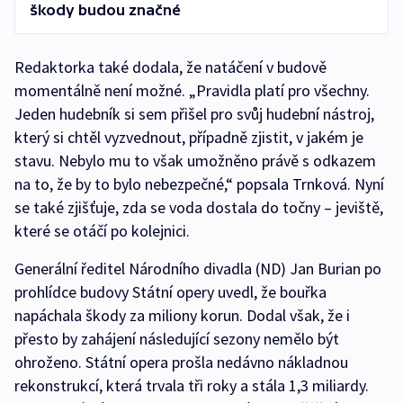
škody budou značné
Redaktorka také dodala, že natáčení v budově
momentálně není možné. „Pravidla platí pro všechny.
Jeden hudebník si sem přišel pro svůj hudební nástroj,
který si chtěl vyzvednout, případně zjistit, v jakém je
stavu. Nebylo mu to však umožněno právě s odkazem
na to, že by to bylo nebezpečné,“ popsala Trnková. Nyní
se také zjišťuje, zda se voda dostala do točny – jeviště,
které se otáčí po kolejnici.
Generální ředitel Národního divadla (ND) Jan Burian po
prohlídce budovy Státní opery uvedl, že bouřka
napáchala škody za miliony korun. Dodal však, že i
přesto by zahájení následující sezony nemělo být
ohroženo. Státní opera prošla nedávno nákladnou
rekonstrukcí, která trvala tři roky a stála 1,3 miliardy.