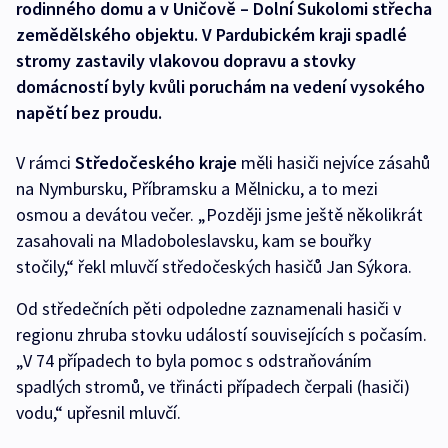
rodinného domu a v Uničově – Dolní Sukolomi střecha
zemědělského objektu. V Pardubickém kraji spadlé
stromy zastavily vlakovou dopravu a stovky
domácností byly kvůli poruchám na vedení vysokého
napětí bez proudu.
V rámci
Středočeského kraje
měli hasiči nejvíce zásahů
na Nymbursku, Příbramsku a Mělnicku, a to mezi
osmou a devátou večer. „Později jsme ještě několikrát
zasahovali na Mladoboleslavsku, kam se bouřky
stočily,“ řekl mluvčí středočeských hasičů Jan Sýkora.
Od středečních pěti odpoledne zaznamenali hasiči v
regionu zhruba stovku událostí souvisejících s počasím.
„V 74 případech to byla pomoc s odstraňováním
spadlých stromů, ve třinácti případech čerpali (hasiči)
vodu,“ upřesnil mluvčí.