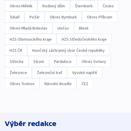
Okres Mělník
Rodinný dům
Šternberk
Česko
Tuhaň
Požár
Okres Nymburk
Okres Příbram
Okres Mladá Boleslav
Uničov
Blesk
HZS Olomouckého kraje
HZS Středočeského kraje
HZS ČR
Hasičský záchranný sbor České republiky
Střecha
Strom
Pardubice
Okres Svitavy
Železnice
Železniční trať
Vysoké napětí
Okres Trutnov
Národní divadlo
ČEZ
Výběr redakce