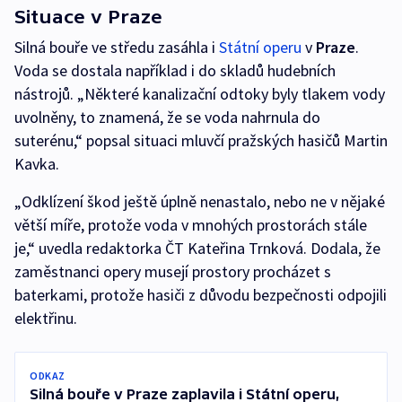
Situace v Praze
Silná bouře ve středu zasáhla i
Státní operu
v
Praze
.
Voda se dostala například i do skladů hudebních
nástrojů. „Některé kanalizační odtoky byly tlakem vody
uvolněny, to znamená, že se voda nahrnula do
suterénu,“ popsal situaci mluvčí pražských hasičů Martin
Kavka.
„Odklízení škod ještě úplně nenastalo, nebo ne v nějaké
větší míře, protože voda v mnohých prostorách stále
je,“ uvedla redaktorka ČT Kateřina Trnková. Dodala, že
zaměstnanci opery musejí prostory procházet s
baterkami, protože hasiči z důvodu bezpečnosti odpojili
elektřinu.
ODKAZ
Silná bouře v Praze zaplavila i Státní operu,