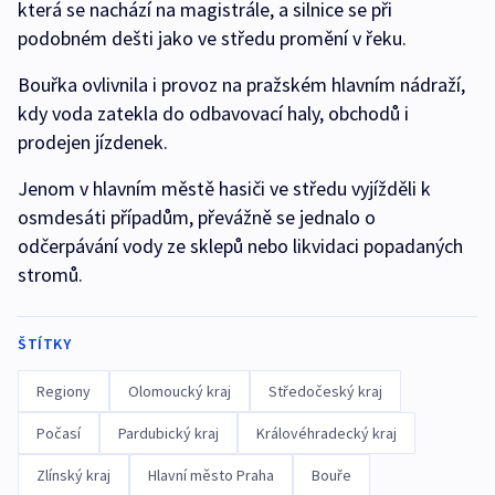
která se nachází na magistrále, a silnice se při
podobném dešti jako ve středu promění v řeku.
Bouřka ovlivnila i provoz na pražském hlavním nádraží,
kdy voda zatekla do odbavovací haly, obchodů i
prodejen jízdenek.
Jenom v hlavním městě hasiči ve středu vyjížděli k
osmdesáti případům, převážně se jednalo o
odčerpávání vody ze sklepů nebo likvidaci popadaných
stromů.
ŠTÍTKY
Regiony
Olomoucký kraj
Středočeský kraj
Počasí
Pardubický kraj
Královéhradecký kraj
Zlínský kraj
Hlavní město Praha
Bouře