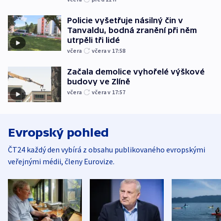
Policie vyšetřuje násilný čin v
Tanvaldu, bodná zranění při něm
utrpěli tři lidé
včera
včera v 17:58
Začala demolice vyhořelé výškové
budovy ve Zlíně
včera
včera v 17:57
Evropský pohled
ČT24 každý den vybírá z obsahu publikovaného evropskými
veřejnými médii, členy Eurovize.