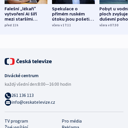
Falešní „lékaři“
Spekulace o
Pobyt u vodn
vytvoření AI šíří
přímém ruském
ploch zvyšuje
mezi staršími
útoku jsou pošetilé,
duševní poho
Poláky nebezpečné
míní estonský
ukázala
před 11
h
včera v 17:11
včera v 07:30
zdravotní rady
bezpečnostní
mezinárodní 
expert
Divácké centrum
každý všední den:
8:00—16:00 hodin
261 136 113
info@ceskatelevize.cz
TV program
Pro média
Živé vysílání
Reklama