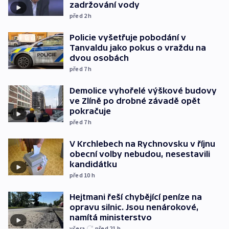
zadržování vody
před 2
h
Policie vyšetřuje pobodání v
Tanvaldu jako pokus o vraždu na
dvou osobách
před 7
h
Demolice vyhořelé výškové budovy
ve Zlíně po drobné závadě opět
pokračuje
před 7
h
V Krchlebech na Rychnovsku v říjnu
obecní volby nebudou, nesestavili
kandidátku
před 10
h
Hejtmani řeší chybějící peníze na
opravu silnic. Jsou nenárokové,
namítá ministerstvo
včera
před 21
h