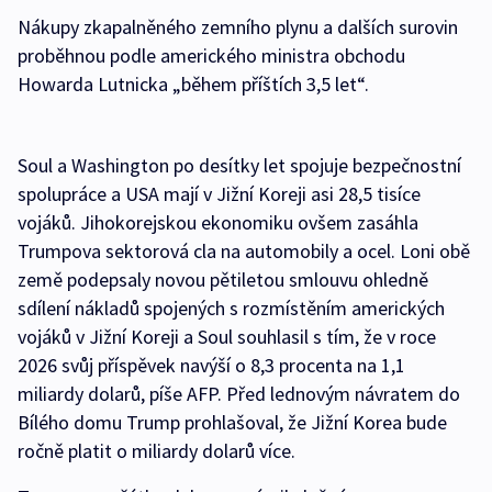
Nákupy zkapalněného zemního plynu a dalších surovin
proběhnou podle amerického ministra obchodu
Howarda Lutnicka „během příštích 3,5 let“.
Soul a Washington po desítky let spojuje bezpečnostní
spolupráce a USA mají v Jižní Koreji asi 28,5 tisíce
vojáků. Jihokorejskou ekonomiku ovšem zasáhla
Trumpova sektorová cla na automobily a ocel. Loni obě
země podepsaly novou pětiletou smlouvu ohledně
sdílení nákladů spojených s rozmístěním amerických
vojáků v Jižní Koreji a Soul souhlasil s tím, že v roce
2026 svůj příspěvek navýší o 8,3 procenta na 1,1
miliardy dolarů, píše AFP. Před lednovým návratem do
Bílého domu Trump prohlašoval, že Jižní Korea bude
ročně platit o miliardy dolarů více.