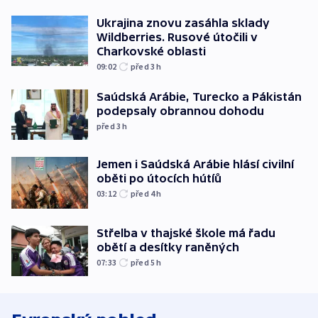
Ukrajina znovu zasáhla sklady
Wildberries. Rusové útočili v
Charkovské oblasti
09:02
před 3
h
Saúdská Arábie, Turecko a Pákistán
podepsaly obrannou dohodu
před 3
h
Jemen i Saúdská Arábie hlásí civilní
oběti po útocích hútíů
03:12
před 4
h
Střelba v thajské škole má řadu
obětí a desítky raněných
07:33
před 5
h