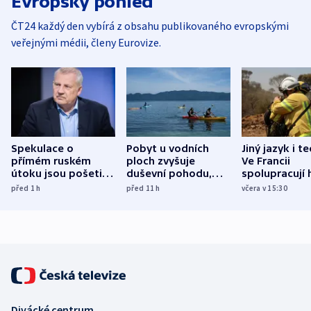
Evropský pohled
ČT24 každý den vybírá z obsahu publikovaného evropskými
veřejnými médii, členy Eurovize.
Spekulace o
Pobyt u vodních
Jiný jazyk i t
přímém ruském
ploch zvyšuje
Ve Francii
útoku jsou pošetilé,
duševní pohodu,
spolupracují h
míní estonský
ukázala
různých zemí
před 1
h
před 11
h
včera v 15:30
bezpečnostní
mezinárodní studie
expert
Divácké centrum