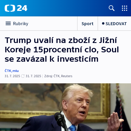
Sport
SLEDOVAT
Rubriky
Trump uvalí na zboží z Jižní
Koreje 15procentní clo, Soul
se zavázal k investicím
ČTK
,
mlu
31. 7. 2025
31. 7. 2025
|
Zdroj:
ČTK
,
Reuters