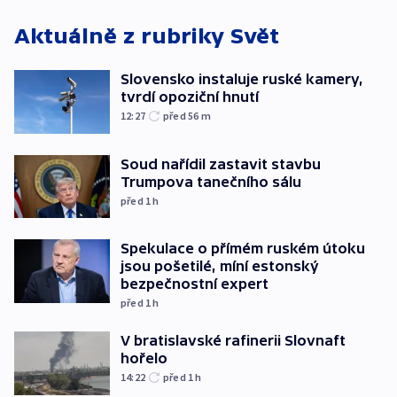
Aktuálně z rubriky
Svět
Slovensko instaluje ruské kamery,
tvrdí opoziční hnutí
12:27
před 56
m
Soud nařídil zastavit stavbu
Trumpova tanečního sálu
před 1
h
Spekulace o přímém ruském útoku
jsou pošetilé, míní estonský
bezpečnostní expert
před 1
h
V bratislavské rafinerii Slovnaft
hořelo
14:22
před 1
h