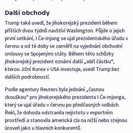
Další obchody
Trump také uvedl, že jihokorejský prezident během
příštích dvou týdnů navštíví Washington. Půjde o jejich
první setkání, I Če-mjong se ujal prezidentského úřadu v
červnu a od té doby se zaměřil na vyjednání obchodní
smlouvy se Spojenými státy. Během této schůzky
jihokorejský prezident oznámí další „obří částku“,
kterou Jižní Korea v USA investuje, uvedl Trump bez
dalších podrobností.
Podle agentury Reuters byla jednání „časnou
zkouškou“ pro jihokorejského prezidenta I Če-mjonga,
který se ujal úřadu v červnu po předčasných volbách.
Řekl, že dohoda odstranila nejistotu v exportním
prostředí a stanovila americká cla na nižší nebo stejnou
úroveň jako u hlavních konkurentů.