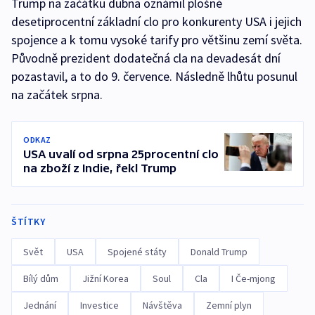
Trump na začátku dubna oznámil plošné
desetiprocentní základní clo pro konkurenty USA i jejich
spojence a k tomu vysoké tarify pro většinu zemí světa.
Původně prezident dodatečná cla na devadesát dní
pozastavil, a to do 9. července. Následně lhůtu posunul
na začátek srpna.
ODKAZ
USA uvalí od srpna 25procentní clo
na zboží z Indie, řekl Trump
ŠTÍTKY
Svět
USA
Spojené státy
Donald Trump
Bílý dům
Jižní Korea
Soul
Cla
I Če-mjong
Jednání
Investice
Návštěva
Zemní plyn