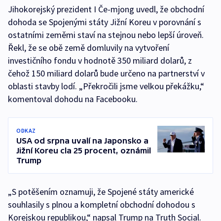
Jihokorejský prezident I Če-mjong uvedl, že obchodní
dohoda se Spojenými státy Jižní Koreu v porovnání s
ostatními zeměmi staví na stejnou nebo lepší úroveň.
Řekl, že se obě země domluvily na vytvoření
investičního fondu v hodnotě 350 miliard dolarů, z
čehož 150 miliard dolarů bude určeno na partnerství v
oblasti stavby lodí. „Překročili jsme velkou překážku,“
komentoval dohodu na Facebooku.
ODKAZ
USA od srpna uvalí na Japonsko a
Jižní Koreu cla 25 procent, oznámil
Trump
„S potěšením oznamuji, že Spojené státy americké
souhlasily s plnou a kompletní obchodní dohodou s
Korejskou republikou,“ napsal Trump na Truth Social.