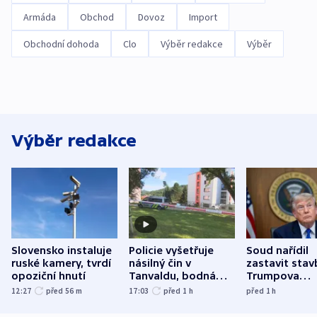
Armáda
Obchod
Dovoz
Import
Obchodní dohoda
Clo
Výběr redakce
Výběr
Výběr redakce
Slovensko instaluje
Policie vyšetřuje
Soud nařídil
ruské kamery, tvrdí
násilný čin v
zastavit stav
opoziční hnutí
Tanvaldu, bodná
Trumpova
zranění při něm
tanečního sá
12:27
před 56
m
17:03
před 1
h
před 1
h
utrpěli tři lidé