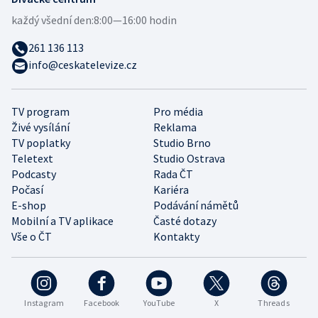
každý všední den:
8:00—16:00 hodin
261 136 113
info@ceskatelevize.cz
TV program
Pro média
Živé vysílání
Reklama
TV poplatky
Studio Brno
Teletext
Studio Ostrava
Podcasty
Rada ČT
Počasí
Kariéra
E-shop
Podávání námětů
Mobilní a TV aplikace
Časté dotazy
Vše o ČT
Kontakty
Instagram
Facebook
YouTube
X
Threads