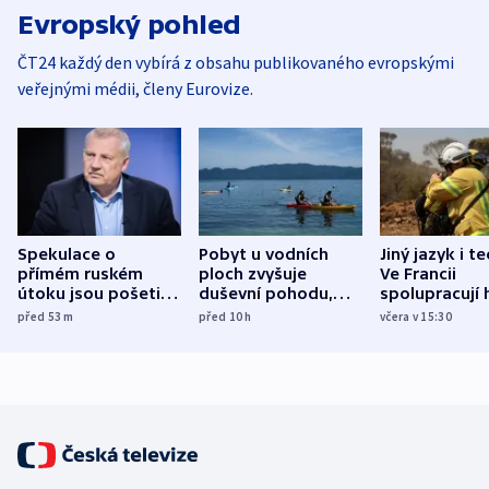
Evropský pohled
ČT24 každý den vybírá z obsahu publikovaného evropskými
veřejnými médii, členy Eurovize.
Spekulace o
Pobyt u vodních
Jiný jazyk i t
přímém ruském
ploch zvyšuje
Ve Francii
útoku jsou pošetilé,
duševní pohodu,
spolupracují h
míní estonský
ukázala
různých zemí
před 53
m
před 10
h
včera v 15:30
bezpečnostní
mezinárodní studie
expert