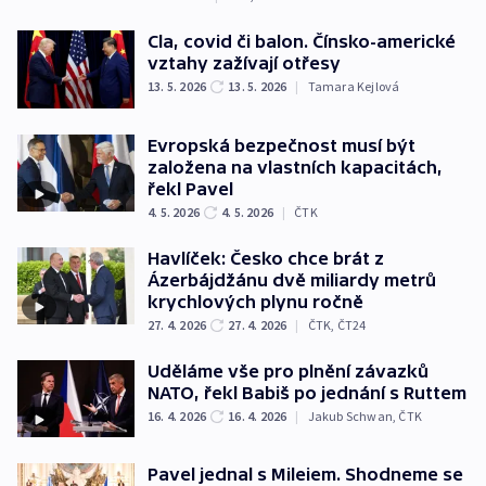
Cla, covid či balon. Čínsko-americké
vztahy zažívají otřesy
13. 5. 2026
13. 5. 2026
|
Tamara Kejlová
Evropská bezpečnost musí být
založena na vlastních kapacitách,
řekl Pavel
4. 5. 2026
4. 5. 2026
|
ČTK
Havlíček: Česko chce brát z
Ázerbájdžánu dvě miliardy metrů
krychlových plynu ročně
27. 4. 2026
27. 4. 2026
|
ČTK
,
ČT24
Uděláme vše pro plnění závazků
NATO, řekl Babiš po jednání s Ruttem
16. 4. 2026
16. 4. 2026
|
Jakub Schwan
,
ČTK
Pavel jednal s Mileiem. Shodneme se