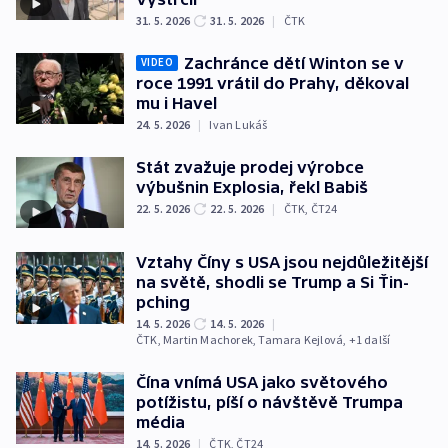
31. 5. 2026
31. 5. 2026
|
ČTK
Zachránce dětí Winton se v
VIDEO
roce 1991 vrátil do Prahy, děkoval
mu i Havel
24. 5. 2026
|
Ivan Lukáš
Stát zvažuje prodej výrobce
výbušnin Explosia, řekl Babiš
22. 5. 2026
22. 5. 2026
|
ČTK
,
ČT24
Vztahy Číny s USA jsou nejdůležitější
na světě, shodli se Trump a Si Ťin-
pching
14. 5. 2026
14. 5. 2026
|
ČTK
,
Martin Machorek
,
Tamara Kejlová
, +1 další
Čína vnímá USA jako světového
potížistu, píší o návštěvě Trumpa
média
14. 5. 2026
|
ČTK
,
ČT24