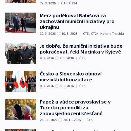
27. 3. 2026
|
ČTK
,
ČT24
Merz poděkoval Babišovi za
zachování muniční iniciativy pro
Ukrajinu
10. 3. 2026
10. 3. 2026
|
ČTK
,
ČT24
,
Helena Truchlá
Je dobře, že muniční iniciativa bude
pokračovat, řekl Macinka v Kyjevě
9. 1. 2026
9. 1. 2026
|
ČTK
Česko a Slovensko obnoví
mezivládní konzultace
8. 1. 2026
8. 1. 2026
|
ČTK
Papež a vůdce pravoslaví se v
Turecku pomodlili za
znovusjednocení křesťanů
28. 11. 2025
28. 11. 2025
|
ČTK