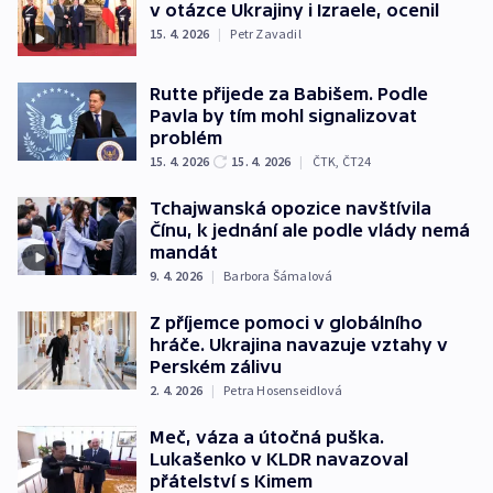
v otázce Ukrajiny i Izraele, ocenil
15. 4. 2026
|
Petr Zavadil
Rutte přijede za Babišem. Podle
Pavla by tím mohl signalizovat
problém
15. 4. 2026
15. 4. 2026
|
ČTK
,
ČT24
Tchajwanská opozice navštívila
Čínu, k jednání ale podle vlády nemá
mandát
9. 4. 2026
|
Barbora Šámalová
Z příjemce pomoci v globálního
hráče. Ukrajina navazuje vztahy v
Perském zálivu
2. 4. 2026
|
Petra Hosenseidlová
Meč, váza a útočná puška.
Lukašenko v KLDR navazoval
přátelství s Kimem