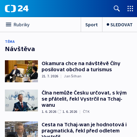
Sport
SLEDOVAT
Rubriky
TÉMA
Návštěva
Okamura chce na návštěvě Číny
posilovat obchod a turismus
21. 7. 2026
|
Jan Šilhan
Čína nemůže Česku určovat, s kým
se přátelit, řekl Vystrčil na Tchaj-
wanu
1. 6. 2026
1. 6. 2026
|
ČTK
Cesta na Tchaj-wan je hodnotová i
pragmatická, řekl před odletem
Vystrčil