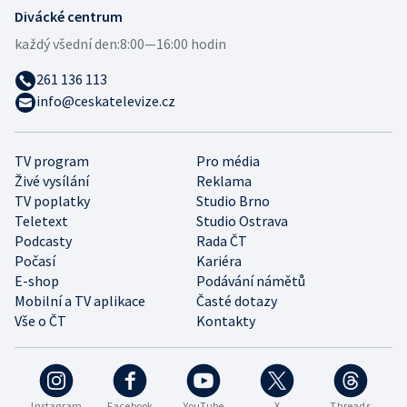
Divácké centrum
každý všední den:
8:00—16:00 hodin
261 136 113
info@ceskatelevize.cz
TV program
Pro média
Živé vysílání
Reklama
TV poplatky
Studio Brno
Teletext
Studio Ostrava
Podcasty
Rada ČT
Počasí
Kariéra
E-shop
Podávání námětů
Mobilní a TV aplikace
Časté dotazy
Vše o ČT
Kontakty
Instagram
Facebook
YouTube
X
Threads