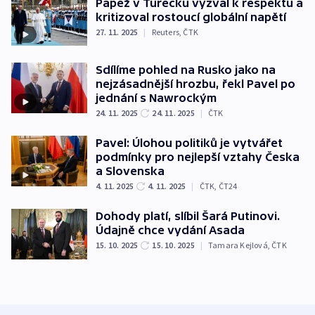
Papež v Turecku vyzval k respektu a
kritizoval rostoucí globální napětí
27. 11. 2025
|
Reuters
,
ČTK
Sdílíme pohled na Rusko jako na
nejzásadnější hrozbu, řekl Pavel po
jednání s Nawrockým
24. 11. 2025
24. 11. 2025
|
ČTK
Pavel: Úlohou politiků je vytvářet
podmínky pro nejlepší vztahy Česka
a Slovenska
4. 11. 2025
4. 11. 2025
|
ČTK
,
ČT24
Dohody platí, slíbil Šará Putinovi.
Údajně chce vydání Asada
15. 10. 2025
15. 10. 2025
|
Tamara Kejlová
,
ČTK