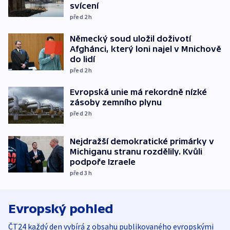
svícení
před 2
h
Německý soud uložil doživotí
Afghánci, který loni najel v Mnichově
do lidí
před 2
h
Evropská unie má rekordně nízké
zásoby zemního plynu
před 2
h
Nejdražší demokratické primárky v
Michiganu stranu rozdělily. Kvůli
podpoře Izraele
před 3
h
Evropský pohled
ČT24 každý den vybírá z obsahu publikovaného evropskými