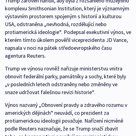
Trump zároveň nařídil, aby byla z rozsáhlého muzejního
komplexu Smithsonian Institution, který je významným
výstavním prostorem spojeným s historií a kulturou
USA, odstraněna „nevhodná, rozdělující nebo
protiamerická ideologie“. Podepsal exekutivní výnos, ve
kterém tímto úkolem pověřil viceprezidenta JD Vance,
napsala v noci na pátek středoevropského času
agentura Reuters.
Trump ve výnosu rovněž nařizuje ministerstvu vnitra
obnovit federální parky, památníky a sochy, které byly
„v posledních letech odstraněny nebo změněny ve
snaze udržovat falešnou revizi historie“.
Výnos nazvaný „Obnovení pravdy a zdravého rozumu v
amerických dějinách“ neuvádí, co prezident za
protiamerickou ideologii považuje. Nařízení nicméně
podle Reuters naznačuje, že se Trump snaží zbavit