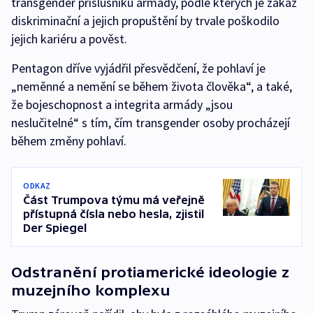
transgender příslušníků armády, podle kterých je zákaz
diskriminační a jejich propuštění by trvale poškodilo
jejich kariéru a pověst.
Pentagon dříve vyjádřil přesvědčení, že pohlaví je
„neměnné a nemění se během života člověka“, a také,
že bojeschopnost a integrita armády „jsou
neslučitelné“ s tím, čím transgender osoby procházejí
během změny pohlaví.
ODKAZ
Část Trumpova týmu má veřejně
přístupná čísla nebo hesla, zjistil
Der Spiegel
Odstranění protiamerické ideologie z
muzejního komplexu