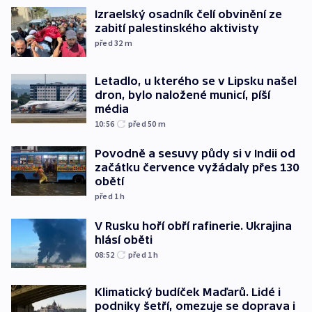
Izraelský osadník čelí obvinění ze
zabití palestinského aktivisty
před 32
m
Letadlo, u kterého se v Lipsku našel
dron, bylo naložené municí, píší
média
10:56
před 50
m
Povodně a sesuvy půdy si v Indii od
začátku července vyžádaly přes 130
obětí
před 1
h
V Rusku hoří obří rafinerie. Ukrajina
hlásí oběti
08:52
před 1
h
Klimatický budíček Maďarů. Lidé i
podniky šetří, omezuje se doprava i