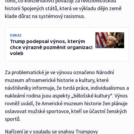
toho, co konzervativci považují za revizionistickou
historii Spojených států, která ve výkladu dějin země
klade důraz na systémový rasismus.
ODKAZ
Trump podepsal výnos, kterým
chce výrazně pozměnit organizaci
voleb
Za problematické je ve výnosu označeno Národní
muzeum afroamerické historie a kultury, které
návštěvníky informuje, že tvrdá práce, individualismus a
nukleární rodina jsou aspekty „bělošské kultury“. Výnos
rovněž uvádí, že Americké muzeum historie žen plánuje
oslavovat mužské sportovce, kteří se účastní ženských
sportů.
Nařízení je v souladu se snahou Trumpovy