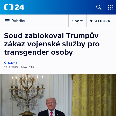
Sport
SLEDOVAT
Rubriky
Soud zablokoval Trumpův
zákaz vojenské služby pro
transgender osoby
ČTK
,
kma
28. 3. 2025
|
Zdroj:
ČTK