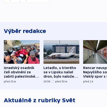
Výběr redakce
Izraelský osadník
Letadlo, u kterého
Rencar neusp
čelí obvinění ze
se v Lipsku našel
Nejvyššího s
zabití palestinského
dron, bylo naložené
Vleklý spor s
aktivisty
municí, píší média
reklamní plo
před 32
m
10:56
před 50
m
před 1
h
končí
Aktuálně z rubriky
Svět