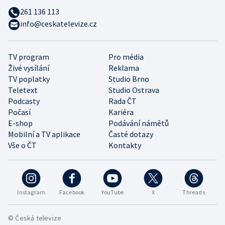
261 136 113
info@ceskatelevize.cz
TV program
Pro média
Živé vysílání
Reklama
TV poplatky
Studio Brno
Teletext
Studio Ostrava
Podcasty
Rada ČT
Počasí
Kariéra
E-shop
Podávání námětů
Mobilní a TV aplikace
Časté dotazy
Vše o ČT
Kontakty
Instagram
Facebook
YouTube
X
Threads
© Česká televize