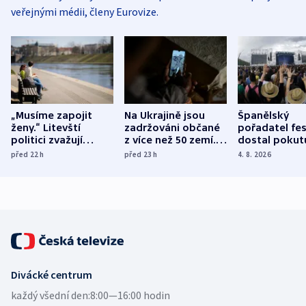
veřejnými médii, členy Eurovize.
„Musíme zapojit
Na Ukrajině jsou
Španělský
ženy.“ Litevští
zadržováni občané
pořadatel fes
politici zvažují
z více než 50 zemí.
dostal pokut
dohodu o
Bojovali na straně
nekalé prakti
před 22
h
před 23
h
4. 8. 2026
demografii
Ruska
Divácké centrum
každý všední den:
8:00—16:00 hodin