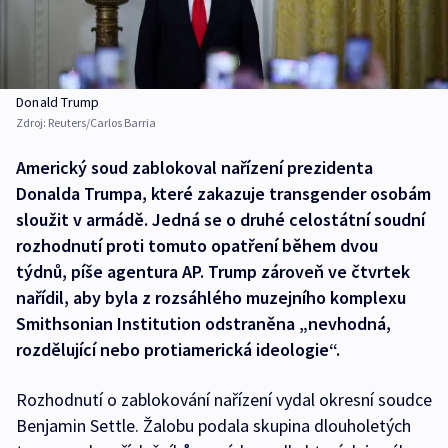
Donald Trump
Zdroj:
Reuters/Carlos Barria
Americký soud zablokoval nařízení prezidenta
Donalda Trumpa, které zakazuje transgender osobám
sloužit v armádě. Jedná se o druhé celostátní soudní
rozhodnutí proti tomuto opatření během dvou
týdnů, píše agentura AP. Trump zároveň ve čtvrtek
nařídil, aby byla z rozsáhlého muzejního komplexu
Smithsonian Institution odstraněna „nevhodná,
rozdělující nebo protiamerická ideologie“.
Rozhodnutí o zablokování nařízení vydal okresní soudce
Benjamin Settle. Žalobu podala skupina dlouholetých