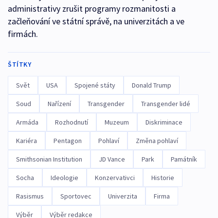
administrativy zrušit programy rozmanitosti a
začleňování ve státní správě, na univerzitách a ve
firmách.
ŠTÍTKY
Svět
USA
Spojené státy
Donald Trump
Soud
Nařízení
Transgender
Transgender lidé
Armáda
Rozhodnutí
Muzeum
Diskriminace
Kariéra
Pentagon
Pohlaví
Změna pohlaví
Smithsonian Institution
JD Vance
Park
Památník
Socha
Ideologie
Konzervativci
Historie
Rasismus
Sportovec
Univerzita
Firma
Výběr
Výběr redakce