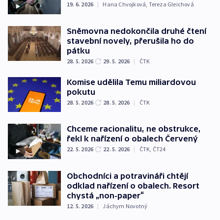
19. 6. 2026
|
Hana Chvojková
,
Tereza Gleichová
Sněmovna nedokončila druhé čtení
stavební novely, přerušila ho do
pátku
28. 5. 2026
29. 5. 2026
|
ČTK
Komise udělila Temu miliardovou
pokutu
28. 5. 2026
28. 5. 2026
|
ČTK
Chceme racionalitu, ne obstrukce,
řekl k nařízení o obalech Červený
22. 5. 2026
22. 5. 2026
|
ČTK
,
ČT24
Obchodníci a potravináři chtějí
odklad nařízení o obalech. Resort
chystá „non-paper“
12. 5. 2026
|
Jáchym Novotný