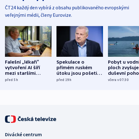
ČT24 každý den vybírá z obsahu publikovaného evropskými
veřejnými médii, členy Eurovize.
Falešní „lékaři“
Spekulace o
Pobyt u vodn
vytvoření AI šíří
přímém ruském
ploch zvyšuje
mezi staršími
útoku jsou pošetilé,
duševní poho
Poláky nebezpečné
míní estonský
ukázala
před 5
h
před 19
h
včera v 07:30
zdravotní rady
bezpečnostní
mezinárodní 
expert
Divácké centrum