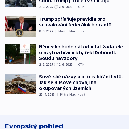
soud. Trump ji chce i v Chicagu
2. 9. 2025
2. 9. 2025
|
ČTK
Trump zpřísňuje pravidla pro
schvalování federálních grantů
8. 8. 2025
|
Martin Machorek
Německo bude dál odmítat žadatele
o azyl na hranicích, řekl Dobrindt.
Soudu navzdory
2. 6. 2025
2. 6. 2025
|
ČTK
Sovětské názvy ulic či zabírání bytů.
Jak se Rusové chovají na
okupovaných územích
25. 4. 2025
|
Klára Machková
Evropský pohled