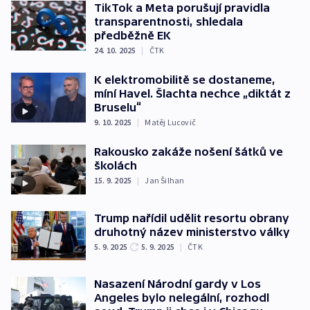
TikTok a Meta porušují pravidla
transparentnosti, shledala
předběžně EK
24. 10. 2025
|
ČTK
K elektromobilitě se dostaneme,
míní Havel. Šlachta nechce „diktát z
Bruselu“
9. 10. 2025
|
Matěj Lucovič
Rakousko zakáže nošení šátků ve
školách
15. 9. 2025
|
Jan Šilhan
Trump nařídil udělit resortu obrany
druhotný název ministerstvo války
5. 9. 2025
5. 9. 2025
|
ČTK
Nasazení Národní gardy v Los
Angeles bylo nelegální, rozhodl