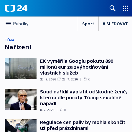
Sport
SLEDOVAT
Rubriky
TÉMA
Nařízení
EK vyměřila Googlu pokutu 890
milionů eur za zvýhodňování
vlastních služeb
23. 7. 2026
23. 7. 2026
|
ČTK
Soud nařídil vyplatit odškodné ženě,
kterou dle poroty Trump sexuálně
napadl
8. 7. 2026
|
ČTK
Regulace cen paliv by mohla skončit
už před prázdninami