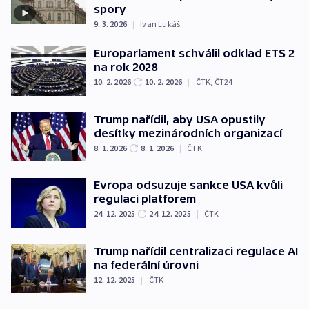
spory
9. 3. 2026
|
Ivan Lukáš
Europarlament schválil odklad ETS 2
na rok 2028
10. 2. 2026
10. 2. 2026
|
ČTK
,
ČT24
Trump nařídil, aby USA opustily
desítky mezinárodních organizací
8. 1. 2026
8. 1. 2026
|
ČTK
Evropa odsuzuje sankce USA kvůli
regulaci platforem
24. 12. 2025
24. 12. 2025
|
ČTK
Trump nařídil centralizaci regulace AI
na federální úrovni
12. 12. 2025
|
ČTK