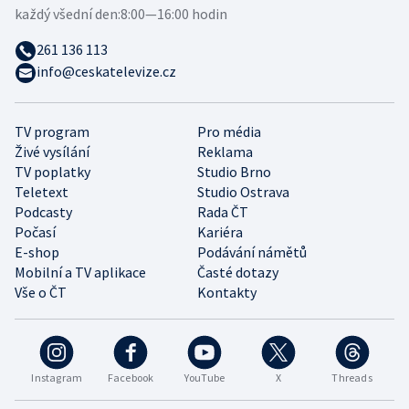
každý všední den:
8:00—16:00 hodin
261 136 113
info@ceskatelevize.cz
TV program
Pro média
Živé vysílání
Reklama
TV poplatky
Studio Brno
Teletext
Studio Ostrava
Podcasty
Rada ČT
Počasí
Kariéra
E-shop
Podávání námětů
Mobilní a TV aplikace
Časté dotazy
Vše o ČT
Kontakty
Instagram
Facebook
YouTube
X
Threads