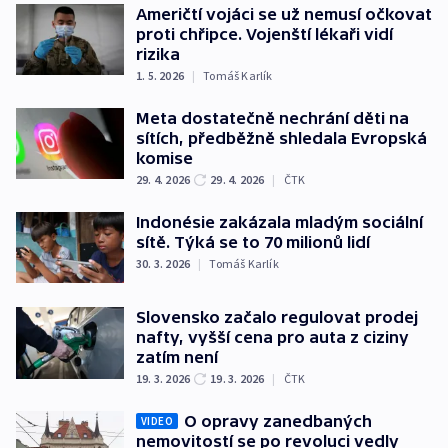
Američtí vojáci se už nemusí očkovat
proti chřipce. Vojenští lékaři vidí
rizika
1. 5. 2026
|
Tomáš Karlík
Meta dostatečně nechrání děti na
sítích, předběžně shledala Evropská
komise
29. 4. 2026
29. 4. 2026
|
ČTK
Indonésie zakázala mladým sociální
sítě. Týká se to 70 milionů lidí
30. 3. 2026
|
Tomáš Karlík
Slovensko začalo regulovat prodej
nafty, vyšší cena pro auta z ciziny
zatím není
19. 3. 2026
19. 3. 2026
|
ČTK
O opravy zanedbaných
VIDEO
nemovitostí se po revoluci vedly