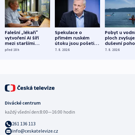
Falešní „lékaři“
Spekulace o
Pobyt u vodn
vytvoření AI šíří
přímém ruském
ploch zvyšuje
mezi staršími
útoku jsou pošetilé,
duševní poho
Poláky nebezpečné
míní estonský
ukázala
před 18
h
7. 8. 2026
7. 8. 2026
zdravotní rady
bezpečnostní
mezinárodní 
expert
Divácké centrum
každý všední den:
8:00—16:00 hodin
261 136 113
info@ceskatelevize.cz