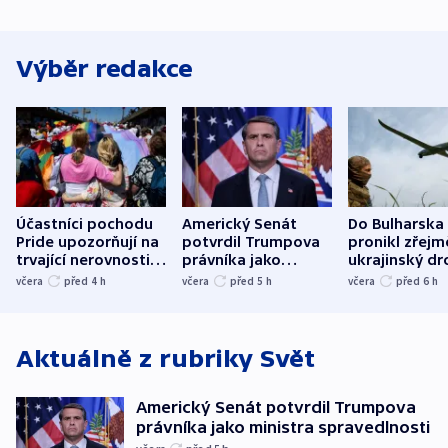
Výběr redakce
Účastníci pochodu
Americký Senát
Do Bulharska
Pride upozorňují na
potvrdil Trumpova
pronikl zřejm
trvající nerovnosti i
právníka jako
ukrajinský dr
společenskou
ministra
explodoval k
včera
před 4
h
včera
před 5
h
včera
před 6
h
atmosféru
spravedlnosti
od plynovod
Aktuálně z rubriky
Svět
Americký Senát potvrdil Trumpova
právníka jako ministra spravedlnosti