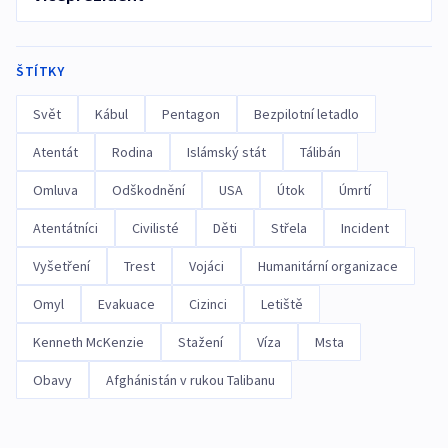
ŠTÍTKY
Svět
Kábul
Pentagon
Bezpilotní letadlo
Atentát
Rodina
Islámský stát
Tálibán
Omluva
Odškodnění
USA
Útok
Úmrtí
Atentátníci
Civilisté
Děti
Střela
Incident
Vyšetření
Trest
Vojáci
Humanitární organizace
Omyl
Evakuace
Cizinci
Letiště
Kenneth McKenzie
Stažení
Víza
Msta
Obavy
Afghánistán v rukou Talibanu