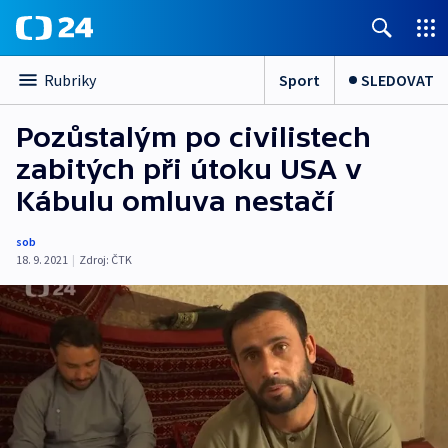
Sport
SLEDOVAT
Rubriky
Pozůstalým po civilistech
zabitých při útoku USA v
Kábulu omluva nestačí
sob
18. 9. 2021
|
Zdroj:
ČTK