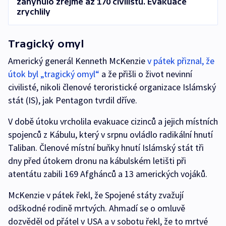
zahynulo zřejmě až 170 civilistů. Evakuace
zrychlily
Tragický omyl
Americký generál Kenneth McKenzie
v pátek přiznal, že
útok byl „tragický omyl“
a že přišli o život nevinní
civilisté, nikoli členové teroristické organizace Islámský
stát (IS), jak Pentagon tvrdil dříve.
V době útoku vrcholila evakuace cizinců a jejich místních
spojenců z Kábulu, který v srpnu ovládlo radikální hnutí
Taliban. Členové místní buňky hnutí Islámský stát tři
dny před útokem dronu na kábulském letišti při
atentátu zabili 169 Afghánců a 13 amerických vojáků.
McKenzie v pátek řekl, že Spojené státy zvažují
odškodné rodině mrtvých. Ahmadí se o omluvě
dozvěděl od přátel v USA a v sobotu řekl, že to mrtvé