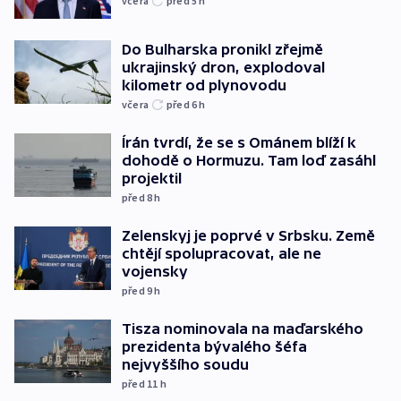
včera
před 5
h
Do Bulharska pronikl zřejmě
ukrajinský dron, explodoval
kilometr od plynovodu
včera
před 6
h
Írán tvrdí, že se s Ománem blíží k
dohodě o Hormuzu. Tam loď zasáhl
projektil
před 8
h
Zelenskyj je poprvé v Srbsku. Země
chtějí spolupracovat, ale ne
vojensky
před 9
h
Tisza nominovala na maďarského
prezidenta bývalého šéfa
nejvyššího soudu
před 11
h