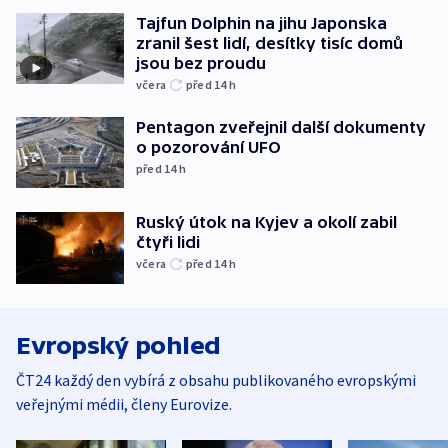
Tajfun Dolphin na jihu Japonska
zranil šest lidí, desítky tisíc domů
jsou bez proudu
včera
před 14
h
Pentagon zveřejnil další dokumenty
o pozorování UFO
před 14
h
Ruský útok na Kyjev a okolí zabil
čtyři lidi
včera
před 14
h
Evropský pohled
ČT24 každý den vybírá z obsahu publikovaného evropskými
veřejnými médii, členy Eurovize.