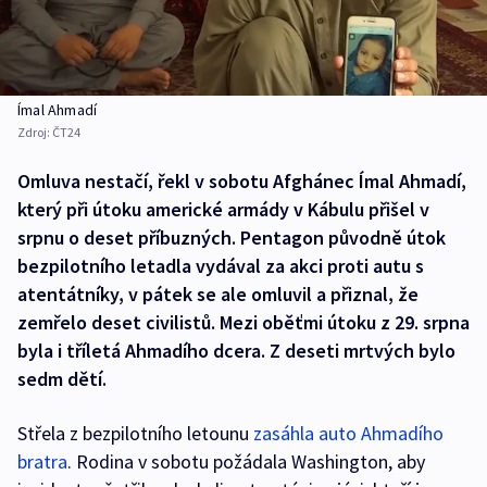
Ímal Ahmadí
Zdroj:
ČT24
Omluva nestačí, řekl v sobotu Afghánec Ímal Ahmadí,
který při útoku americké armády v Kábulu přišel v
srpnu o deset příbuzných. Pentagon původně útok
bezpilotního letadla vydával za akci proti autu s
atentátníky, v pátek se ale omluvil a přiznal, že
zemřelo deset civilistů. Mezi oběťmi útoku z 29. srpna
byla i tříletá Ahmadího dcera. Z deseti mrtvých bylo
sedm dětí.
Střela z bezpilotního letounu
zasáhla auto Ahmadího
bratra
. Rodina v sobotu požádala Washington, aby