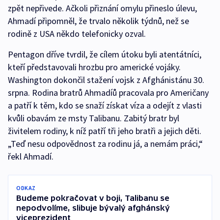
zpět nepřivede. Ačkoli přiznání omylu přineslo úlevu,
Ahmadí připomněl, že trvalo několik týdnů, než se
rodině z USA někdo telefonicky ozval.
Pentagon dříve tvrdil, že cílem útoku byli atentátníci,
kteří představovali hrozbu pro americké vojáky.
Washington dokončil stažení vojsk z Afghánistánu 30.
srpna. Rodina bratrů Ahmadíů pracovala pro Američany
a patří k těm, kdo se snaží získat víza a odejít z vlasti
kvůli obavám ze msty Talibanu. Zabitý bratr byl
živitelem rodiny, k níž patří tři jeho bratři a jejich děti.
„Teď nesu odpovědnost za rodinu já, a nemám práci,“
řekl Ahmadí.
ODKAZ
Budeme pokračovat v boji, Talibanu se
nepodvolíme, slibuje bývalý afghánský
viceprezident