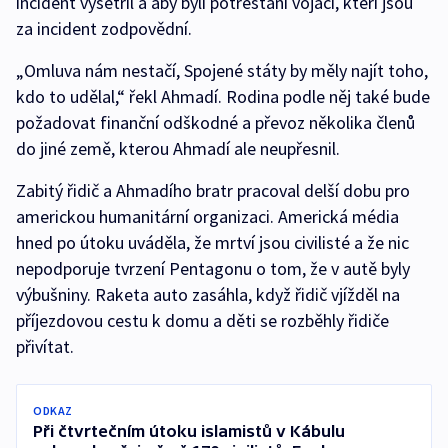
incident vyšetřil a aby byli potrestáni vojáci, kteří jsou
za incident zodpovědní.
„Omluva nám nestačí, Spojené státy by měly najít toho,
kdo to udělal,“ řekl Ahmadí. Rodina podle něj také bude
požadovat finanční odškodné a převoz několika členů
do jiné země, kterou Ahmadí ale neupřesnil.
Zabitý řidič a Ahmadího bratr pracoval delší dobu pro
americkou humanitární organizaci. Americká média
hned po útoku uváděla, že mrtví jsou civilisté a že nic
nepodporuje tvrzení Pentagonu o tom, že v autě byly
výbušniny. Raketa auto zasáhla, když řidič vjížděl na
příjezdovou cestu k domu a děti se rozběhly řidiče
přivítat.
ODKAZ
Při čtvrtečním útoku islamistů v Kábulu