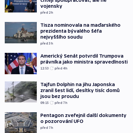
chtějí spolupracovat, ale ne
vojensky
před 2
h
Tisza nominovala na maďarského
prezidenta bývalého šéfa
nejvyššího soudu
před 3
h
Americký Senát potvrdil Trumpova
právníka jako ministra spravedlnosti
12:53
před 4
h
Tajfun Dolphin na jihu Japonska
zranil šest lidí, desítky tisíc domů
jsou bez proudu
09:15
před 7
h
Pentagon zveřejnil další dokumenty
o pozorování UFO
před 7
h