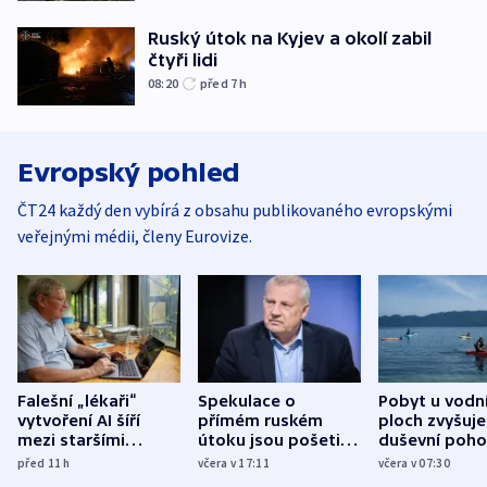
Ruský útok na Kyjev a okolí zabil
čtyři lidi
08:20
před 7
h
Evropský pohled
ČT24 každý den vybírá z obsahu publikovaného evropskými
veřejnými médii, členy Eurovize.
Falešní „lékaři“
Spekulace o
Pobyt u vodn
vytvoření AI šíří
přímém ruském
ploch zvyšuje
mezi staršími
útoku jsou pošetilé,
duševní poho
Poláky nebezpečné
míní estonský
ukázala
před 11
h
včera v 17:11
včera v 07:30
zdravotní rady
bezpečnostní
mezinárodní 