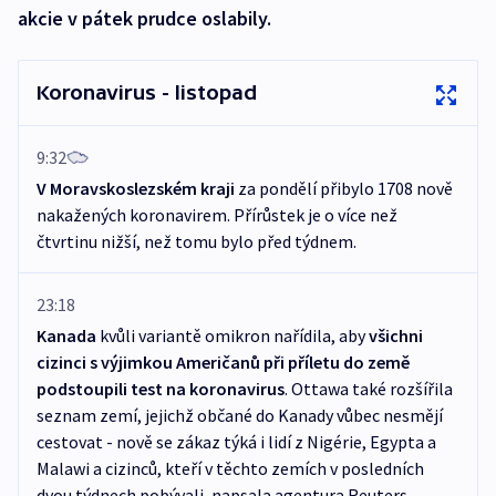
akcie v pátek prudce oslabily.
Koronavirus - listopad
9:32
V Moravskoslezském kraji
za pondělí přibylo 1708 nově
nakažených koronavirem. Přírůstek je o více než
čtvrtinu nižší, než tomu bylo před týdnem.
23:18
Kanada
kvůli variantě omikron nařídila, aby
všichni
cizinci s výjimkou Američanů při příletu do země
podstoupili test na koronavirus
. Ottawa také rozšířila
seznam zemí, jejichž občané do Kanady vůbec nesmějí
cestovat - nově se zákaz týká i lidí z Nigérie, Egypta a
Malawi a cizinců, kteří v těchto zemích v posledních
dvou týdnech pobývali, napsala agentura Reuters.