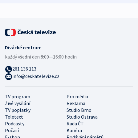
expert
Divácké centrum
každý všední den:
8:00—16:00 hodin
261 136 113
info@ceskatelevize.cz
TV program
Pro média
Živé vysílání
Reklama
TV poplatky
Studio Brno
Teletext
Studio Ostrava
Podcasty
Rada ČT
Počasí
Kariéra
E-shop
Podávání námětů