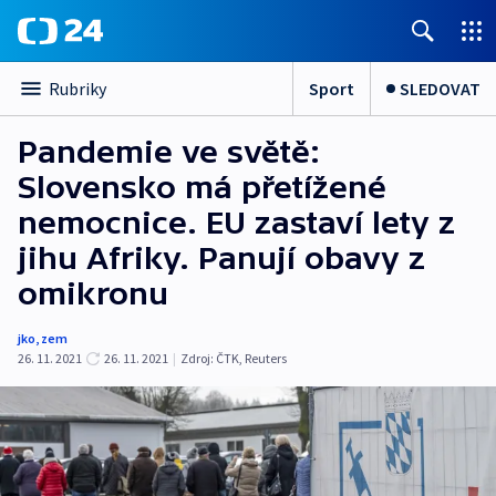
Sport
SLEDOVAT
Rubriky
Pandemie ve světě:
Slovensko má přetížené
nemocnice. EU zastaví lety z
jihu Afriky. Panují obavy z
omikronu
jko
,
zem
26. 11. 2021
26. 11. 2021
|
Zdroj:
ČTK
,
Reuters