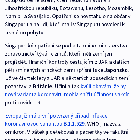
Jihoafrickou republiku, Botswanu, Lesotho, Mosambik,
Namibii a Svazijsko. Opatření se nevztahuje na občany
Singapuru a na lidi, kteří mají v Singapuru povolení k
trvalému pobytu.
Singapurské opatření se podle tamního ministerstva
zdravotnictví týká i cizinců, kteří měli zemí jen
projíždět. Hraniční kontroly cestujícím z JAR a dalších
pěti zmíněných afrických zemí zpřísní také
Japonsko
.
Už ve čtvrtek lety z JAR a některých sousedících zemí
pozastavila
Británie
. Učinila tak
kvůli obavám, že by
nová varianta koronaviru mohla snížit účinnost vakcín
proti covidu-19.
Evropa již má první potvrzený případ infekce
koronavirovou variantou B.1.1.529
. WHO ji nazvala
omikron. V pátek ji detekovali u pacientky ve fakultní
nemocnici v belgické Lovani. Informovala o tom