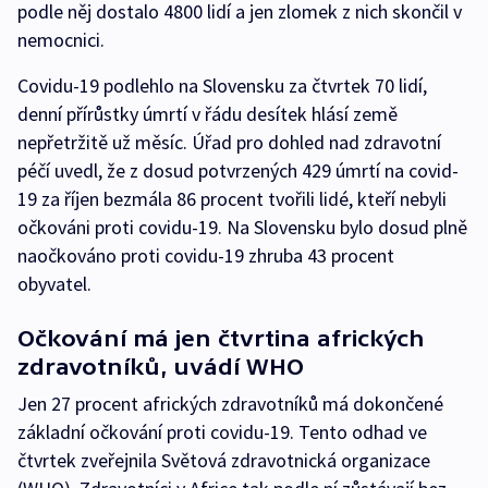
podle něj dostalo 4800 lidí a jen zlomek z nich skončil v
nemocnici.
Covidu-19 podlehlo na Slovensku za čtvrtek 70 lidí,
denní přírůstky úmrtí v řádu desítek hlásí země
nepřetržitě už měsíc. Úřad pro dohled nad zdravotní
péčí uvedl, že z dosud potvrzených 429 úmrtí na covid-
19 za říjen bezmála 86 procent tvořili lidé, kteří nebyli
očkováni proti covidu-19. Na Slovensku bylo dosud plně
naočkováno proti covidu-19 zhruba 43 procent
obyvatel.
Očkování má jen čtvrtina afrických
zdravotníků, uvádí WHO
Jen 27 procent afrických zdravotníků má dokončené
základní očkování proti covidu-19. Tento odhad ve
čtvrtek zveřejnila Světová zdravotnická organizace