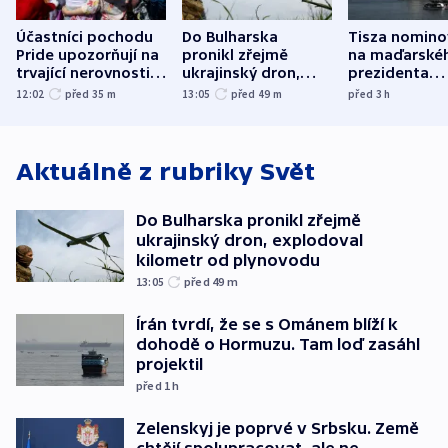
Účastníci pochodu
Do Bulharska
Tisza nomino
Pride upozorňují na
pronikl zřejmě
na maďarské
trvající nerovnosti i
ukrajinský dron,
prezidenta
společenskou
explodoval kilometr
bývalého šéf
12:02
před 35
m
13:05
před 49
m
před 3
h
atmosféru
od plynovodu
nejvyššího s
Aktuálně z rubriky
Svět
Do Bulharska pronikl zřejmě
ukrajinský dron, explodoval
kilometr od plynovodu
13:05
před 49
m
Írán tvrdí, že se s Ománem blíží k
dohodě o Hormuzu. Tam loď zasáhl
projektil
před 1
h
Zelenskyj je poprvé v Srbsku. Země