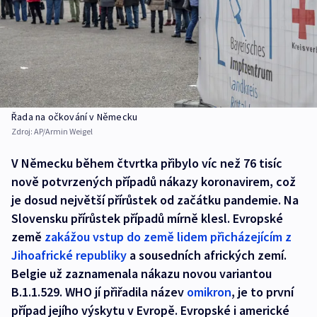
Řada na očkování v Německu
Zdroj:
AP/Armin Weigel
V Německu během čtvrtka přibylo víc než 76 tisíc
nově potvrzených případů nákazy koronavirem, což
je dosud největší přírůstek od začátku pandemie. Na
Slovensku přírůstek případů mírně klesl. Evropské
země
zakážou vstup do země lidem přicházejícím z
Jihoafrické republiky
a sousedních afrických zemí.
Belgie už zaznamenala nákazu novou variantou
B.1.1.529. WHO jí přiřadila název
omikron
, je to první
případ jejího výskytu v Evropě. Evropské i americké