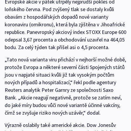
Evropské akcie v pátek utrpěly nejprudší pokles od
loňského června. Pod zvýšený tlak se dostaly kvůli
obavám z hospodářských dopadů nové varianty
koronaviru (omikronu), která byla zjištěna v Jihoafrické
republice. Panevropský akciový index STOXX Europe 600
odepsal 3,67 procenta a obchodování uzavřel na 464,05
bodu. Za celý týden tak přišel asi o 4,5 procenta.
„Tato nová varianta viru přichází v nejhorší možné době,
protože Evropa a některé severní části Spojených států
jsou v napjaté situaci kvůli již tak vysokým počtům
nových případů a hospitalizací,“ řekl podle agentury
Reuters analytik Peter Garnry ze společnosti Saxo
Bank. „Akcie reagují negativně, protože se zatím neví,
do jaké míry budou vůči nové variantě účinné vakcíny,
čímž se zvyšuje riziko nových uzávěr,“ dodal.
Výrazně oslabily také americké akcie. Dow Jonesův