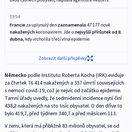
19:54
Francie
za uplynulý den
zaznamenala
47 177 nově
nakažených
koronavirem. Jde o
nejvyšší přírůstek od 8.
dubna
, kdy vrcholila třetí vlna epidemie.
Zobrazit další příspěvky
Německo
podle Institutu Roberta Kocha (IRK) eviduje
za čtvrtek 76 414 nakažených a 357 úmrtí souvisejících
s nemocí covid-19, což je nejvíc od začátku epidemie.
Tamní úřady uvedly, že sedmidenní incidence nyní činí
438,2 nakažených na sto tisíc obyvatel. O den dříve to
bylo 419,7, před týdnem 340,7 a před měsícem 113.
V zemi, která má přibližně 83 milionů obyvatel, se od