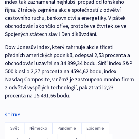
index tak zaznamenal nejhlubší propad od loňského
října. Ztrácely zejména akcie společností z odvětví
cestovního ruchu, bankovnictví a energetiky. V pátek
obchodování skončilo dříve, protože ve čtvrtek se ve
Spojených státech slavil Den díkůvzdání.
Dow Jonesův index, který zahrnuje akcie třiceti
předních amerických podniků, odepsal 2,53 procenta a
obchodování uzavřel na 34 899,34 bodu. Širší index S&P
500 klesl o 2,27 procenta na 4594,62 bodu, index
Nasdaq Composite, v němž je zastoupeno mnoho firem
z odvětví vyspělých technologií, pak ztratil 2,23
procenta na 15 491,66 bodu.
ŠTÍTKY
Svět
Německo
Pandemie
Epidemie