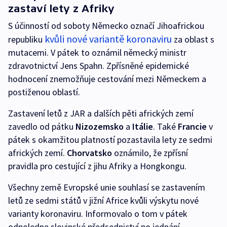
zastaví lety z Afriky
S účinností od soboty Německo označí Jihoafrickou
kvůli nové variantě koronaviru
republiku
za oblast s
mutacemi. V pátek to oznámil německý ministr
zdravotnictví Jens Spahn. Zpřísněné epidemické
hodnocení znemožňuje cestování mezi Německem a
postiženou oblastí.
Zastavení letů z JAR a dalších pěti afrických zemí
zavedlo od pátku
Nizozemsko
a
Itálie
. Také
Francie
v
pátek s okamžitou platností pozastavila lety ze sedmi
afrických zemí.
Chorvatsko
oznámilo, že zpřísní
pravidla pro cestující z jihu Afriky a Hongkongu.
Všechny země Evropské unie souhlasí se zastavením
letů ze sedmi států v jižní Africe kvůli výskytu nové
varianty koronaviru. Informovalo o tom v pátek
odpoledne slovinské předsednictví po jednání