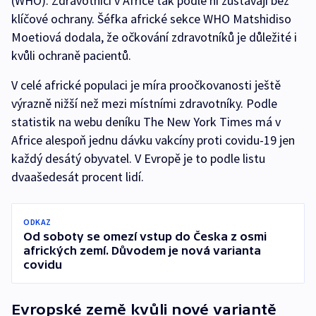
(WHO). Zdravotníci v Africe tak podle ní zůstávají bez
klíčové ochrany. Šéfka africké sekce WHO Matshidiso
Moetiová dodala, že očkování zdravotníků je důležité i
kvůli ochraně pacientů.
V celé africké populaci je míra proočkovanosti ještě
výrazně nižší než mezi místními zdravotníky. Podle
statistik na webu deníku The New York Times má v
Africe alespoň jednu dávku vakcíny proti covidu-19 jen
každý desátý obyvatel. V Evropě je to podle listu
dvaašedesát procent lidí.
ODKAZ
Od soboty se omezí vstup do Česka z osmi
afrických zemí. Důvodem je nová varianta
covidu
Evropské země kvůli nové variantě