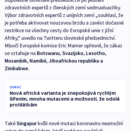
zdravotních expertů z členských zemí sedmadvacítky.
Výbor zdravotních expertů z unijních zemí „souhlasí, že
je potřeba aktivovat nouzovou brzdu a zavést dočasné
restrikce na všechny cesty do Evropské unie z jižní
Afriky,“ uvedlo na Twitteru slovinské předsednictví.
Mluvčí Evropské komise Eric Mamer upřesnil, že zákaz
se vztahuje na
Botswanu, Svazijsko, Lesotho,
Mosambik, Namibii, Jihoafrickou republiku a
Zimbabwe.
ODKAZ
Nová africká varianta je znepokojivá rychlým
šířením, mnoha mutacemi a možností, že odolá
protilátkám
Také
Singapur
kvůli nové mutaci koronaviru neumožní
vstup do země lidem, kteří nedávno navštívili