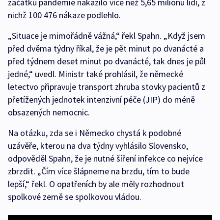
začátku pandemie nakazilo více než 5,65 milionu lidí, z
nichž 100 476 nákaze podlehlo.
„Situace je mimořádně vážná,“ řekl Spahn. „Když jsem
před dvěma týdny říkal, že je pět minut po dvanácté a
před týdnem deset minut po dvanácté, tak dnes je půl
jedné,“ uvedl. Ministr také prohlásil, že německé
letectvo připravuje transport zhruba stovky pacientů z
přetížených jednotek intenzivní péče (JIP) do méně
obsazených nemocnic.
Na otázku, zda se i Německo chystá k podobné
uzávěře, kterou na dva týdny vyhlásilo Slovensko,
odpověděl Spahn, že je nutné šíření infekce co nejvíce
zbrzdit. „Čím více šlápneme na brzdu, tím to bude
lepší,“ řekl. O opatřeních by ale měly rozhodnout
spolkové země se spolkovou vládou.