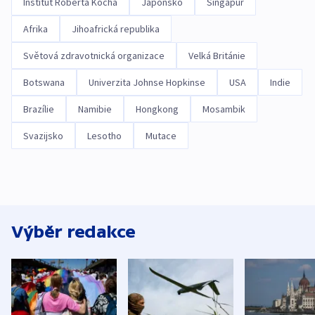
Institut Roberta Kocha
Japonsko
Singapur
Afrika
Jihoafrická republika
Světová zdravotnická organizace
Velká Británie
Botswana
Univerzita Johnse Hopkinse
USA
Indie
Brazílie
Namibie
Hongkong
Mosambik
Svazijsko
Lesotho
Mutace
Výběr redakce