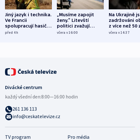
Jiný jazyk i technika.
„Musíme zapojit
Na Ukrajině j
Ve Francii
ženy.“ Litevští
zadržováni o
spolupracují hasiči z
politici zvažují
z více než 50 
různých zemí
dohodu o
Bojovali na s
před 4
h
včera v 16:00
včera v 14:37
demografii
Ruska
Divácké centrum
každý všední den:
8:00—16:00 hodin
261 136 113
info@ceskatelevize.cz
TV program
Pro média