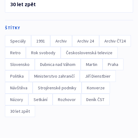
30 let zpět
ŠTÍTKY
Speciály
1991
Archiv
Archiv 24
Archiv ČT24
Retro
Rok svobody
Československá televize
Slovensko
Dubnica nad Váhom
Martin
Praha
Politika
Ministerstvo zahraničí
Jiří Dienstbier
Návštěva
Strojírenské podniky
Konverze
Názory
Setkání
Rozhovor
Deník ČST
30 let zpět