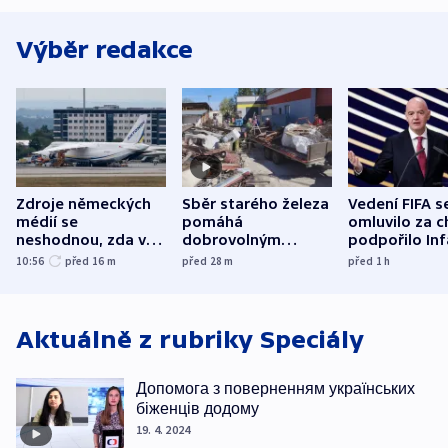
Výběr redakce
Zdroje německých
Sběr starého železa
Vedení FIFA s
médií se
pomáhá
omluvilo za c
neshodnou, zda v
dobrovolným
podpořilo Inf
letadle ohroženém
hasičům financovat
UEFA trvá na
10:56
před 16
m
před 28
m
před 1
h
v Lipsku dronem
techniku i akce
bojkotu
byla munice
Aktuálně z rubriky
Speciály
Допомога з поверненням українських
біженців додому
19. 4. 2024