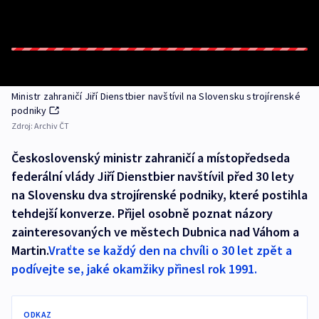
Ministr zahraničí Jiří Dienstbier navštívil na Slovensku strojírenské
podniky
Zdroj:
Archiv ČT
Československý ministr zahraničí a místopředseda
federální vlády Jiří Dienstbier navštívil před 30 lety
na Slovensku dva strojírenské podniky, které postihla
tehdejší konverze. Přijel osobně poznat názory
zainteresovaných ve městech Dubnica nad Váhom a
Martin.
Vraťte se každý den na chvíli o 30 let zpět a
podívejte se, jaké okamžiky přinesl rok 1991.
ODKAZ