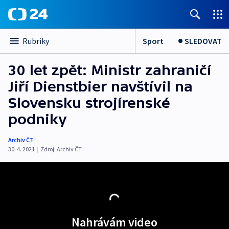
Sport
SLEDOVAT
Rubriky
30 let zpět: Ministr zahraničí
Jiří Dienstbier navštívil na
Slovensku strojírenské
podniky
Archiv ČT
30. 4. 2021
|
Zdroj:
Archiv ČT
Nahrávám video