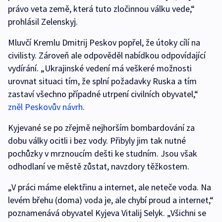
právo veta země, která tuto zločinnou válku vede,“
prohlásil Zelenskyj.
Mluvčí Kremlu Dmitrij Peskov popřel, že útoky cílí na
civilisty. Zároveň ale odpověděl nabídkou odpovídající
vydírání. „Ukrajinské vedení má veškeré možnosti
urovnat situaci tím, že splní požadavky Ruska a tím
zastaví všechno případné utrpení civilních obyvatel,“
zněl Peskovův návrh
.
Kyjevané se po zřejmě nejhorším bombardování za
dobu války ocitli i bez vody. Přibyly jim tak nutné
pochůzky v mrznoucím dešti ke studním. Jsou však
odhodlaní ve městě zůstat, navzdory těžkostem.
„V práci máme elektřinu a internet, ale neteče voda. Na
levém břehu (doma) voda je, ale chybí proud a internet,“
poznamenává obyvatel Kyjeva Vitalij Selyk. „Všichni se