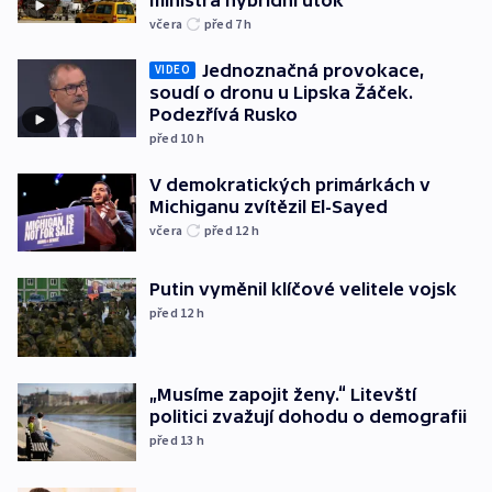
včera
před 7
h
Jednoznačná provokace,
VIDEO
soudí o dronu u Lipska Žáček.
Podezřívá Rusko
před 10
h
V demokratických primárkách v
Michiganu zvítězil El-Sayed
včera
před 12
h
Putin vyměnil klíčové velitele vojsk
před 12
h
„Musíme zapojit ženy.“ Litevští
politici zvažují dohodu o demografii
před 13
h