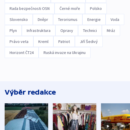
Rada bezpečnosti OSN
Černé moře
Polsko
Slovensko
Dněpr
Terorismus
Energie
Voda
Plyn
Infrastruktura
Opravy
Technici
Mráz
Právo veta
Kreml
Patriot
Jiří Šedivý
Horizont ČT24
Ruská invaze na Ukrajinu
Výběr redakce