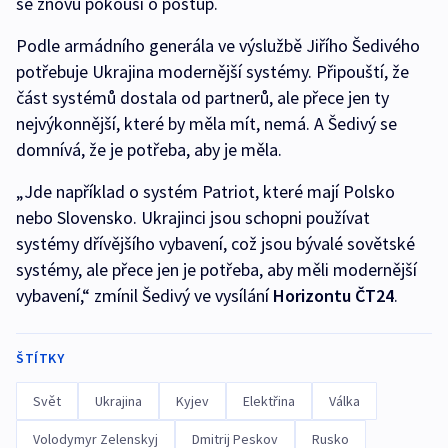
se znovu pokouší o postup.
Podle armádního generála ve výslužbě Jiřího Šedivého
potřebuje Ukrajina modernější systémy. Připouští, že
část systémů dostala od partnerů, ale přece jen ty
nejvýkonnější, které by měla mít, nemá. A Šedivý se
domnívá, že je potřeba, aby je měla.
„Jde například o systém Patriot, které mají Polsko
nebo Slovensko. Ukrajinci jsou schopni používat
systémy dřívějšího vybavení, což jsou bývalé sovětské
systémy, ale přece jen je potřeba, aby měli modernější
vybavení,“ zmínil Šedivý ve vysílání
Horizontu ČT24
.
ŠTÍTKY
Svět
Ukrajina
Kyjev
Elektřina
Válka
Volodymyr Zelenskyj
Dmitrij Peskov
Rusko