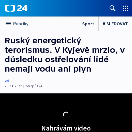
Sport
SLEDOVAT
Rubriky
Ruský energetický
terorismus. V Kyjevě mrzlo, v
důsledku ostřelování lidé
nemají vodu ani plyn
vkl
25. 11. 2022
|
Zdroj:
ČT24
Nahrávám video