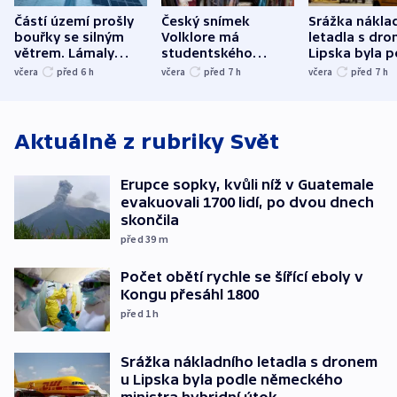
Částí území prošly
Český snímek
Srážka nákla
bouřky se silným
Volklore má
letadla s dr
větrem. Lámaly
studentského
Lipska byla p
stromy a poničily
Oscara, zabojuje o
německého mi
včera
před 6
h
včera
před 7
h
včera
před 7
h
střechu
cenu za krátký film
hybridní útok
Aktuálně z rubriky
Svět
Erupce sopky, kvůli níž v Guatemale
evakuovali 1700 lidí, po dvou dnech
skončila
před 39
m
Počet obětí rychle se šířící eboly v
Kongu přesáhl 1800
před 1
h
Srážka nákladního letadla s dronem
u Lipska byla podle německého
ministra hybridní útok