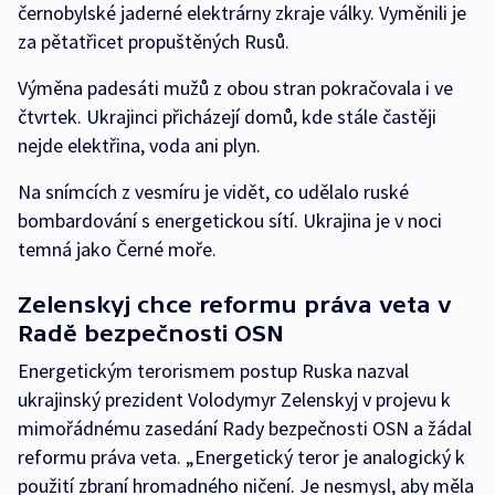
černobylské jaderné elektrárny zkraje války. Vyměnili je
za pětatřicet propuštěných Rusů.
Výměna padesáti mužů z obou stran pokračovala i ve
čtvrtek. Ukrajinci přicházejí domů, kde stále častěji
nejde elektřina, voda ani plyn.
Na snímcích z vesmíru je vidět, co udělalo ruské
bombardování s energetickou sítí. Ukrajina je v noci
temná jako Černé moře.
Zelenskyj chce reformu práva veta v
Radě bezpečnosti OSN
Energetickým terorismem postup Ruska nazval
ukrajinský prezident Volodymyr Zelenskyj v projevu k
mimořádnému zasedání Rady bezpečnosti OSN a žádal
reformu práva veta. „Energetický teror je analogický k
použití zbraní hromadného ničení. Je nesmysl, aby měla