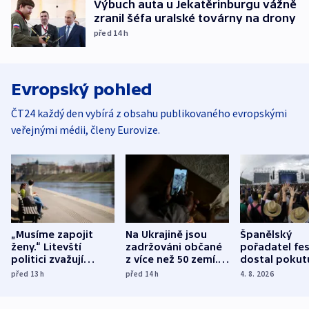
Výbuch auta u Jekatěrinburgu vážně
zranil šéfa uralské továrny na drony
před 14
h
Evropský pohled
ČT24 každý den vybírá z obsahu publikovaného evropskými
veřejnými médii, členy Eurovize.
„Musíme zapojit
Na Ukrajině jsou
Španělský
ženy.“ Litevští
zadržováni občané
pořadatel fes
politici zvažují
z více než 50 zemí.
dostal pokut
dohodu o
Bojovali na straně
nekalé prakti
před 13
h
před 14
h
4. 8. 2026
demografii
Ruska