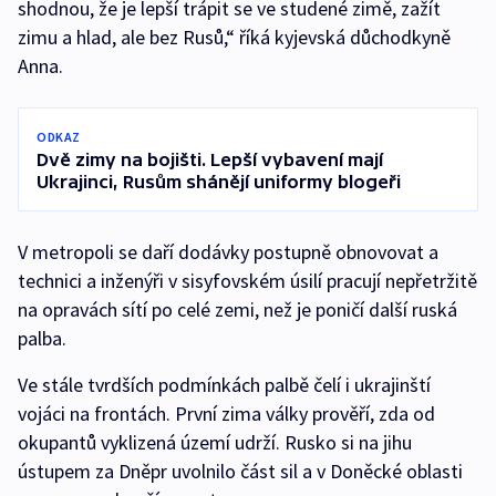
shodnou, že je lepší trápit se ve studené zimě, zažít
zimu a hlad, ale bez Rusů,“ říká kyjevská důchodkyně
Anna.
ODKAZ
Dvě zimy na bojišti. Lepší vybavení mají
Ukrajinci, Rusům shánějí uniformy blogeři
V metropoli se daří dodávky postupně obnovovat a
technici a inženýři v sisyfovském úsilí pracují nepřetržitě
na opravách sítí po celé zemi, než je poničí další ruská
palba.
Ve stále tvrdších podmínkách palbě čelí i ukrajinští
vojáci na frontách. První zima války prověří, zda od
okupantů vyklizená území udrží. Rusko si na jihu
ústupem za Dněpr uvolnilo část sil a v Doněcké oblasti