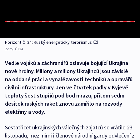
Horizont ČT24: Ruský energetický terorismus
Zdroj:
ČT24
Vedle vojáků a záchranářů oslavuje bojující Ukrajina
nové hrdiny. Miliony a miliony Ukrajinců jsou závislé
na oddané práci a vynalézavosti techniků a opravářů
civilní infrastruktury. Jen ve čtvrtek padly v Kyjevě
teploty šest stupňů pod bod mrazu, přitom sedm
desítek ruských raket znovu zamířilo na rozvody
elektřiny a vody.
Šestatřicet ukrajinských válečných zajatců se vrátilo 23.
listopadu, mezi nimi i členové národní gardy odvlečení z