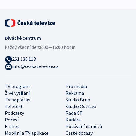
Divácké centrum
každý všední den:
8:00—16:00 hodin
261 136 113
info@ceskatelevize.cz
TV program
Pro média
Živé vysílání
Reklama
TV poplatky
Studio Brno
Teletext
Studio Ostrava
Podcasty
Rada ČT
Počasí
Kariéra
E-shop
Podávání námětů
Mobilní a TV aplikace
Časté dotazy