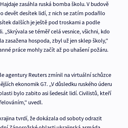
 Hajdaje zasáhla ruská bomba školu. V budově
o devět desítek lidí, z nich se zatím podařilo
esítek dalších je ještě pod troskami a podle
. „Skrývala se téměř celá vesnice, všichni, kdo
la zasažena hospoda, zbyl už jen sklep školy,“
anné práce mohly začít až po uhašení požáru.
le agentury Reuters zmínil na virtuální schůzce
lnějších ekonomik G7. „V důsledku ruského úderu
sti bylo zabito asi šedesát lidí. Civilistů, kteří
třelováním,“ uvedl.
rajina tvrdí, že dokázala od soboty odrazit
ední Záporožské oblasti ukrajinská armáda