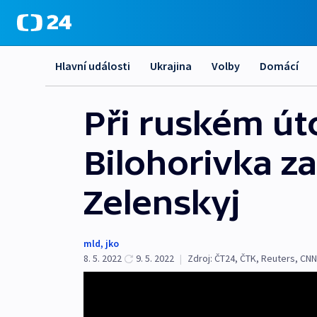
Hlavní události
Ukrajina
Volby
Domácí
Při ruském út
Bilohorivka za
Zelenskyj
mld
,
jko
8. 5. 2022
9. 5. 2022
|
Zdroj:
ČT24
,
ČTK
,
Reuters
,
CNN