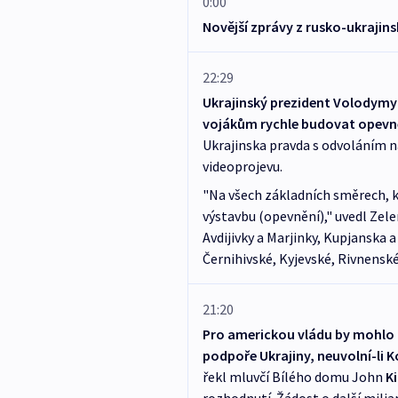
0:00
Novější zprávy z rusko-ukrajin
22:29
Ukrajinský prezident Volodymyr
vojákům rychle budovat opevněn
Ukrajinska pravda s odvoláním n
videoprojevu.
"Na všech základních směrech, kde
výstavbu (opevnění)," uvedl Zele
Avdijivky a Marjinky, Kupjanska 
Černihivské, Kyjevské, Rivnenské
21:20
Pro americkou vládu by mohlo 
podpoře Ukrajiny, neuvolní-li 
řekl mluvčí Bílého domu John
K