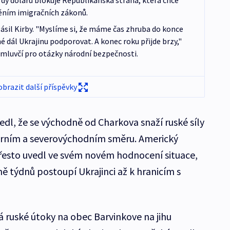
rdy dolarů blokuje Republikánská strana, která chce
něním imigračních zákonů.
hlásil Kirby. "Myslíme si, že máme čas zhruba do konce
é dál Ukrajinu podporovat. A konec roku přijde brzy,"
 mluvčí pro otázky národní bezpečnosti.
obrazit další příspěvky
edl, že se východně od Charkova snaží ruské síly
verním a severovýchodním směru. Americký
přesto uvedl ve svém novém hodnocení situace,
ě týdnů postoupí Ukrajinci až k hranicím s
ruské útoky na obec Barvinkove na jihu