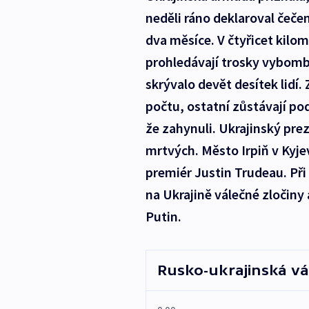
neděli ráno deklaroval čeč
dva měsíce. V čtyřicet kilo
prohledávají trosky vybomba
skrývalo devět desítek lidí. 
počtu, ostatní zůstávají pod
že zahynuli. Ukrajinský pre
mrtvých. Město Irpiň v Kyje
premiér Justin Trudeau. Při
na Ukrajině válečné zločiny
Putin.
Rusko-ukrajinská vál