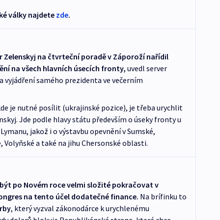
ské války najdete
zde
.
 Zelenskyj na čtvrteční poradě v Záporoží nařídil
í na všech hlavních úsecích fronty,
uvedl server
a vyjádření samého prezidenta ve večerním
 je nutné posílit (ukrajinské pozice), je třeba urychlit
nskyj. Jde podle hlavy státu především o úseky fronty u
a Lymanu, jakož i o výstavbu opevnění v Sumské,
, Volyňské a také na jihu Chersonské oblasti.
být po Novém roce velmi složité pokračovat v
Kongres na tento účel dodatečné finance.
Na brífinku to
irby
, který vyzval zákonodárce k urychlenému