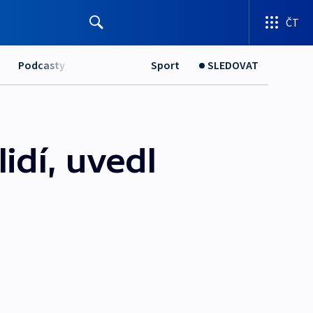
ČT
Podcasty
Sport
SLEDOVAT
idí, uvedl