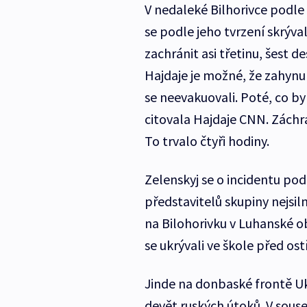
V nedaleké Bilhorivce podle
se podle jeho tvrzení skrýval
zachránit asi třetinu, šest d
Hajdaje je možné, že zahynuli
se neevakuovali. Poté, co by
citovala Hajdaje CNN. Záchr
To trvalo čtyři hodiny.
Zelenskyj se o incidentu pod
představitelů skupiny nejsi
na Bilohorivku v Luhanské obla
se ukrývali ve škole před os
Jinde na donbaské frontě Uk
devět ruských útoků. V sous