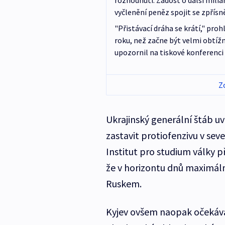
rozhodnutí. Žádost o další milia
vyčlenění peněz spojit se zpřís
"Přistávací dráha se krátí," pro
roku, než začne být velmi obtížn
upozornil na tiskové konferenci
Z
Ukrajinský generální štáb uv
zastavit protiofenzivu v se
Institut pro studium války 
že v horizontu dnů maximáln
Ruskem.
Kyjev ovšem naopak očekává 