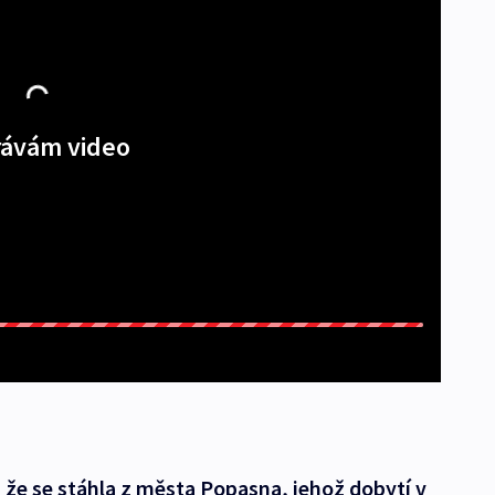
ávám video
 že se stáhla z města Popasna, jehož dobytí v