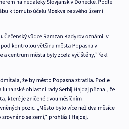
směrem na nedaleký Slovjansk v Doněcké. Podle
tábu k tomuto účelu Moskva ze svého území
odu. Čečenský vůdce Ramzan Kadyrov oznámil v
jí pod kontrolou většinu města Popasna v
ce a centrum města byly zcela vyčištěny,“ řekl
dmítala, že by město Popasna ztratila. Podle
luhanské oblastní rady Serhij Hajdaj přiznal, že
sta, které je zničené dvouměsíčním
vněných pozic. „Město bylo více než dva měsíce
 srovnáno se zemí,“ prohlásil Hajdaj.