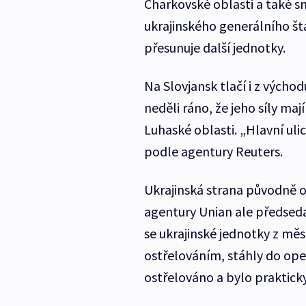
Charkovské oblasti a také 
ukrajinského generálního š
přesunuje další jednotky.
Na Slovjansk tlačí i z vých
neděli ráno, že jeho síly ma
Luhaské oblasti. „Hlavní uli
podle agentury Reuters.
Ukrajinská strana původně o
agentury Unian ale předseda 
se ukrajinské jednotky z mě
ostřelováním, stáhly do ope
ostřelováno a bylo prakticky