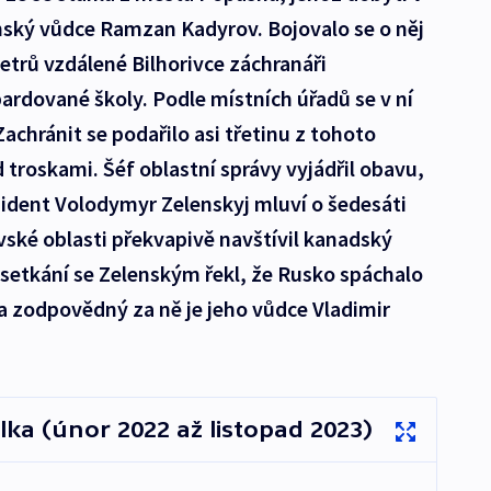
enský vůdce Ramzan Kadyrov. Bojovalo se o něj
metrů vzdálené Bilhorivce záchranáři
rdované školy. Podle místních úřadů se v ní
Zachránit se podařilo asi třetinu z tohoto
 troskami. Šéf oblastní správy vyjádřil obavu,
zident Volodymyr Zelenskyj mluví o šedesáti
vské oblasti překvapivě navštívil kanadský
 setkání se Zelenským řekl, že Rusko spáchalo
 a zodpovědný za ně je jeho vůdce Vladimir
ka (únor 2022 až listopad 2023)