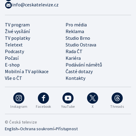
info@ceskatelevize.cz
TV program
Pro média
Živé vysílání
Reklama
TV poplatky
Studio Brno
Teletext
Studio Ostrava
Podcasty
Rada ČT
Počasí
Kariéra
E-shop
Podávání námětů
Mobilní a TV aplikace
Časté dotazy
Vše o ČT
Kontakty
Instagram
Facebook
YouTube
X
Threads
© Česká televize
•
•
English
Ochrana soukromí
Přístupnost