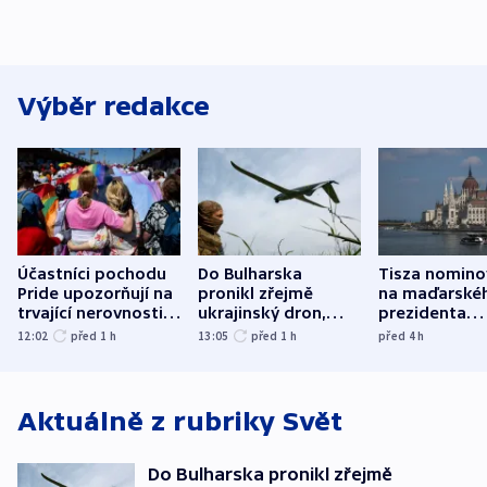
Výběr redakce
Účastníci pochodu
Do Bulharska
Tisza nomino
Pride upozorňují na
pronikl zřejmě
na maďarské
trvající nerovnosti i
ukrajinský dron,
prezidenta
společenskou
explodoval kilometr
bývalého šéf
12:02
před 1
h
13:05
před 1
h
před 4
h
atmosféru
od plynovodu
nejvyššího s
Aktuálně z rubriky
Svět
Do Bulharska pronikl zřejmě