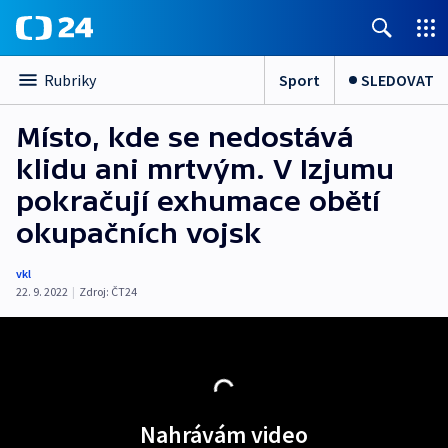
Sport
SLEDOVAT
Rubriky
Místo, kde se nedostává
klidu ani mrtvým. V Izjumu
pokračují exhumace obětí
okupačních vojsk
vkl
22. 9. 2022
|
Zdroj:
ČT24
Nahrávám video