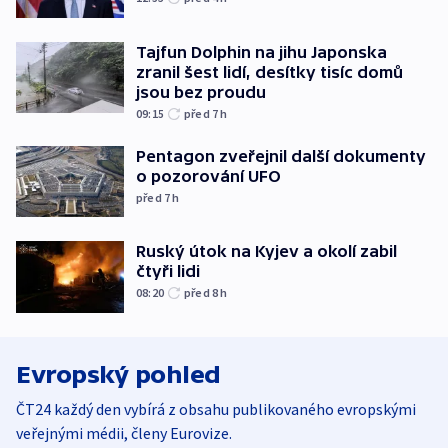
Tajfun Dolphin na jihu Japonska
zranil šest lidí, desítky tisíc domů
jsou bez proudu
09:15
před 7
h
Pentagon zveřejnil další dokumenty
o pozorování UFO
před 7
h
Ruský útok na Kyjev a okolí zabil
čtyři lidi
08:20
před 8
h
Evropský pohled
ČT24 každý den vybírá z obsahu publikovaného evropskými
veřejnými médii, členy Eurovize.