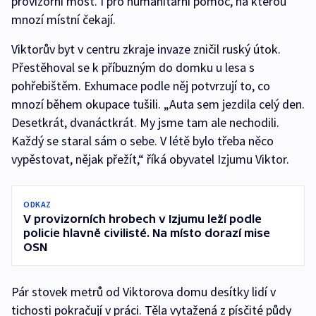
provizorní most. I pro humanitární pomoc, na kterou
mnozí místní čekají.
Viktorův byt v centru zkraje invaze zničil ruský útok.
Přestěhoval se k příbuzným do domku u lesa s
pohřebištěm. Exhumace podle něj potvrzují to, co
mnozí během okupace tušili. „Auta sem jezdila celý den.
Desetkrát, dvanáctkrát. My jsme tam ale nechodili.
Každý se staral sám o sebe. V létě bylo třeba něco
vypěstovat, nějak přežít,“ říká obyvatel Izjumu Viktor.
ODKAZ
V provizorních hrobech v Izjumu leží podle
policie hlavně civilisté. Na místo dorazí mise
OSN
Pár stovek metrů od Viktorova domu desítky lidí v
tichosti pokračují v práci. Těla vytažená z písčité půdy