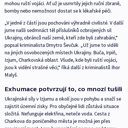
mohou ruští vojáci. Ať už je usmrtily jejich ruční zbraně,
bomby nebo nemožnost dostat se k lékařské péči.
„V jedné z částí jsou pochováni výhradně civilisté. V další
jsme našli sedmnáct těl příslušníků ozbrojených sil
Ukrajiny, obránců naší země, kteří zde byli zahrabáni,“
popsal kriminalista Dmytro Ševčuk. „Už jsme to viděli
na jiných osvobozených místech Ukrajiny. Buča, Irpiň,
Izjum, Charkovská oblast. Všude, kde byli ruští vojáci,
jsou k vidění strašné věci,“ říká další z kriminalistů Ihor
Malyš.
Exhumace potvrzují to, co mnozí tušili
Ukrajinské síly v Izjumu a okolí jsou v pohybu a snaží se
zajistit územní zisky. Pro obyčejné lidi zůstává situace
složitá. Nefunguje elektřina, neteče voda. Cesta z
Charkova do poničeného města je možná jen přes