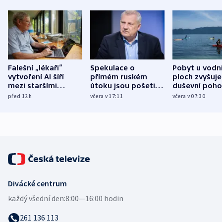
Falešní „lékaři“
Spekulace o
Pobyt u vodn
vytvoření AI šíří
přímém ruském
ploch zvyšuje
mezi staršími
útoku jsou pošetilé,
duševní poho
Poláky nebezpečné
míní estonský
ukázala
před 12
h
včera v 17:11
včera v 07:30
zdravotní rady
bezpečnostní
mezinárodní 
expert
Divácké centrum
každý všední den:
8:00—16:00 hodin
261 136 113