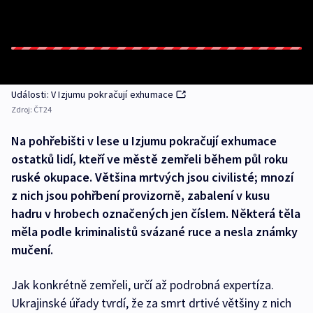
Události: V Izjumu pokračují exhumace
Zdroj:
ČT24
Na pohřebišti v lese u Izjumu pokračují exhumace
ostatků lidí, kteří ve městě zemřeli během půl roku
ruské okupace. Většina mrtvých jsou civilisté; mnozí
z nich jsou pohřbení provizorně, zabalení v kusu
hadru v hrobech označených jen číslem. Některá těla
měla podle kriminalistů svázané ruce a nesla známky
mučení.
Jak konkrétně zemřeli, určí až podrobná expertíza.
Ukrajinské úřady tvrdí, že za smrt drtivé většiny z nich