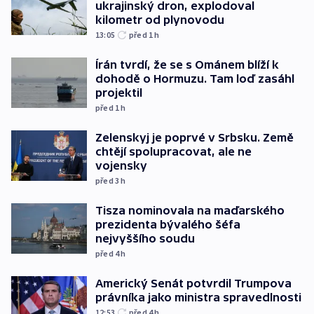
ukrajinský dron, explodoval
kilometr od plynovodu
13:05
před 1
h
Írán tvrdí, že se s Ománem blíží k
dohodě o Hormuzu. Tam loď zasáhl
projektil
před 1
h
Zelenskyj je poprvé v Srbsku. Země
chtějí spolupracovat, ale ne
vojensky
před 3
h
Tisza nominovala na maďarského
prezidenta bývalého šéfa
nejvyššího soudu
před 4
h
Americký Senát potvrdil Trumpova
právníka jako ministra spravedlnosti
12:53
před 4
h