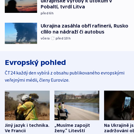
ukrajinské výroby k útokům v
Pobaltí, tvrdí Litva
před 6
h
Ukrajina zasáhla obří rafinerii, Rusko
cílilo na nádraží či autobus
včera
před 10
h
Evropský pohled
ČT24 každý den vybírá z obsahu publikovaného evropskými
veřejnými médii, členy Eurovize.
Jiný jazyk i technika.
„Musíme zapojit
Na Ukrajině j
Ve Francii
ženy.“ Litevští
zadržováni o