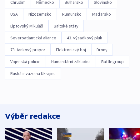
Chrudim
Německo
Bulharsko
Slovinsko
USA
Nizozemsko
Rumunsko
Maďarsko
Liptovský Mikuláš
Baltské státy
Severoatlantická aliance
43. výsadkový pluk
73. tankový prapor
Elektronický boj
Drony
Vojenská policie
Humanitární základna
Battlegroup
Ruská invaze na Ukrajinu
Výběr redakce