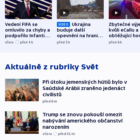
Vedení FIFA se
Ukrajina
Zbytečné výj
VIDEO
omluvilo za chyby a
buduje další
kvůli eCallu a
podpořilo Infantina.
opevnění na hranici
obtěžující ho
UEFA trvá na
s Běloruskem
zdržují záchr
včera
před 4
h
před 5
h
před 6
h
bojkotu
Aktuálně z rubriky
Svět
Při útoku jemenských hútiů bylo v
Saúdské Arábii zraněno jedenáct
civilistů
před 6
m
Trump se znovu pokouší omezit
nabývání amerického občanství
narozením
včera
před 51
m