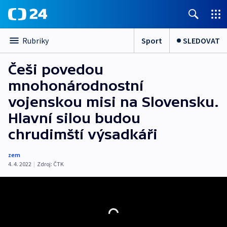
Sport
SLEDOVAT
Rubriky
Češi povedou
mnohonárodnostní
vojenskou misi na Slovensku.
Hlavní silou budou
chrudimští výsadkáři
zem
4. 4. 2022
|
Zdroj:
ČTK