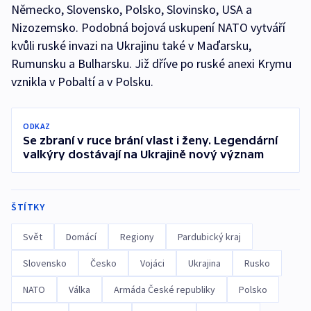
Německo, Slovensko, Polsko, Slovinsko, USA a
Nizozemsko. Podobná bojová uskupení NATO vytváří
kvůli ruské invazi na Ukrajinu také v Maďarsku,
Rumunsku a Bulharsku. Již dříve po ruské anexi Krymu
vznikla v Pobaltí a v Polsku.
ODKAZ
Se zbraní v ruce brání vlast i ženy. Legendární
valkýry dostávají na Ukrajině nový význam
ŠTÍTKY
Svět
Domácí
Regiony
Pardubický kraj
Slovensko
Česko
Vojáci
Ukrajina
Rusko
NATO
Válka
Armáda České republiky
Polsko