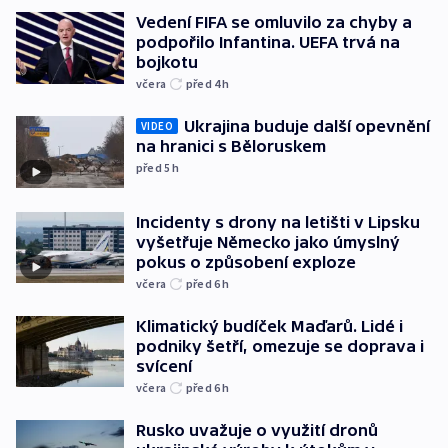
Vedení FIFA se omluvilo za chyby a
podpořilo Infantina. UEFA trvá na
bojkotu
včera
před 4
h
Ukrajina buduje další opevnění
VIDEO
na hranici s Běloruskem
před 5
h
Incidenty s drony na letišti v Lipsku
vyšetřuje Německo jako úmyslný
pokus o způsobení exploze
včera
před 6
h
Klimatický budíček Maďarů. Lidé i
podniky šetří, omezuje se doprava i
svícení
včera
před 6
h
Rusko uvažuje o využití dronů