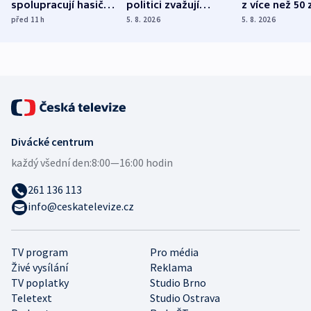
spolupracují hasiči z
politici zvažují
z více než 50 
různých zemí
dohodu o
Bojovali na s
před 11
h
5. 8. 2026
5. 8. 2026
demografii
Ruska
Divácké centrum
každý všední den:
8:00—16:00 hodin
261 136 113
info@ceskatelevize.cz
TV program
Pro média
Živé vysílání
Reklama
TV poplatky
Studio Brno
Teletext
Studio Ostrava