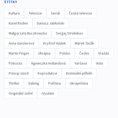
ŠTÍTKY
Kultura
Televize
Seriál
Česká televize
Karel Roden
Dariusz Jabłoński
Małgorzata Buczkowska
Sergej Strelnikov
Anna Geislerová
Kryštof Hádek
Marek Taclík
Martin Finger
Ukrajina
Polsko
Česko
Vražda
Policista
Agnieszka Hollandová
Varšava
Visla
Princip slasti
Koprodukce
Kriminální příběh
Thriller
Dabing
Polština
Ukrajinština
Originální znění
iVysilani