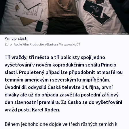
Princip slasti
Zdroj:
Apple Film Production/Bartosz Mirozowski/ČT
Tři vraždy, tři města a tři policisty spojí jedno
vyšetřování v novém koprodukčním seriálu Princip
slasti. Propletený případ lze připodobnit atmosférou
temným americkým i severským krimipříběhům.
Úvodní díl odvysílá Česká televize 14. října, první
diváky ale už do případu zasvětila poslední zářijový
den slavnostní premiéra. Za Česko se do vyšetřování
vražd pustil Karel Roden.
Během jednoho dne dojde ve třech různých zemích k