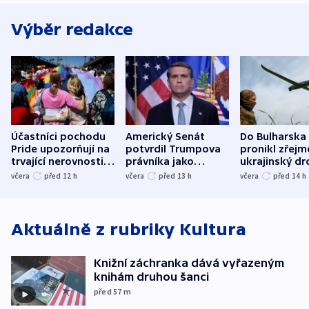
Výběr redakce
Účastníci pochodu
Americký Senát
Do Bulharska
Pride upozorňují na
potvrdil Trumpova
pronikl zřejm
trvající nerovnosti i
právníka jako
ukrajinský dr
společenskou
ministra
explodoval k
včera
před 12
h
včera
před 13
h
včera
před 14
h
atmosféru
spravedlnosti
od plynovod
Aktuálně z rubriky
Kultura
Knižní záchranka dává vyřazeným
knihám druhou šanci
před 57
m