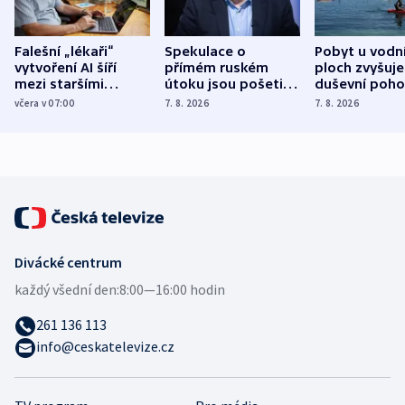
Falešní „lékaři“
Spekulace o
Pobyt u vodn
vytvoření AI šíří
přímém ruském
ploch zvyšuje
mezi staršími
útoku jsou pošetilé,
duševní poho
Poláky nebezpečné
míní estonský
ukázala
včera v 07:00
7. 8. 2026
7. 8. 2026
zdravotní rady
bezpečnostní
mezinárodní 
expert
Divácké centrum
každý všední den:
8:00—16:00 hodin
261 136 113
info@ceskatelevize.cz