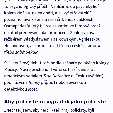
to psychologický příběh. Nahlížíme do psychiky lidí
kolem zločinu, nejen obětí, ale i vyšetřovatelů,“
poznamenává k seriálu režisér Dariusz Jablonski.
Osmapadesátiletý tvůrce se zatím ve filmové branži
uplatnil především jako producent. Spolupracoval s
režisérem Wladyslawem Pasikowským, Agnieszkou
Hollandovou, ale produkoval třeba i české drama
Je
třeba zabít Sekala
.
Svůj seriálový debut točí podle scénáře polského kolegy
Macieje Maciejewského. Tvůrci se hlásí k inspiraci
americkým seriálem
True Detective
(v Česku uváděný
pod názvem
Temný případ
) nebo severskou
detektivkou
Most
.
Aby policisté nevypadali jako policisté
„Nechtěl jsem, aby herci, kteří hrají policisty, byli