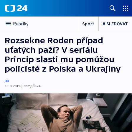
Sport
SLEDOVAT
Rubriky
Rozsekne Roden případ
uťatých paží? V seriálu
Princip slasti mu pomůžou
policisté z Polska a Ukrajiny
jab
1. 10. 2019
|
Zdroj:
ČT24