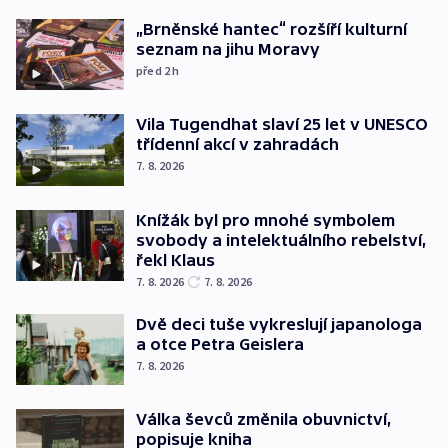
„Brněnské hantec“ rozšíří kulturní
seznam na jihu Moravy
před 2
h
Vila Tugendhat slaví 25 let v UNESCO
třídenní akcí v zahradách
7. 8. 2026
Knížák byl pro mnohé symbolem
svobody a intelektuálního rebelství,
řekl Klaus
7. 8. 2026
7. 8. 2026
Dvě deci tuše vykreslují japanologa
a otce Petra Geislera
7. 8. 2026
Válka ševců změnila obuvnictví,
popisuje kniha