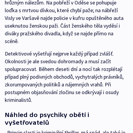
hrůzným nálezům. Na pobřeží v Oděse se pohupuje
loďka s mrtvou dívkou, které chybí paže; na nábřeží
Visly ve Varšavě najde policie v kufru opuštěného auta
useknutou ženskou paži. Část ženského těla vyděsí i
diváky pražského divadla, když se najde přímo na
scéně.
Detektivové vyšetřují nejprve každý případ zvlášť.
Okolnosti je ale svedou dohromady a musí začít
spolupracovat. Během deseti dní a nocí tak rozplétají
případ plný podivných obchodů, vychytralých právníků,
zkorumpovaných politiků a nájemných vrahů. Při
postupném objasňování zločinu se odkrývají i osudy
kriminalistů.
Náhled do psychiky obětí i
vyšetřovatelů
„Princip slasti je kriminální thriller, má spád, ale také je