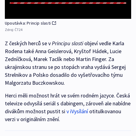
Upoutávka: Princip slasti
Zdroj:
ČT24
Z českých herců se v
Principu slasti
objeví vedle Karla
Rodena také Anna Geislerová, Kryštof Hádek, Lucie
Zedníčková, Marek Taclík nebo Martin Finger. Za
ukrajinskou stranu se po stopách vraha vydává Sergej
Strelnikov a Polsko dosadilo do vyšetřovacího týmu
Malgorzatu Buczkowskou.
Herci měli možnost hrát ve svém rodném jazyce. Česká
televize odvysílá seriál s dabingem, zároveň ale nabídne
divákům možnost pustit si
v iVysílání
otitulkovanou
verzi v originálním znění.