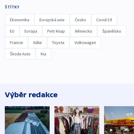
ŠTÍTKY
Ekonomika
Evropská unie
Česko
Covid-19
EU
Evropa
Petr Knap
Německo
Španělsko
Francie
Itálie
Toyota
Volkswagen
Škoda Auto
Kia
Výběr redakce