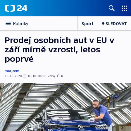
Sport
SLEDOVAT
Rubriky
Prodej osobních aut v EU v
září mírně vzrostl, letos
poprvé
mor
,
zem
16. 10. 2020
16. 10. 2020
|
Zdroj:
ČTK