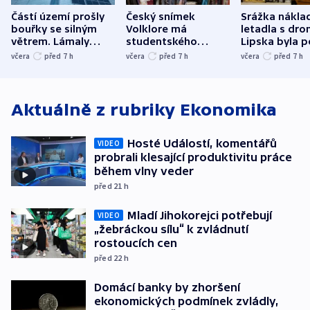
Částí území prošly
Český snímek
Srážka nákla
bouřky se silným
Volklore má
letadla s dr
větrem. Lámaly
studentského
Lipska byla p
stromy a poničily
Oscara, zabojuje o
německého mi
včera
před 7
h
včera
před 7
h
včera
před 7
h
střechu
cenu za krátký film
hybridní útok
Aktuálně z rubriky
Ekonomika
Hosté Událostí, komentářů
VIDEO
probrali klesající produktivitu práce
během vlny veder
před 21
h
Mladí Jihokorejci potřebují
VIDEO
„žebráckou sílu“ k zvládnutí
rostoucích cen
před 22
h
Domácí banky by zhoršení
ekonomických podmínek zvládly,