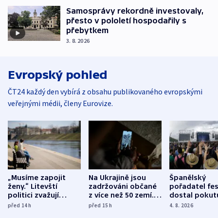
Samosprávy rekordně investovaly,
přesto v pololetí hospodařily s
přebytkem
3. 8. 2026
Evropský pohled
ČT24 každý den vybírá z obsahu publikovaného evropskými
veřejnými médii, členy Eurovize.
„Musíme zapojit
Na Ukrajině jsou
Španělský
ženy.“ Litevští
zadržováni občané
pořadatel fes
politici zvažují
z více než 50 zemí.
dostal pokut
dohodu o
Bojovali na straně
nekalé prakti
před 14
h
před 15
h
4. 8. 2026
demografii
Ruska