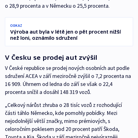
o 28,9 procenta a v Německu o 25,5 procenta.
ODKAZ
Výroba aut byla v létě jen o pět procent nižší
než loni, oznámilo sdružení
V Česku se prodej aut zvýšil
V České republice se prodej nových osobních aut podle
sdružení ACEA v září meziročně zvýšil o 7,2 procenta na
16 909. Úhrnem od ledna do září se však o 22,4
procenta snížil a dosáhl 148 319 vozů.
„Celkový nárůst zhruba o 28 tisíc vozů z rozhodující
části táhlo Německo, kde pomohly pobídky. Mezi
nejodolnější větší značky, mimo prémiových, s
celoročním poklesem pod 20 procent patří Škoda,
Toyota a Kia. Škoda v září meziročně nejvýrazněji