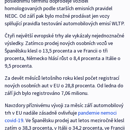
poslednímu termínu doprodeje vozidel
homologovaných podle starších emisních pravidel
NEDC. Od září pak bylo možné prodávat jen vozy
splňující pravidla testování automobilových emisí WLTP.
Čtyři největší evropské trhy ale vykázaly nejednoznačné
výsledky. Zatímco prodej nových osobních vozů ve
Španělsku klesl o 13,5 procenta a ve Francii o tři
procenta, Německo hlásí růst o 8,4 procenta a Itálie o
9,5 procenta.
Za devět měsíců letošního roku klesl počet registrací
nových osobních aut v EU o 28,8 procenta. Od ledna do
září jich bylo registrováno 7,06 milionu.
Navzdory příznivému vývoji za měsíc září automobilový
trh v EU nadále zásadně ovlivňuje
pandemie nemoci
covid-19
. Ve Španělsku prodej aut letos meziročně klesl
zatím o 38,3 procenta, v Itálii o 34,2 procenta, ve Francii