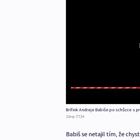
Brífink Andreje Babiše po schůzce s 
Zdroj:
ČT24
Babiš se netajil tím, že chys