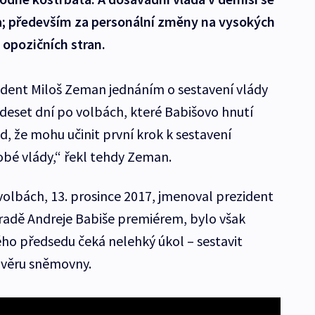
a; především za personální změny na vysokých
u opozičních stran.
ident Miloš Zeman jednáním o sestavení vlády
ě deset dní po volbách, které Babišovo hnutí
, že mohu učinit první krok k sestavení
obé vlády,“ řekl tehdy Zeman.
olbách, 13. prosince 2017, jmenoval prezident
adě Andreje Babiše premiérem, bylo však
ého předsedu čeká nelehký úkol – sestavit
důvěru sněmovny.