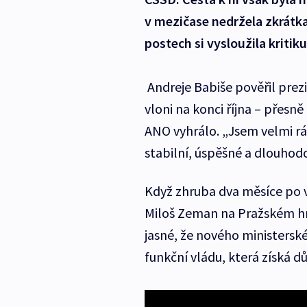
v mezičase nedržela zkrátk
postech si vysloužila kritik
Andreje Babiše pověřil prez
vloni na konci října – přesn
ANO vyhrálo. „Jsem velmi rád
stabilní, úspěšné a dlouhod
Když zhruba dva měsíce po v
Miloš Zeman na Pražském hr
jasné, že nového ministersk
funkční vládu, která získá 