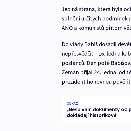
Jediná strana, která byla o
splnění určitých podmínek 
ANO a komunistů přitom vět
Do vlády Babiš dosadil devě
nepřesvědčil – 16. ledna ka
poslanců. Den poté Babišova
Zeman přijal 24. ledna, od t
prezident ho rovnou pověři
ODKAZ
„Nesu vám dokumenty od pa
dokládají historikové