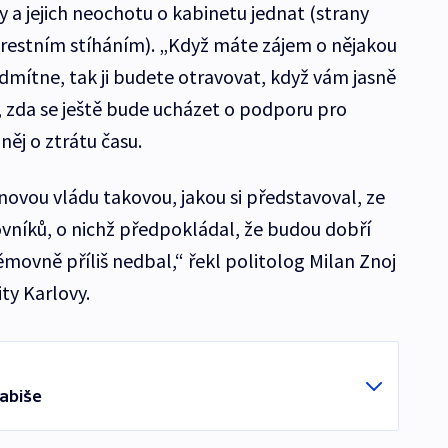
y a jejich neochotu o kabinetu jednat (strany
estním stíháním). „Když máte zájem o nějakou
dmítne, tak ji budete otravovat, když vám jasně
, zda se ještě bude ucházet o podporu pro
 něj o ztrátu času.
novou vládu takovou, jakou si představoval, ze
ovníků, o nichž předpokládal, že budou dobří
ěmovně příliš nedbal,“ řekl politolog Milan Znoj
ity Karlovy.
abiše