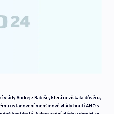
 vlády Andreje Babiše, která nezískala důvěru,
nému ustanovení menšinové vlády hnutí ANO s
hodně kostrbatá. A dosavadní vláda v demisi se