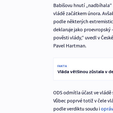
Babišovu hnutí „nadbíhala“ 
vládě začátkem února. Avšak
podle některých extremistick
deklaruje jako proevropský 
pověsti vlády,“ uvedl v Česk
Pavel Hartman.
FAKTA
Vláda většinou zůstala v d
ODS odmítla účast ve vládě 
Vůbec poprvé totiž v čele vlá
podle verdiktu soudu i
opráv