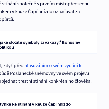
vé stíhání společně s prvním místopředsedou
nkem v kauze Čapí hnízdo označoval za
dpůrců.
jaké složité symboly či vzkazy.“ Bohuslav
litikou
l, když před
hlasováním o svém vydání k
půdě Poslanecké sněmovny ve svém projevu
 objednat trestní stíhání konkrétního člověka.
ltýnka ke stíhání v kauze Čapí hnízdo