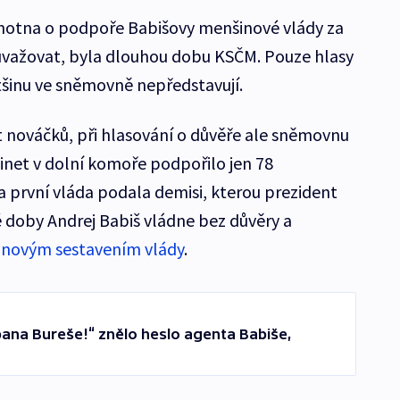
chotna o podpoře Babišovy menšinové vlády za
uvažovat, byla dlouhou dobu KSČM. Pouze hlasy
šinu ve sněmovně nepředstavují.
t nováčků, při hlasování o důvěře ale sněmovnu
binet v dolní komoře podpořilo jen 78
 první vláda podala demisi, kterou prezident
é doby Andrej Babiš vládne bez důvěry a
l
novým sestavením vlády
.
na Bureše!“ znělo heslo agenta Babiše,