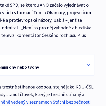
také SPD, se kterou ANO začalo vyjednávat o
 vládu s formací Tomia Okamury, projevujícím
é a protievropské názory, Babiš – jenž se
– odmítal. „Není to pro něj výhodné z hlediska
é televizi komentátor Českého rozhlasu Plus
emisi dny nebo týdny
s trestně stíhanou osobou, stejně jako KDU-ČSL.
dy stanul člověk, který je trestně stíhaný a
něně vedený v seznamech Státní bezpečnosti