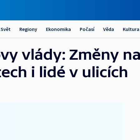
Svět
Regiony
Ekonomika
Počasí
Věda
Kultura
ovy vlády: Změny n
ch i lidé v ulicích