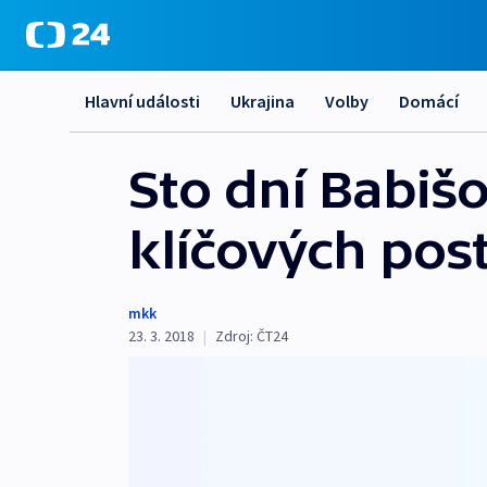
Hlavní události
Ukrajina
Volby
Domácí
Sto dní Babiš
klíčových poste
mkk
23. 3. 2018
|
Zdroj:
ČT24