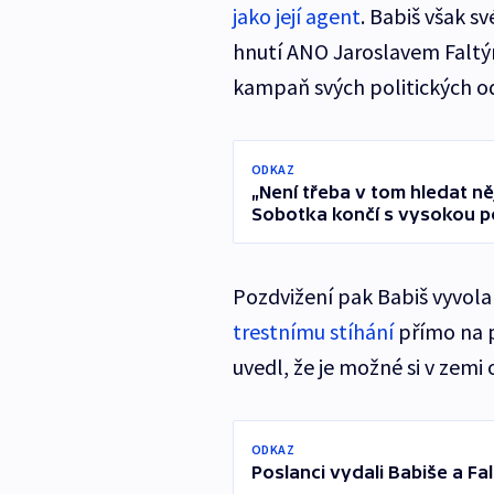
jako její agent
. Babiš však s
hnutí ANO Jaroslavem Faltý
kampaň svých politických o
ODKAZ
„Není třeba v tom hledat ně
Sobotka končí s vysokou po
Pozdvižení pak Babiš vyvola
trestnímu stíhání
přímo na 
uvedl, že je možné si v zemi
ODKAZ
Poslanci vydali Babiše a Fa