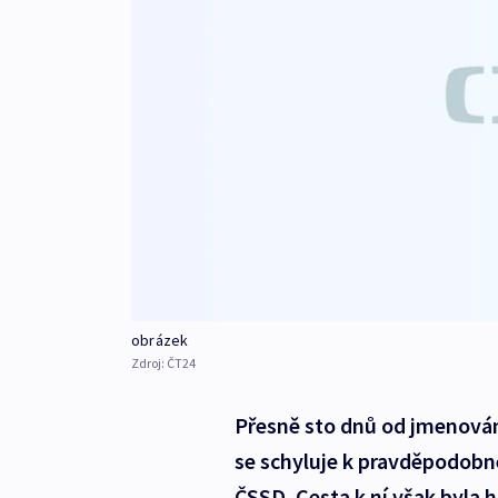
obrázek
Zdroj:
ČT24
Přesně sto dnů od jmenování
se schyluje k pravděpodob
ČSSD. Cesta k ní však byla 