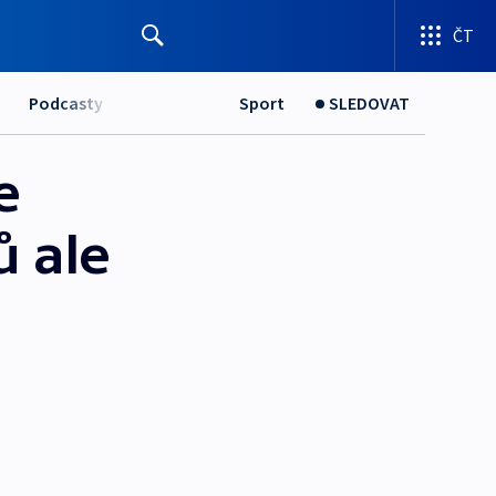
ČT
Podcasty
Sport
SLEDOVAT
e
ů ale