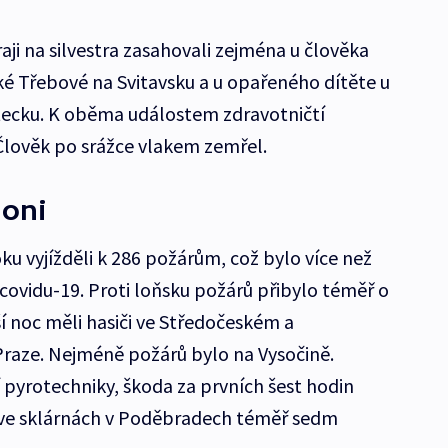
ji na silvestra zasahovali zejména u člověka
é Třebové na Svitavsku a u opařeného dítěte u
tecku. K oběma událostem zdravotničtí
. Člověk po srážce vlakem zemřel.
loni
ku vyjížděli k 286 požárům, což bylo více než
í covidu-19. Proti loňsku požárů přibylo téměř o
í noc měli hasiči ve Středočeském a
Praze. Nejméně požárů bylo na Vysočině.
 pyrotechniky, škoda za prvních šest hodin
u ve sklárnách v Poděbradech téměř sedm