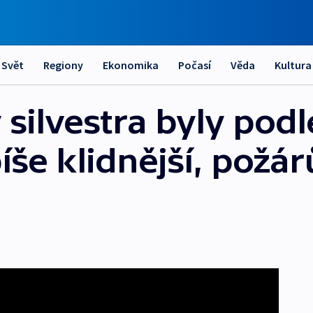
Svět
Regiony
Ekonomika
Počasí
Věda
Kultura
 silvestra byly podl
še klidnější, požár