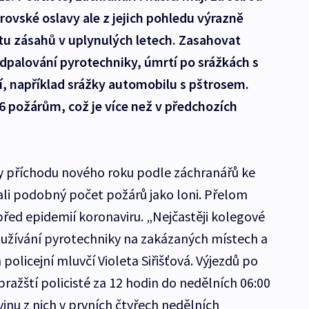
trovské oslavy ale z jejich pohledu výrazně
tu zásahů v uplynulých letech. Zasahovat
 odpalování pyrotechniky, úmrtí po srážkách s
cí, například srážky automobilu s pštrosem.
86 požárům, což je více než v předchozích
avy příchodu nového roku podle záchranářů ke
ali podobný počet požárů jako loni. Přelom
před epidemií koronaviru. „Nejčastěji kolegové
používání pyrotechniky na zakázaných místech a
olicejní mluvčí Violeta Siřišťová. Výjezdů po
ražští policisté za 12 hodin do nedělních 06:00
vinu z nich v prvních čtyřech nedělních