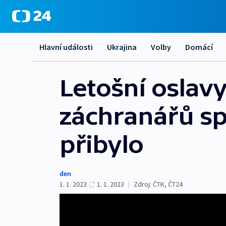
Hlavní události
Ukrajina
Volby
Domácí
Letošní oslavy
záchranářů spí
přibylo
den
1. 1. 2023
1. 1. 2023
|
Zdroj:
ČTK
,
ČT24