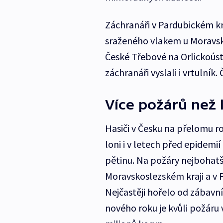
Záchranáři v Pardubickém kra
sraženého vlakem u Moravsk
České Třebové na Orlickoús
záchranáři vyslali i vrtulník
Více požárů než 
Hasiči v Česku na přelomu ro
loni i v letech před epidemi
pětinu. Na požáry nejbohatš
Moravskoslezském kraji a v 
Nejčastěji hořelo od zábavní
nového roku je kvůli požár