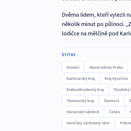
Dvěma lidem, kteří vylezli n
několik minut po půlnoci. „Z
lodičce na mělčině pod Ka
ŠTÍTKY
Domácí
Hlavní město Praha
Karlovarský kraj
Kraj Vysočina
Královéhradecký kraj
Plzeňský 
Olomoucký kraj
Slavnost
S
Václavské náměstí
Česko
Hasičský záchranný sbor
Polici