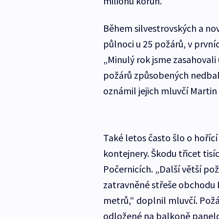
milionů korun.
Během silvestrovských a nov
půlnoci u 25 požárů, v první
„Minulý rok jsme zasahovali
požárů způsobených nedbalo
oznámil jejich mluvčí Martin
Také letos často šlo o hoříc
kontejnery. Škodu třicet tisí
Počernicích. „Další větší pož
zatravněné střeše obchodu B
metrů,“ doplnil mluvčí. Požá
odložené na balkoně panelo