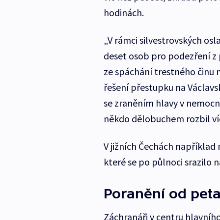
hodinách.
„V rámci silvestrovských osla
deset osob pro podezření z 
ze spáchání trestného činu ná
řešení přestupku na Václavs
se zraněním hlavy v nemocnic
někdo dělobuchem rozbil víc
V jižních Čechách například 
které se po půlnoci srazilo
Poranění od pet
Záchranáři v centru hlavní