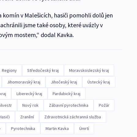
a komín v Malešicích, hasiči pomohli dolů jen
achránili jsme také osoby, které uvázly v
rlovým mostem,“ dodal Kavka.
Regiony
Středočeský kraj
Moravskoslezský kraj
Jihomoravský kraj
Jihočeský kraj
Ústecký kraj
kraj
Liberecký kraj
Pardubický kraj
ilvestr
Nový rok
Zábavní pyrotechnika
Požár
Hasiči
Zranění
Zdravotnická záchranná služba
e
Pyrotechnika
Martin Kavka
Úmrtí