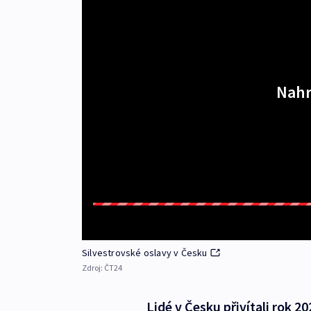
Nahr
Silvestrovské oslavy v Česku
Zdroj:
ČT24
Lidé v Česku přivítali rok 20