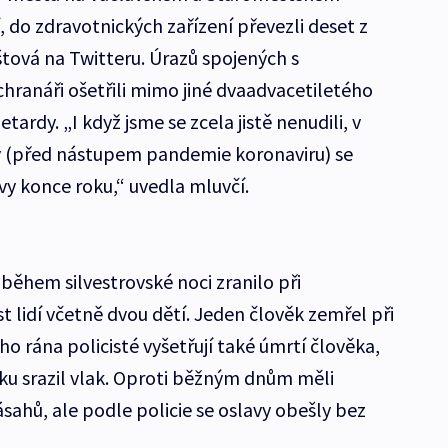
dí, do zdravotnických zařízení převezli deset z
štová na Twitteru. Úrazů spojených s
hranáři ošetřili mimo jiné dvaadvacetiletého
ardy. „I když jsme se zcela jistě nenudili, v
y (před nástupem pandemie koronaviru) se
avy konce roku,“ uvedla mluvčí.
během silvestrovské noci zranilo při
 lidí včetně dvou dětí. Jeden člověk zemřel při
 rána policisté vyšetřují také úmrtí člověka,
u srazil vlak. Oproti běžným dnům měli
sahů, ale podle policie se oslavy obešly bez