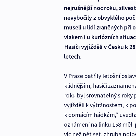
nejrušnější noc roku, silves
nevybočily z obvyklého poč
museli u lidí zraněných při
vlakem i u kuriózních situa
Hasiči vyjížděli v Česku k 2
letech.
V Praze patřily letošní osl
klidnějším, hasiči zaznamen
roku byl srovnatelný s roky 
vyjížděli k výtržnostem, k 
k domácím hádkám,“ uvedla p
oznámení na linku 158 měli p
víc než pět set, zhruba polo