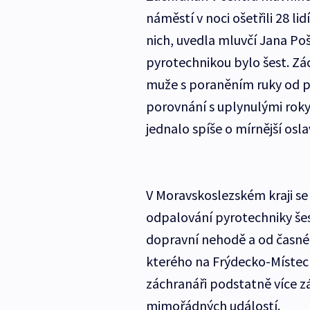
náměstí v noci ošetřili 28 li
nich, uvedla mluvčí Jana Po
pyrotechnikou bylo šest. Zác
muže s poraněním ruky od pet
porovnání s uplynulými rok
jednalo spíše o mírnější osl
V Moravskoslezském kraji se 
odpalování pyrotechniky šest
dopravní nehodě a od časného
kterého na Frýdecko-Místeck
záchranáři podstatně více zá
mimořádných událostí.