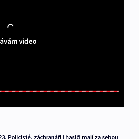
ávám video
23. Policisté, záchranáři i hasiči mají za sebou