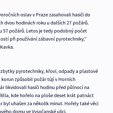
oročních oslav v Praze zasahovali hasiči do
ch dvou hodinách roku u dalších 27 požárů.
 u 57 požárů. Letos je tedy podobný počet
stí při používání zábavní pyrotechniky,“
 Kavka.
í zbytky pyrotechniky, křoví, odpady a plastové
c korun způsobil požár tújí v Horních
ár likvidovali hasiči hodinu před půlnocí na
illa, kde hořelo na ploše deset krát patnáct
r byl uhašen za několik minut. Hořely také věci
vého domu ve Vysočanské ulici.