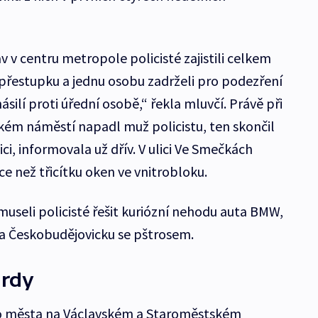
v v centru metropole policisté zajistili celkem
přestupku a jednu osobu zadrželi pro podezření
silí proti úřední osobě,“ řekla mluvčí. Právě při
kém náměstí napadl muž policistu, ten skončil
i, informovala už dřív. V ulici Ve Smečkách
e než třicítku oken ve vnitrobloku.
museli policisté řešit kuriózní nehodu auta BMW,
 na Českobudějovicku se pštrosem.
ardy
ho města na Václavském a Staroměstském