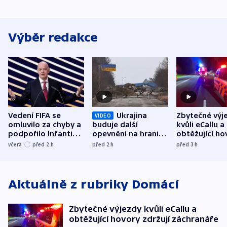
Výběr redakce
Vedení FIFA se
Ukrajina
Zbytečné výj
VIDEO
omluvilo za chyby a
buduje další
kvůli eCallu a
podpořilo Infantina.
opevnění na hranici
obtěžující ho
UEFA trvá na
s Běloruskem
zdržují záchr
včera
před 2
h
před 2
h
před 3
h
bojkotu
Aktuálně z rubriky
Domácí
Zbytečné výjezdy kvůli eCallu a
obtěžující hovory zdržují záchranáře