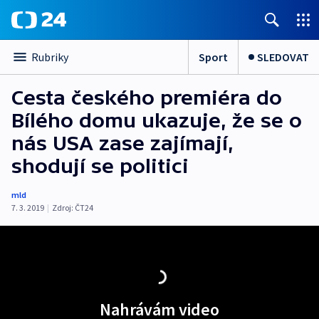
Sport
SLEDOVAT
Rubriky
Cesta českého premiéra do
Bílého domu ukazuje, že se o
nás USA zase zajímají,
shodují se politici
mld
7. 3. 2019
|
Zdroj:
ČT24
Nahrávám video