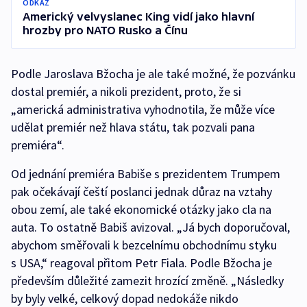
ODKAZ
Americký velvyslanec King vidí jako hlavní
hrozby pro NATO Rusko a Čínu
Podle Jaroslava Bžocha je ale také možné, že pozvánku
dostal premiér, a nikoli prezident, proto, že si
„americká administrativa vyhodnotila, že může více
udělat premiér než hlava státu, tak pozvali pana
premiéra“.
Od jednání premiéra Babiše s prezidentem Trumpem
pak očekávají čeští poslanci jednak důraz na vztahy
obou zemí, ale také ekonomické otázky jako cla na
auta. To ostatně Babiš avizoval. „Já bych doporučoval,
abychom směřovali k bezcelnímu obchodnímu styku
s USA,“ reagoval přitom Petr Fiala. Podle Bžocha je
především důležité zamezit hrozící změně. „Následky
by byly velké, celkový dopad nedokáže nikdo