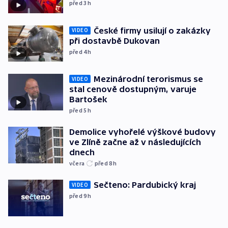
před 3
h
České firmy usilují o zakázky
VIDEO
při dostavbě Dukovan
před 4
h
Mezinárodní terorismus se
VIDEO
stal cenově dostupným, varuje
Bartošek
před 5
h
Demolice vyhořelé výškové budovy
ve Zlíně začne až v následujících
dnech
včera
před 8
h
Sečteno: Pardubický kraj
VIDEO
před 9
h