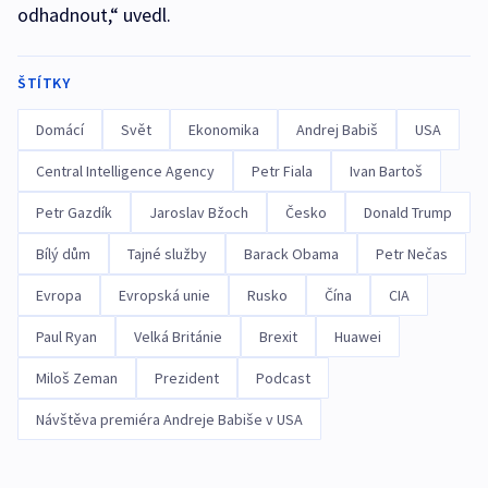
odhadnout,“ uvedl.
ŠTÍTKY
Domácí
Svět
Ekonomika
Andrej Babiš
USA
Central Intelligence Agency
Petr Fiala
Ivan Bartoš
Petr Gazdík
Jaroslav Bžoch
Česko
Donald Trump
Bílý dům
Tajné služby
Barack Obama
Petr Nečas
Evropa
Evropská unie
Rusko
Čína
CIA
Paul Ryan
Velká Británie
Brexit
Huawei
Miloš Zeman
Prezident
Podcast
Návštěva premiéra Andreje Babiše v USA