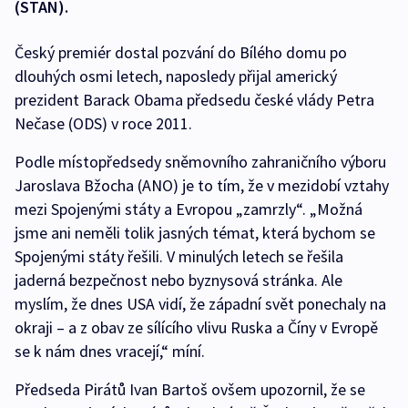
(STAN).
Český premiér dostal pozvání do Bílého domu po
dlouhých osmi letech, naposledy přijal americký
prezident Barack Obama předsedu české vlády Petra
Nečase (ODS) v roce 2011.
Podle místopředsedy sněmovního zahraničního výboru
Jaroslava Bžocha (ANO) je to tím, že v mezidobí vztahy
mezi Spojenými státy a Evropou „zamrzly“. „Možná
jsme ani neměli tolik jasných témat, která bychom se
Spojenými státy řešili. V minulých letech se řešila
jaderná bezpečnost nebo byznysová stránka. Ale
myslím, že dnes USA vidí, že západní svět ponechaly na
okraji – a z obav ze sílícího vlivu Ruska a Číny v Evropě
se k nám dnes vracejí,“ míní.
Předseda Pirátů Ivan Bartoš ovšem upozornil, že se