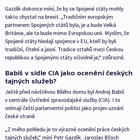
Gazdík dokonce míní, že by se Spojené státy mohly
takto chystat na brexit. „Tradičním evropským
partnerem Spojených států byla, je a bude Velká
Británie, ale ta bude mimo Evropskou unii. Myslím, že
Spojené státy hledají spojence v EU, kteří by byli
tradiční, čitelní a jasní. Tradice vztahů mezi Českou
republikou a Spojenými státy očividně je,“ zdůraznil.
Babiš v sídle CIA jako ocenění českých
tajných služeb?
Ještě před návštěvou Bílého domu byl Andrej Babiš
v centrále Ústřední zpravodajské služby (CIA). I to
vnímají čeští parlamentní politici jako projev uznání
české straně.
„Z mého pohledu je to výrazné ocenění práce českých
tajných služeb,“ míní Petr Gazdík. Jaroslav Bžoch