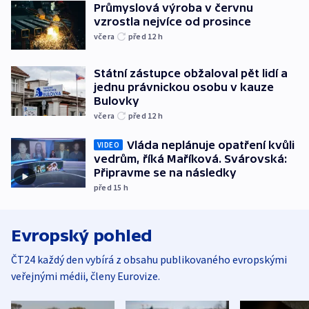
Průmyslová výroba v červnu
vzrostla nejvíce od prosince
včera
před 12
h
Státní zástupce obžaloval pět lidí a
jednu právnickou osobu v kauze
Bulovky
včera
před 12
h
Vláda neplánuje opatření kvůli
VIDEO
vedrům, říká Maříková. Svárovská:
Připravme se na následky
před 15
h
Evropský pohled
ČT24 každý den vybírá z obsahu publikovaného evropskými
veřejnými médii, členy Eurovize.