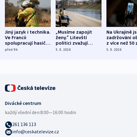
Jiný jazyk i technika.
„Musíme zapojit
Na Ukrajině j
Ve Francii
ženy.“ Litevští
zadržováni o
spolupracují hasiči z
politici zvažují
z více než 50 
různých zemí
dohodu o
Bojovali na s
před 9
h
5. 8. 2026
5. 8. 2026
demografii
Ruska
Divácké centrum
každý všední den:
8:00—16:00 hodin
261 136 113
info@ceskatelevize.cz