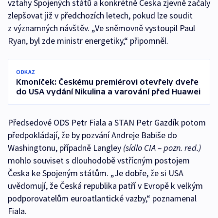
vztahy Spojených států a konkrétně Česka zjevně začaly
zlepšovat již v předchozích letech, pokud lze soudit
z významných návštěv. „Ve sněmovně vystoupil Paul
Ryan, byl zde ministr energetiky,“ připomněl.
ODKAZ
Kmoníček: Českému premiérovi otevřely dveře
do USA vydání Nikulina a varování před Huawei
Předsedové ODS Petr Fiala a STAN Petr Gazdík potom
předpokládají, že by pozvání Andreje Babiše do
Washingtonu, případně Langley
(sídlo CIA – pozn. red.)
mohlo souviset s dlouhodobě vstřícným postojem
Česka ke Spojeným státům. „Je dobře, že si USA
uvědomují, že Česká republika patří v Evropě k velkým
podporovatelům euroatlantické vazby,“ poznamenal
Fiala.