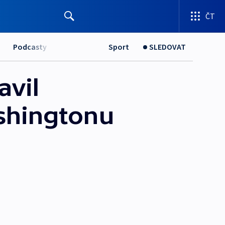
ČT
Podcasty
Sport
SLEDOVAT
avil
ashingtonu