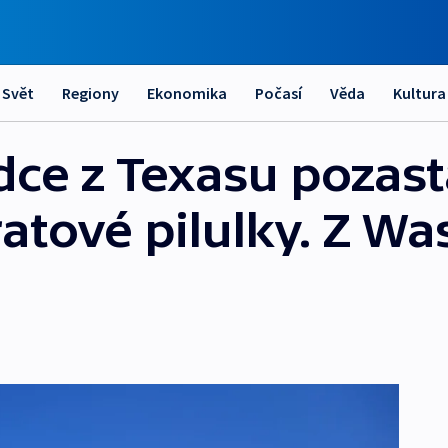
Svět
Regiony
Ekonomika
Počasí
Věda
Kultura
dce z Texasu pozast
ratové pilulky. Z W