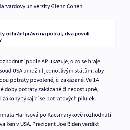
arvardovy univerzity Glenn Cohen.
ty ochrání právo na potrat, dva povolí
y
zhodnutí podle AP ukazuje, o co se hraje
í soud USA umožnil jednotlivým státům, aby
udou potraty povolené, či zakázané. Ve 14
té doby potraty zakázané či nedostupné,
 zákony týkající se potratových pilulek.
amala Harrisová po Kacsmarykově rozhodnutí
va žen v USA. Prezident Joe Biden verdikt