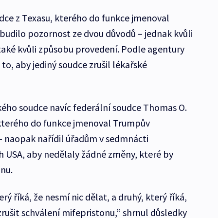
dce z Texasu, kterého do funkce jmenoval
budilo pozornost ze dvou důvodů – jednak kvůli
ké kvůli způsobu provedení. Podle agentury
to, aby jediný soudce zrušil lékařské
kého soudce navíc federální soudce Thomas O.
 kterého do funkce jmenoval Trumpův
 naopak nařídil úřadům v sedmnácti
 USA, aby nedělaly žádné změny, které by
onu.
rý říká, že nesmí nic dělat, a druhý, který říká,
rušit schválení mifepristonu,“ shrnul důsledky