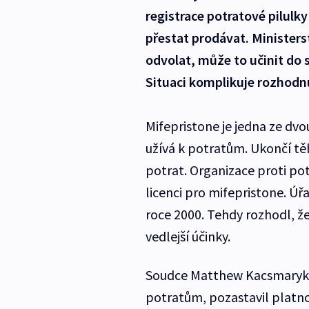
registrace potratové pilulk
přestat prodávat. Ministers
odvolat, může to učinit do 
Situaci komplikuje rozhodnu
Mifepristone je jedna ze dvo
užívá k potratům. Ukončí tě
potrat. Organizace proti pot
licenci pro mifepristone. Úřa
roce 2000. Tehdy rozhodl, že
vedlejší účinky.
Soudce Matthew Kacsmaryk ny
potratům, pozastavil platnos