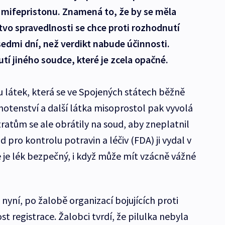
y mifepristonu. Znamená to, že by se měla
tvo spravedlnosti se chce proti rozhodnutí
sedmi dní, než verdikt nabude účinnosti.
tí jiného soudce, které je zcela opačné.
u látek, která se ve Spojených státech běžně
hotenství a další látka misoprostol pak vyvolá
ratům se ale obrátily na soud, aby zneplatnil
d pro kontrolu potravin a léčiv (FDA) ji vydal v
 je lék bezpečný, i když může mít vzácně vážné
ní, po žalobě organizací bojujících proti
t registrace. Žalobci tvrdí, že pilulka nebyla