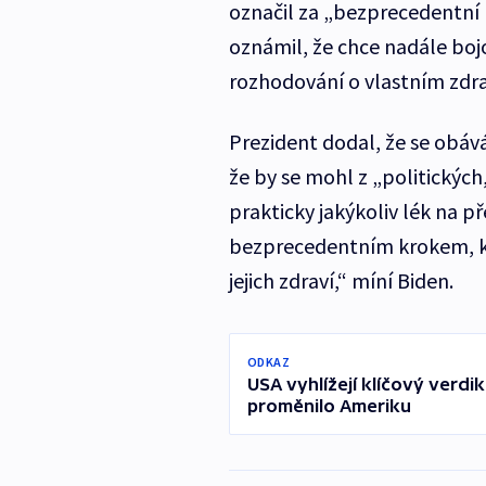
označil za „bezprecedentní 
oznámil, že chce nadále boj
rozhodování o vlastním zdra
Prezident dodal, že se obáv
že by se mohl z „politických
prakticky jakýkoliv lék na p
bezprecedentním krokem, kt
jejich zdraví,“ míní Biden.
ODKAZ
USA vyhlížejí klíčový verdik
proměnilo Ameriku