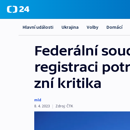
Hlavní události
Ukrajina
Volby
Domácí
Federální sou
registraci pot
zní kritika
mld
8. 4. 2023
|
Zdroj:
ČTK