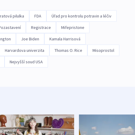
ratová pilulka
FDA
Úřad pro kontrolu potravin a léčiv
Pozastavení
Registrace
Mifepristone
ington
Joe Biden
Kamala Harrisová
Harvardova univerzita
Thomas O. Rice
Misoprostol
Nejvyšší soud USA