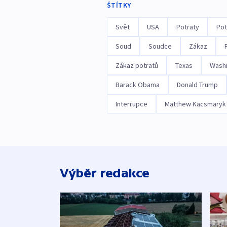
ŠTÍTKY
Svět
USA
Potraty
Pot
Soud
Soudce
Zákaz
Zákaz potratů
Texas
Wash
Barack Obama
Donald Trump
Interrupce
Matthew Kacsmaryk
Výběr redakce