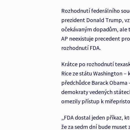
Rozhodnutí federálního sou
prezident Donald Trump, vz
očekávaným dopadům, ale ta
AP neexistuje precedent pro 
rozhodnutí FDA.
Krátce po rozhodnutí texas
Rice ze státu Washington –
předchůdce Barack Obama –
demokraty vedených státech
omezily přístup k mifeprist
„FDA dostal jeden příkaz, kte
že za sedm dní bude muset z