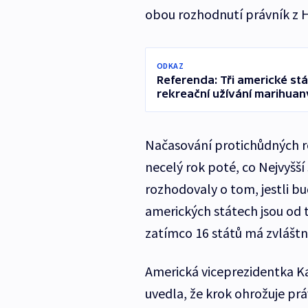
obou rozhodnutí právník z H
ODKAZ
Referenda: Tři americké stá
rekreační užívání marihuan
Načasování protichůdných ro
necelý rok poté, co Nejvyšš
rozhodovaly o tom, jestli b
amerických státech jsou od 
zatímco 16 států má zvláštní
Americká viceprezidentka K
uvedla, že krok ohrožuje prá